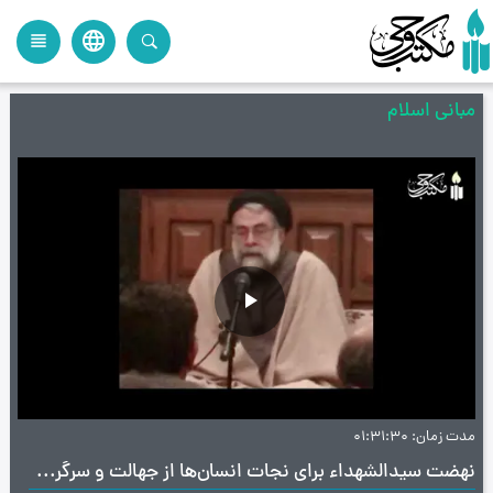
language
view_headline
close
search
مبانی اسلام
پخش
ویدیو
مدت زمان
01:31:30
نهضت سیدالشهداء برای نجات انسان‌ها از جهالت و سرگردانی (کرمان) - مبانی اسلام - آیت‌ الله سید محمد محسن طهرانی