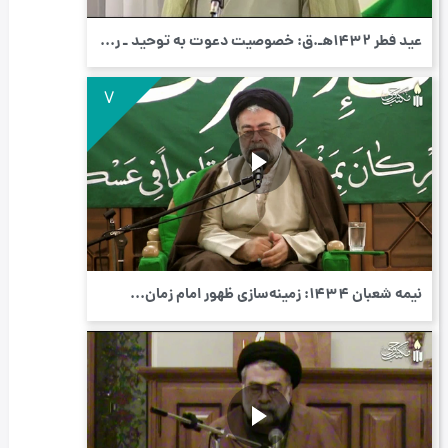
عید فطر 1432هـ.ق: خصوصیت دعوت به توحید ـ ر...
7
نیمه شعبان 1434: زمینه‌سازی ظهور امام زمان...