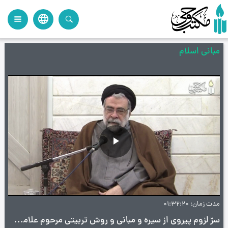
language
view_headline
close
search
مبانی اسلام
پخش
ویدیو
مدت زمان
01:32:20
سرّ لزوم پیروی از سیره و مبانی و روش تربیتی مرحوم علامه طهرانی - مبانی اسلام - آیت‌ الله سید محمد محسن طهرانی