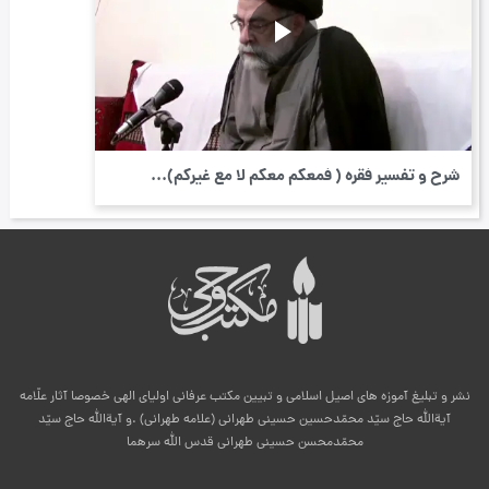
شرح و تفسير فقره ( فمعکم معکم لا مع غيرکم)...
نشر و تبلیغ آموزه های اصیل اسلامی و تبیین مکتب عرفانی اولیای الهی خصوصا آثار علّامه
آیةالله حاج سیّد محمّدحسین حسینی طهرانی (علامه طهرانی) .و آیةالله حاج سیّد
محمّدمحسن حسینی طهرانی قدس الله سرهما