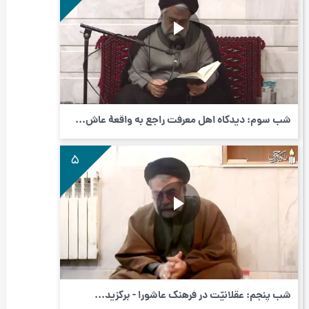
شب سوم: دیدگاه اهل معرفت راجع به واقعۀ عاش...
5
شب پنجم: عقلانیّت در فرهنگ عاشورا - برگزید...