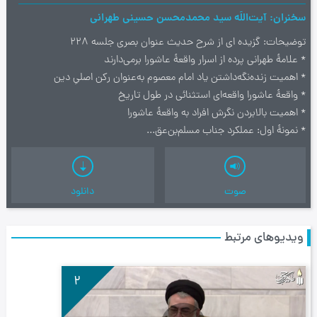
سخنران
آیت‌اللَه سید محمدمحسن حسینی طهرانی
توضیحات
گزیده ای از شرح حدیث عنوان بصری جلسه 228
* علامۀ طهرانی پرده از اسرار واقعۀ عاشورا برمی‌دارند
* اهمیت زنده‌نگه‌داشتن یاد امام معصوم به‌عنوان رکن اصلیِ دین
* واقعۀ عاشورا واقعه‌ای استثنائی در طول تاریخ
* اهمیت بالابردن نگرش افراد به واقعۀ عاشورا
* نمونۀ اول: عملکرد جناب مسلم‌بن‌عق...
صوت
دانلود
ویدیوهای مرتبط
2