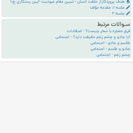
هدف پروردگاراز خلقت انسان - تبیین مقام عبودیت- آیین رستگاری ج:1
جلسه ۱: مقدمه مؤلف
جلسه ۲
سـوالات مرتبط
فرق معجزه با سحر چیست؟ - اعتقادات
آیا جادو و چشم زخم حقیقت دارد؟ - اجتماعی
طلسم و جادو - اجتماعی
جادو و طلسم - اجتماعی
چشم زخم - اجتماعی