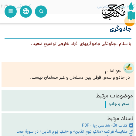
گروه پرسش
اجتماعی
کدرهگیری
2261
language
view_headline
close
search
جادوگری
با سلام .چگونگی جادوگریهای افراد خارجی توضیح دهید.
هوالعلیم
در جادو و سحر، فرقی بین مسلمان و غیر مسلمان نیست.
موضوعات مرتبط
سحر و جادو
اسناد مرتبط
کتاب الله شناسی ج1 - PDF
مقایسۀ قرائت «مالِکِ یَومِ الدّین» و «مَلِکِ یَومِ الدّین» در سورۀ حمد