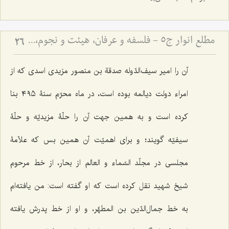
مطلع انوار ج5 - فلسفه و عرفان، هیئت و نجوم، ادبیات
26
آن را امیر سیف‌الدّوله صدقة بن منصور مزیدی اسدی که از
امراء دولت دیالمه بوده است، در ماه محرّم سنۀ ٤٩٥ بنا
کرده است و به همین جهت آن را حلّۀ مزیدیّه و حلّۀ
سیفیّه گویند؛ و برای اهمیّت آن همین بس که علاّمۀ
مجلسی در مجلّد السّماء و العالم از بحار، از خط مرحوم
شیخ شهید نقل کرده است که او گفته است: من یافته‌ام
به خط جمال‌الدّین بن المطهّر، و او از خط پدرش یافته