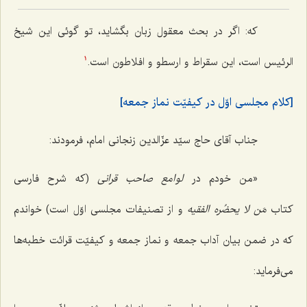
که: اگر در بحث معقول زبان بگشاید، تو گوئی این شیخ
الرئیس است، این سقراط و ارسطو و افلاطون است.
1
[کلام مجلسی اوّل در کیفیّت نماز جمعه]
جناب آقای حاج سیّد عزّالدین زنجانی امام، فرمودند:
«من خودم در
لوامع صاحب قرانی
(که شرح فارسی
کتاب
مَن لا یحضُره الفقیه
و از تصنیفات مجلسی اوّل است) خواندم
که در ضمن بیان آداب جمعه و نماز جمعه و کیفیّت قرائت خطبه‌ها
می‌فرماید: