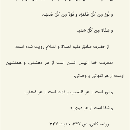
و نُورٌ مِن کُلِّ ظُلمَةٍ، و قُوَّةٌ مِن کُلِّ ضَعفٍ،
و شِفَآءٌ مِن کُلِّ سُقمٍ.
از حضرت صادق علیه الصّلاة و السّلام روایت شده است‌:
«معرفت خدا انیس انسان است از هر دهشتى، و همنشین
اوست از هر تنهائى و وحدتى،
و نور است از هر ظلمتى، و قوّت است از هر ضعفى،
و شفا است از هر دردى.»
روضه کافى، ص ٢٤٧، حدیث ٣٤٧