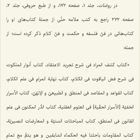
در
روضات
، جلد ١، صفحه ١٧٢، و از طبع حروفی، جلد ٢،
صفحه ٢٧٢ راجع به کتب علاّمه حلّی از جملۀ کتاب‌های او را
کتاب‌هائی در فنّ فلسفه و حکمت و فنّ کلام ذکر کرده است؛ از
جمله:
«کتاب کشف المراد فی شرح تجرید الاعتقاد، کتاب أنوار الملکوت
فی شرح فصّ الیاقوت فی الکلام، کتاب نهایة المرام فی علم الکلام،
کتاب القواعد و المقاصد فی المنطق و الطبیعیّ و الإلهٰیّ، کتاب الأسرار
الخفیّة [الأسرار الحقّیة] فی العلوم العقلیة، کتاب الدُّر المکنون فی علم
القانون فی المنطق، کتاب المباحثات السَنیّة و المعارضات النصیریّة،
کتاب المقاومات باحثنا فیه الحکماءَ السّابقین و هو یتمُّ مع تمام