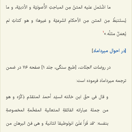
ما اشْتَمل علیه المتنُ مِن المباحِثِ الأُصولیّة و الأدبیّة، و ما
یُستَنبَطُ مِنَ المتن مِن الأحکام الشَرعیّة و غیرها؛ و هو کتابٌ لم
یُعمَلْ مثلُه.
»
1
[در احوال میرداماد
]
در
روضات الجنّات
، [طبع سنگی، جلد ١] صفحه ١١٦ در ضمن
ترجمه میرداماد فرموده است:
و قال فی حقّ ابن خالته السیّد أحمدَ المتقدّم ذِکْرُه و هو
من جملة عباراته الفائقةِ المتعالیة المفخَّمةِ المخصوصةِ
بنفسه: ”قد قَرَأَ عَلَیّ انولوطیقا الثانیةَ و هی فنّ البرهان من