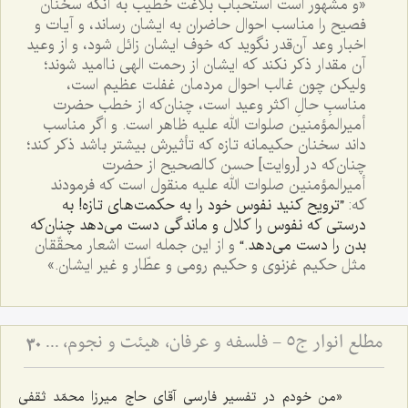
«و مشهور است استحباب بلاغت خطیب به آنکه سخنان
فصیح را مناسب احوال حاضران به ایشان رساند، و آیات و
اخبار وعد آن‌قدر نگوید که خوف ایشان زائل شود، و از وعید
آن مقدار ذکر نکند که ایشان از رحمت الهی ناامید شوند؛
ولیکن چون غالب احوال مردمان غفلت عظیم است،
مناسبِ حالِ اکثر وعید است، چنان‌که از خطب حضرت
أمیرالمؤمنین صلوات الله علیه ظاهر است. و اگر مناسب
داند سخنان حکیمانه تازه که تأثیرش بیشتر باشد ذکر کند؛
چنان‌که در [روایت] حسن کالصحیح از حضرت
أمیرالمؤمنین صلوات الله علیه منقول است که فرمودند
که:
”ترویح کنید نفوس خود را به حکمت‌های تازه! به
درستی که نفوس را کلال و ماندگی دست می‌دهد چنان‌که
بدن را دست می‌دهد.“
و از این جمله است اشعار محقّقان
مثل حکیم غزنوی و حکیم رومی و عطّار و غیر ایشان.»
مطلع انوار ج5 - فلسفه و عرفان، هیئت و نجوم، ادبیات
30
«من خودم در تفسیر فارسی آقای حاج میرزا محمّد ثقفی