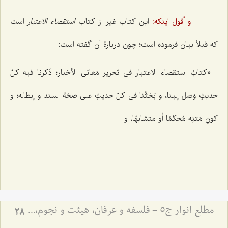
و أقول اینکه:
این کتاب غیر از کتاب
استقصاء الاعتبار
است
که قبلاً بیان فرموده است؛ چون دربارۀ آن گفته است:
«کتابُ استقصاءِ الاعتبار فی تَحریر مَعانی الأخبار؛ ذَکرنا فیه کلَّ
حدیثٍ وَصل إلینا، و بَحَثْنا فی کلّ حدیثٍ علی صحّة السند و إبطالِه؛ و
کونِ مَتنِه مُحکَمًا أو متشابهًا، و
مطلع انوار ج5 - فلسفه و عرفان، هیئت و نجوم، ادبیات
28