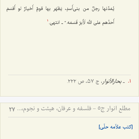
یُمَدِّنها رجلٌ من بنی‌أَسدٍ، یَظهَر بها قومٌ أَخیارٌ لو أَقسَمَ
أَحدُهم علی الله لَأَبرّ قَسَمَه.“ ـ انتهی.
1
ـ
بحارالأنوار
، ج ٥٧، ص ٢٢٢.
مطلع انوار ج5 - فلسفه و عرفان، هیئت و نجوم، ادبیات
27
[کتب علاّمه حلّی]