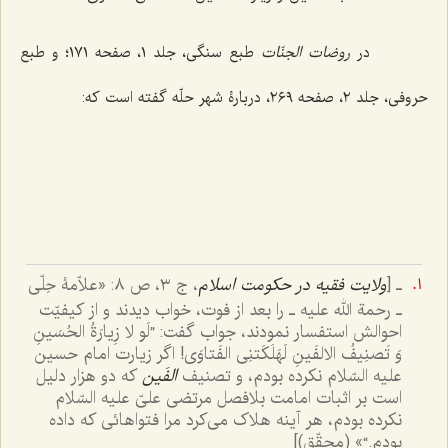
در
روضات الجنّات
طبع سنگی، جلد ١، صفحه ١٧١؛ و طبع
حروفی، جلد ٢، صفحه ٢٦٩، دربارۀ شهر حلّه گفته است که:
ـ [
ولایت فقیه در حکومت اسلام
، ج ٣، ص ٨: «علاّمۀ حِلّی
ـ رحمة الله علیه ـ را بعد از فوت، خواب دیدند و از کیفیّت
احوالش استفسار نمودند، جواب گفت:
”لَو لا زِیارَةُ الحُسَینِ
وَ تَصنِیفُ الالفَینِ لَهَلَکَتنِی الفَتاوَی!
اگر زیارت امام حسین
علیه السّلام نکرده بودم، و تصنیف
الفَین
که دو هزار دلیل
است بر اثبات امامت بلافصل مرتضی علیّ علیه السّلام
نکرده بودم، هر آینه هلاک می‌کرد مرا فتواهائی که داده
بودم.“» (محقّق)]