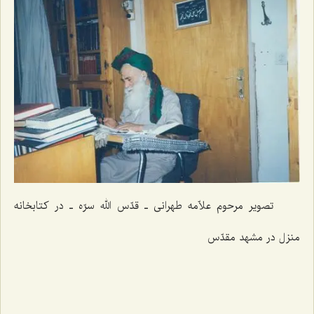
تصویر مرحوم علاّمه طهرانی ـ قدّس الله سرّه ـ در کتابخانه
منزل در مشهد مقدّس