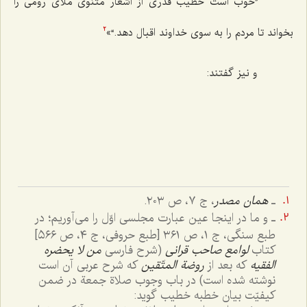
”خوب است خطیب قدری از اشعار مثنوی ملاّی رومی را
بخواند تا مردم را به سوی خداوند اقبال دهد.“»
2
و نیز گفتند:
ـ
همان مصدر
، ج ٧، ص ٢٠٣.
ـ و ما در اینجا عین عبارت مجلسی اوّل را می‌‌آوریم؛ در
طبع سنگی، ج ١، ص ٣٦١ [طبع حروفی، ج ٤، ص ٥٦٦]
کتاب
لوامع صاحب قرانی
(شرح فارسی
من لا یحضره
الفقیه
که بعد از
روضة المتّقین
که شرح عربی آن است
نوشته شده است) در باب وجوب صلاة جمعة در ضمن
کیفیّت بیان خطبه خطیب گوید: