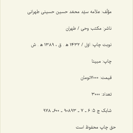
مؤلّف: علاّمه سیّد محمّد حسین حسینی طهرانی
ناشر: مکتب وحی / طهران
نوبت چاپ: اوّل / ١٤٣٢ ه‍ . ق ، ١٣٨٩ ه‍ . ش
چاپ: مبینا
قیمت: ٧٠٠٠تومان
تعداد: ٣٠٠٠
شابک ج ٥: ٦ ـ ٧ ـ ٩٠٨٩٣ ـ ٦٠٠ـ ٩٧٨
حق چاپ محفوظ است