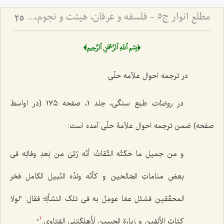
مطلع انوار ج5 - فلسفه و عرفان، هیئت و نجوم، ادبیات
25
﴿بِسۡمِ ٱللَهِ ٱلرَّحۡمَٰنِ ٱلرَّحِيمِ﴾
در ترجمه احوال علاّمه حلّی
در
روضات
طبع سنگی، جلد ١، صفحه ١٧٥ (در اواسط
صفحه) ضمن ترجمه احوال علاّمۀ حلّی آمده است:
و من جمیل ما حَکَتْه الثّقاتُ: أنّه رُئِیَ من بَعدِ وفاتِه فی
بعض مناماتِ الصّالحین و کأنّه ولدُه النّبیل الکامل فخر
المحقّقین فسُئل عمّا عومِلَ به فی تلک النشأةِ؛ فقال: ”لولا
کتابُ الألفین و زیارة الحسین لَأَهلکَتنی الفتاوی.
“
1