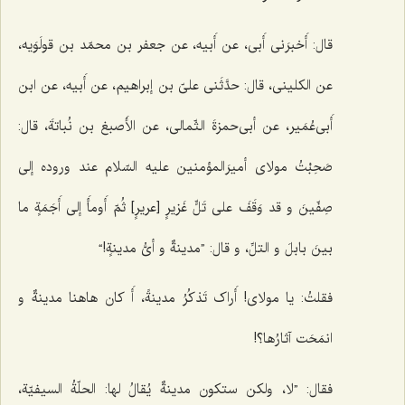
قال: أَخبرَنی أَبی، عن أَبیه، عن جعفر بن محمّد بن قولَوَیه،
عن الکلینی، قال: حدَّثَنی علیّ بن إبراهیم، عن أَبیه، عن ابن
أَبی‌عُمَیر، عن أبی‌حمزةَ الثّمالی، عن الأَصبغ بن نُباتةَ، قال:
صَحِبْتُ مولای أمیرَالمؤمنین علیه السّلام عند وروده إلی
صِفّینَ و قد وَقَفَ علی تَلٍّ غَزیرٍ [عریرٍ] ثُمّ أَومأَ إلی أَجَمَةٍ ما
بینَ بابلَ و التلِّ، و قال: ”مدینةٌ و أیُّ مدینةٍ!“
فقلتُ: یا مولای! أَراک تَذکُرُ مدینةً، أَ کان هاهنا مدینةٌ و
انمَحَت آثارُها؟!
فقال: ”لا، ولکن ستکون مدینةٌ یُقالُ لها: الحلّةُ السیفیّة،