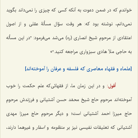
خواندم که در ضمن دعوت به آنکه کسی که چیزی را نمی‌داند بگوید
نمی‌دانم، نوشته بود که: هر وقت سؤال مسألۀ عقلی و از اصول
اعتقادی از مرحوم شیخ انصاری (ره) می‌‌شد می‌‌فرمود: ”در این مسأله
به حاجی ملاّ هادی سبزواری مراجعه کنید.“»
[علماء و فقهاء معاصری که فلسفه و عرفان را آموخته‌اند]
أقول:
و در این زمان ما، از فقهائی‌که علم حکمت را خوب
آموخته‌اند مرحوم حاج شیخ محمّد حسن آشتیانی و فرزندش مرحوم
حاج میرزا احمد آشتیانی است؛ و دیگر مرحوم حاج میرزا مهدی
آشتیانی که تعلیقات نفیسی نیز بر
منظومه
و
اسفار
و غیرهما دارند،