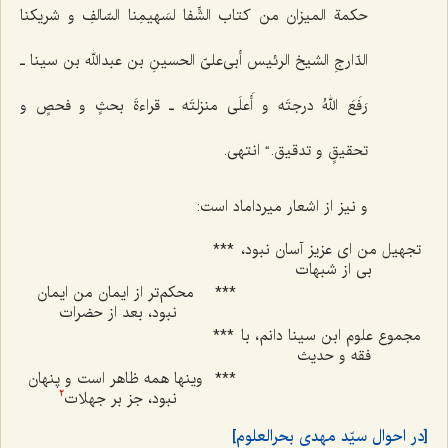
حکمة المیزان من کتاب الشِّفا لسَهیمِنا السّالفِ و شریکنا
الدّارجِ الشیخ الرئیس أبی‌علیّ الحسینِ بن عبدالله بن سینا ـ
رَفَعَ اللهُ درجتَه و أَعلَی منزلتَه ـ قراءةَ بحثٍ و فحصٍ و
تحقیقٍ و تدقیق.“ انتهی.
و نیز از اشعار میرداماد است:
تجهیل من ای عزیز آسان نبود،
***
بی از شبهات
***
محکم‌تر از ایمان من ایمان
نبود، بعد از حضرات
مجموع علوم ابن سینا دانم، با
***
فقه و حدیث
***
وینها همه ظاهر است و پنهان
نبود، جز بر جهلات
2
[در احوال سیّد مهدی بحرالعلوم]