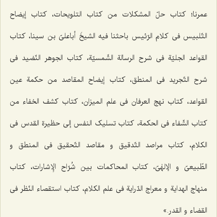
عمرنا؛ کتاب حلّ المشکلات من کتاب التلویحات، کتاب إیضاح
التّلبیس فی کلام الرّئیس باحثنا فیه الشیخَ أباعلیّ بن سینا، کتاب
القواعد الجلیّة فی شرح الرسالة الشّمسیّة، کتاب الجوهر النّضید فی
شرح التّجرید فی المنطق، کتاب إیضاح المقاصد من حکمة عین
القواعد، کتاب نهج العرفان فی علم المیزان، کتاب کشف الخفاء من
کتاب الشّفاء فی الحکمة، کتاب تسلیک النفس إلی حظیرة القدس فی
الکلام، کتاب مراصد التّدقیق و مقاصد التّحقیق فی المنطق و
الطّبیعیّ و الإلهٰیّ، کتاب المحاکمات بین شُرّاح الإِشارات، کتاب
منهاج الهدایة و معراج الدّرایة فی علم الکلام، کتاب استقصاء النّظر فی
القضاء و القدر.»