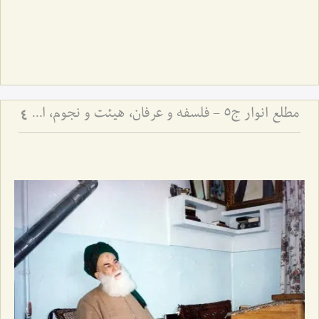
مطلع انوار ج5 - فلسفه و عرفان، هیئت و نجوم، ادبیات
4