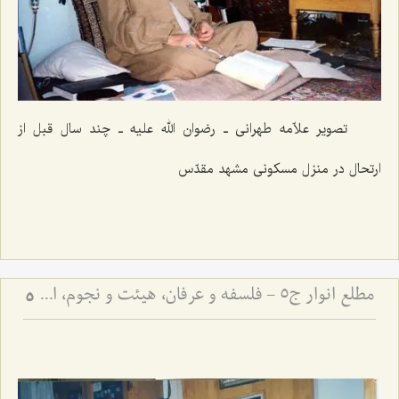
تصویر علاّمه طهرانی ـ رضوان الله علیه ـ چند سال قبل از
ارتحال در منزل مسکونی مشهد مقدّس
مطلع انوار ج5 - فلسفه و عرفان، هیئت و نجوم، ادبیات
5