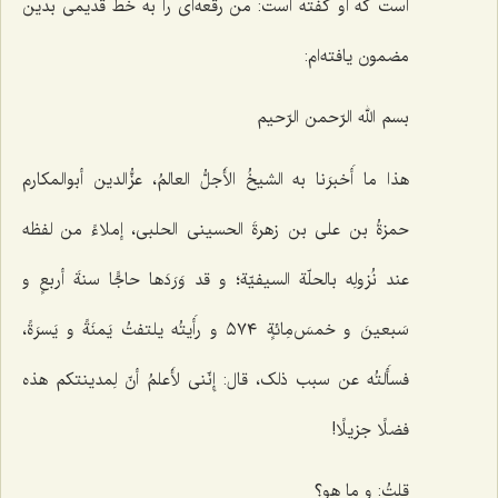
است که او گفته است: من رقعه‌ای را به خط قدیمی بدین
مضمون یافته‌ام:
بسم الله الرّحمن الرّحیم
هذا ما أَخبرَنا به الشیخُ الأَجلُّ العالمُ، عزُّ‌الدین أبوالمکارم
حمزةُ بن علی بن زهرةَ الحسینی الحلبی، إملاءً من لفظه
عند نُزولِه بالحلّة السیفیّة؛ و قد وَرَدَها حاجًّا سنةَ أربعٍ و
سَبعینَ و خمسَ‌مِائةٍ ٥٧٤ و رأَیتُه یلتفتُ یَمنَةً و یَسرَةً،
فسأَلتُه عن سبب ذلک، قال: إِنّنی لأَعلمُ أنّ لِمدینتکم هذه
فضلًا جزیلًا!
قلتُ: و ما هو؟