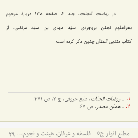
در
روضات الجنات
، جلد ٢، صفحه ١٣٨ دربارۀ مرحوم
بحرالعلوم نجفیّ بروجردی: سیّد مهدی بن سیّد مرتضی، از
کتاب
منتهی المقال
چنین ذکر کرده است
ـ
روضات الجنّات
، طبع حروفی، ج ٢، ص ٢٧١.
ـ
همان مصدر
، ص ٦٧.
مطلع انوار ج5 - فلسفه و عرفان، هیئت و نجوم، ادبیات
29