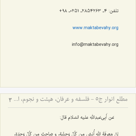
تلفن: ٤ـ ٢٨٥٤٢٦٣ـ ٠٢٥١ـ ٩٨+
www.maktabevahy.org
info@maktabevahy.org
مطلع انوار ج5 - فلسفه و عرفان، هیئت و نجوم، ادبیات
3
عَن أَبِی‌عَبدِاللهِ علیه السّلام قالَ:
إنَّ مَعرِفَةَ اللهِ أُنسٌ مِن کُلِّ وَحشَةٍ، و صَاحِبٌ مِن کُلِّ وَحدَةٍ،