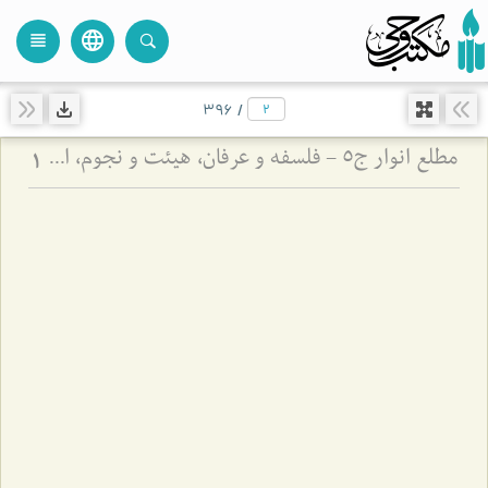
language
view_headline
close
search
396
/
مطلع انوار ج5 - فلسفه و عرفان، هیئت و نجوم، ادبیات
1