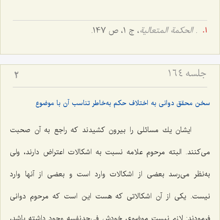
.
الحکمة المتعالیة
، ج 1، ص 147.
جلسه ۱۶۴
2
سخن محقق دوانی به اختلاف حکم به‌خاطر تناسب آن با موضوع
ایشان یك مسائلى را بیرون كشیدند كه راجع به آن صحبت
مى‌كنند. البته‌ مرحوم علامه نسبت به اشكالات اعتراض دارند، ولى
به‌نظر مى‌رسد بعضى از اشكالات وارد است و بعضى از آنها وارد
نیست. یكى از آن اشكالاتى که هست این است كه مرحوم دوانى
فرمودند: لازم نیست موضوع، خودش‌ فى‌حدنفسه وجود داشته باشد،