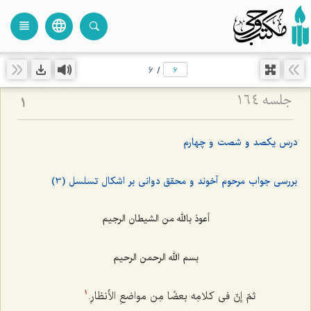
language
view_headline
close
search
6
/
جلسه ۱۶۴
1
درس یکصد و شصت و چهارم
بررسی جواب مرحوم آخوند و محقق دوانی بر اشکال تسلسل (3)
أعوذ بالله من الشیطان الرجیم
بسم الله الرحمن الرحیم
ثمّ إنّ فی كلامِه بعضًا مِن مواضعِ الأنظارِ.
1