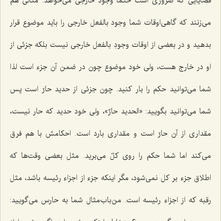
قضایایى كه ضرورى است حتماً وجود خارجى مى‌خواهد. مثالی هم
می‌زنند که گاهى‌اوقات شما وجود بالفعل خارجى را باید موضوع قرار
بدهید و در بعضى از اوقات وجودِ بالفعل خارجى نیست بلکه جزئى از
او در خارج هست، ولی خود موضوع چون در ضمن آن جزء است لذا
شما می‌توانید حكم را بار كنید. چون جزئى از حدید حارّ است پس
شما مى‌توانید بگویید: «
الحدید حارٌ
»، ولى خود حدید که حار نیست،
مقدارى از آن حارّ است و مقدارى بارد است. احكامش با هم فرق
مى‌كند اما شما حكم را روى كلّ مى‌برید. مثل بعضى وقت‌ها كه
اطلاق جزء بر كل نمى‌شود، مگر اینكه جزء از اجزاء رئیسه باشد، مثل
رقبه كه از اجزاء رئیسه است. من‌باب‌مثال شما به حارس مى‌گویید: