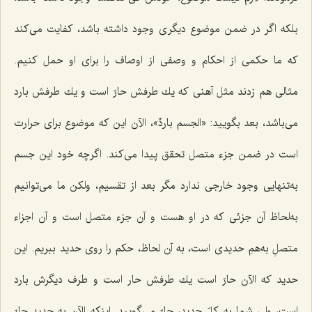
بلكه اگر در ضمن موضوع دیگرى وجود داشته باشد، کفایت می‌کند
که ما حكمى از احكام و وصفى از اوصاف را براى او حمل كنیم.
مثالى هم زدند مثل آهنى كه یك طرفش حارّ است و یك طرفش بارد
مى‌باشد، بعد بگویید:
«الجسم باردٌ
»، الآن این که موضوع برای حرارت
است در ضمن جزء متصل تحقق پیدا مى‌كند. اگرچه خود این جسم
به‌تنهایى وجود خارجى ندارد مگر بعد از تقسیم، ولكن ما مى‌توانیم
به‌لحاظ آن جزئى که در او هست و آن جزء متصل است و آن اجزاء
متصلِ به‌همِ حدیدی است، به آن لحاظ، حكم را روى حدید ببریم. این
حدید كه الآن حارّ است یك طرفش حار است و طرف دیگرش بارد
است، ولى شما به كلّ حدید، حارّ مى‌گویید. اینکه الآن به حدید حارّ