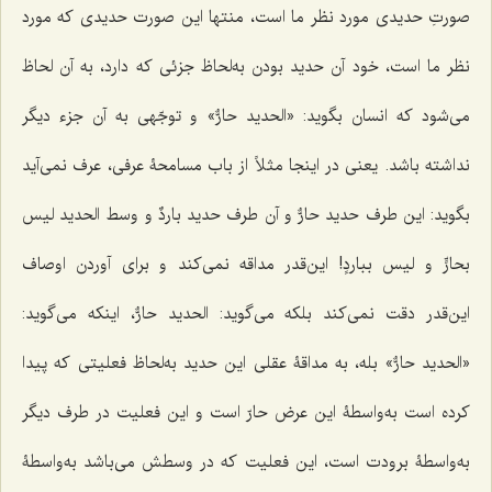
صورتِ حدیدى مورد نظر ما است، منتها این صورت حدیدى كه مورد
نظر ما است، خود آن حدید بودن به‌لحاظ جزئى كه دارد، به آن لحاظ
مى‌شود كه انسان بگوید: «
الحدید حارٌّ
» و توجّهى به آن جزء دیگر
نداشته باشد. یعنى در اینجا مثلاً از باب مسامحۀ عرفى، عرف نمى‌آید
بگوید: این طرف حدید
حارٌّ
و آن طرف حدید
باردٌ
و
وسط الحدید لیس
بحارٍّ و لیس بباردٍ
! این‌قدر مداقه نمى‌كند و براى آوردن اوصاف
این‌قدر دقت نمی‌‌كند بلکه مى‌گوید:
الحدید حارٌّ
، اینكه مى‌گوید:
«
الحدید حارٌّ
» بله، به مداقۀ عقلى این حدید به‌لحاظ فعلیتى‌ كه پیدا
كرده است به‌واسطۀ این عرض حارّ است و این فعلیت در طرف دیگر
به‌واسطۀ برودت است، این فعلیت که در وسطش مى‌باشد به‌واسطۀ