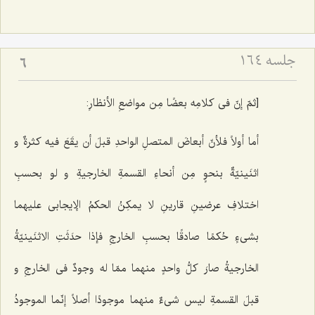
جلسه ۱۶۴
6
[ثمّ إنّ فی كلامِه بعضًا مِن مواضعِ الأنظارِ:
أما أولاً فلأنّ أبعاضَ المتصلِ الواحدِ قبلَ أن یقَعَ فیه كثرةٌ و
اثنَینیّةٌ بنحوٍ مِن أنحاءِ القسمةِ الخارجیةِ و لو بحسبِ
اختلافِ عرضینِ قارینِ لا یمكِنُ‌ الحكمُ الإیجابی علیهما
بشی‌ءٍ حُكمًا صادقًا بحسبِ الخارجِ فإذا حدَثَتِ الاثنَینیّةُ
الخارجیةُ صارَ كلُّ واحدٍ منهما ممّا له وجودٌ فی الخارجِ و
قبلَ القسمةِ لیس شی‌ءٌ منهما موجودًا أصلاً إنّما الموجودُ