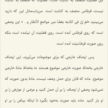
این قطنیت متصف به كتابت است؟! قطنیت كه متصف به كتابت
نیست، قرطاس متصف به كتابت است. من‌باب‌مثال این كه دارید
مى‌بینید «
ثمّ إنّ فى كلامِه بعضًا مِن مواضعِ الأنظارِ
و... » این وصفى
است كه روى قرطاس آمده است، روى قطنیّت آن نیامده است بلكه
روى صورت قرطاسیّت آمده است.
پس اوصاف خارجى كه براى موضوعات مى‌آورید، این اوصاف
خارجى به‌لحاظ صورت خارجى موضوع هستند نه به‌لحاظ مادۀ خارجى
موضوع. ماده كه قابل براى حمل وصف نیست، مادۀ بدون صورت که
نمى‌شود وصفى از اوصاف را بر آن حمل كنید و عرضى از عوارض را بر
او بار کنید. ماده باید صورت به‌خود بگیرد تا اینكه بیاض را بر او