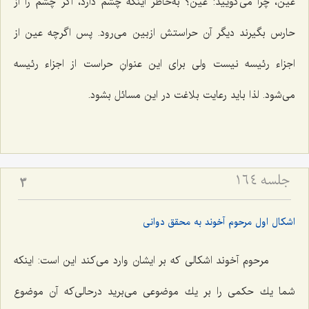
عین، چرا مى‌گویید: عین؟ به‌خاطر اینكه چشم دارد، اگر چشم را از
حارس بگیرند دیگر آن حراستش ازبین مى‌رود. پس اگرچه عین از
اجزاء رئیسه نیست ولى براى این عنوانِ حراست از اجزاء رئیسه
مى‌شود. لذا باید رعایت بلاغت در این مسائل بشود.
جلسه ۱۶۴
3
اشکال اول مرحوم آخوند به محقق دوانی
مرحوم آخوند اشكالى كه بر ایشان وارد مى‌كند این است: اینکه
شما یك حكمى را بر یك موضوعى مى‌برید درحالى‌كه آن موضوع