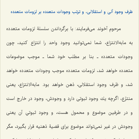
ظرف وجود آلی و استقلالی، و ترتب وجودات متعدده بر لزومات متعدده
مرحوم آخوند مى‌فرمایند: با برگرداندن سلسلۀ لزومات متعدده
به مابه‌الانتزاع، شما نمى‌توانید وجود واحد را انتزاع كنید، چون
وجودات متعدده ـ بنا بر مطلب خود شما ـ موجب موضوعات
متعدده خواهد شد، لزومات متعدده موجب وجودات متعدده خواهد
شد، و ظرف وجود استقلالى، ذهن خواهد بود. مابه‌الانتزاع، یعنی
منتزَع، اگرچه یك وجود ثبوتى دارد و وجودش، وجود در خارج است
و در طرفین موضوع و محمول هست، و وجود ثبوتىِ آن یعنی
وجودش در غیر نمى‌تواند موضوع براى قضیۀ ذهنیه قرار بگیرد، مگر