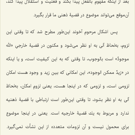
بعد از اینكه مفهومِ بالفعل پیدا بکند و فعلیت و استقلال پیدا كند،
آن‌موقع مى‌تواند موضوع در قضیۀ ذهنى ما قرار بگیرد.
پس اشكال مرحوم آخوند این‌طور مطرح شد كه تا وقتى این
لزوم، به‌لحاظ آلى به او نظر مى‌شود و مکنون در قضیۀ خارجىِ «
الله
موجودٌ
» است بالوجوب، تا وقتى كه به این كیفیت است، و یا اینكه
در «
زیدٌ ممكن الوجود
»، این امكانى كه بین زید و وجود هست امكان
لزومى است، و لزومی که در اینجا هست، یعنی لزومِ امكان، به‌لحاظ
آلى به او نظر بشود، تا وقتی این‌طور است ارتباطى با قضیۀ ذهنیه
ندارد و مربوط به یك قضیۀ خارجیه است. یعنى در اینجا موضوع
براى محمول نیست و آن لزومات متعدده از این نشأت نمى‌گیرد.