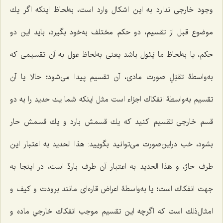
وجود خارجى ندارد به این اشكال وارد است، به‌لحاظ اینكه اگر یك
موضوع قبل از تقسیم، دو حكم مختلف به‌خود بگیرد، باید این دو
حكم، یا به‌لحاظ ما یَئول باشد یعنى به‌لحاظ عول به آن تقسیمى كه
به‌واسطۀ تقبّلِ صورت مادى، آن تقسیم پیدا مى‌شود؛ حالا یا آن
تقسیم به‌واسطۀ انفكاك اجزاء است مثل اینكه شما یك حدید را به دو
قسم خارجی تقسیم كنید که یك قسمش بارد و یك قسمش حار
بشود، خب دراین‌صورت مى‌توانید بگویید:
هذا الحدید
به اعتبار این
طرف
حارٌ،
و
هذا الحدید
به اعتبار آن طرف
باردٌ
است، در اینجا به
جهت انفكاك است؛ یا به‌واسطۀ اعراض قاره‌اى مانند برودت و کیف و
امثال‌ذلك است که اگرچه این تقسیم موجب انفكاك خارجىِ ماده و