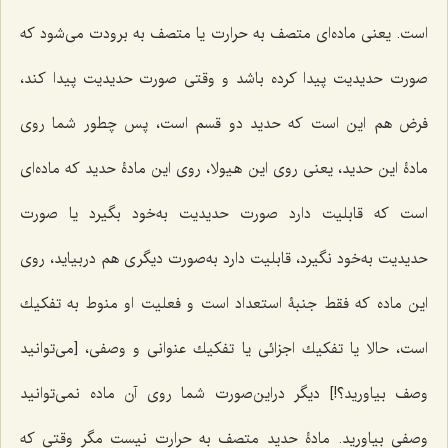
است. یعنى ماده‌اى متصف به حرارت یا متصف به برودت مى‌شود كه
صورت حدیدیت پیدا كرده باشد و وقتى صورت حدیدیت پیدا كند،
فرض هم این است که حدید دو قسم است، پس چطور شما روى
مادۀ این حدید، یعنى روى این هیولا، روى این مادۀ حدید كه ماده‌اى
است كه قابلیت دارد صورت حدیدیت به‌خود بگیرد یا صورت
حدیدیت به‌خود نگیرد، قابلیت دارد به‌صورت دیگرى هم دربیاید، روى
این ماده كه فقط جنبۀ استعداد است و فعلیت او منوط به تفكیك
است، حالا یا تفكیك اجزائى یا تفكیك عنوانى و وصفى، [می‌توانید
وصف بیاورید؟!] دیگر دراین‌صورت شما روى آن ماده نمى‌توانید
وصفى بیاورید. مادۀ حدید متصف به حرارت نیست مگر وقتى كه