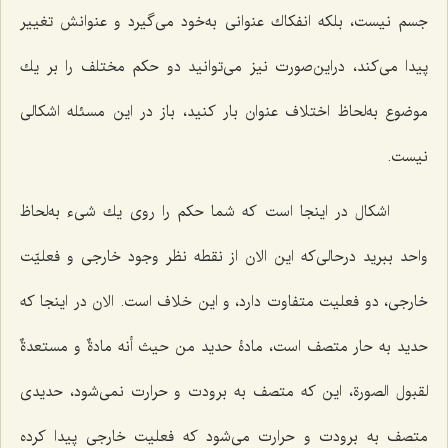
جسم نیست، بلكه انفكاك عنوانى به‌خود می‌گیرد و عنوانش تغییر
پیدا مى‌كند، دراین‌صورت نیز مى‌توانید دو حكم مختلف را بر یك
موضوع به‌لحاظ اختلاف عنوان بار كنید، باز در این مسئله اشكالى
نیست.
اشكال در اینجا است كه شما حكم را روى یك شى‌ء به‌لحاظ
واحد ببرید درحالى‌كه این الان از نقطه نظر وجود خارجی و فعلیّت
خارجى، دو فعلیت متفاوت دارد، و این خلاف است‌. الان در اینجا که
حدید به حار متصف است، مادۀ
حدید من حیث أنه مادةٌ و مستعدةٌ
لقبول الصورة
، این كه متصف به برودت و حرارت نمى‌شود، حدیدى
متصف به برودت و حرارت مى‌شود كه فعلیت خارجى پیدا كرده