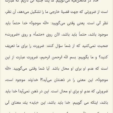
حالا در مانحن‌فیه مى‌گوییم: ما یك جنبۀ آلى داریم كه عبارت
است از ضرورتى كه جهت قضیۀ خارجى ما را تشكیل مى‌دهد، آن نظر،
نظر آلى است. یعنى وقتى مى‌گویید:
«الله موجودٌ
» خدا حتماً باید
موجود باشد، حتماً باید باشد، الآن روى «حتماً» و روى «ضرورت»
صحبت نمى‌كنید كه از شما سؤال كنند: ضرورت را براى ما تعریف
كنید؟ و ما بگوییم:
بسم الله الرحمن الرحیم
، ضرورت عبارت از این
است كه عدم او براى او محال باشد. آیا شما وقتى مى‌گویید: «
الله
موجودٌ
»، این معنی را در ذهنتان مى‌آید؟! خداوند موجود است،
ضرورتى كه عدمِ او براى او محال است. این در ذهن نمی‌آید! خدا باید
باشد، اینکه می گوییم: خدا باید باشد، این «باید» یك معناى آلى