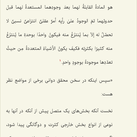
هو المادةُ القابلةُ لهما بعدَ وجودِهما المستعدةُ لهما قبلَ
حدوثِهما ثمّ الوجودُ علىٰ رأیِه أمرٌ عقلیٌ انتزاعیٌ نسبیٌ لا
تحصُلُ له إلاّ بما یُنتزَعُ منه فیكونُ واحدًا بوحدةِ ما یُنتزَعُ
منه كثیرًا بكثرتِه فكیفَ یكونُ الأشیاءُ المتعددةُ مِن حیثُ
تعدّدِها موجودةً بوجودٍ واحدٍ.
1
«سپس اینکه در سخن محقق دوانی برخی از مواضع نظر
هست:
نخست آنکه بخش‌های یک متصل پیش از آنکه در آنها به
نوعی از انواع بخش خارجی کثرت و دوگانگی پیدا شود،