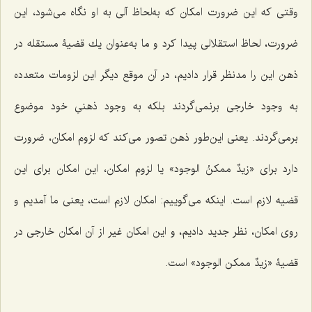
وقتى که این ضرورت امكان كه به‌لحاظ آلى به او نگاه مى‌شود، این
ضرورت، لحاظ استقلالى پیدا كرد و ما به‌عنوان یك قضیۀ مستقله در
ذهن این را مدنظر قرار دادیم، در آن موقع دیگر این لزومات متعدده
به وجود خارجى برنمى‌گردند بلكه به وجود ذهنىِ خود موضوع
برمى‌گردند. یعنى این‌طور ذهن تصور مى‌كند كه لزوم امكان، ضرورت
دارد براى «
زیدٌ ممكنُ الوجود
» یا لزوم امكان، این امكان براى این
قضیه لازم است. اینكه مى‌گوییم: امكان لازم است، یعنى ما آمدیم و
روى امكان، نظر جدید دادیم، و این امكان غیر از آن امكان خارجى در
قضیۀ «
زیدٌ ممكن الوجود
» است.