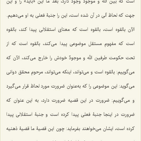
است كه بین الله و موجودٌ وجود دارد، بعد ما این «باید» را و این
جهت كه لحاظ آلى در آن شده است، این را جنبۀ فعلى به او مى‌دهیم.
الآن بالقوه است، بالقوه است كه معناى استقلالى پیدا كند، بالقوه
است كه مفهوم مستقل موضوعى پیدا مى‌كند، بالقوه است كه از
تحت حكومت طرفین الله و موجودٌ خودش را خارج مى‌كند، الآن كه
مى‌گوییم: بالقوه است و می‌تواند، اینکه می‌تواند، مرحوم محقق دوانى
مى‌گوید: این موضوعى را كه به‌عنوان ضرورت مورد لحاظ قرار مى‌گیرد
و مى‌گوییم: ضرورت در این قضیه ضرورت دارد، به این عنوان كه
ضرورت در اینجا جنبۀ فعلى پیدا كرده است و جنبۀ استقلالى پیدا
كرده است، ایشان مى‌خواهند بفرماید: چون این قضیۀ ما قضیۀ ذهنیه