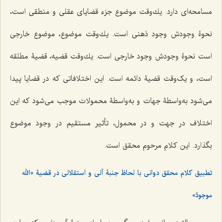
مسامحه‌اى دارد. یك‌وقت موضوع جزء قضایاى عقلى و منطقى است،
نحوۀ وجودش وجود ذهنى است. یك‌وقت موضوع، موضوع خارجى
است نحوۀ وجودش وجود خارجى است. یك‌وقت قضیه، قضیۀ مطلقه
است، و یک‌وقت قضیۀ دائمه است. این اختلافاتى كه در قضایا پیدا
مى‌شود به‌واسطۀ جهات و به‌واسطۀ محمولات موجب مى‌شود که این
اختلاف در جهت و در محمول، تأثیر مستقیم در وجود موضوع
بگذارد. این كلام مرحوم محقق است.
تطبیق کلام محقق دوانی با لحاظ جنبۀ آلی و استقلالی در قضیۀ «الله
موجودٌ»