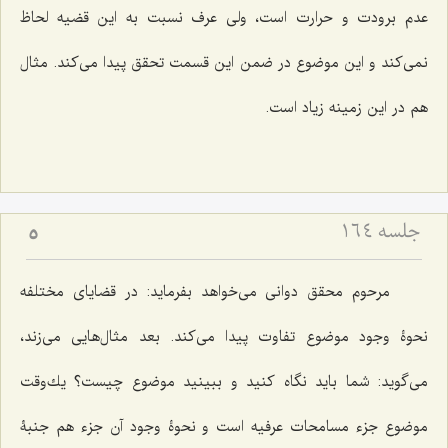
عدم برودت و حرارت است، ولى عرف نسبت به این قضیه لحاظ
نمى‌كند و این موضوع در ضمن این قسمت تحقق پیدا مى‌كند. مثال
هم در این زمینه زیاد است.
جلسه ۱۶۴
5
مرحوم محقق دوانى مى‌خواهد بفرماید: در قضایاى مختلفه
نحوۀ وجود موضوع تفاوت پیدا مى‌كند. بعد مثال‌هایى مى‌زند،
مى‌گوید: شما باید نگاه کنید و ببینید موضوع چیست؟ یك‌وقت
موضوع جزء مسامحات عرفیه است و نحوۀ وجود آن جزء هم جنبۀ