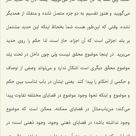
مى‌گویید و هنوز تقسیم به دو جزء متصل نشده و منفكّ از همدیگر
نشده، وقتى كه این‌طور هست شما به‌لحاظ اینكه این حدید مشتمل
بر یك اجزائى است كه آن اجزاء، حارّ است، لذا حكم را روى حدید
مى‌برید. در اینجا موضوع محقق نیست ولى چون داخل در تحت یك
موضوع محقَّق دیگرى است اشکال ندارد و مى‌تواند وصفى از اوصاف
و حكمى از احكام را پیدا كند. یعنى ایشان در باب تناسب بین حكم
و موضوع و اینكه نحوۀ وجود موضوع در قضایاى مختلفه تفاوت پیدا
مى‌كند؛ من‌باب‌مثال در قضایاى ممكنه، ممكن است كه موضوع
وجود نداشته باشد؛ در قضایاى ذهنى وجود، وجود ذهنى است؛ در