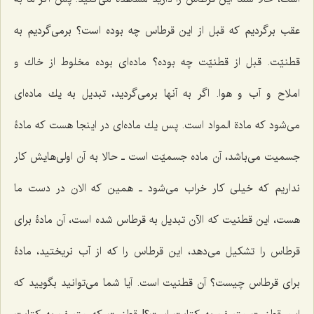
عقب برگردیم كه قبل از این قرطاس چه بوده است؟ برمى‌گردیم به
قطنیّت. قبل از قطنیّت چه بوده؟ ماده‌اى بوده مخلوط از خاك و
املاح و آب و هوا. اگر به آنها برمى‌گردید، تبدیل به یك ماده‌اى
مى‌شود كه مادة المواد است. پس یك ماده‌اى در اینجا هست كه مادۀ
جسمیت مى‌باشد، آن ماده جسمیّت است ـ حالا به آن اولى‌هایش كار
نداریم كه خیلى كار خراب مى‌شود ـ همین كه الان در دست ما
هست، این قطنیت كه الآن تبدیل به قرطاس شده است، آن مادۀ براى
قرطاس را تشكیل مى‌دهد، این قرطاس را كه از آب نریختید، مادۀ
براى قرطاس چیست؟ آن قطنیت است. آیا شما می‌توانید بگویید که