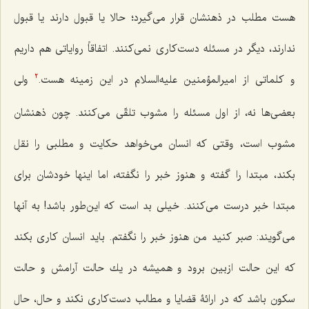
هست مطلب در ذهنشان قرار مى‌گیرد؛ حالا یا قبول دارند یا قبول
ندارند، دیگر در مسئله دست‌كارى‌ نمى‌كنند. اتفاقاً روایاتى هم داریم
و كلماتى از امیرالمؤمنین علیه‌السلام در این زمینه هست.
ولى
2
بعضى‌ها نه، از اول مسئله را مشوب تلقّى مى‌كنند. چون ذهنشان
مشوب است، وقتى که انسان می‌خواهد حكایت و مطلبى را نقل
بكند، مبتدا را گفته و هنوز خبر را نگفته، اما اینها خودشان براى
مبتدا خبر درست مى‌كنند. خیلى بد است که این‌طور باشد! به آنها
مى‌گویند: صبر كنید من هنوز خبر را نگفتم. باید انسان كارى بكند
كه این حالت ازبین برود و همیشه در یك حالت آرامش و حالت
سكون باشد كه در ارائۀ قضایا و مطالب دست‌كارى نكند و حال، حال