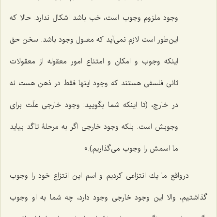
وجود ملزوم وجوب است، خب باشد اشكال ندارد. حالا كه
این‌طور است لازم نمى‌آید که معلول وجود باشد. سخن حق
اینکه وجوب و امكان و امتناع امور معقوله از معقولات
ثانی فلسفى هستند كه وجود اینها فقط در ذهن هست نه
در خارج، (تا اینكه شما بگویید: وجود خارجى علّت براى
وجوبش است. بلكه وجود خارجى اگر به مرحلۀ تاكّد بیاید
ما اسمش را وجوب مى‌گذاریم).»
درواقع ما یك انتزاعى كردیم و اسم این انتزاع خود را وجوب
گذاشتیم، والا این وجود خارجى وجود دارد، چه شما به او وجوب