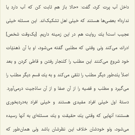
داخل آب پرت كرد، گفت: «حالا باز هم ثابت كن که آب دارد یا
ندارد!» بعضى‌ها هستند که خیلى اهل تشکیک‌اند. این مسئله خیلى
عجیب است! یك روایت هم در این زمینه داریم. [یک‌وقت شخص]
ادراك مى‌كند ولى وقتى که مطلبى گفته مى‌شود، او با آن ذهنیّات
خود شروع مى‌كنند این مطلب را کلنجار رفتن و قاطى كردن و بعد
اصلاً یك‌طور دیگر مطلب را تلقى مى‌كند و به یك قسم دیگر مطلب را
مى‌گیرد و مطلب و قضیه را از آن صفا و از آن ساذجیت درمى‌آورد.
دستۀ اول خیلى افراد مفیدى هستند و خیلى افراد به‌درد‌بخورى
هستند؛ آنهایى كه وقتى یك حقیقت و یك مسئله‌اى به آنها رسیده
مى‌شود، ولو خودشان خلاف این نظرشان باشد ولى همان‌طور كه