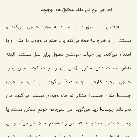
الخارجی لَزِمَ فی عقلِه معقولٌ هو الوجوبُ.
«بعضى از متصوّرات را استناد به وجود خارجى مى‌كند و
نسبتش را با خارج ملاحظه مى‌كند و یا حكم به وجوب یا امكان و یا
امتناع مى‌كند. این جهات خودشان معلول براى عقل هستند؛ [البته
به‌شرط نسبت دادن مذکور.] (عقل اینها را درست كرده، نه آن وجود
خارجى. وجود خارجى بیچاره اصلاً مى‌گوید: من نمى‌دانم وجوب
چیست! امكان چیست! امتناع كه جزء وجودى نیست. مى‌گوید: من
نمى‌دانم چیست! زید مى‌گوید: من نمى‌دانم خودم ممكن هستم یا
واجب هستم یا ممتنع هستم. من زید هستم. حالا عقل مى‌آید و این
زید را این‌طور مى‌كند ممکن مى‌شود، آن‌طور مى‌كند واجب مى‌شود،