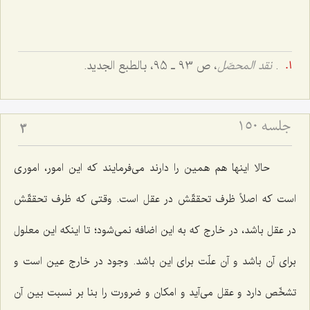
.
نقد المحصّل
، ص 93 ـ 95، بالطبع الجدید.
جلسه ۱۵۰
3
حالا اینها هم همین را دارند مى‌فرمایند كه این امور، امورى
است كه اصلاً ظرف تحققّش در عقل است. وقتى كه ظرف تحققّش
در عقل باشد، در خارج كه به این اضافه نمى‌شود؛ تا اینكه این معلول
براى آن باشد و آن علّت براى این باشد. وجود در خارج عین است و
تشخّص دارد و عقل می‌آید و امكان و ضرورت را بنا بر نسبت بین آن