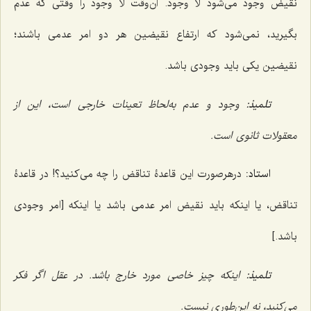
نقیض وجود مى‌شود لا وجود. آن‌وقت لا وجود را وقتى که عدم
بگیرید، نمى‌شود كه ارتفاع نقیضین هر دو امر عدمى باشند؛
نقیضین یكى باید وجودى باشد.
تلمیذ:
وجود و عدم به‌لحاظ تعینات خارجى‌ است، این از
معقولات ثانوى است.
استاد:
درهرصورت این قاعدۀ تناقض را چه مى‌كنید؟! در قاعدۀ
تناقض، یا اینكه باید نقیض امر عدمى باشد یا اینكه [امر وجودی
باشد.]
تلمیذ:
اینكه چیز خاصى مورد خارج باشد. در عقل اگر فكر
مى‌كنید، نه این‌طورى نیست.