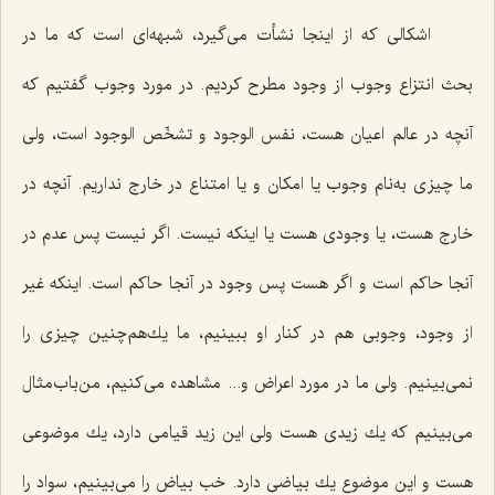
اشكالى كه از اینجا نشأت مى‌گیرد، شبهه‌اى است كه ما در
بحث انتزاع وجوب از وجود مطرح كردیم. در مورد وجوب گفتیم كه
آنچه در عالم اعیان هست، نفس الوجود و تشخّص الوجود است، ولى
ما چیزى به‌نام وجوب یا امكان و یا امتناع در خارج نداریم. آنچه در
خارج هست، یا وجودى هست یا اینكه نیست. اگر نیست پس عدم در
آنجا حاكم است و اگر هست پس وجود در آنجا حاكم است. اینکه غیر
از وجود، وجوبى هم در كنار او ببینیم، ما یك‌هم‌چنین چیزى را
نمى‌بینیم. ولى ما در مورد اعراض و... مشاهده مى‌كنیم، من‌باب‌مثال
مى‌بینیم كه یك زیدى هست ولى این زید قیامى دارد، یك موضوعى
هست و این موضوع یك بیاضى دارد. خب بیاض را مى‌بینیم، سواد را