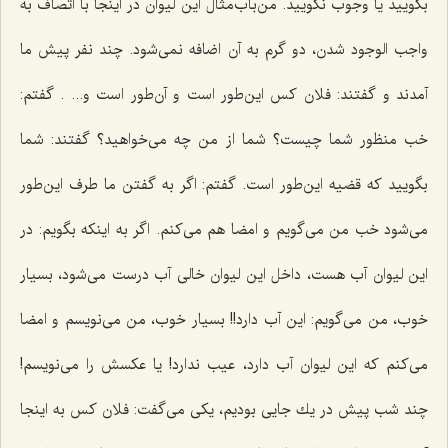
بگویید یا وجوب نگویید. من‌باب‌مثال این لیوان در اینجا با اتصاف به
واجب الوجود شدن، دو گرم به آن اضافه نمى‌شود. چند نفر پیش ما
آمدند و گفتند: فلان كس این‌طور است و آن‌طور ‌است و... . گفتم:
خب منظور شما چیست؟ شما از من چه مى‌خواهید؟ گفتند: شما
بگویید كه قضیه این‌طور است. گفتم: اگر به گفتن ما طرف این‌طور
مى‌شود خب من می‌گویم و امضا هم مى‌كنم. اگر به اینكه بگویم: در
این لیوان آب هست، داخل این لیوان خالى آب درست مى‌شود، بسیار
خوب، من می‌گویم: این آب دارد!! بسیار خوب، من مى‌نویسم و امضا
مى‌كنم که این لیوان آب دارد، عیب ندارد! یا عكسش را می‌نویسم!
چند شب پیش در یك جایى بودیم، یكى مى‌گفت: فلان كس به اینجا