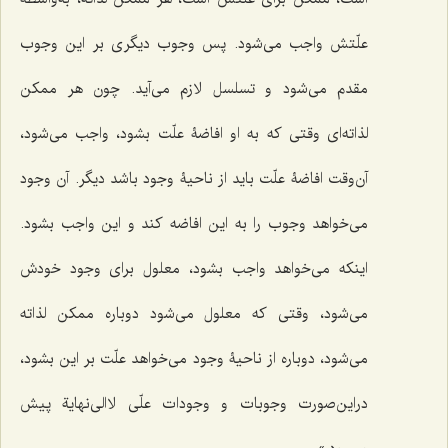
علّتش واجب مى‌شود. پس وجوب دیگرى بر این وجوب
مقدم مى‌شود و تسلسل لازم مى‌آید. چون هر ممكن
لذاته‌اى وقتى كه به او افاضۀ علّت بشود، واجب مى‌شود،
آن‌وقت افاضۀ علّت باید از ناحیۀ وجود باشد دیگر. آن وجود
مى‌خواهد وجوب را به این افاضه كند و این واجب بشود.
اینكه مى‌خواهد واجب بشود، معلول براى وجود خودش
مى‌شود، وقتى كه معلول مى‌شود دوباره ممكن لذاته
مى‌شود، دوباره از ناحیۀ وجود مى‌خواهد علّت بر این بشود،
دراین‌صورت وجوبات و وجودات علّى لاالى‌نهایة پیش