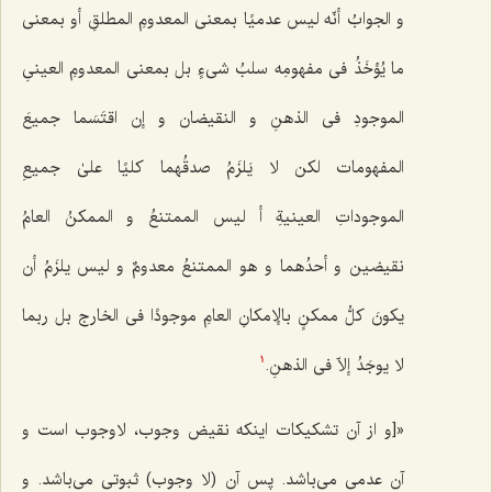
و الجوابُ أنّه لیس عدمیًا بمعنى المعدومِ المطلقِ أو بمعنى
ما یُؤخَذُ فی مفهومِه سلبُ شی‌ءٍ بل بمعنى المعدومِ العینیِ
الموجودِ فی الذهنِ و النقیضان‌ و إن اقتَسَما جمیعَ
المفهومات لكن لا یَلزَمُ صدقُهما كلیًا علىٰ جمیعِ
الموجوداتِ العینیةِ أ لیس الممتنعُ و الممكنُ العامُ
نقیضین و أحدُهما و هو الممتنعُ معدومٌ و لیس یلزَمُ أن
یكونَ كلُّ ممكنٍ بالإمكانِ العامِ موجودًا فی الخارج بل ربما
لا یوجَدُ إلاّ فی الذهنِ.
1
«[و از آن تشکیکات اینکه نقیض وجوب، لاوجوب است و
آن عدمی‌ می‌باشد. پس آن (لا وجوب) ثبوتی می‌باشد. و