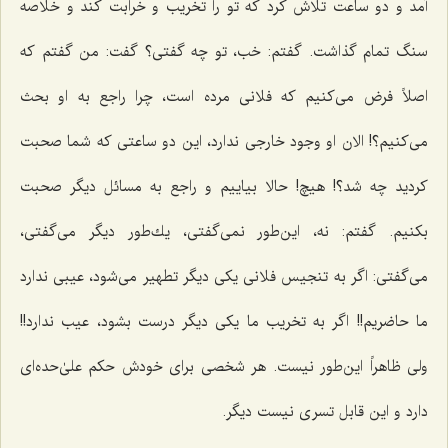
آمد و دو ساعت تلاش كرد كه تو را تخریب و خرابت كند و خلاصه
سنگ تمام گذاشت. گفتم: خب، تو چه گفتى؟ گفت: من گفتم كه
اصلاً فرض مى‌كنیم که فلانی مرده است، چرا راجع به او بحث
مى‌كنیم؟! الان او وجود خارجى ندارد، این دو ساعتى كه شما صحبت
كردید چه شد؟! هیچ! حالا بیاییم و راجع به مسائل دیگر صحبت
بكنیم. گفتم: نه، این‌طور نمى‌گفتى، یك‌طور دیگر مى‌گفتى،
مى‌گفتى: اگر به تنجیس فلانى یكى دیگر تطهیر مى‌شود، عیبى ندارد
ما حاضریم!! اگر به تخریب ما یكى دیگر درست بشود، عیب ندارد!!
ولى ظاهراً این‌طور نیست. هر شخصى براى خودش حكم علیٰ‌حده‌اى
دارد و این قابل تسری نیست دیگر.