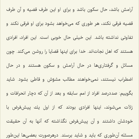
آرامش باشد، حال سكون باشد و براى او این طرف قضیه و آن طرف
قضیه فرقى نكند، هر طورى كه مى‌خواهد بشود براى او فرقى نكند و
تفاوتى نداشته باشد. این خیلى حال خوبى است. این افراد، افرادى
هستند كه اهل نجات‌اند. خدا براى اینها قضایا را روشن مى‌كند. چون
مسائل و گرفتاری‌ها در حال آرامش و سكون هستند و در حال
اضطراب نیستند، نمى‌خواهند مطالب مشوّش و قاطى بشود. شاید
بگوییم: صددرصد افراد از امم سابقه و بعد از آن که دچار انحرافات و
زلاّت مى‌شوند، اینها افرادى بودند كه از اول یك پیش‌فرض با
خودشان داشتند و آن پیش‌فرض نگذاشته كه آنها به آن حقیقت
مسئله آن‌طورى كه باید و شاید برسند. درهرصورت بعضى‌ها این‌طور