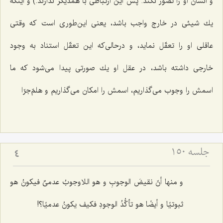
و انسان او را تصور نكند. پس این ارتباطى با همدیگر ندارند.) و اینكه
یك شیئی در خارج واجب باشد، یعنى این‌طورى است كه وقتى
عاقلى او را تعقّل نماید، و درحالى‌كه این تعقّل استناد به وجود
خارجى داشته باشد، در عقل او یك صورتى پیدا مى‌شود كه ما
اسمش را وجوب مى‌گذاریم، اسمش را امكان مى‌گذاریم و هلمّ‌جرّا
جلسه ۱۵۰
4
و منها أنّ نقیضَ الوجوبِ و هو اللاوجوبُ عدمیٌ فیكونُ هو
ثبوتیًا و أیضًا هو تأكُّدُ الوجودِ فكیف یكونُ عدمیًا؟!