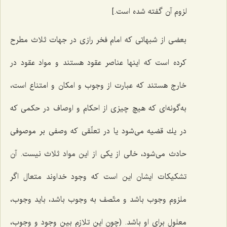
لزوم آن گفته شده است.]
بعضى از شبهاتى كه امام فخر رازى در جهات ثلاث مطرح
كرده است كه اینها عناصر عقود هستند و مواد عقود در
خارج هستند كه عبارت از وجوب و امكان و امتناع است،
به‌گونه‌ای که هیچ چیزى از احكام و اوصاف در حكمى كه
در یك قضیه‌ مى‌شود یا در تعلّقى كه وصفى بر موصوفى
حادث مى‌شود، خالى از یكى از این مواد ثلاث نیست. آن
تشكیكات ایشان این است كه وجود خداوند متعال اگر
ملزوم وجوب باشد و متّصف به وجوب باشد، باید وجوب،
معلول براى او باشد. (چون این تلازم بین وجود و وجوب،