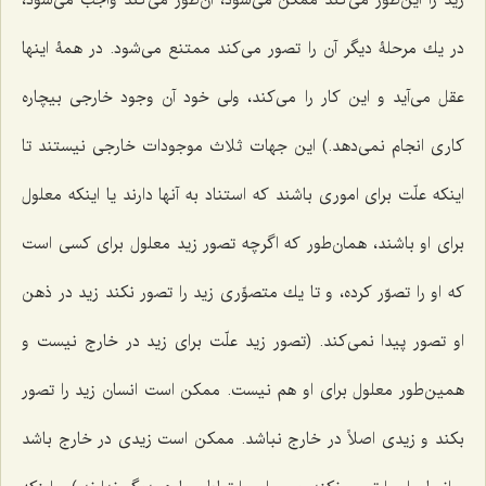
در یك مرحلۀ دیگر آن را تصور مى‌كند ممتنع مى‌شود. در همۀ اینها
عقل مى‌آید و این كار را مى‌كند، ولى خود آن وجود خارجى بیچاره
كارى انجام نمى‌دهد.) این جهات ثلاث موجودات خارجى نیستند تا
اینكه علّت براى امورى باشند كه استناد به آنها دارند یا اینكه معلول
برای او باشند، همان‌طور كه اگرچه تصور زید معلول براى كسى است
كه او را تصوّر كرده، و تا یك متصوِّرى زید را تصور نكند زید در ذهن
او تصور پیدا نمى‌كند. (تصور زید علّت براى زید در خارج نیست و
همین‌طور معلول براى او هم نیست. ممكن است انسان زید را تصور
بكند و زیدى اصلاً در خارج نباشد. ممكن است زیدى در خارج باشد