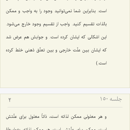
است. بنابراین شما نمى‌توانید وجود را به‌ واجب و ممكن
بالذات تقسیم کنید. واجب از تقسیم وجود خارج مى‌شود.
این اشكالى كه ایشان كرده است. و جوابش هم عرض شد
كه ایشان بین علّت خارجى و بین تعلّق ذهنى خلط كرده
است.)
جلسه ۱۵۰
2
و هر معلولی ممكن لذاته است، ذاتاً معلول براى علّتش
است، ممكن براى علّتش است، هر ممكن لذاته، به‌واسطۀ