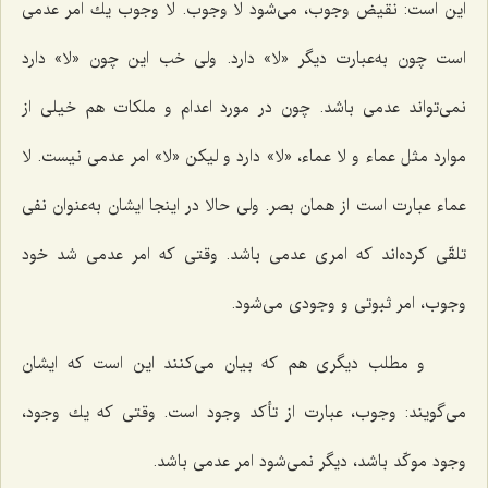
این است: نقیض وجوب، مى‌شود لا وجوب. لا وجوب یك امر عدمى
است چون به‌عبارت دیگر «لا» دارد. ولى خب این چون «لا» دارد
نمى‌تواند عدمى باشد. چون در مورد اعدام و ملكات هم خیلى از
موارد مثل عماء و لا عماء، «لا» دارد و لیكن «لا» امر عدمى نیست. لا
عماء عبارت است از همان بصر. ولى حالا در اینجا ایشان به‌عنوان نفى
تلقّى كرده‌اند كه امرى عدمى باشد. وقتى كه امر عدمى شد خود
وجوب، امر ثبوتى و وجودى مى‌شود.
و مطلب دیگرى هم كه بیان مى‌كنند این است که ایشان
مى‌گویند: وجوب، عبارت از تأكد وجود است. وقتى كه یك وجود،
وجود موكّد باشد، دیگر نمى‌شود امر عدمى باشد.