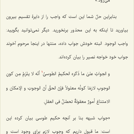
مى‌رود.»
بنابراین حلّ شما این است كه واجب را از دایرۀ تقسیم بیرون
بیاورید تا اینكه به این محذور برنخورید. دیگر نمى‌توانید بگویید:
واجب الوجود. البته خودش جواب داده، منتها در اینجا مرحوم آخوند
جواب خود خواجه نصیر را بیان كرده‌اند.
و الجوابُ‌ علىٰ ما ذَكَرَه الحكیمُ الطوسیُ
أنّه لا یلزَمُ مِن كونِ
1
الوجوبِ لازمًا كونُه معلولاً فإنّ الحقَّ أنّ الوجوبَ و الإمكانَ و
الامتناعَ أمورٌ معقولةٌ تحصُلُ فی العقلِ.
«جواب شبهه بنا بر آنچه حکیم طوسی بیان کرده این
است: ما قبول داریم كه وجوب لازم براى وجود است و