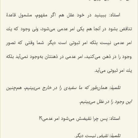
استاد:
ببینید در خود عقل هم اگر مفهوم، مشمول قاعدۀ
تناقض بشود در آنجا هم یكى امر عدمى مى‌شود، ولى وجود كه یك
امر عدمى نیست بلکه امر ثبوتى است دیگر. شما وقتى كه تصور
وجود را در ذهن مى‌كنید، امر عدمى در ذهنتان به‌وجود نمى‌آید بلکه
یك امر ثبوتى مى‌آید.
تلمیذ:
همان‌طور كه ما سفیدى را در خارج مى‌بینیم، هم‌چنین
این وجود را در عقل مى‌بینیم.
استاد:
پس چرا نقیضش مى‌شود امر عدمى؟!
تلمیذ:
نقیض نیست دیگر.