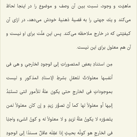
ماهیّت و وجود، نسبت بین آن وصف و موضوع را در اینجا لحاظ
مى‌كند و یك جهتى را به قضیۀ ذهنیۀ خودش مى‌دهد، در ازاى آن
كیفیّتى كه در خارج ملاحظه مى‌كند. پس این علّت براى او نیست و
آن هم معلول براى این نیست.
مِن استنادِ بعضِ المتصوراتِ إلى الوجودِ الخارجیِ و هی فی
أنفسِها معلولاتٌ للعقلِ بشرطِ الإسنادِ المذكورِ و لیست
بموجوداتٍ فی الخارجِ حتى یكونَ علةً للأمورِ التی تستَنِدُ
إلیها أو معلولاً لها كما أنّ تصوُّرَ زیدٍ و إن كان معلولاً لمَن
یتَصَوَّرَه لا یكونُ علةً لزیدٍ و لا معلولاً له و كونُ الشی‌ءِ واجبًا
فی الخارجِ هو كونُه بحیثٍ إذا عَقِلَه عاقلٌ مسندًا إلى الوجودِ