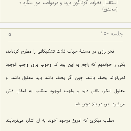
استقبال نظرات گوناگون برود و درعواقب امور بنگرد.»
(محقق)
جلسه ۱۵۰
5
فخر رازى در مسئلۀ جهات ثلاث تشكیكاتى را مطرح كرده‌اند،
یكى را خواندیم كه راجع به این بود كه وجوب براى واجب الوجود
نمى‌تواند وصف باشد، چون اگر وصف باشد باید معلول باشد، و
معلول امكان ذاتى دارد و واجب الوجود منقلب به امكان ذاتى
مى‌شود. این در بالا عرض شد.
مطلب دیگرى كه امروز مرحوم آخوند به آن اشاره مى‌فرمایند