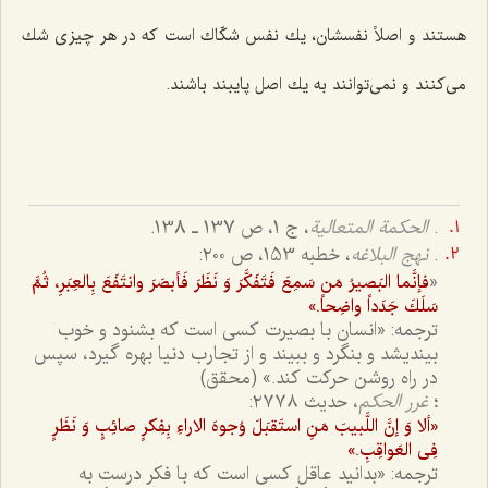
هستند و اصلاً نفسشان، یك نفس شكّاك است كه در هر چیزى شك
مى‌كنند و نمى‌توانند به یك اصل پایبند باشند.
.
الحکمة المتعالیة
، ج 1، ص 137 ـ 138.
.
نهج البلاغه
، خطبه 153، ص ۲۰۰:
«
فإنَّما البَصیرُ مَن سَمِعَ فَتَفَكَّرَ وَ نَظَرَ فَأبصَرَ وانتَفَعَ بِالعِبَرِ، ثُمَّ
سَلَكَ جَدَداً واضِحاً.»
ترجمه: «انسان با بصیرت كسى است كه بشنود و خوب
بیندیشد و بنگرد و ببیند و از تجارب دنیا بهره گیرد، سپس
در راه روشن حركت كند.» (محقق)
؛
غرر الحكم
، حدیث ۲۷۷۸:
«ألا وَ إنَّ اللَّبیبَ مَنِ استَقبَلَ وُجوهَ الاراءِ بِفِكرٍ صائِبٍ وَ نَظَرٍ
فِى العَواقِبِ.»
ترجمه: «بدانید عاقل كسى است كه با فكر درست به