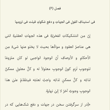
فصل (6)
فی استینافِ القولِ فی الجهاتِ و دفعِ شكوكٍ قیلت فی لزومِها
إنّ مِن التشكیكاتِ الفخریّةِ فی هذه الجهاتِ العقلیةِ التی
هی عناصرُ العقودِ و موادُّها بحیث لا یخلو عنها شی‌ءٌ مِن
الأحكامِ و الأوصافِ أنّ الوجودَ الواجبی لو كان ملزومًا
للوجوبِ لَزِمَ كونُ الوجوبِ معلولاً له و كلُّ معلولٍ ممكنٌ
لذاتِه و كلُّ ممكنٍ لذاتِه واجبٌ لعلتِه فیتقَدَّمُ علىٰ هذا
الوجوبِ وجوبٌ آخرُ لا إلىٰ نهایةٍ.
«[در از سرگرفتن سخن در جهات و دفع شک‌هایی که در