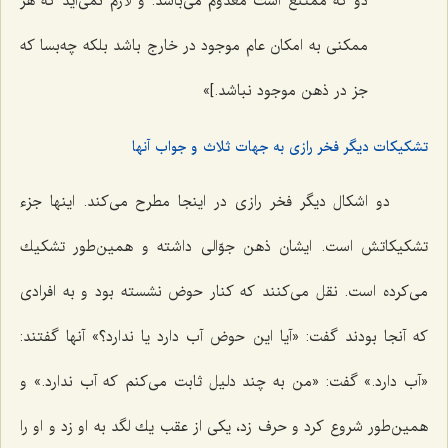
دو که ممتنع است معدوم می‌باشد. و لازم نمی‌آید که هر
ممکنی به امکان عام موجود در خارج باشد بلکه چه‌بسا که
جز در ذهن موجود نباشد.]»
تشکیکات دیگر فخر رازی به جهات ثلاث و جواب آنها
دو اشكال دیگر فخر رازى در اینجا مطرح مى‌كند. اینها جزء
تشكیكاتش است. ایشان ذهن جوّالى داشته و همین‌طور تشكیك
مى‌كرده است. نقل مى‌كنند که كنار حوض نشسته بود و به افرادى
كه آنجا بودند گفت: «آیا این حوض آب دارد یا ندارد؟» آنها گفتند:
«آب دارد.» گفت: «من به چند دلیل ثابت مى‌كنم كه آب ندارد.» و
همین‌طور شروع كرد و حرف‌ زد، یكى از عقب یك لگد به او زد و او را