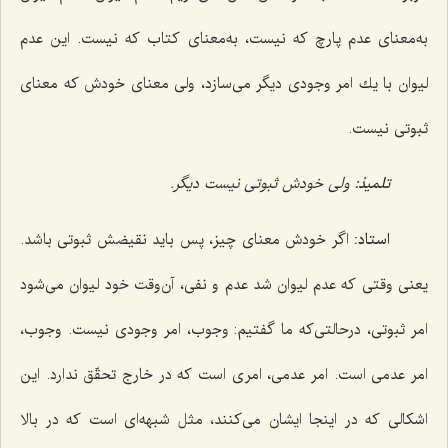
به‌معناى عدم پارچ که نیست، به‌معناى كتاب كه نیست. این عدم
لیوان با یك امر وجودى دیگر می‌سازد، ولى معنای خودش كه معناى
ثبوتى نیست.
تلمیذ:
ولى خودش ثبوتی نیست دیگر.
استاد:
اگر خودش معناى چیز، پس باید نقیضش ثبوتى باشد.
یعنى وقتى كه عدم لیوان شد عدم و نفی، آن‌وقت خود لیوان مى‌شود
امر ثبوتى، درحالتى‌كه ما گفتیم: وجوب، امر وجودى نیست. وجوب،
امر عدمى است. امر عدمى، امرى است كه در خارج تحقّق ندارد. این
اشكالى كه در اینجا ایشان مى‌كنند، مثل شبهه‌اى است كه در بالا