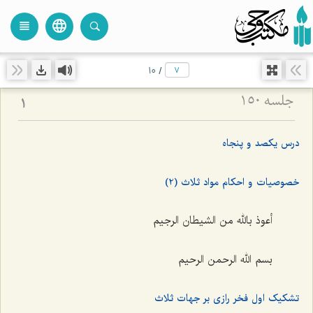
language
view_headline
close
search
10
/
جلسه ۱۵۰
1
درس یکصد و پنجاه
خصوصیات و احکام مواد ثلاث (2)
أعوذ بالله من الشیطان الرجیم
بسم الله الرحمن الرحیم
تشکیک اول فخر رازی بر جهات ثلاث