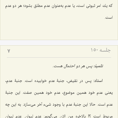
كه یك امر ثبوتى است، یا عدم به‌عنوان عدم مطلق بشود؛ هر دو عدم
است.
جلسه ۱۵۰
7
تلمیذ:
پس هر دو احتمال هست.
استاد:
پس در نقیض، جنبۀ عدم خوابیده است. جنبۀ عدم،
یعنى عدم خود همین موضوع، عدم خود همین صفت. این جنبۀ
عدم است. حالا این جنبۀ عدم با وجود شىء آخر مى‌سازد. به این چه
مربوط است ؟! بالاخره من الان مى‌گویم: عدم لیوان. عدم لیوان