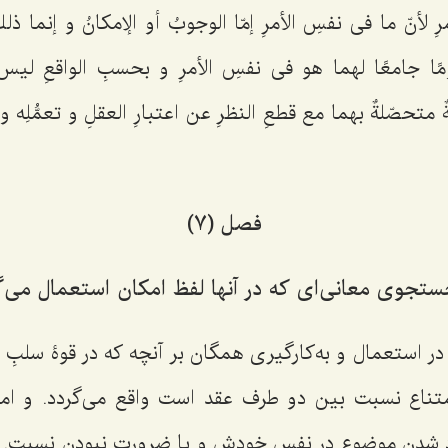
ِ لأنّ ما فی نفسِ الأمرِ إمّا الوجوبُ أو الإمكانُ و إنما ذل
مًا جامعًا لهما هو فی نفسِ الأمرِ و بحسبِ الواقعِ لیس إل
 متحصّلةٌ بهما مع قطعِ النظرِ عن اعتبارِ العقلِ و تعمُّلِه 
فصل (7)
ستجوی معانی‌ای که در آنها لفظ امکان استعمال می‌گ
در استعمال و به‌کارگیری همگان بر آنچه که در قوۀ سلبِ 
متناع نسبت بین دو طرف عقد است واقع می‌گردد. و ام
 شدن موضوع در نفس خودش و یا ضرورتِ نبودن نسبت. 