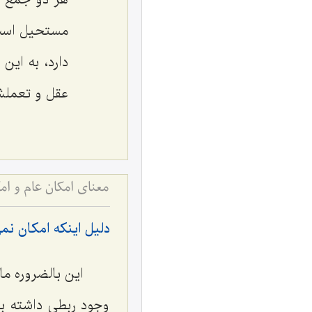
هر دو جمع ب
مستحیل است.
دارد، به این
عقل و تعملش
معنای امکان عام و 
دلیل اینکه امکان نمی
این بالضروره ما
وجود ربطى داشته با