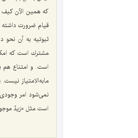
كه همین الآن كیف 
قیام ضرورت داشته ب
ثبوتیه به آن نحو 
مشترك است كه امكا
است. و امتناع هم 
مابه‌الامتیاز نیست.
نمى‌شود امر وجودى
است مثل «
زیدٌ موجود