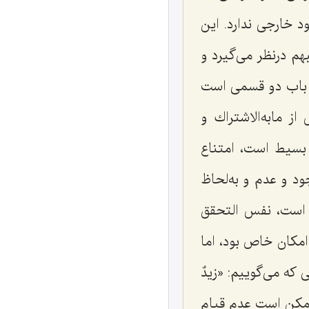
 خارجى ندارد. این
م درنظر مى‌گیرد و
ز باب دو قسمى است
مابه‌الاشتراك و
 بسیط است، امتناع
د و عدم و به‌لحاظ
 است،
نفس التحقق
كان خاص بود، اما
که مى‌گوییم: «
زیدٌ
ممكن است عدم قیام