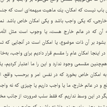
ن باب نیست كه امكان، یك ماهیت مبهمه‌اى است كه جن
خارجى، كه یكى واجب باشد و یكى امكان خاص باشد. نمى‌
که آن كه در عالم خارج هست، یا وجوب است مثل الله،
بشود بر آن ذات موضوع، یا امكان است در آنجایى كه تس
ا در اینجا امكان عام را مقسم قرار دادیم براى واجب، به‌
هم‌چنین مقسمى وجود ندارد و این را ما اعتبار كردیم، 
ه امكان خاص بخورد كه در نفس امر و برحسب واقع، ای
ع و در عالم خارج، ما یا واجب داریم یا چیزی که نه وا
گر در این وسط نداریم كه فقط سلب ضرورت از جانب مخالف