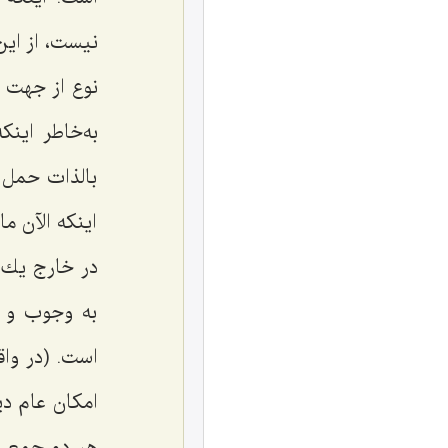
نیست، از ای
نوع از جهت 
به‌خاطر این
بالذات حمل 
اینكه الآن م
در خارج یك‌
به وجوب و ب
است. (در واق
امكان عام دی