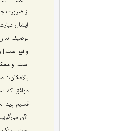
از ضرورت جا
ایشان عبارت
توصیف بدان 
واقع است.] و
است. و ممكن 
بالامكان،“ 
موافق که نم
قسیم پیدا م
الآن مى‌گویی
است. اینكه 