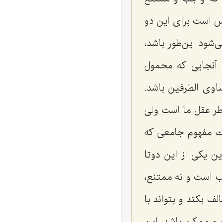
س است براى این دو
شود این‌طور باشد،
 آنجایى كه محمول
اوى الطرفین باشد.
خاطر عقل ما است ولى
یك مفهوم جامعى كه
ن یكى از این دوتا
جب است و نه ممتنع،
 بكند و بتواند با