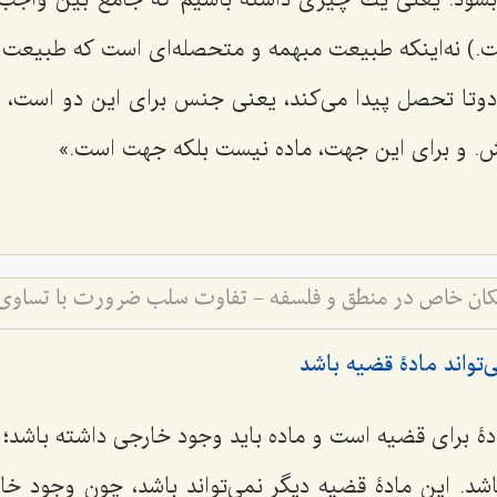
شود. یعنى یك چیزى داشته باشیم كه جامع بین واجب 
) نه‌اینكه طبیعت مبهمه و متحصله‌اى است كه طبیعت 
 دوتا تحصل پیدا مى‌كند، یعنى جنس براى این دو است، با 
. و براى این جهت، ماده نیست بلکه جهت است.»
امکان خاص در منطق و فلسفه - تفاوت سلب ضرورت با تساوی
‌تواند مادۀ قضیه باشد
دۀ براى قضیه است و ماده باید وجود خارجى داشته باشد؛ 
شد. این مادۀ قضیه دیگر نمى‌تواند باشد، چون وجود خار