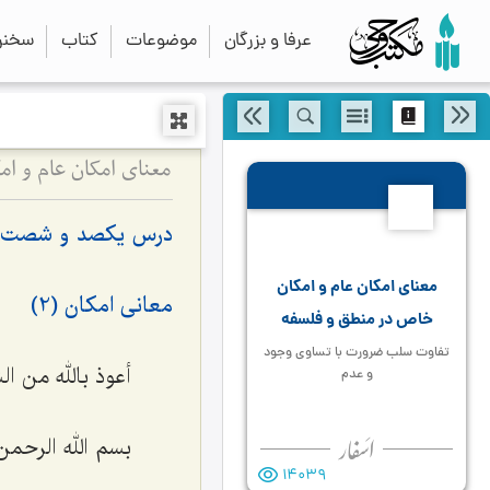
عرفا و بزرگان
موضوعات
کتاب
سخنرا
معنای امکان عام و 
167
درس یکصد و شصت 
معنای امکان عام و امکان
معانی امکان (2)
خاص در منطق و فلسفه
تفاوت سلب ضرورت با تساوی وجود
أعوذ بالله من ا
و عدم
بسم الله الرحمن
14039