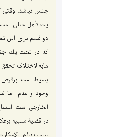
جنس نباشد، وقتى كه
یك تأمل عقلى است، 
دو قسم براى این تص
كه در تحت یك جنس
مابه‌الاختلاف تحقق
بسیط است. برفرض حا
وجود و عدم، اما 
الخارجى
است. امتناع
در قضیۀ سلبیه برعك
لیس بقائمٍ بالإمكان
»