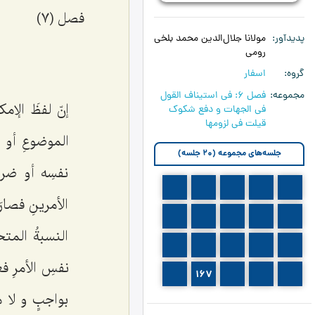
فصل (7)
پدیدآور
مولانا جلال‌الدین محمد بلخی
رومی
گروه
اسفار
مجموعه
فصل 6: في استيناف القول
إنّ لفظَ الإم
في الجهات و دفع شكوك
قيلت في لزومها
الموضوعِ أو س
جلسه‌های مجموعه (20 جلسه)
نفسِه أو ضرور
153
152
151
150
149
الأمرینِ فصار
158
157
156
155
154
النسبةُ المتح
163
162
161
160
159
نفسِ الأمرِ 
168
167
166
165
164
بواجبٍ و لا مم