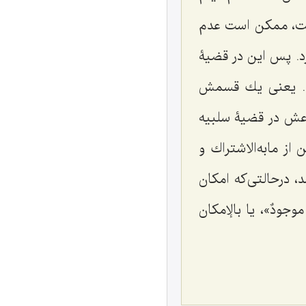
ست، ممكن است عدم
د. پس این در قضیۀ
رد. یعنى یك قسمش
عش در قضیۀ سلبیه
 مابه‌الاشتراك و
، درحالتى‌كه امكان
 موجودٌ»
، یا بالإمكان