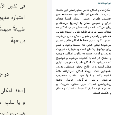
توضیحات
فی نفسِ الأمر
امکان عام و امکان خاص محور اصلی این جلسه
از مباحث فلسفی آیت‌الله سید محمدمحسن
اعتبارِه مفهو
حسینی طهرانی است. ایشان ابتدا معنای
عرفی و عمومی امکان را توضیح می‌دهد و
طبیعةٌ مبهمةٌ
بیان می‌کند که در استعمال مردم، امکان به
معنای سلب ضرورتِ طرف مقابل است؛ معنایی
که هم بر واجب و هم بر ممکن حمل می‌شود.
بل جهةٌ.
سپس تفاوت این معنا با امکان خاص تبیین
می‌شود؛ یعنی جایی که نسبتِ وجود و عدم
برای موضوع یکسان است و هیچ‌یک ضرورت
ندارد. در ادامه، بحث به تفاوت امکان، وجوب
و امتناع در قضایا کشیده می‌شود و توضیح
داده می‌شود که امکان عام یک مفهوم اعتباری
عقلی است و در خارج تحقق مستقلی ندارد.
همچنین علت این‌که امکان نمی‌تواند مادۀ
در ج
قضیه باشد و تنها جهت قضیه محسوب
می‌شود بررسی می‌گردد. حاصل بحث
روشن‌شدن نسبت میان امکان، ضرورت و
امتناع و فهم دقیق تقسیمات قضایا در منطق
[«لفظ امکان 
و حکمت است.
و یا سلبِ ا
ضرورت نابود