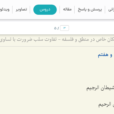
close
search
نی
پرسش و پاسخ
مقاله
دروس
تصاویر
ویدئو
/
5
امکان خاص در منطق و فلسفه - تفاوت سلب ضرورت با تساوی
و هفتم
لشیطان الرجیم
 الرحیم