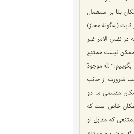
ان بنا بر استعمال
بت (به‌گونۀ مجاز)
 در نفس الامر غیر
كه ممكن نیست ممتنع
وییم: ”الله موجودٌ
لب ضرورت از جانب
مكان مقسمىِ ما دو
امكان خاص است كه
متنعى كه مقابل او
ن كه واجب و ممتنع