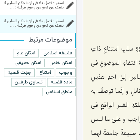
اسفار - فصل 10: فی انّ الحکم السلبی لا 
ینفک عن نحو من وجودٍ طرفیه : ...
اسفار - فصل 10: فی انّ الحکم السلبی لا 
ینفک عن نحو من وجودٍ طرفیه : ...
موضوعات مرتبط
ةِ سلبِ امتناعِ ذاتِ
فلسفه اسلامی
امکان عام
 انتفاءِ الموضوعِ فی
امکان خاص
امکان حقیقی
وجوب
امتناع
جهت قضیه
اسِ إلىٰ أحدِ هذینِ
ماده قضیه
تساوی طرفین
لِ و إنّما توصَفُ به
منطق اسلامی
ةِ الغیرِ الواقعِ فی
واجبِ و علىٰ ما لیس
اك طبیعةٌ جامعةٌ لهما