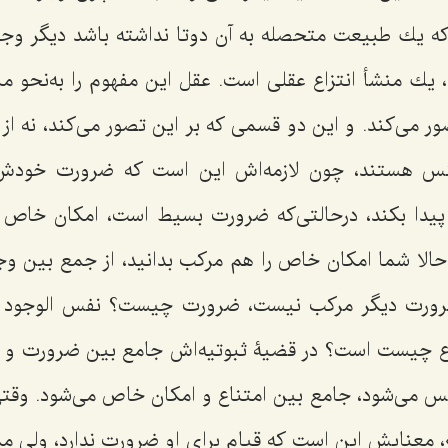
 یك طبیعت متحصله به آن دوتا نداشته باشد دیگر وجود
یك منشأ انتزاع عقلى است. عقل این مفهوم را به‌نحو مبه
ور مى‌كند. و این دو قسمى كه بر این تصور مى‌كند، نه ا
 هستند، چون لازمه‌اش این است كه ضرورت خودش از 
 پیدا بكند، درحالتى‌كه ضرورت بسیط است، امكان خاص
لا شما امكان خاص را هم مركب بدانید، از جمع بین وجو
ضرورت دیگر مركب نیست، ضرورت چیست؟ نفس الوجود
 چیست است؟ در قضیۀ ثبوتیه‌اش جامع بین ضرورت و ام
س مى‌شود، جامع بین امتناع و امكان خاص مى‌شود. وقتى 
، معنایش این است كه قیام براى او ضرورت ندارد، ولى 