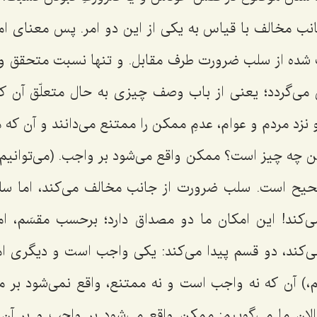
نب مخالف با قیاس به یکی از این دو امر. پس معنای امک
 شده از سلب ضرورت طرف مقابل. و تنها نسبت متحقق و ثا
می‌گردد؛ یعنی از باب وصف چیزی به حال متعلّق آن که
 نزد مردم و عوام، عدمِ ممكن را ممتنع مى‌دانند و آن 
چه چیز است؟ ممكن واقع مى‌شود بر واجب. (مى‌توانیم بگ
صحیح است. سلب ضرورت از جانب مخالف مى‌كند، اما س
ی‌کند! این امکان ما دو مصداق دارد؛ برحسب مقسَم، ا
ى‌كند، دو قسم پیدا مى‌كند: یكى واجب است و دیگرى 
م،) آن كه نه واجب است و نه ممتنع، واقع نمى‌شود بر م
الان ما مى‌گوییم: ممكن واقع مى‌شود بر واجب و بر آ