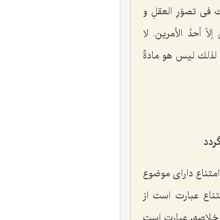
ك فی تصوّرِ العقلِ و
اّ أحدُ الأمرین. لا
و لذلك‌ لیس هو مادةٌ
ردد
امتناع دارای موضوع
تناع عبارت است از
خلاصه، عبارت است