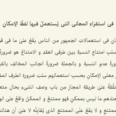
فی استقراءِ المعانی التی یُستعمَلُ فیها لفظُ الإمكانِ‌
كانِ فی استعمالاتِ الجمهورِ مِن الناسِ یقَعُ علىٰ‌ ما فی قوّ
لبِ امتناعِ النسبةِ بینَ طرفَی العقدِ و الامتناعُ هو ضرورةُ
ةُ عدمِ النسبةِ و بالجملةِ ضرورةُ الجانبِ المخالفِ بالقی
َ معنَى الإمكانِ بحسبِ استعمالِهم سلبَ ضرورةِ الطرفِ المقاب
قِّقةُ علىٰ طریقةِ المجازِ مِن بابِ وصفِ الشی‌ءِ بحالِ متعلق
فعندَهم ما لیس بممكنٍ فهو ممتنعٌ و الممكنُ واقعٌ على ال
تنعٍ و لا یقَعُ علَى الممتنعِ الذی یُقابِلُه لا علىٰ‌ أنّ هن