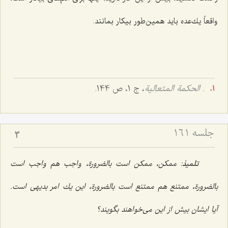
واقعاً یك‌عده باید همین‌طور بیكار بمانند.
.
الحکمة المتعالیة
، ج 1، ص 144.
جلسه ۱۶۱
3
تلمیذ
: ممكن، ممكن است بالضرورة، واجب هم واجب است
بالضرورة، ممتنع هم ممتنع است بالضرورة، این یك امر بدیهى است.
آیا ایشان بیش از این مى‌خواهند بگویند؟