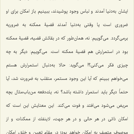
ایشان به‌دنیا آمدند و لباس وجود پوشیدند، ببینیم باز امكان براى او
ضرورى است یا وقتى به‌دنیا آمدند قضیۀ ممكنه به ضروریه
برمى‌گردد. مى‌گوییم: نه، همان‌طور كه در بقائش قضیه، قضیۀ ممكنه
بود در استمرارش هم قضیۀ ممكنه است. می‌گوییم: دیگر به چه
چیزی فکر می‌کنی؟! می‌گوید: حالا به‌دنبال استمرارش هستم
می‌خواهم ببینم که آیا این وجود مستمر، منقلب به ضرورت شد، آیا
حتماً دیگر باید استمرار داشته باشد؟ نه، یك‌دفعه من‌باب‌مثال بچه
مریض مى‌شود مى‌افتد و فوت مى‌كند. این معنایش این است که
امكان ذاتى در هر حالى و در هر جهت، لاینفك از ممكنات و از
موصوف متصف به امكان خواهد بود؛ در مقام تعین و خلق، امكان