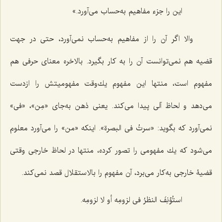
این را جزء مفاهیم به‌حساب مى‌آورد.»
والا اگر آن را از مفاهیم به‌حساب نمى‌آورد، حتى در جهت
قضیه هم نمى‌توانست آن را به كار بگیرد. بالاخره معناى حرفى هم
مفهوم است، منتها این مفهوم یك‌وقت مفهومیتش را ازدست
می‌دهد و لحاظ آلى پیدا مى‌كند. یعنی ذهن به‌جاى «مِن»، «فى»
نمى‌آورد که بگوید: «
سرتُ فی البصرة
». اینكه «من» را مى‌آورد معلوم
مى‌شود كه یك مفهومى را تصور كرده، منتها در لحاظ خارجى وقتی
قضیۀ خارجى به‌كار مى‌برد، آن مفهوم را بالاستقلال قصد نمى‌كند.
استُؤنِفَ النظرُ فی لزومِه أو لا لزومِه.