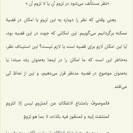
«نظر مستأنف مى‌شود در لزوم آن یا لا لزوم آن.»
یعنى وقتى كه نظر را دوباره به این لزوم یا امكان در قضیۀ
ممكنه برگردانیم مى‌گوییم: این امكانى كه جهت در این قضیه بود،
آیا این امكان لازم براى قضیه است یا لازم نیست؟ این استیناف نظر،
به‌خاطر این است كه ما امكان را در اینجا به‌عنوان یك مبتدا یا
به‌عنوان موضوع در قضیه مدنظر قرار می‌دهیم، و این از لحاظ آلى
مى‌افتد.
فالموصوفُ بامتناعِ الانفكاكِ عن الملزومِ لیس إلا اللزومَ
الملتفتَ إلیه و المنظورَ فیه بالذات لا بما هو لزومٌ.