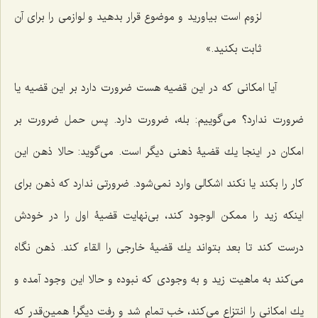
لزوم است بیاورید و موضوع قرار بدهید و لوازمى را برای آن
ثابت بكنید.»
آیا امكانى كه در این قضیه هست ضرورت دارد بر این قضیه یا
ضرورت ندارد؟ مى‌گوییم: بله، ضرورت دارد. پس حمل ضرورت بر
امكان در اینجا یك قضیۀ ذهنى دیگر است. مى‌گوید: حالا ذهن این
كار را بكند یا نكند اشكالى وارد نمى‌شود. ضرورتى ندارد كه ذهن براى
اینكه زید را ممكن الوجود كند، بى‌نهایت قضیۀ اول را در خودش
درست کند تا بعد بتواند یك قضیۀ خارجى را القاء كند. ذهن نگاه
مى‌كند به ماهیت زید و به وجودى كه نبوده و حالا این وجود آمده و
یك امكانى را انتزاع مى‌كند، خب تمام شد و رفت دیگر! همین‌قدر كه