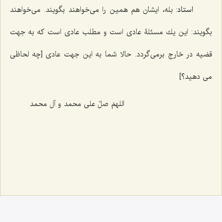
استاد
: بله، ایشان هم همین را مى‌خواهند بگویند. مى‌خواهند
بگویند: این یك مسئلۀ عادى است و مطلب عادى است كه به جهت
قضیه در خارج برمى‌گردد. حالا شما به این جهت عادى [چه لحاظی
می دهید؟]
اللهمَ صلّ علی محمد و آل محمد