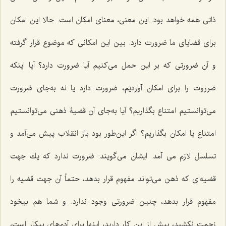
ذاتى همه خواهد بود. این معنی، معناى امكان است. حالا این امكان
برای قضایاى ما ضرورت دارد. بین این امكانى كه موضوع قرار گرفته
و آن ضرورتى كه بر این حمل مى‌كنیم آیا ضرورت دارد؟ آیا اینكه
ضرروت را براى امكان آوردیم، ضرورت دارد یا نه به‌جاى ضرورت
مى‌توانستیم امتناع بگذاریم؟ آیا به‌جاى آن قضیۀ ذهنى مى‌توانستیم
امتناع یا امكان بگذاریم؟ اگر این‌طور بود باز انقلاب پیش مى‌آمد و
تسلسل لازم مى آمد. ایشان مى‌گویند: ضرورت ندارد كه یك جهت
قضیه‌اى كه ذهن مى‌تواند مفهوم قرار بدهد، حتماً آن جهت قضیه را
مفهوم قرار بدهد، چنین ضرورتى وجود ندارد. و شما هم بیخود
زحمت نكشید، بیش از این كار دارید، اینها براى آدم‌هاى بیكار است،