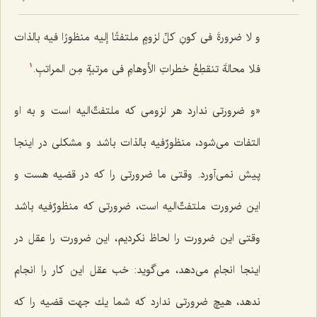
2
و لا ضرورةَ فی كونِ كلِّ لزومٍ ملتفتًا إلیه منظورًا فیه بالذات
فلا محالةَ تنقطِعُ خطراتِ الأوهامِ فی مرتبةٍ مِن المراتبِ.‌
1
«و ضرورتى ندارد هر لزومى كه ملتفتٌ‌الیه است و به او
التفات مى‌شود، منظورٌ‌فیه بالذات باشد و مشكلى در اینجا
پیش نمى‌آورد. وقتى ما ضرورتى را كه در قضیه هست و
این ضرورت ملتفتٌ‌الیه است، ضرورتی که منظورٌفیه باشد
وقتی این ضرورت را لحاظ نكردیم، این ضرورت را عقل در
اینجا انجام می‌دهد، مى‌گوید: خب عقل این كار را انجام
ندهد، هیچ ضرورتى ندارد كه شما یك جهت قضیه را كه