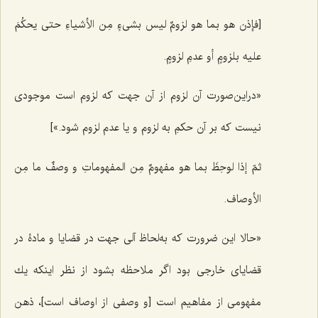
[فإذن هو بما هو لزومٌ لیس بشی‌ءٍ مِن الأشیاءِ حتى یحكُمَ
علیه بلزومٍ أو عدمِ لزومٍ.
«دراین‌صورت آن لزوم از آن جهت که لزوم است موجودی
نیست که بر آن حکمِ به لزوم و یا عدم لزوم شود.»]
ثمّ إذا لوحِظَ بما هو مفهومٌ مِن المفهوماتِ
و وصفٌ ما مِن
الأوصاف.
«حالا این ضرورت كه به‌لحاظ آلى جهت در قضایا و مادۀ در
قضایاى خارجى بود اگر ملاحظه بشود از نظر اینکه یك
مفهومى از مفاهیم است [و وصفی از اوصاف است]، ذهن