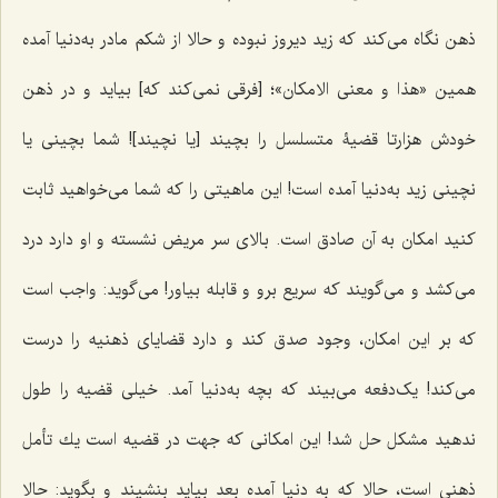
ذهن نگاه مى‌كند كه زید دیروز نبوده و حالا از شكم مادر به‌دنیا آمده
همین «
هذا و معنی الامكان
»؛ [فرقی نمی‌کند که] بیاید و در ذهن
خودش هزارتا قضیۀ متسلسل را بچیند [یا نچیند]! شما بچینى یا
نچینى زید به‌دنیا آمده است! این ماهیتى را كه شما مى‌خواهید ثابت
كنید امكان به آن صادق است. بالاى سر مریض نشسته و او دارد درد
می‌کشد و می‌گویند که سریع برو و قابله بیاور! مى‌گوید: واجب است
كه بر این امكان، وجود صدق كند و دارد قضایاى ذهنیه را درست
مى‌كند! یک‌دفعه مى‌بیند که بچه به‌دنیا آمد. خیلى قضیه را طول‌
ندهید مشكل حل شد! این امكانى كه جهت در قضیه است یك تأمل
ذهنى است، حالا که به دنیا آمده بعد بیاید بنشیند و بگوید: حالا