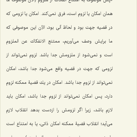
«پس موصوف به امتناع انفكاك از ملزوم (الان موصوف ما
همان امكان یا لزوم است، فرق نمى‌كند. امكان یا لزومى كه
در قضیه جهت بود و لحاظ آلى بود، الآن این موصوفی كه
ما برایش وصف مى‌آوریم،
ممتنع الانفكاك عن الملزوم
است و نمى‌شود از ملزومش جدا باشد. لزوم نمى‌تواند از
لزومى كه جهت در قضیه واقع مى‌شود جدا باشد، امكان
نمى‌تواند از لزوم جدا باشد. امكان در یك قضیۀ ممكنه لزوم
دارد، پس امكان نمى‌تواند از لزوم جدا باشد، امكان باید
لازم‌ باشد، زیرا اگر لزومش را ازدست بدهد انقلاب لازم
مى‌آید؛ انقلاب قضیۀ ممكنه امكان ذاتى، یا به امتناع است