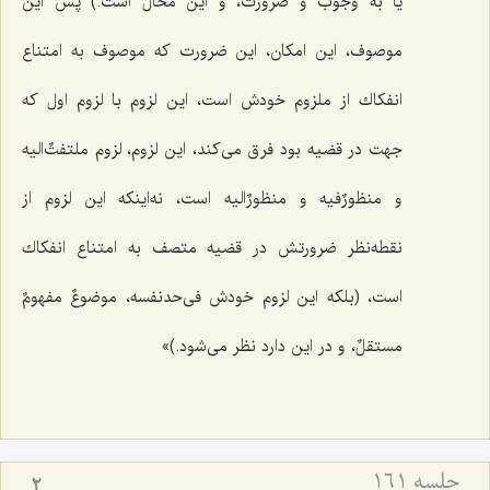
یا به وجوب و ضرورت، و این محال است.) پس این
موصوف، این امكان، این ضرورت كه موصوف به امتناع
انفكاك از ملزوم خودش است، این لزوم با لزوم اول كه
جهت در قضیه بود فرق مى‌كند، این لزوم، لزوم ملتفتٌ‌الیه
و منظورٌ‌فیه و منظورٌ‌الیه است، نه‌اینكه این لزوم از
نقطه‌نظر ضرورتش در قضیه متصف به امتناع انفكاك
است، (بلکه این لزوم خودش فى‌حدنفسه، موضوعٌ مفهومٌ
مستقلٌ، و در این دارد نظر می‌شود.)»
جلسه ۱۶۱