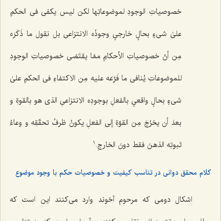
خصوصیاتِ الوجودِ لموضوعاتِها لكن لیس یكفی فی الحكمِ
علىٰ شی‌ءٍ بحالٍ خارجیٍ وجودُه الانتزاعی‌ بل نقول ما ذَكَرَه
مِن أنّ خصوصیاتِ الأحكامِ ممّا یقتَضی خصوصیاتِ الوجودِ
للموضوعاتِ یُنافی ما فَرَّعَه علیه مِن الاكتفاءِ فی الحكمِ علىٰ
شی‌ءٍ بحالٍ واقعیٍ بالفعلِ بوجودِه الانتزاعیِ الذی هو بالقوةِ و
بعدَ أن یخرُجَ مِن القوّةِ إلى الفعلِ یكونُ ظرفُ تحقّقِه و وعاءُ
1
ثبوتِه الذهنَ فقط دونَ الخارجِ.
کلام محقق دوانی در تناسب کیفیت و خصوصیات حکم با وجود موضوع
اشكال دومى كه مرحوم آخوند وارد مى‌كنند این است كه