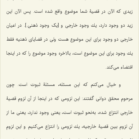
زیدى كه الآن در قضیۀ شما موضوع واقع شده است. پس الآن این
زید دو وجود دارد، یك وجود خارجى و [یک وجود ذهنی.]. در اعیان
خارجى دو وجود براى این موضوع هست ولى در قضایاى ذهنیه فقط
یك وجود براى این موضوع است، بالاخره وجود موضوع را كه در اینجا
اقتضاء مى‌كند.
و خیال مى‌كنم كه این مسئله، مسئلۀ ثبوت است. چون
مرحوم محقق دوانى گفتند: این لزومى كه در اینجا از آن لزوم قضیۀ
خارجى انتزاع شده، به‌نحو ثبوت است، یعنى وجود ندارد، یعنى ما از
آن لزوم بین قضیۀ خارجیه، یك لزومى را انتزاع مى‌كنیم و این لزوم