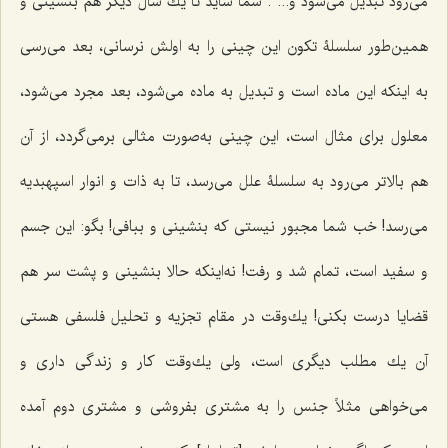
مى‌رود تبدیل مى‌شود و... . شما شاید تا یك سال دیگر هم بنشینى و
همین‌طور سلسلۀ تكون این‌ چینى را به اولش نرسانى، بعد مى‌رسى
به اینكه این ماده است و تبدیل به ماده می‌شود، بعد مجرد می‌شود،
معلول براى مثال است، این چینى به‌صورت مثالی برمى‌گردد، از آن
هم بالاتر مى‌رود به سلسلۀ علل می‌رسد، تا به ذات و انوار اسپهبدیه
می‌رسد! خب شما مجبور نیستى که بنشینى و ببافى! بگو: این جسم
و سفید است، تمام شد و رفت! نه‌اینکه حالا بنشینى و پشت‌ سر هم
قضایا درست بكنى! یك‌وقت در مقام تجزیه و تحلیل فلسفى هستى
آن یك مطلب دیگرى است، ولى یك‌وقت كار و زندگى دارى و
مى‌خواهى مثلاً جنس را به مشترى بفروشى و مشتری دوم آمده