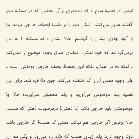
ایشان در قضیۀ سوم دارند یك‌قدرى از آن مطلبى كه در مسئلۀ دوم
گفتند عدول مى‌كنند. اشكال دوم را بر قضیۀ اوصاف خارجى بردند، ما
از آنجا جلوى ایشان را گرفتیم. حالا ایشان دارند مسئله را به این
برمى‌گردانند كه خود امكان، اقتضای صدق وجود موضوع را نمى‌كند
ـ البته نه در اعیان، بلكه این به‌لحاظ وصف خارجى بودنش است ـ
ولى وجود ذهنى آن را که اقتضاء مى‌كند. چون بالأخره شما براى این
قضیه یك موضوعى مى‌آورید و یك محمولى مى‌آورید؛ حالا یا
موضوعتان باید خارجى باشد [یا ذهنی،] درهرصورت ذهنى كه هست،
حالا برفرض اگر خارجى هم نباشد ذهنى كه هست! اگر خارجى باشد
دوتا وجود دارد: یك زیدى هست كه دارد راه‌ مى‌رود و یكى هم آن