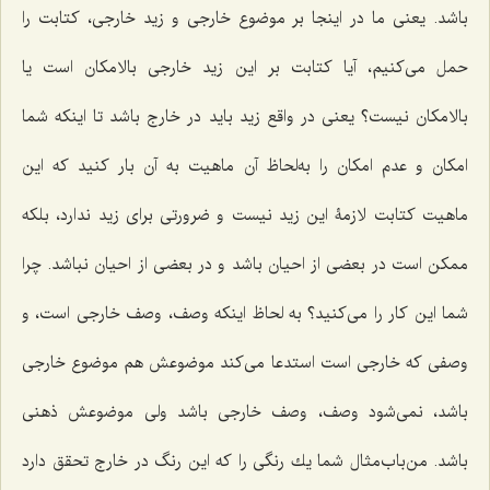
باشد. یعنى ما در اینجا بر موضوع خارجى و زید خارجى، كتابت را
حمل مى‌كنیم، آیا كتابت بر این زید خارجى بالامكان است یا
بالامكان نیست؟ یعنى در واقع زید باید در خارج باشد تا اینكه شما
امكان و عدم امكان را به‌لحاظ آن ماهیت به آن بار كنید كه این
ماهیت كتابت لازمۀ این زید نیست و ضرورتى براى زید ندارد، بلكه
ممكن است در بعضى از احیان باشد و در بعضى از احیان نباشد. چرا
شما این كار را مى‌كنید؟ به لحاظ اینكه وصف، وصف خارجى است، و
وصفى كه خارجى است استدعا مى‌كند موضوعش هم موضوع خارجى
باشد، نمى‌شود وصف، وصف خارجى باشد ولى موضوعش ذهنى
باشد. من‌باب‌مثال شما یك رنگى را كه این رنگ در خارج تحقق دارد