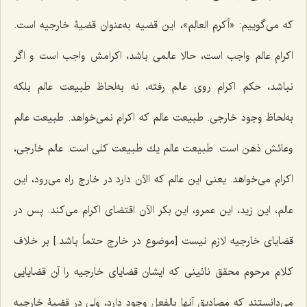
که مى‌گوییم:
«أكرم العالِم»،
این قضیه به‌عنوان قضیۀ خارجیه است.
اكرام عالم واجب است، حالا عالمى باشد، اكرامش واجب است و اگر
نباشد، حكم اكرام روى عالم رفته، نه به‌لحاظ طبیعت عالم بلكه
به‌لحاظ وجود خارجى. طبیعت عالم كه اكرام نمى‌خواهد. طبیعت عالم
وعائش ذهن است. طبیعت عالم یك طبیعت كلى است. عالم خارجى،
اكرام مى‌خواهد. یعنى این عالم كه الآن دارد در خارج راه مى‌رود، این
عالم، این زید، این عمرو، این بكر الآن اقتضای اكرام مى‌كند. پس در
قضایاى خارجیه لازم نیست [موضوع در خارج حتماً باشد.] بر خلاف
كلام مرحوم محقق نائینى كه ایشان قضایاى خارجیه را آن قضایایى
مى‌دانستند كه مصادیق آنها بالفعل وجود دارد، ولى در قضیۀ خارجیه