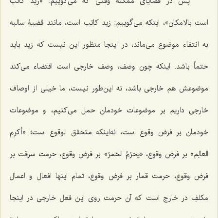
پس در قضایاى ممكنه وقتى كه مى‌گوییم: «زید كاتب
است
بالامكان
»، اینكه مى‌گوییم: زید كاتب است، مانند قضیۀ سالبه
به انتفاء موضوع مى‌ماند، در اینجا منظور این نیست كه زید باید
حتماً باشد. اینكه چون وصف، وصف خارجى است اقتضاء مى‌كند
موضوعش هم خارجى باشد، نه این‌طور نیست، ما خیلى از اوصاف
خارجى داریم بر موضوعات خودمان حمل مى‌كنیم، و موضوعات
خودمان بر فرض وقوع است، نه‌اینكه متحقق الوقوع است؛ «
أكرِم
العالِم
» بر فرض وقوع، «
یحرُمُ الخمرُ
» بر فرض وقوع، حرمت سرقت بر
فرض وقوع، حرمت قمار بر فرض وقوع، تمام اینها افعال و اعمال
مكلفِ در خارج است كه آن حرمت روى این فعل خارجى در اینجا