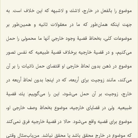
موضوع را بالفعل در خارج، لاشك و لاشبهه كه این خلاف است. به
جهت اینكه همان‌طور كه ما در معقولات ثانیه و همین‌طور بر
موضوعات كلى، به‌لحاظ قضیۀ وجود خارجىِ آنها ما محمولى را حمل
مى‌كنیم، و در قضیۀ خارجیه برخلاف قضیۀ طبیعیه كه نفس تصور
موضوع در ذهن بدون لحاظ خارجى او اقتضای حمل ذاتیات را بر آن
مى‌كند، مانند زوجیت براى أربعه، كه در اینجا بدون لحاظ أربعه در
خارج، زوجیت بر آن حمل مى‌شود، این را مى‌گوییم: یك قضیۀ
طبیعیه. ولى در قضایاى خارجیه، موضوع به‌لحاظ وصف خارجى او،
موضوع براى قضیه واقع مى‌شود. حالا در قضیۀ خارجیه فرق نمى‌كند
که موضوع در خارج محقق باشد یا محقق نباشد. من‌باب‌مثال وقتی