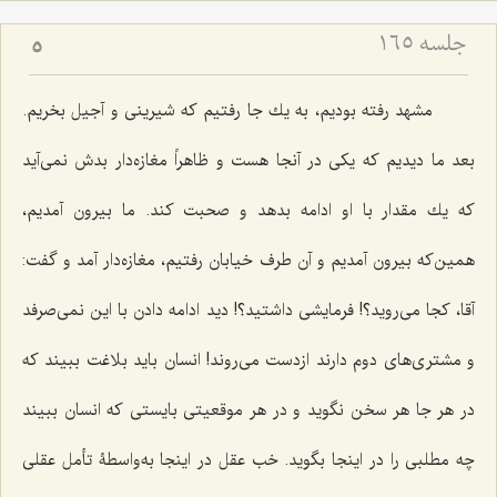
جلسه ۱۶۵
5
مشهد رفته بودیم، به یك جا رفتیم که شیرینى و آجیل بخریم.
بعد ما دیدیم كه یكى در آنجا هست و ظاهراً مغازه‌‌دار بدش نمى‌آید
که یك مقدار با او ادامه بدهد و صحبت کند. ما بیرون آمدیم،
همین‌که بیرون آمدیم و آن طرف خیابان رفتیم، مغازه‌دار آمد و گفت:
آقا، كجا می‌روید؟! فرمایشى داشتید؟! دید ادامه دادن با این نمى‌صرفد
و مشترى‌هاى دوم دارند ازدست مى‌روند! انسان باید بلاغت ببیند که
در هر جا هر سخن نگوید و در هر موقعیتى بایستى كه انسان ببیند
چه مطلبى را در اینجا بگوید. خب عقل در اینجا به‌واسطۀ تأمل عقلى