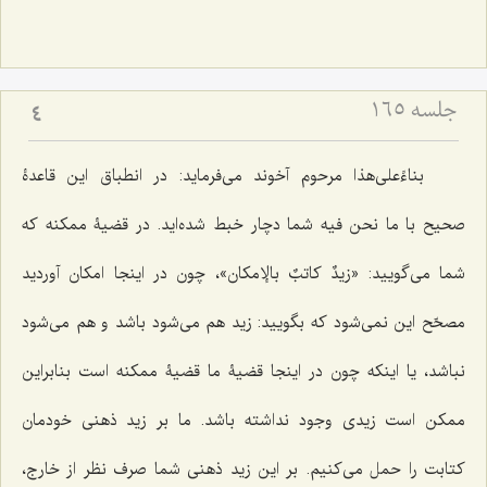
جلسه ۱۶۵
4
بناءً‌علی‌هذا مرحوم آخوند مى‌فرماید: در انطباق این قاعدۀ
صحیح با ما نحن فیه شما دچار خبط شده‌اید. در قضیۀ ممكنه كه
شما مى‌گویید: «
زیدٌ كاتبٌ بالإمكان
»، چون در اینجا امكان آوردید
مصحّح این نمى‌شود كه بگویید: زید هم مى‌شود باشد و هم مى‌شود
نباشد، یا اینكه چون در اینجا قضیۀ ما قضیۀ ممكنه است بنابراین
ممكن است زیدى وجود نداشته باشد. ما بر زید ذهنى خودمان
كتابت را حمل مى‌كنیم. بر این زید ذهنى شما صرف نظر از خارج،