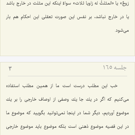
زوجٌ
» یا «
المثلثُ له زاویا ثلاث
» سواءٌ اینكه این مثلث در خارج باشد
یا در خارج نباشد، بر نفس این صورت تعقلى این احكام هم بار
مى‌شود.
جلسه ۱۶۵
3
خب این مطلب درست است ما از همین مطلب استفاده
مى‌كنیم كه اگر در یك جا یك وصفى از اوصاف خارجى را بر یك
موضوع آوردیم، دیگر شما در اینجا نمى‌توانید بگویید كه موضوع ما
در این قضیه موضوع ذهنى است بلكه موضوع باید موضوع خارجى