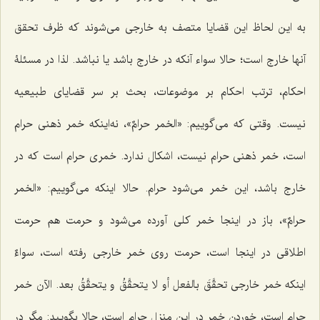
به این لحاظ این قضایا متصف به خارجى مى‌شوند كه ظرف تحقق
آنها خارج است؛ حالا سواء آنكه در خارج باشد یا نباشد. لذا در مسئلۀ
احكام، ترتب احكام بر موضوعات، بحث بر سر قضایاى طبیعیه
نیست. وقتى كه مى‌گوییم: «
الخمر حرامٌ
»، نه‌اینكه خمر ذهنى حرام
است، خمر ذهنى‌ حرام نیست، اشكال ندارد. خمرى حرام است كه در
خارج باشد، این خمر مى‌شود حرام. حالا اینكه مى‌گوییم:
«الخمر
حرامٌ
»، باز در اینجا خمر كلى آورده مى‌شود و حرمت هم حرمت
اطلاقى در اینجا است، حرمت روى خمر خارجى رفته است، سواءٌ
اینكه خمر خارجى تحقَّقَ بالفعل أو لا یتحقَّقُ و یتحقَّقُ بعد. الآن خمر
حرام است، خوردن خمر در این منزل حرام است، حالا بگویید: مگر در