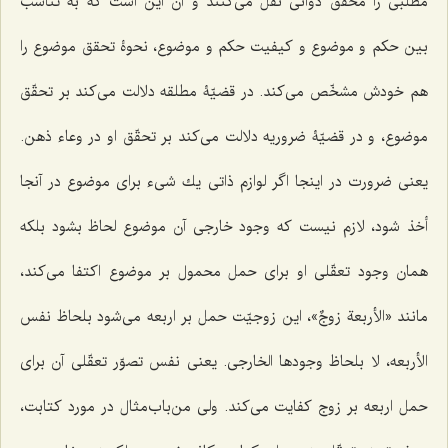
مطلبى را محقق دوانى نقل مى‌كنند و آن این است كه به تناسب
بین حكم و موضوع و کیفیت حکم و موضوع، نحوۀ تحقق موضوع را
هم خودش مشخّص مى‌كند. در قضیّۀ مطلقه دلالت مى‌كند بر تحقّق
موضوع، و در قضیّۀ ضروریه دلالت مى‌كند بر تحقّق او در وعاء ذهن.
یعنى ضرورت در اینجا اگر لوازم ذاتى یك شیء براى موضوع در آنجا
أخذ شود، لازم نیست كه وجود خارجى آن موضوع لحاظ بشود بلكه
همان وجود تعقّلى او براى حمل محمول بر موضوع اكتفا مى‌كند،
مانند «
الأربعة زوجٌ
»، این زوجیّت حمل بر اربعه مى‌شود
بلحاظ نفس
الأربعه، لا بلحاظ وجودها الخارجی
. یعنى نفس تصوّر تعقّلى آن براى
حمل اربعه بر زوج كفایت مى‌كند. ولى من‌باب‌مثال در مورد كتابت،