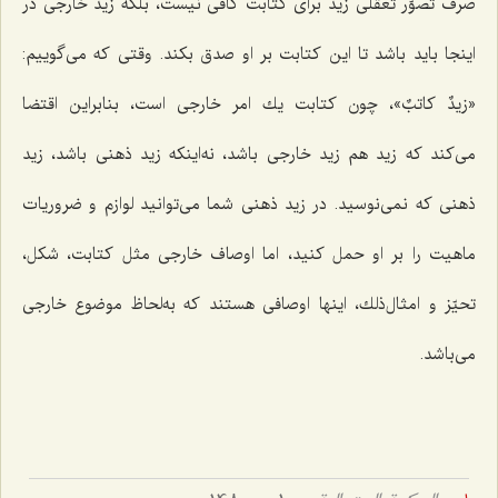
صرف تصوّر تعقّلى زید براى كتابت كافى نیست، بلكه زید خارجى در
اینجا باید باشد تا این كتابت بر او صدق بكند. وقتى كه مى‌گوییم:
«
زیدٌ كاتبٌ
»، چون كتابت یك امر خارجى است، بنابراین اقتضا
مى‌كند که زید هم زید خارجى باشد، نه‌اینكه زید ذهنی باشد، زید
ذهنى كه نمى‌نوسید. در زید ذهنی شما می‌توانید لوازم و ضروریات
ماهیت را بر او حمل كنید، اما اوصاف خارجی مثل كتابت، شكل،
تحیّز و امثال‌ذلك، اینها اوصافى هستند که به‌لحاظ موضوع خارجى
مى‌باشد.