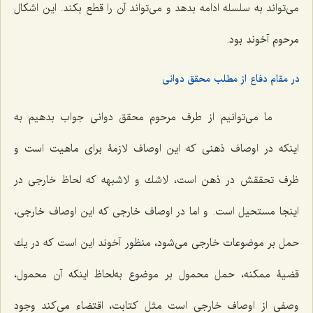
مى‌تواند به سلسله ادامه بدهد و مى‌تواند آن را قطع بكند. این اشكال
مرحوم آخوند بود.
در مقام دفاع از مطلب محقق دوانی
ما مى‌توانیم از طرف مرحوم محقق دوانى جواب بدهیم به
اینكه در اوصاف ذهنى كه این اوصاف لازمۀ براى ماهیت‌ است و
ظرف تحققش در ذهن است، لاشك و لاشبهه كه لحاظ خارجى در
اینجا مستحیل است. و اما در اوصاف خارجى كه این اوصاف خارجى،
حمل بر موضوعات خارجى مى‌شود، منظور آخوند این است كه در یك
قضیۀ ممكنه، حمل محمول بر موضوع به‌لحاظ اینكه آن محمول،
وصفى از اوصاف خارجى است مثل كتابت، اقتضاء مى‌كند وجود