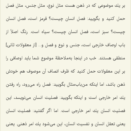
بر یك موضوعى كه در ذهن هست مثل نوع، مثل جنس، مثل فصل
حمل كنید و بگویید: فصل انسان چیست؟ قرمز است، فصل انسان
چیست؟ سبز است، فصل انسان چیست؟ سیاه است. رنگ اصلاً از
باب اوصاف خارجى است، جنس و نوع و فصل و... [از معقولات ثانی]
منطقى هستند. خب در اینجا به‌ملاحظۀ موضوع شما باید اوصافى را
بر این معقولات حمل كنید که ظرف اتصاف آن موصوف هم خودش
ذهن باشد، اما اینکه من‌باب‌مثال بگویید: فصل راه مى‌رود، راه رفتن
یك امر خارجى است و اینکه بگویید: فصلیت انسان مى‌نویسد، این
فصلیت انسان یك امر خارجى است. اما اگر گفتید: فصلیت انسان
یعنى تعقل انسان و نفسیت انسان، این‌ مى‌شود یك امر ذهنى. یعنى