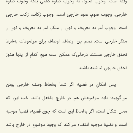
رفته است. وجوب صلوة، نه وجوب صلوة ذهنى بلکه وجوب صلوة
خارجى. وجوب صوم، صوم خارجى است. وجوب زكات، زكات خارجى
است. وجوب أمر به معروف و نهى از منكر، امر به معروف و نهى از
منكر خارجى است. تمام این اوصاف، اوصاف براى موضوعات به‌شرط
تحقق خارجى هستند درحالى‌كه ممكن است هیچ کدام از اینها هنوز
تحقق خارجى نداشته باشند.
پس امكانِ در قضیه اگر شما به‌لحاظ وصف خارجى بودن
مى‌گویید: باید موضوعش هم در خارج بالفعل باشد، خب این كه
محل اشكال است، اگر به‌لحاظ این است كه چون قضیه، قضیۀ موجبه
است و قضیۀ موجبه اقتضاء مى‌كند كه وجود موضوع در خارج باشد