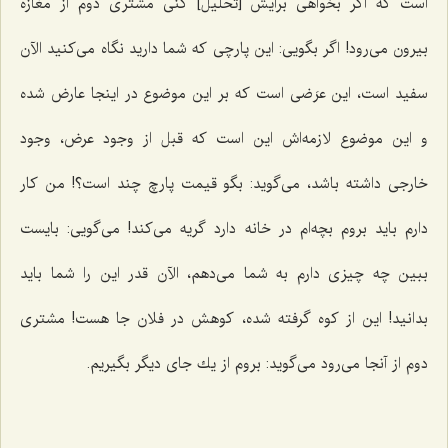
است که اگر بخواهى برایش [تحلیل] كنى مشترى دوم از مغازه
بیرون می‌رود! اگر بگویی: این پارچى كه شما دارید نگاه مى‌كنید الآن
سفید است، این عرَضى است كه بر این موضوع در اینجا عارض شده
و این موضوع لازمه‌اش این است كه قبل از وجود عرض، وجود
خارجى داشته باشد، مى‌گوید: بگو قیمت پارچ چند است؟! من كار
دارم باید بروم بچه‌ام در خانه دارد گریه مى‌كند! مى‌گویی: بایست
ببین چه چیزی دارم به شما مى‌دهم، الآن قدر این را شما باید
بدانید! این از كوه گرفته شده، كوهش در فلان جا هست! مشترى
دوم از آنجا مى‌رود مى‌گوید: بروم از یك جای دیگر بگیریم.