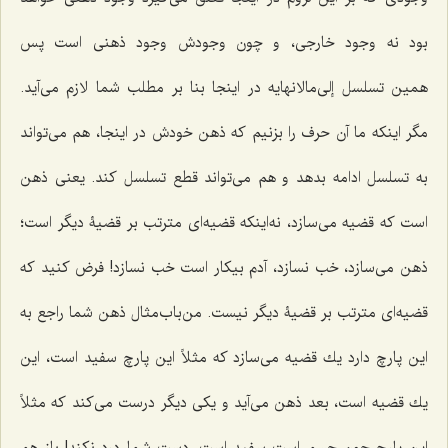
بود نه وجود خارجى، و چون وجودش وجود ذهنى است پس
همین
تسلسل إلى‌مالانهایه
در اینجا بنا بر مطلب شما لازم مى‌آید.
مگر اینكه ما آن حرف را بزنیم كه ذهن خودش در اینجا، هم مى‌تواند
به تسلسل ادامه بدهد و هم مى‌تواند قطع تسلسل كند. یعنى ذهن
است كه قضیه مى‌سازد، نه‌اینكه قضیه‌اى مترتب بر قضیۀ دیگر است؛
ذهن مى‌سازد، خب نسازد، آدم بیكار است خب نسازد! فرض كنید كه
قضیه‌اى مترتب بر قضیۀ دیگر نیست. من‌باب‌مثال ذهن شما راجع به
این پارچ دارد یك قضیه‌ مى‌سازد که مثلاً این پارچ سفید است، این
یك قضیه است، بعد ذهن مى‌آید و یكى دیگر درست مى‌كند که مثلاً