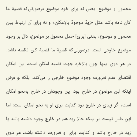
محمول و موضوع. یعنی نه براى خود موضوع درصورتى‌كه قضیۀ ما
كان تامه باشد مثل «
زیدٌ موجودٌ بالإمكان
» و نه براى آن ارتباط بین
محمول و موضوع، یعنى [برای] حمل محمول بر موضوع، دالّ بر وجود
موضوع خارجى است، در‌صورتى‌كه قضیۀ ما قضیۀ كان ناقصه باشد.
در هر دوى اینها چون بالاخره جهت قضیه امكان است، این امكان
اقتضای عدم ضرورت وجود موضوع خارجى را مى‌كند. بلكه لو فرض
اینكه این موضوع در خارج بود، این وجودش در خارج به‌نحو امكان
است، اگر زیدى در خارج بود كتابت براى او به نحو امكان است؛ اما
این دلیل نیست بر اینكه حالا زید هم در خارج وجود داشته باشد یا
زید در خارج باشد و كتابت براى او ضرورت داشته باشد، هر دوى