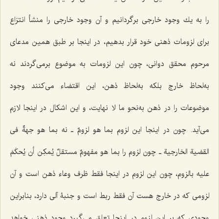
را به یك وجود خارجى برگردانیم و آن وجود خارجى را منشأ انتزاع
براى لزومات ذهنى خود قرار بدهیم، در اینجا بر طبق همین مدعاى‌
مرحوم محقق دوانى، چون این لزومات به موضوع برمى‌گردند نه
به‌لحاظ خارج بلكه به‌لحاظ ذهن، این اقتضاء مى‌كنند وجود
موضوعات را در ذهن به‌نحو ما لا نهایت، و این اشكال در اینجا لازم
مى‌آید. چون در اینجا این لزوم بما هو لزومٌ ـ نه
بما هو جهةٌ فى
القضیة الخارجیة
ـ چون لزوم را
بما هو مفهومٌ مستقلٌ یُمكِن أن یُحكَمَ
علیه بالزوم
، چون این لزوم در اینجا فقط ظرف وعاء ذهن است و آن
لزومى كه در خارج هست آن فقط ربط است و جنبۀ آلى دارد، بنابراین
وجودى كه بر این لزوم در اینجا تعلق مى‌گیرد وجود ذهنى خواهد