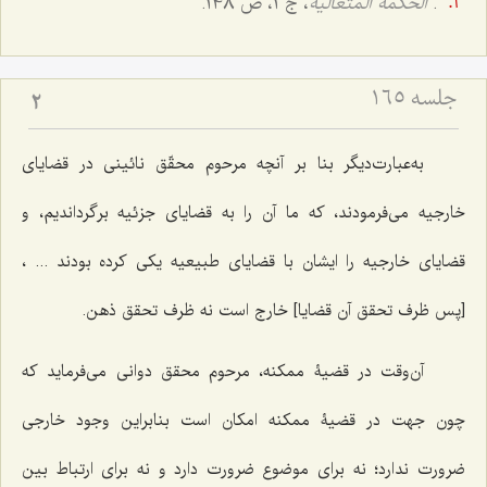
.
الحكمة المتعالیة
، ج ‌1، ص 148.
جلسه ۱۶۵
2
به‌عبارت‌دیگر بنا بر آنچه مرحوم محقّق نائینى در قضایاى
خارجیه مى‌فرمودند، كه ما آن را به قضایاى جزئیه برگرداندیم، و
قضایاى خارجیه را ایشان با قضایاى طبیعیه یكى كرده بودند ... ،
[پس ظرف تحقق آن قضایا] خارج است نه ظرف تحقق‌ ذهن.
آن‌وقت در قضیۀ ممكنه‌، مرحوم محقق دوانى مى‌فرماید كه
چون جهت در قضیۀ ممكنه امكان است بنابراین وجود خارجى
ضرورت ندارد؛ نه براى موضوع ضرورت دارد و نه براى ارتباط بین