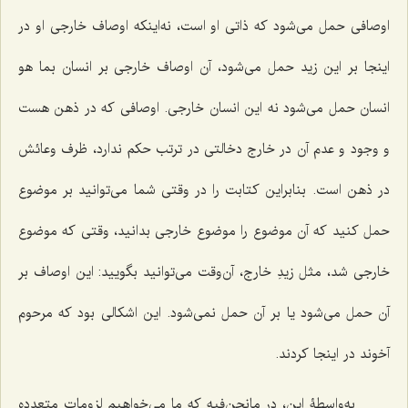
اوصافى حمل مى‌شود كه ذاتى او است، نه‌اینكه اوصاف خارجى او در
اینجا بر این زید حمل مى‌شود، آن اوصاف خارجى بر انسان بما هو
انسان حمل مى‌شود نه این انسان خارجى. اوصافى كه در ذهن هست
و وجود و عدم آن در خارج دخالتى در ترتب حكم ندارد، ظرف وعائش
در ذهن است. بنابراین كتابت را در وقتى شما مى‌توانید بر موضوع
حمل كنید كه آن موضوع را موضوع خارجى بدانید، وقتى که موضوع
خارجى شد، مثل زیدِ خارج، آن‌وقت مى‌توانید بگویید: این اوصاف بر
آن حمل مى‌شود یا بر آن حمل نمى‌شود. این اشكالى بود كه مرحوم
آخوند در اینجا كردند.
به‌واسطۀ این، در مانحن‌فیه كه ما می‌خواهیم لزومات متعدده