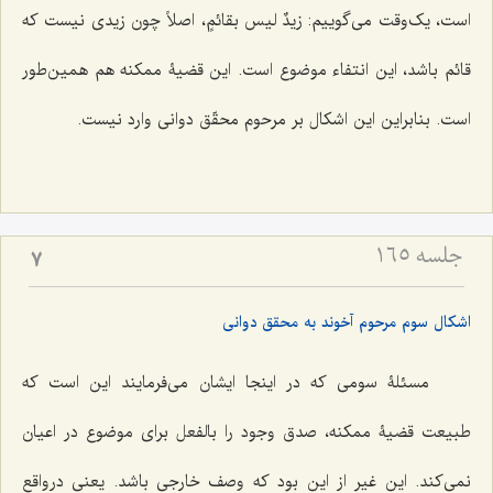
است، یک‌وقت مى‌گوییم:
زیدٌ لیس بقائمٍ
، اصلاً چون زیدى نیست كه
قائم باشد، این انتفاء موضوع است. این قضیۀ ممكنه هم همین‌طور
است. بنابراین این اشكال بر مرحوم محقّق دوانى وارد نیست.
جلسه ۱۶۵
7
اشکال سوم مرحوم آخوند به محقق دوانی
مسئلۀ سومی كه در اینجا ایشان مى‌فرمایند این است كه
طبیعت قضیۀ ممكنه، صدق وجود را بالفعل براى موضوع در اعیان
نمى‌كند. این غیر از این بود كه وصف خارجى باشد. یعنى درواقع