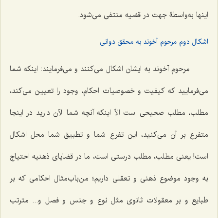
اینها به‌واسطۀ جهت در قضیه منتفى مى‌شود.
اشكال دوم مرحوم آخوند به محقق دوانی
مرحوم آخوند به ایشان اشكال مى‌كنند و مى‌فرمایند: اینكه شما
مى‌فرمایید که كیفیت و خصوصیات احكام، وجود را تعیین مى‌كند،
مطلب، مطلب صحیحى است الاّ اینكه آنچه شما الآن دارید در اینجا
متفرع بر آن مى‌كنید، این تفرع شما و تطبیق شما محل اشكال
است! یعنى مطلب، مطلب درستى است، ما در قضایاى ذهنیه احتیاج
به وجود موضوع ذهنى و تعقلى داریم؛ من‌باب‌مثال احكامى كه بر
طبایع و بر معقولات ثانوی مثل نوع و جنس و فصل و... مترتب