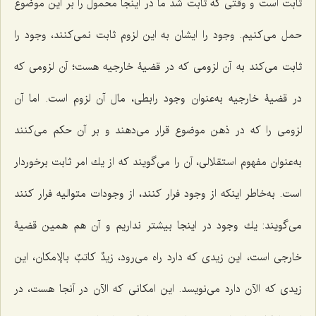
ثابت است و وقتى كه ثابت شد ما در اینجا محمول را بر این موضوع
حمل مى‌كنیم. وجود را ایشان به این لزوم ثابت نمى‌كنند، وجود را
ثابت مى‌كند به آن لزومى كه در قضیۀ خارجیه هست؛ آن لزومى كه
در قضیۀ خارجیه به‌عنوان وجود رابطی، مال آن لزوم است. اما آن
لزومى را كه در ذهن موضوع قرار مى‌دهند و بر آن حكم مى‌كنند
به‌عنوان مفهوم استقلالى، آن را مى‌گویند كه از یك امر ثابت برخوردار
است. به‌خاطر اینكه از وجود فرار كنند، از وجودات متوالیه فرار كنند
مى‌گویند: یك وجود در اینجا بیشتر نداریم و آن هم همین قضیۀ
خارجى است، این زیدى كه دارد راه مى‌رود،
زیدٌ كاتبٌ بالإمكان
، این
زیدى كه الآن دارد مى‌نویسد. این امكانى كه الآن در آنجا هست، در