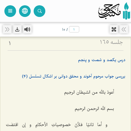
language
view_headline
close
search
10
/
جلسه ۱۶۵
1
درس یکصد و شصت و پنجم
بررسی جواب مرحوم آخوند و محقق دوانی بر اشکال تسلسل (4)
أعوذ بالله من الشیطان الرجیم
بسم الله الرحمن الرحیم
و أما ثانیًا فلأنّ خصوصیاتِ الأحكامِ و إن اقتضَت