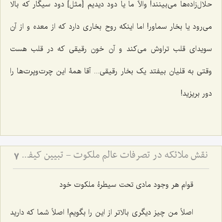
حلال‌زاده‌ها می‌بینند! والاّ ما یا دود دیدیم [مثل] دود سیگار که بالا
می‌رود یا بخار سماور! اما اینکه روح بخاری دارد که از معده و از آن
سویدای قلب تراوش می‌کند و آن خون رقیقی که در قلب هست
وقتی به قلیان بیفتد یک بخار رقیقی... آقا همۀ این چرت‌و‌پرت‌ها را
دور بریزید!
نقش ملائکه در تصرفات عالم ملکوت - تبیین کیفیت تأثیرگذاری فرشتگان بر حوادث عالم ماده
7
قوام هر وجود مادی تحت سیطرۀ ملکوت خود
اصلاً من چیز دیگری بالاتر از این را بگویم! اصلاً شما که دارید