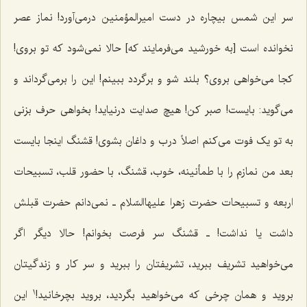
سر این شمس بیچاره در دست امیرالمؤمنین درمی‌آورد! نماز عصر
نخوانده است [به خورشید می‌فرمایند که] حالا نمی‌شود که تو بروی!
کجا می‌خواهی بروی؟ بلند شو و برگردد ببینم! این را برمی‌گرداند و
می‌گوید: بایست! صبر کن! هیچ صدایت درنیاید! بخواهی حرف بزنی
به تو یک فوت می‌کنم اصلاً درب و داغان بشوی! قشنگ اینجا بایست
بعد من نمازم را با طمأنینه، خوب، قشنگ، با حضور قلب، تسبیحات
اربعه و تسبیحات حضرت زهرا علیهاالسّلام ـ نمی‌دانم حضرت قبلش
داشت یا نداشت! ـ قشنگ سر فرصت بخوانم! حالا دیگر اگر
می‌خواهید تشریف ببرید، تشریفتان را ببرید و سر کار و زندگیتان
1
بروید و همان چرخی که می‌خواهید بگردید، بروید بچرخانید!
این