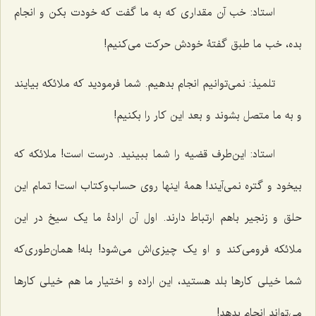
استاد: خب آن مقداری که به ما گفت که خودت بکن و انجام
بده، خب ما طبق گفتۀ خودش حرکت می‌کنیم!
تلمیذ: نمی‌توانیم انجام بدهیم. شما فرمودید که ملائکه بیایند
و به ما متصل بشوند و بعد این کار را بکنیم!
استاد: این‌طرف قضیه را شما ببینید. درست است! ملائکه که
بیخود و گتره نمی‌آیند! همۀ اینها روی حساب‌وکتاب است! تمام این
حلق و زنجیر باهم ارتباط دارند. اول آن ارادۀ ما یک سیخ در این
ملائکه فرومی‌کند و او یک چیزی‌اش می‌شود! بله! همان‌طوری‌که
شما خیلی کارها بلد هستید، این اراده و اختیار ما هم خیلی کارها
می‌تواند انجام بدهد!