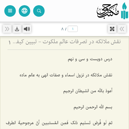
language
view_headline
close
search
8
/
نقش ملائکه در تصرفات عالم ملکوت - تبیین کیفیت تأثیرگذاری فرشتگان بر حوادث عالم ماده
1
درس دویست و سی و نهم
نقش ملائکه در نزول اسماء و صفات الهی به عالم ماده
أعوذ بالله من الشیطان الرجیم
بسم الله الرحمن الرحیم
ثمَ لَو فُرضَ تَسلیم ذلک فَمِن المُستبین أنَّ مَرجوحیةَ الطرفِ