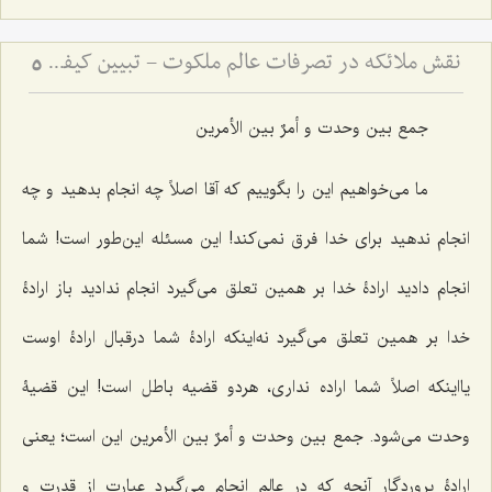
نقش ملائکه در تصرفات عالم ملکوت - تبیین کیفیت تأثیرگذاری فرشتگان بر حوادث عالم ماده
5
جمع بین وحدت و أمرٌ بین الأمرین
ما می‌خواهیم این را بگوییم که آقا اصلاً چه انجام بدهید و چه
انجام ندهید برای خدا فرق نمی‌کند! این مسئله این‌طور است! شما
انجام دادید ارادۀ خدا بر همین تعلق می‌گیرد انجام ندادید باز ارادۀ
خدا بر همین تعلق می‌گیرد نه‌اینکه ارادۀ شما درقبال ارادۀ اوست
یااینکه اصلاً شما اراده نداری، هردو قضیه باطل است! این قضیۀ
وحدت می‌شود. جمع بین وحدت و أمرٌ بین الأمرین این است؛ یعنی
ارادۀ پروردگار آنچه که در عالم انجام می‌گیرد عبارت از قدرت و