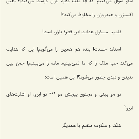
امام سؤال می‌کنیم که آیا ملک قطرۀ باران درست می‌کند؟! یعنی
اکسیژن و هیدروژن را مخلوط می‌کند؟!
تلمیذ: مسئول هدایت این قطرۀ باران است!
استاد: احسنت! بنده هم همین را می‌گویم! این که هدایت
می‌کند خب ملک را که ما نمی‌بینیم ماده را می‌بینیم! جمع بین
ندیدن و دیدن چطور می‌شود؟! این همین است:
تو مو بینی و مجنون پیچش مو *** تو ابرو، او اشارت‌های
2
ابرو
مُلک و ملکوت منضم با همدیگر