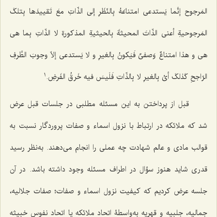
المَرجوح إنَّما یَستدعی امتناعَهُ بِالنّظَرِ إلى الذّاتِ معَ تَقییدَها بِتلکَ
المَرجوحیةِ أعنی الذّاتَ المحیثةَ بِالحیثیةِ المذکورةِ لا الذّاتِ بِما هی
هی و هذا امتناعٌ وَصفیٌ فَیَکونُ بِالغیرِ و لا یَستدعی إلاّ وجوبَ الطَّرفِ
1
الرّاجحِ کَذلکَ أیْ بِالغیرِ لا بِالذّاتِ فَلَیسَ‌ فیه خَرقُ الفَرضِ.
قبل از پرداختن به این مسئله مطلبی در جلسات قبل عرض
شد که ملائکه در ارتباط با نزول اسماء و صفات پروردگار نسبت به
قوالب مادی و عالم شهادت چه عملی را انجام می‌دهند. به‌نظر رسید
قدری شاید هنوز سؤال در اطراف مسئله وجود داشته باشد. در آن
جلسه عرض کردیم که کیفیت نزول اسماء و صفات؛ صفات جلالیه،
جمالیه، جلبیه و قهریه به‌واسطۀ اتحاد ملائکه یا اتحاد نفوس خبیثه