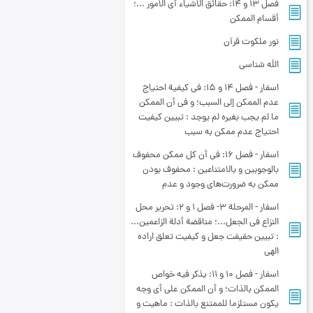
فصل 13 و 14: حقائق الأشياء أي الأمور ...؛
أقسام الممکن‏
نور ملکوت قرآن
اللَه شناسی
اسفار - فصل 14 و 15: فی كيفية احتياج
عدم الممكن إلى السبب؛ و في أن الممكن
ما لم يجب بغيره لم يوجد : تبیین کیفیت
احتیاج عدم ممکن به سبب
اسفار - فصل 16: في أن كل ممكن محفوف
بالوجوبين و بالامتناعين‏ : محفوف بودن
ممکن به ضرورت‌های وجود و عدم
اسفار - المرحلة 3- فصل 1 و 2: تحرير محل
النزاع في الجعل...؛ مناقضة أدلة الزاعمين...
: تبیین حقیقت جعل و کیفیت تعلق اراده
الهی
اسفار - فصل 10 و 11: يذكر فيه خواص
الممكن بالذات‏؛ و أن الممكن على أي وجه
يكون مستلزما للممتنع بالذات : ماهیت و