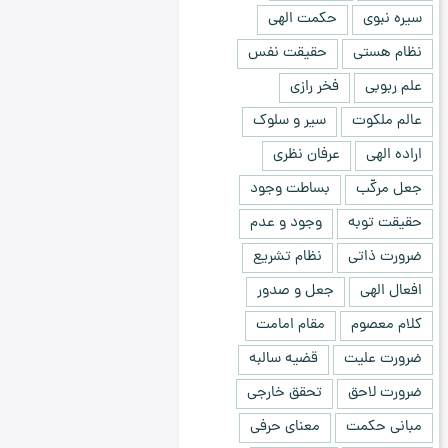
سیره نبوی
حکمت الهی
نظام هستی
حقیقت نفس
علم ربوبی
فخر رازی
عالم ملکوت
سیر و سلوک
اراده الهی
عرفان نظری
جعل مرکّب
بساطت وجود
حقیقت توبه
وجود و عدم
ضرورت ذاتی
نظام تشریع
افعال الهی
جعل و صدور
کلام معصوم
مقام امامت
ضرورت علیت
قضیه سالبه
ضرورت لاحق
تحقق خارجی
مبانی حکمت
معنای حرفی