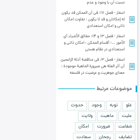
نسبت آن با وجود و عدم
اسفار - فصل 17: في أن الممكن قد يكون
له إمكانان و قد لا يكون‏ : تفاوت امکان
ذاتی و امکان استعدادی
اسفار - فصل 13 و 14: حقائق الأشياء أي
الأمور ...؛ أقسام الممکن‏ : امکان ذاتی و
استعدادی در نظام هستی
اسفار - فصل 3: في مناقضة أدلة الزاعمين
أن أثر العلة هي صيرورة الماهية موجودة :
معنای جوهریت و عرضیت در فلسفه
موضوعات مرتبط
غلو
توبه
وجود
حدوث
علیت
ماهیت
ولایت
شفاعت
ضرورت
امکان
تضایف
رجحان
سعادت