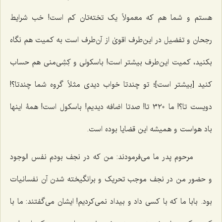
هستم و شما هم که معمولاً یک تخته‌‌تان کم است! خب شرایط
رجحان و تفضیل در این‌طرف اقوىٰ از آن‌طرف است به کمیت هم نگاه
بکنید، کمیت این‌طرف بیشتر است! باسکولى و کِشِى‌منى هم حساب
کنید [بیشتر است]؛ تو چندتا خواب دیدى مثلاً گروه شما چندتا؟!
دویست تا؟! ما 320 تا! صدتا اضافه دیدیم! باسکول است! همۀ اینها
باد هواست و همیشه این قضایا بوده است.
مرحوم پدر ما مى‌فرمودند: من که در نجف بودم نفس الوجود
و حضور من در نجف موجب تحریک و برانگیخته شدن آن نفسانیات
بود. بابا ما که با کسی داد و بیداد نمى‌کردیم! ایشان مى‌گفتند: ما با