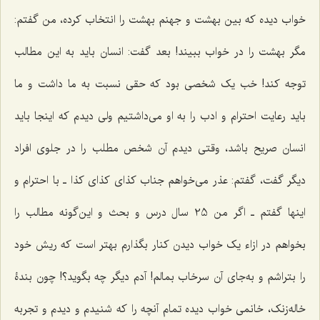
خواب دیده که بین بهشت و جهنم بهشت را انتخاب کرده، من گفتم:
مگر بهشت را در خواب ببیند! بعد گفت: انسان باید به این مطالب
توجه کند! خب یک شخصى بود که حقى نسبت به ما داشت و ما
باید رعایت احترام و ادب را به او مى‌داشتیم ولى دیدم که اینجا باید
انسان صریح باشد، وقتى دیدم آن شخص مطلب را در جلوى افراد
دیگر گفت، گفتم: عذر مى‌خواهم جناب کذاى کذاى کذا ـ
با احترام و
اینها گفتم ـ اگر من 25 سال درس و بحث و این‌گونه مطالب را
بخواهم در ازاء یک خواب دیدن کنار بگذارم بهتر است که ریش خود
را بتراشم و به‌جاى آن سرخاب بمالم! آدم دیگر چه بگوید؟! چون بندۀ
خاله‌زنک، خانمی خواب دیده تمام آنچه را که شنیدم و دیدم و تجربه