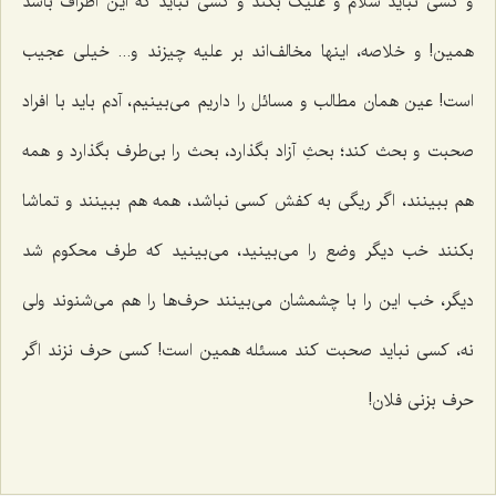
و کسى نباید سلام و علیک بکند و کسى نباید که این اطراف باشد
همین! و خلاصه، اینها مخالف‌اند بر علیه چیز‌ند و... خیلى عجیب
است! عین همان مطالب و مسائل را داریم مى‌بینیم، آدم باید با افراد
صحبت و بحث کند؛ بحثِ آزاد بگذارد، بحث را بی‌طرف بگذارد و همه
هم ببینند، اگر ریگى به کفش کسى نباشد، همه هم ببینند و تماشا
بکنند خب دیگر وضع را مى‌بینید، می‌بینید که طرف محکوم شد
دیگر، خب این را با چشمشان مى‌بینند حرف‌ها را هم مى‌شنوند ولى
نه، کسى نباید صحبت کند مسئله همین است! کسى حرف نزند اگر
حرف بزنى فلان!