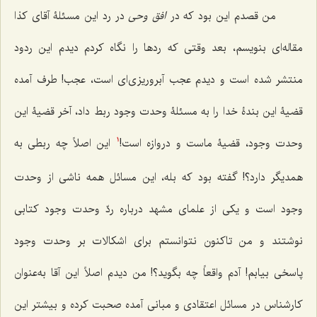
من قصدم این بود که در
افق وحى
در رد این مسئلۀ آقاى کذا
مقاله‌اى بنویسم، بعد وقتی که ردها را نگاه کردم دیدم این ردود
منتشر شده است و دیدم عجب آبروریزی‌ای است، عجب! طرف آمده
قضیۀ این بندۀ خدا را به مسئلۀ وحدت وجود ربط داد، آخر قضیۀ این
وحدت وجود، قضیۀ ماست و دروازه است!
این اصلاً چه ربطى به
1
همدیگر دارد؟! گفته بود که بله، این مسائل همه ناشى از وحدت
وجود است و یکى از علماى مشهد درباره ردّ وحدت وجود کتابى
نوشتند و من تاکنون نتوانستم براى اشکالات بر وحدت وجود
پاسخى بیابم! آدم واقعاً چه بگوید؟! من دیدم اصلاً این آقا به‌عنوان
کارشناس در مسائل اعتقادى و مبانى آمده صحبت کرده و بیشتر این