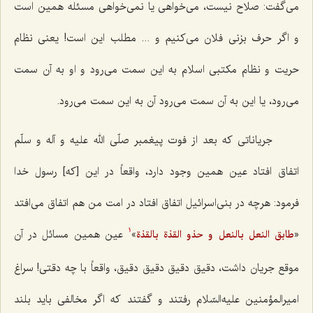
می‌گفت: صلاح نیست، مى‌خواهى یا نمى‌خواهى مسئله همین است
و اگر حرف بزنى فلان مى‌کنیم و ... مطلب این است! یعنى نظام
حریت و نظام مکتبى اسلام به این سمت مى‌رود و او به آن سمت
مى‌رود، یا این به آن سمت مى‌رود آن به این سمت مى‌رود.
جریاناتى که بعد از فوت پیغمبر صلّى ‌الله ‌علیه ‌و آله و سلّم
اتفاق افتاد عین همین وجود دارد، واقعاً در این [که] رسول خدا
فرمود: هرچه در بنی‌اسرائیل اتفاق افتاد در امت من هم اتفاق مى‌افتد
«
»
عین همین مسائل در آن
طابق النعل بالنعل و حذو القذة بالقذة
1
موقع جریان داشت، دقیق دقیق دقیق دقیق، واقعاً با چه دقتی! سراغ
امیرالمؤمنین علیه‌السّلام رفتند و گفتند که اگر مخالفى باید بلند