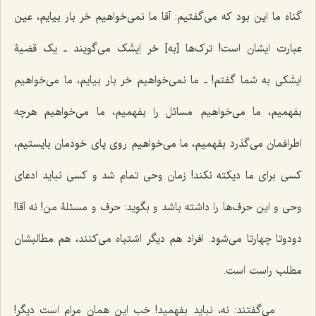
گناه ما این بود که مى‌گفتیم: آقا ما نمى‌خواهیم خر بار بیایم، عین
عبارت ایشان است! ترک‌ها [به] خر اِیشَک مى‌گویند ـ یک قضیۀ
ایشَکى به شما گفتم! ـ ما نمى‌خواهیم خر بار بیایم، ما مى‌خواهیم
بفهمیم، ما می‌خواهیم مسائل را بفهمیم، ما مى‌خواهیم هرچه
اطرافمان مى‌گذرد بفهمیم، ما مى‌خواهیم روى پاى خودمان بایستیم،
کسى براى ما دیکته نکند! زمان وحى تمام شد و کسى نباید ادعاى
وحى و این حرف‌ها را داشته باشد و بگوید: حرف و مسئلۀ من! نه آقا!
دودوتا چهارتا مى‌شود. افراد هم دیگر اشتباه مى‌کنند، هم مطالبشان
مطلب راست است.
مى‌گفتند: نه، نباید بفهمید! خب این همان مرام است دیگر!