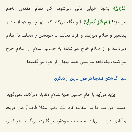
ٱلسَّرَآئِرُ﴾
بشود خیلی عالی می‌شود، کل نظام مقدس به‌هم
﴿يَوۡمَ تُبۡلَى ٱلسَّرَآئِرُ
مى‌ریزد!!
﴾، آدم نگاه مى‌کند که اینها چطور دم از خدا و
پیغمبر و اسلام مى‌زنند و افراد مخالف با خودشان را مخالف با اسلام
مى‌دانند و از اسلام خرج مى‌کنند؛ به حساب اسلام از اسلام خرج
مى‌کنند، یک‌دفعه مى‌بینى همۀ اینها را از خود مى‌گفتند!
مایه گذاشتن قلدرها در طول تاریخ از دیگران
یزید مى‌آید با امام حسین علیه‌السّلام مقابله مى‌کند، نمى‌گوید:
حسین بن على با من مقابله کرد. یک وقتى مثلاً طرف آن‌قدر حریت
و آزادى دارد و مى‌آید به حساب خودش مى‌گذارد، مى‌گوید: هر کسی