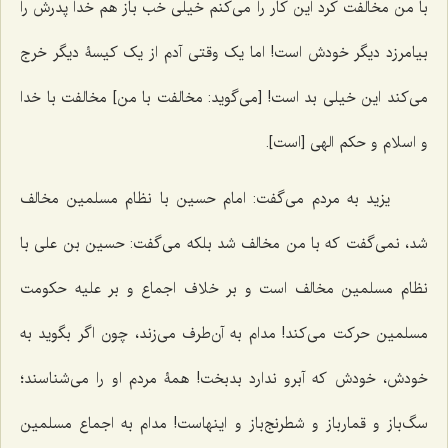
با من مخالفت کرد این کار را مى‌کنم خیلى خب ‌باز هم خدا پدرش را
بیامرزد دیگر خودش است! اما یک وقتى آدم از یک کیسۀ دیگر خرج
مى‌کند این خیلى بد است! [می‌گوید: مخالفت با من] مخالفت با خدا
و اسلام و حکم الهی [است].
یزید به مردم مى‌گفت: امام حسین با نظام مسلمین مخالف
شد، نمى‌گفت که با من مخالف شد بلکه مى‌گفت: حسین بن على با
نظام مسلمین مخالف است و بر خلاف اجماع و بر علیه حکومت
مسلمین حرکت مى‌کند! مدام به آن‌طرف مى‌زند، چون اگر بگوید به
خودش، خودش که آبرو ندارد بدبخت! همۀ مردم او را مى‌شناسند؛
سگ‌باز و قمار‌باز و شطرنج‌باز و اینهاست! مدام به اجماع مسلمین