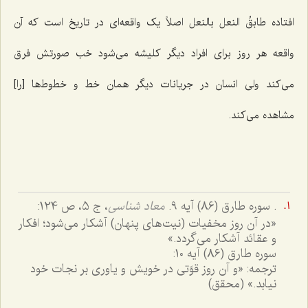
افتاده
طابقُ النعل بالنعل
اصلاً
یک واقعه‌اى در تاریخ است که آن
واقعه هر روز براى افراد دیگر کلیشه مى‌شود خب صورتش فرق
مى‌کند ولى انسان در جریانات دیگر همان خط و خطوط‌ها [را]
مشاهده مى‌کند.
. سوره طارق (86) آیه 9.
معاد شناسى
، ج 5، ص 124:
«در آن روز مخفیات (نیت‌هاى پنهان) آشكار مى‌شود؛ افكار
و عقائد آشكار مى‌گردد.»
سوره طارق (86) آیه 10:
ترجمه: «و آن روز قوّتی در خویش و یاوری بر نجات خود
نیابد.» (محقق)