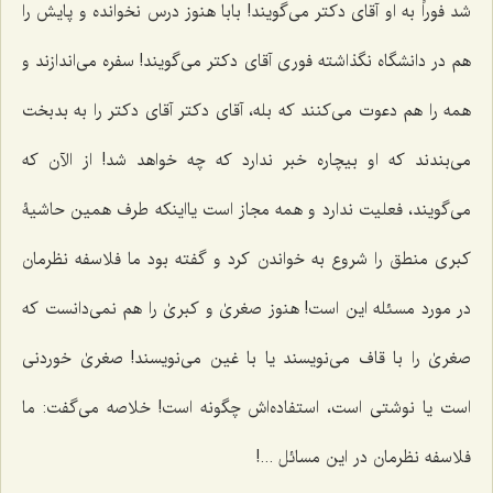
شد فوراً به او آقاى دکتر مى‌گویند! بابا هنوز درس نخوانده و پایش را
هم در دانشگاه نگذاشته فورى آقاى دکتر مى‌گویند! سفره مى‌اندازند و
همه را هم دعوت مى‌کنند که بله، آقاى دکتر آقاى دکتر را به بدبخت
مى‌بندند که او بیچاره خبر ندارد که چه خواهد شد! از الآن که
مى‌گویند، فعلیت ندارد و همه مجاز است یااینکه طرف همین حاشیۀ
کبرى منطق را شروع به خواندن کرد و گفته بود ما فلاسفه نظرمان
در مورد مسئله این است! هنوز صغرىٰ و کبرىٰ را هم نمى‌دانست که
صغرىٰ را با قاف مى‌نویسند یا با غین مى‌نویسند! صغرىٰ خوردنى
است یا نوشتى است، استفاده‌اش چگونه است! خلاصه مى‌گفت: ما
فلاسفه نظرمان در این مسائل ...!