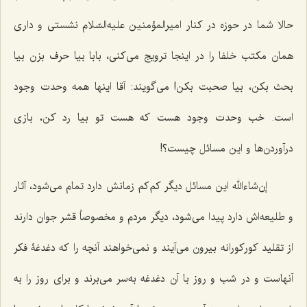
حالا شما در حوزه در کنار امیرالمؤمنین علیه‌السّلام نشستى و دارى
همان مکتب خلفا را در اینجا ترویج مى‌کنی، بابا بیا حرف بزن بیا
بحث بکن، بیا صحبت بکن! مى‌گویند: آقا اینها همه وحدت وجود
است. خب وحدت وجود هست که هست تو بیا رد کن، بازى
درآوردن‌ها و این مسائل چیست؟!
إن‌شاءالله این مسائل دیگر کم‌کم زمانش دارد تمام مى‌شود، آثار
و طلیعه‌اش دارد پیدا مى‌شود، دیگر مردم و مخصوصاً قشر جوان دارند
از تقلید کورکورانه بیرون مى‌آیند و نمى‌خواهند آنچه را که دغدغۀ فکر
آنهاست و در شب و روز با آن دغدغه به‌سر مى‌برند و براى روز را به