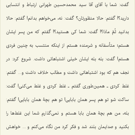
گفت: شما با آقاى آقا سید محمدحسین طهرانى ارتباط و انتسابى
دارید؟! گفتم: حالا منظورتان؟ گفت: نه، مى‌خواهم بدانم! گفتم: حالا
بدانید
ثُمَّ ماذا
؟! گفت: شما کى هستید؟! گفتم که من پسر ایشان
هستم؛ متأسفانه و شرمنده هستم از اینکه منتسب به چنین فردى
هستم! گفت: بله بله ایشان خیلى اشتباهاتى داشت. شروع کرد: در
نجف هم که بود اشتباهاتى داشت و مطالب خلاف داشت و... گفتم:
غلط کردى ـ همین‌طوری گفتم ـ غلط کردى و غلط مى‌کنى! گفت:
ساکت شو تو هم پسر همان بابایی! تو هم بچۀ همان بابایی! گفتم:
بله، من هم بچۀ همان بابا هستم و نمى‌گذارم شما این غلط‌ها را
بکنید و صدایمان بلند شد و فکر کرد من نگاه می‌کنم و ... خواهش