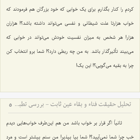
کردم را کنار بگذارم براى یک خوابى که خود بزرگان هم فرمودند که
خواب هزارتا علت شیطانى و نفسى مى‌تواند داشته باشد؟! هزاران
هزار! هر شخص به میزان نفسیت خودش مى‌تواند در خوابى که
مى‌بیند تأثیرگذار باشد. به من چه ربطى دارد؟! شما برو انتخاب کن
چرا به بقیه مى‌گویى؟! این یک!
تحلیل حقیقت فناء و بقاء عین ثابت - بررسی تطبیقی دیدگاه‌های عرفانی و فلسفی در سیر و سلوک
5
ثانیاً اگر قرار بر خواب باشد من هم این‌طرف خواب‌هایى دیدم
خب چرا شما نمى‌آیید؟! شما بیا بپذیر! من سنم بیشتر است و مَرد