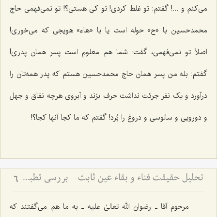
مى‌کنم و ...! گفتم: تو غلط کردی! تو کى هستی؟! تو نمى‌فهمى حاج
محمدحسین با «ح» حوله است یا با «هاء» هویجى که مى‌خوری!
اصلاً تو نمى‌فهمی، گفت: شما هم معلوم است پسر همان پدرى!
گفتم: بله من پسر همان حاج محمدحسین هستم که پدر همه‌‌تان را
درآورد و یک نفر جرئت نداشت حرف بزند و آبروى هرچه نفاق و جهل
و دورویى و سالوسى و دروغ را بُرد! گفتم که ما کجا آنها کجا؟!
تحلیل حقیقت فناء و بقاء عین ثابت - بررسی تطبیقی دیدگاه‌های عرفانی و فلسفی در سیر و سلوک
6
مرحوم آقا ـ رضوان الله تعالیٰ علیه ـ به ما هم مى‌گفتند که