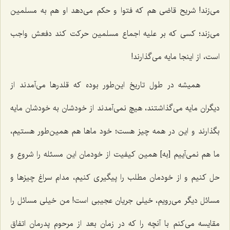
مى‌زند! شریح قاضى هم که فتوا و حکم مى‌دهد او هم به مسلمین
مى‌زند؛ کسى که بر علیه اجماع مسلمین حرکت کند دفعش واجب
است، از اینجا مایه مى‌گذارند!
همیشه در طول تاریخ این‌طور بوده که قلدرها مى‌آمدند از
دیگران مایه مى‌گذاشتند، هیچ نمى‌آمدند از خودشان به خودشان مایه
بگذارند و این در همه چیز هست؛ خود ماها هم همین‌طور هستیم،
ما هم نمى‌آییم [به] همین کیفیت از خودمان این مسئله را شروع و
حل کنیم و از خودمان مطلب را پیگیرى کنیم، مدام سراغ چیزها و
مسائل دیگر مى‌رویم، خیلى جریان عجیبى است! من خیلى مسائل را
مقایسه مى‌کنم با آنچه را که در زمان بعد از مرحوم پدرمان اتفاق