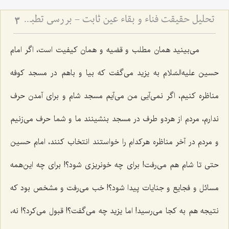
تحلیل حقیقت فناء و بقاء عین ثابت - بررسی تطبیقی دیدگاه‌های عرفانی و فلسفی در سیر و سلوک
3
مى‌بینید همان مطلب و قضیه و همان کیفیت است، اگر امام
حسین علیه‌السّلام به یزید مى‌گفت که بیا و باهم در مسجد کوفه
مناظره کنیم، اگر نمى‌آیی من مى‌آیم مسجد شام و براى آمدن حرف
ندارم، مردم از هردو طرف در مسجد بنشینند ما و شما حرف مى‌زنیم
و مردم در آخر مناظره هرکدام را خواستند انتخاب کنند، امام حسین
حتى تا شام هم مى‌رفت! براى چه خونریزى شود؟! براى چه این‌همه
مسائل و فجایع و جنایات پیدا شود؟! خب مى‌رفت و مشخص بود که
نتیجه هم به کجا می‌رسید! اما یزید چه مى‌گفت؟! قبول مى‌کرد؟! نه،