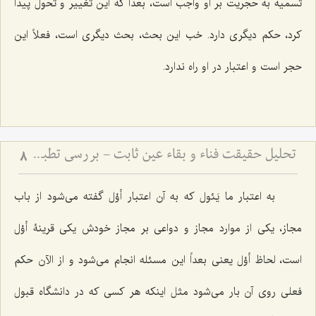
تسمیه به حجریت بر او واجب است، بعداً که این تغییر و تحول پیدا
کرد، حکم دیگرى دارد. خب این بحث، بحث دیگرى است، فعلاً این
حجر است و اعتبار در او راه ندارد.
تحلیل حقیقت فناء و بقاء عین ثابت - بررسی تطبیقی دیدگاه‌های عرفانی و فلسفی در سیر و سلوک
8
به اعتبار
ما یَئول
که به آن اعتبار أوْل گفته مى‌شود از باب
مجاز، یکى از موارد مجاز و دواعى بر مجاز خودش یکى قرینۀ أوْل
است، لحاظ أوْل یعنى بعداً این مسئله انجام مى‌شود و از الآن حکم
فعلى روى آن بار مى‌شود مثل اینکه هر کسى که در دانشگاه قبول