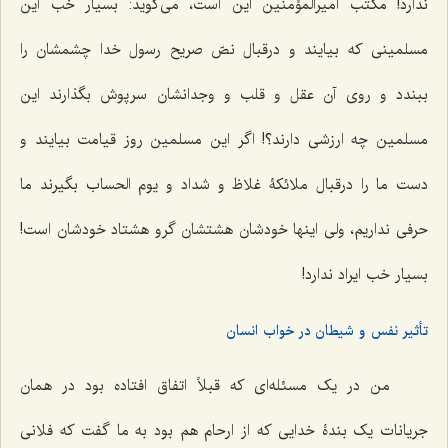
ندارد! مکتب امیرالمؤمنین این است، مى‌گوید: بسیار خب این
مسلمینى که بیایند و درقبال نصّ صریح رسول خدا چشمشان را
ببندد و روى آن عقل و قلب و وجدانشان سرپوش بگذارند این
مسلمین چه ارزشى دارند؟! اگر این مسلمین روز قیامت بیایند و
دست ما را درقبال ملائکۀ غلاظ و شداد و یوم الحساب بگیرند ما
حرفى نداریم، ولى اینها خودشان هشتشان گرو هشتاد خودشان است!
بسیار خب ایراد ندارد!
تأثیر نفس و شیطان در خواب انسان
من در یک مسئله‌اى که قبلاً اتفاق افتاده بود در همان
جریانات یک بندۀ خدایى که از ارحام هم بود به ما گفت که فلانی