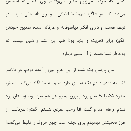
کسى که حرف نمى‌زدیم منبر نمى‌رفتیم ولى همین‌که احساس
مى‌شد یک نفر شاگرد علامۀ طباطبائی ـ رضوان الله تعالیٰ علیه ـ در
نجف هست و داراى افکار فیلسوفانه و عارفانه است، همین خودش
انگیزه براى تحریک و اینها بود! خب این نشد و دلیل نیست که
به‌خاطر شما دست از آن مسیر بردارد.
من پارسال یک شب از این حرم بیرون آمده بودم، در بالاسر
نشسته بودم دیدم یک سیدى دارد مدام به ما نگاه مى‌کند، سنش
حدود 55 یا 60 سال بود. بیرون آمدیم هوا هم سرد بود، زمستان بود
دیدم او هم آمد و گفت: آقا واجب العرض هستم. گفتم: بفرمایید، از
طرز صحبتش فهمیدم برای نجف است چون حروف را غلیظ می‌گفت!