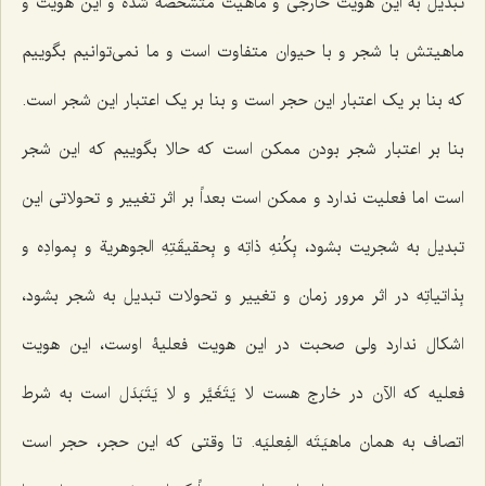
تبدیل به این هویت خارجى و ماهیت متشخصه شده و این هویت و
ماهیتش با شجر و با حیوان متفاوت است و ما نمى‌توانیم بگوییم
که بنا بر یک اعتبار این حجر است و بنا بر یک اعتبار این شجر است.
بنا بر اعتبار شجر بودن ممکن است که حالا بگوییم که این شجر
است اما فعلیت ندارد و ممکن است بعداً بر اثر تغییر و تحولاتى این
تبدیل به شجریت بشود،
بِکُنهِ ذاتِه و بِحقیقَتِهِ الجوهریة و بِموادِه و
بِذاتیاتِه
در اثر مرور زمان و تغییر و تحولات تبدیل به شجر بشود،
اشکال ندارد ولى صحبت در این هویت فعلیۀ اوست، این هویت
فعلیه که الآن در خارج هست
لا یَتَغَیَّر و لا یَتَبَدَل
است به شرط
اتصاف به همان
ماهیَتَه الفِعلیَه
. تا وقتى که این حجر، حجر است