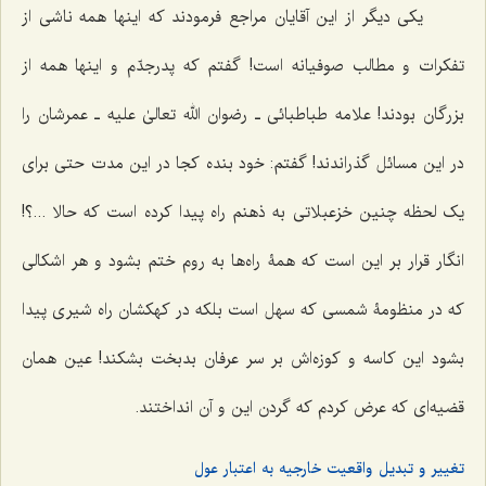
یکى دیگر از این آقایان مراجع فرمودند که اینها همه ناشى از
تفکرات و مطالب صوفیانه است! گفتم که پدرجدّم و اینها همه از
بزرگان بودند! علامه طباطبائی ـ رضوان الله تعالیٰ علیه ـ عمرشان را
در این مسائل گذراندند! گفتم: خود بنده‌ کجا در این مدت حتى براى
یک لحظه چنین خزعبلاتى به ذهنم راه پیدا کرده است که حالا ...؟!
انگار قرار بر این است که همۀ راه‌ها به روم ختم بشود و هر اشکالى
که در منظومۀ شمسى که سهل است بلکه در کهکشان راه شیرى پیدا
بشود این کاسه و کوزه‌اش بر سر عرفان بدبخت بشکند! عین همان
قضیه‌ای که عرض کردم که گردن این و آن انداختند.
تغییر و تبدیل واقعیت خارجیه به اعتبار عول