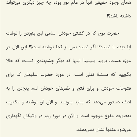
همان وجود حقیقى آنها در عالم نور بوده چه چیز دیگرى مى‌تواند
داشته باشد؟!
حضرت نوح که در کشتى خودش اسامى این پنج‌تن را نوشت
آیا دیده یا ندیده؟! اگر ندیده پس از کجا نوشته است؟! این الآن در
موزه هست، بروید ببینید! اینها که دیگر چشم‌بندى نیست که حالا
بگوییم که مسئلۀ نقلى است. در مورد حضرت سلیمان که براى
فتوحات خودش و براى فتح و ظفرهاى خودش اسم پنج‌تن را به
آصف دستور مى‌دهد که بیاید بنویسد و الآن آن نوشته و مکتوب
به‌صورت مَفرَغ موجود است و الآن در موزۀ روم در واتیکان نگهدارى
مى‌شود منتها نشان نمى‌دهند.