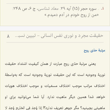
. سوره حجر (15) آیه 29.
معاد شناسى
، ج ‌6، ص 248:
«من از روح خودم در آدم دمیدم.»
حقیقت مجرد و نوری نفس انسانی - تبیین نسبت میان روح و ماده در دیدگاه عرفانی و فلسفی
8
مرتبۀ حدّى روح
یعنى مرتبۀ حدّى روح عبارت از همان کیفیت اشتداد حقیقت
نوریۀ وجودیه است که این حقیقت نوریۀ وجودیه است که به‌واسطۀ
اختلاف مراتب موجب اختلاف مسمّیات و موجب اختلاف هویات
خواهد شد! همین دیگر ماهیت ندارد. آیا شما مى‌توانید براى او
ماهیتى بچینید؟ مگر جوهر تعریف ندارد؟!
إذا وُجِدَ فِى الخارِج وُجِدَ لا