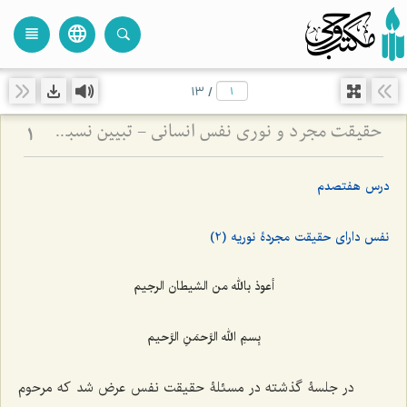
language
view_headline
close
search
13
/
حقیقت مجرد و نوری نفس انسانی - تبیین نسبت میان روح و ماده در دیدگاه عرفانی و فلسفی
1
درس هفتصدم
نفس دارای حقیقت مجردۀ نوریه (2)
أعوذ بالله من الشیطان الرجیم
بِسمِ الله الرَّحمَنِ الرَّحیم
در جلسۀ گذشته در مسئلۀ حقیقت نفس عرض شد که مرحوم