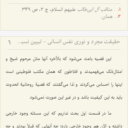
.
مناقب آل ابی‌طالب
علیهم السلام، ج 2، ص 349.
.
همان.
حقیقت مجرد و نوری نفس انسانی - تبیین نسبت میان روح و ماده در دیدگاه عرفانی و فلسفی
6
این قضیه باعث مى‌شود که بالأخره آنها مثل مرحوم شیخ و
امثال‌ذلک مى‌فهمیدند و افلاطون که همان مکتب فلوطینى است
اینها را احساس مى‌کردند و لذا مى‌گفتند که قضیۀ
روحانیة الحدوث
باید به این کیفیت باشد و در غیر این صورت نمى‌شود.
ما در قسمت اول بحث نداریم که این مسئله وجود خارجى
داشته و الآن هم وجود خارجى دارد؛ چه آنهایى که قبلاً بودند و چه