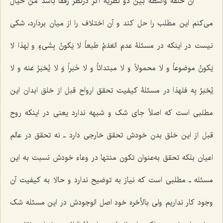
آن حلقۀ واسطۀ بین دو نظریه اگر درنظر رفقا باشد من خیال
مى‌کنم این مطلب را حل کند و آن اختلاف را از میان بردارد، شکى
نیست در اینکه در مسئلۀ عدم
العَدَمُ طبعاً لا یَکونُ بِشَی‌ءٍ و لِهذا لا
یَکونُ موضوعاً و لا محمولاً و لا مبتدائاً و لا خَبَراً وَ لا یُخبَرُ عَنه و لا
یُخبَرُ بِه
فلهذا در مسئلۀ کیفیت تحقق ارواح قبل از خلق ابدان این
مطلبى است که اصلاً جاى شک و شبهه ندارد یعنى در اینکه روح
قبل از این خلق بدن خودش تحقق خارجى دارد ـ نه تحقق در عالم
اعیان بلکه تحقق به‌عنوان تکون منتها در وعاء خودش نسبت به این
مسئله ـ مطلبی است که نیاز به توضیح ندارد و حالا به کیفیت آن
وجود کار نداریم ولى بالأخره خود اصل الوجودش در این مسئله شک