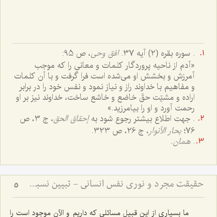
. سوره بقره (2) آیه 37.
افق وحى
، ص 95:
«آدم از ناحیه پروردگار كلمات و معانى را كه موجب
آمرزش و بخشش او مى‌شده است فرا گرفت و با آن كلمات
و مفاهیم با خداوند راز و نیاز نمود و نفس خود را در برابر
اراده و مشیّت حقّ خاضع و خاشع ساخت، خداوند نیز بر او
رحمت آورد و او را بیامرزید.»
. جهت اطلاع بیشتر رجوع شود به
إحقاق الحق
، ج 3، ص
76؛
بحار الأنوار
، ج 26، ص 323.
.
همان.
حقیقت مجرد و نوری نفس انسانی - تبیین نسبت میان روح و ماده در دیدگاه عرفانی و فلسفی
5
ما بسیاری از این قبیل مسائلى که داریم و الآن موجود است را