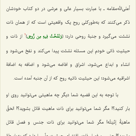
أعلى‌الله‌مقامه ـ با عبارت بسیار عالى و عرشى در دو کتاب خودشان
ذکر مى‌کنند که به‌طورکلی روح یک واقعیتى است که‌ از همان ذات
وَنَفَخۡتُ فِيهِ مِن رُّوحِي
نشئت مى‌گیرد و جنبۀ روحی دارد؛ ﴿
﴾
از ذات و
1
حیثیت ذاتى خودم این مسئله نشئت پیدا مى‌کند و نفخ مى‌شود و
انشاء و ابداع مى‌شود، اشراق و افاضه مى‌شود و اضافه به اضافۀ
اشراقیه مى‌شود؛ این حیثیت ذاتیه روح که از آن جنبه آمده است.
با توجه به این قضیه شما دیگر چه ماهیتى مى‌توانید روى او
بار کنید؟! مگر شما مى‌توانید براى ذات ماهیت قائل بشوید؟!
الحَقُ
ماهیَةُ إنّیَتُه!
مگر شما مى‌توانید براى ذات جنس و فصل قائل