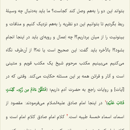
بتواند این دو را به‌هم وصل کند کجاست؟ ما باید به‌دنبال چه وسیلۀ
ربط بگردیم تا بتوانیم این دو نظریه را به‌هم نزدیک کنیم و منافات و
بینونیت را از میان برداریم؟! چه اِعمال و رویه‌اى باید در اینجا انجام
بشود؟! بالأخره باید گفت: این صحیح است یا نه؟! از آن‌طرف نگاه
مى‌کنیم مى‌بینیم مکتب مرحوم شیخ یک مکتب‌ قویم و متینى
است و آثار و قرائن همه بر این مسئله حکایت مى‌کند. وقتى که در
فَتَلَقَّىٰٓ ءَادَمُ مِن رَّبِّهِۦ كَلِمَٰتٖ
[آیات] و روایات راجع به حضرت آدم داریم؛ ﴿
فَتَابَ عَلَيۡهِ
﴾
در اینجا امام صادق علیه‌السّلام مى‌فرمودند: مقصود از
1
اسماء، اسماء خمسۀ طیبه است.
کلام امام صادق کلام امام است و
2