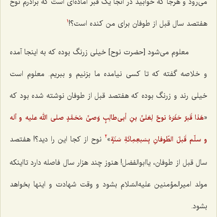
مى‌رود و هرجا که خوابید در آنجا یک قبر آماده‌اى است که برادرم نوح
هفتصد سال قبل از طوفان براى من کنده است؟!
1
معلوم مى‌شود [حضرت نوح] خیلى زرنگ بوده که به اینجا آمده
و خلاصه گفته که تا کسى نیامده ما بزنیم و ببریم. معلوم است
خیلى رند و زرنگ بوده که هفتصد قبل از طوفان نوشته شده بود که
«
هَذا قَبرٌ حَفَرَهُ نوحٌ لِعَلیِّ بنِ أبی‌طالِبٍ وَصیِّ مُحَمَّدٍ صلی الله علیه و آله
»
نوح از کجا این را دید؟! هفتصد
و سلّم قَبلَ الطّوفانِ بِسَبعِمِائَةِ سَنَةٍ
2
سال قبل از طوفان، یاابوالفضل! هنوز چند هزار سال فاصله دارد تااینکه
مولد امیرالمؤمنین علیه‌السّلام بشود و وقت شهادت و اینها بخواهد
بشود.