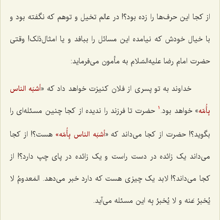
از کجا این حرف‌ها را زده بود؟! در عالم تخیل و توهم که نگفته بود و
با خیال خودش که نیامده این مسائل را ببافد و یا امثال‌ذلک‌! وقتى
حضرت امام رضا علیه‌السّلام به مأمون مى‌فرماید:
خداوند به تو پسرى از فلان کنیزت خواهد داد که «
أشبَه الناس
»
خواهد بود.
حضرت تا فرزند را ندیده از کجا چنین مسئله‌اى را
بِأُمّه
1
بگوید؟! حضرت از کجا مى‌داند که «
هست؟! از کجا
أشبَه الناس بِأُمّه»
مى‌داند یک زائده در دست راست و یک زائده در پاى چپ دارد؟! از
کجا مى‌داند؟! لابد یک چیزى هست که دارد خبر مى‌دهد.
المَعدومُ لا
یُخبرُ عَنه و لا یُخبرُ بِه
این مسئله مى‌آید.