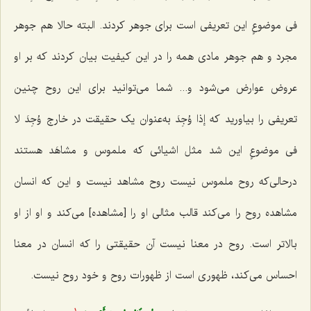
فى موضوعٍ
این تعریفی است براى جوهر کردند. البته حالا هم جوهر
مجرد و هم جوهر مادى همه را در این کیفیت بیان کردند که بر او
عروض عوارض مى‌شود و... شما مى‌توانید براى این روح چنین
تعریفى را بیاورید که
إذا وُجِدَ
به‌عنوان یک حقیقت در خارج
وُجِدَ لا
فى موضوعٍ
این شد مثل اشیائى که ملموس و مشاهَد هستند
درحالى‌که روح ملموس نیست روح مشاهد نیست و این که انسان
مشاهده روح را مى‌کند قالب مثالى او را [مشاهده] مى‌کند و او از او
بالاتر است. روح در معنا نیست آن حقیقتى را که انسان در معنا
احساس مى‌کند، ظهورى است از ظهورات روح و خود روح نیست.