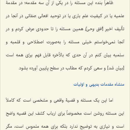
ظاهراً بنده این مسئله را در یکى از آن سه مقدمه؛ در مقدمۀ
علمیه یا در کیفیت علم بارى یا در توحید افعالى صفاتى در آنجا در
تألیف اخیر [
افق وحى]
همین مسئله را تا حدودى عرض کردم و در
آنجا نمى‌خواستم خیلى مسئله را به‌صورت اصطلاحى و قلمبه و
سلمبه بیان کنم در آن حدى که بالأخره قابل فهم براى همه است
[بیان شد] و سعى کردم که مطالب در سطح پایین آورده بشود.
منشاء مقدمات بدیهى و اوّلیات
اما این یک مسئله و قضیۀ واقعى و مشخصى است که کاملاً
این مسئله روشن است مخصوصاً براى ارباب کشف این قضیه واضح
است و نیازى به توضیح ندارد بلکه براى همه ملموس است، مگر