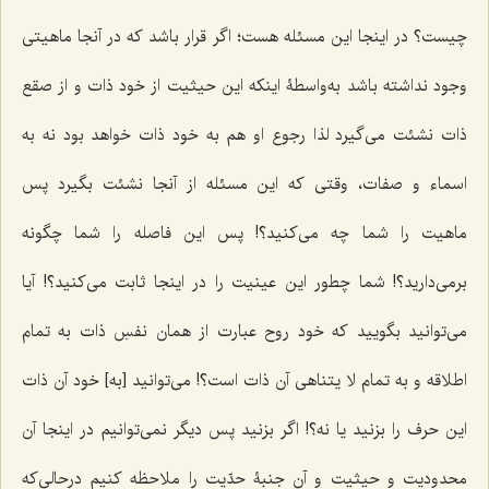
چیست؟ در اینجا این مسئله هست؛ اگر قرار باشد که در آنجا ماهیتى
وجود نداشته باشد به‌واسطۀ اینکه این حیثیت از خود ذات و از صقع
ذات نشئت مى‌گیرد لذا رجوع او هم به خود ذات خواهد بود نه به
اسماء و صفات، وقتى که این مسئله از آنجا نشئت بگیرد پس
ماهیت را شما چه مى‌کنید؟! پس این فاصله را شما چگونه
برمى‌دارید؟! شما چطور این عینیت را در اینجا ثابت مى‌کنید؟! آیا
مى‌توانید بگویید که خود روح عبارت از همان نفسِ ذات به تمام
اطلاقه و به تمام لا یتناهى آن ذات است؟! مى‌توانید [به] خود آن ذات
این حرف را بزنید یا نه؟! اگر بزنید پس دیگر نمى‌توانیم در اینجا آن
محدودیت و حیثیت و آن جنبۀ حدّیت را ملاحظه کنیم درحالی‌که‌