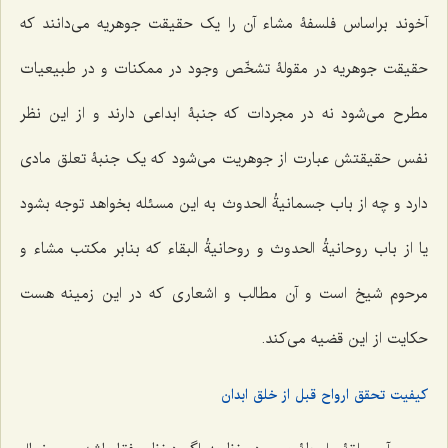
آخوند براساس فلسفۀ مشاء آن را یک حقیقت جوهریه مى‌دانند که
حقیقت جوهریه در مقولۀ تشخّص وجود در ممکنات و در طبیعیات
مطرح مى‌شود نه در مجردات که جنبۀ ابداعى دارند و از این نظر
نفس حقیقتش عبارت از جوهریت مى‌شود که یک جنبۀ تعلق مادى
دارد و چه از باب
جسمانیةُ الحدوث
به این مسئله بخواهد توجه بشود
یا از باب
روحانیةُ الحدوث
و
روحانیةُ البقاء
که بنابر مکتب مشاء و
مرحوم شیخ است و آن مطالب و اشعارى که در این زمینه هست
حکایت از این قضیه مى‌کند.
کیفیت تحقق ارواح قبل از خلق ابدان