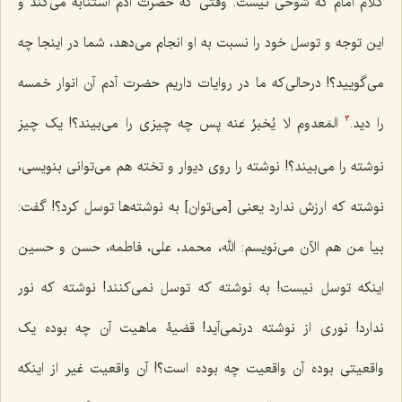
کلام امام که شوخى نیست. وقتى که حضرت آدم استنابه مى‌کند و
این توجه و توسل خود را نسبت به او انجام مى‌دهد، شما در اینجا چه
مى‌گویید؟! درحالی‌که ما در روایات داریم حضرت آدم آن انوار خمسه
را دید.
المَعدوم لا یُخبرُ عَنه
پس
چه چیزى را مى‌بیند؟! یک چیز
3
نوشته را مى‌بیند؟! نوشته را روى دیوار و تخته هم می‌توانی بنویسی،
نوشته که ارزش ندارد یعنى [می‌توان] به نوشته‌ها توسل کرد؟! گفت:
بیا من هم الآن مى‌نویسم: الله، محمد، على، فاطمه، حسن و حسین
اینکه توسل نیست! به نوشته که توسل نمى‌کنند! نوشته که نور
ندارد! نورى از نوشته درنمى‌آید! قضیۀ ماهیت آن چه بوده یک
واقعیتى بوده آن واقعیت چه بوده است؟! آن واقعیت غیر از اینکه