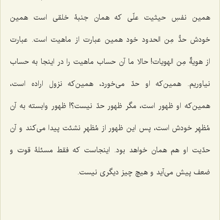
همین نفسِ حیثیت علّى که همان جنبۀ خلقى است همین
خودش
حدٌّ مِن الحدود
خود همین عبارت از ماهیت است. عبارت
از
هویةٌ مِن الهویات!
حالا ما آن حساب ماهیت را در اینجا به حساب
نیاوریم. همین‌که او حدّ مى‌خورد، همین‌که نزول اراده است،
همین‌که او ظهور است، مگر ظهور حدّ نیست؟! ظهور وابسته به آن
مُظهِر خودش است، پس این ظهور از مُظهرِ نشئت پیدا مى‌کند و آن
حدّیت او هم همان خواهد بود. اینجاست که فقط مسئلۀ قوت و
ضعف پیش مى‌آید و هیچ چیز دیگرى نیست.