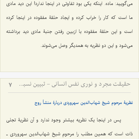
مى‌گویید: ماده. اینکه یکى بود تفاوتى در اینجا ندارد! این دید مادى
ما است که کار را خراب کرده و ایجاد حلقۀ مفقوده در اینجا کرده
است و این حلقۀ مفقوده با ازبین رفتن جنبۀ مادى دید برداشته
مى‌شود و این دو نظریه به همدیگر وصل مى‌شوند.
حقیقت مجرد و نوری نفس انسانی - تبیین نسبت میان روح و ماده در دیدگاه عرفانی و فلسفی
7
نظریۀ‌ مرحوم شیخ شهاب‌الدین سهروردى دربارۀ منشأ روح
پس در اینجا یک نظریه بیشتر وجود ندارد و آن نظریۀ تجلى
ذات است که همین مطلب را مرحوم شیخ شهاب‌الدین سهروردى ـ