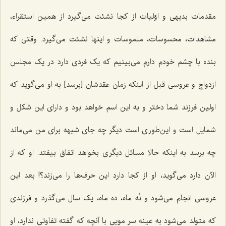
مقدمات بدیهى و اوّلیات از کجا نشئت مى‌گیرد از همین استقراء،
مشاهدات، محسوسات، ملموسات و اینها نشئت مى‌گیرد. وقتى که
بنده با چشم خودم دارم مى‌بینیم که یک فردى دارد در یک مجلس
ازدواج و عروسی قبل از اینکه زمان عقدشان [برسد] به او مى‌گوید که
اولین فرزند شما دختر و به این اسم خواهد بود و داراى این شکل و
شمایل است و این‌طوری است دیگر چه جاى شبهه براى من مى‌ماند
چه برسد به اینکه حالا مسائل دیگرى بخواهد اتفاق بیفتد. او که از
الآن دارد مى‌گوید، او از کجا دارد این حرف‌ها را مى‌زند؟! بعد این
عروسى انجام مى‌شود و نُه ماه، ده ماه، یک سال مى‌گذرد و فرزندى
که متولد مى‌شود به عینه سر مویى با آنچه که گفته تفاوتى ندارد، او