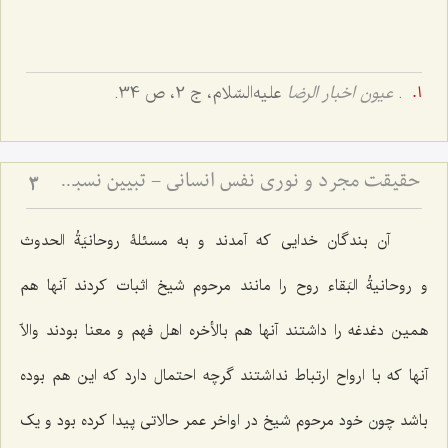
.
عیون اخبار الرضا
علیه‌السّلام، ج 2، ص 34.
حقیقت مجرد و نوری نفس انسانی - تبیین نسبت میان روح و ماده در دیدگاه عرفانی و فلسفی
3
آن بندگان خدایى که آمدند و به مسئلۀ
روحانیَةُ الحدوث
و
روحانیةُ البَقاء
روح را مانند مرحوم شیخ اثبات کردند آنها هم
همین دغدغه را داشتند آنها هم بالأخره اهل فهم و معنا بودند والاّ
آنها که با ارواح ارتباط نداشتند گرچه احتمال دارد که این هم بوده
باشد چون خود مرحوم شیخ در اواخر عمر حالاتى پیدا کرده بود و یک