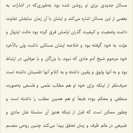
مسائل جدیدى براى او روشن شده بود به‌طورى‌که در
اشارات
به
بعضى از این مسائل اشاره مى‌کند و ایشان با آن زمان سابقش تفاوت
داشت وضعیت و کیفیت گذران ایامش فرق کرده بود حالت ابتهال و
عزلت به خود گرفته بود و خلاصه ایشان مسائلى داشت ولى بالأخره
خود مرحوم شیخ آدم عادى که نبود، با بزرگان و با عرفایى در ارتباط
بود و به آنها وثوق و یقین داشته و به کلام آنها اطمینان داشته است
صرف‌نظر از اینکه براى خود او هم مطالب علمى و فلسفى به‌صورت
منطقى و محکم بوده طبعاً او هم همین مطلب را داشته است و
چطور ممکن است که قبل از اینکه هنوز آن سلسلۀ ‌علل مادى و
طبیعى در عالم ظرف و زمان تحقق پیدا مى‌کند چنین روحى مجسم