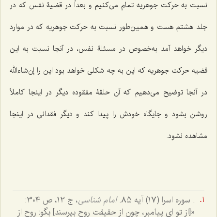
نسبت به حرکت جوهریه تمام می‌کنیم و بعداً در قضیۀ نفس که در
جلد هشتم هست و همین‌طور نسبت به حرکت جوهریه که در موارد
دیگر خواهد آمد به‌خصوص در مسئلۀ نفس، در آنجا نسبت به این
قضیه حرکت جوهریه که این به چه شکلى خواهد بود این را إن‌شاءالله
در آنجا توضیح مى‌دهیم که آن حلقۀ مفقوده دیگر در اینجا کاملاً
روشن بشود و جایگاه خودش را پیدا کند و دیگر فقدانى در اینجا
مشاهده نشود.
. سوره اسرا (17) آیه 85.
امام شناسى
، ج ‌12، ص 304:
«[از تو اى پیامبر، چون از حقیقت روح بپرسند] بگو: روح از