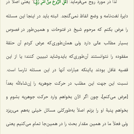
قُلِ ٱلرُّوحُ مِنۡ أَمۡرِ رَبِّي
لذا در مورد روح مى‌فرماید: ﴿
﴾
یعنى اصلاً در
1
دایرۀ لغت‌نامه و وضع الفاظ نمى‌گنجد. البته باید در اینجا این مسئله
را عرض بکنم که مرحوم شیخ در
فتوحات
و همین‌طور در
فصوص
بسیار مطالب عالى دارد ولى همان‌طورى‌که عرض کردم آن حلقۀ
مفقوده را نتوانستند آن‌طورى‌که بایدوشاید تبیین کنند؛ یا از این
قضیه غافل بودند یااینکه عبارات آنها در این مسئله نارسا است.
نسبت این جهت این مطلب در حرکت جوهریه را إن‌شاءالله بعداً
[عرض می‌کنم]، چون اگر الآن بخواهم وارد حرکت جوهریه بشوم و
بخواهم پنبۀ ‌او را بزنم اصلاً به‌طورکلی مسائل خیلى به‌هم مى‌ریزد
ولى فعلاً ما در همین مقدار بحث را در همین‌جا تمام مى‌کنیم یعنى