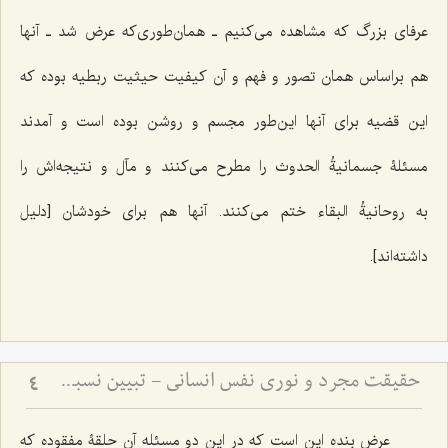
عرفاى بزرگ که مشاهده مى‌کنیم ـ همان‌طورى‌که عرض شد ـ آنها
هم براساس همان تصور و فهم و آن کیفیت حیثیت ربطیه بوده که
این قضیه براى آنها این‌طور مجسم و روشن بوده است و آمدند
مسئلۀ
جسمانیةُ الحدوث
را مطرح مى‌کنند و مآل و نتیجه‌اش را
به
روحانیةُ البقاء
ختم مى‌کنند. آنها هم براى خودشان [دلیل
داشته‌اند].
حقیقت مجرد و نوری نفس انسانی - تبیین نسبت میان روح و ماده در دیدگاه عرفانی و فلسفی
4
عرض بنده این است که در این دو مسئله آن حلقۀ مفقوده که