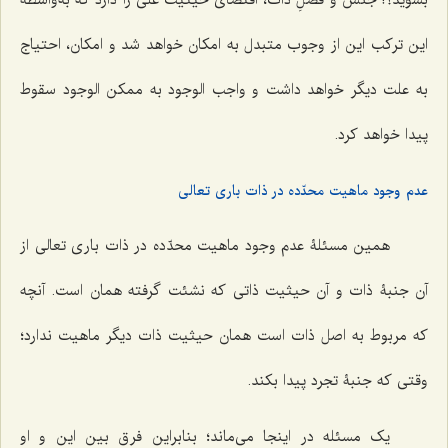
بشوید؟! جنس و فصلِ ذات، اقتضاى حیثیت علّى را دارد که به‌واسطۀ
این ترکب این از وجوب متبدل به امکان خواهد شد و امکان، احتیاج
به علت دیگر خواهد داشت و واجب الوجود به ممکن الوجود سقوط
پیدا خواهد کرد.
عدم وجود ماهیت محدّده در ذات بارى تعالى
همین مسئلۀ عدم وجود ماهیت محدّده در ذات بارى تعالى از
آن جنبۀ ذات و آن حیثیت ذاتى که نشئت گرفته همان است. آنچه
که مربوط به اصل ذات است همان حیثیت ذات دیگر ماهیت ندارد؛
وقتى که جنبۀ تجرد پیدا بکند.
یک مسئله در اینجا مى‌ماند؛ بنابراین فرق بین این و او