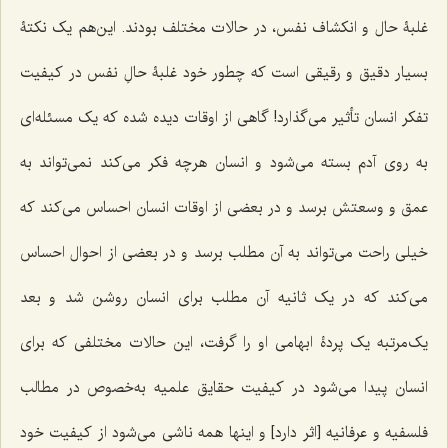
غلبۀ حال و انکشاف نفس، در حالات مختلف بودند. این‌هم یک نکتۀ
بسیار دقیق و رقیقى است که چطور خود غلبۀ حالِ نفس در کیفیت
تفکر انسان تأثیر مى‌گذارد! گاهى از اوقات دیده شده که یک مسئله‌اى
به روى آدم بسته مى‌شود و انسان هرچه فکر می‌کند نمى‌تواند به
عمق و وسعتش برسد و در بعضى از اوقات انسان‌ احساس مى‌کند که
خیلى راحت مى‌تواند به آن مطلب برسد و در بعضى از احوال احساس
مى‌کند که در یک ثانیه آن مطلب براى انسان روشن شد و بعد
یک‌مرتبه یک پردۀ ابهامى او را گرفت، این حالات مختلفى که براى
انسان پیدا مى‌شود در کیفیت حقایق علمیه به‌خصوص در مطالب
فلسفیه و عرفانیه [اثر دارد] و اینها همه ناشى مى‌شود از کیفیت خود