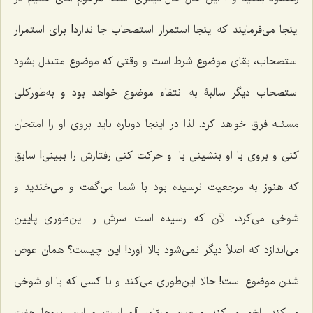
اینجا مى‌فرمایند که اینجا استمرار استصحاب جا ندارد! براى استمرار
استصحاب، بقاى موضوع شرط است و وقتى که موضوع متبدل بشود
استصحاب دیگر سالبۀ به انتفاء موضوع خواهد بود و به‌طورکلی
مسئله فرق خواهد کرد. لذا در اینجا دوباره باید بروی او را امتحان
کنی و بروی با او بنشینی با او حرکت کنی رفتارش را ببینی! سابق
که هنوز به مرجعیت نرسیده بود با شما مى‌گفت و مى‌خندید و
شوخى مى‌کرد، الآن که رسیده است سرش را این‌طورى پایین
مى‌اندازد که اصلاً دیگر نمى‌شود بالا آورد! این چیست؟ همان عوض
شدن موضوع است! حالا این‌طوری مى‌کند و با کسى که با او شوخى