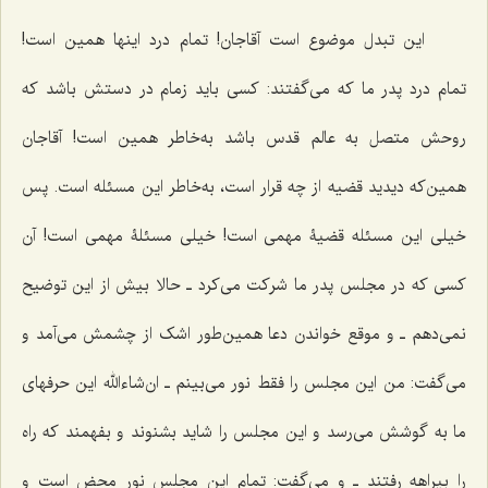
این تبدل موضوع است آقاجان! تمام درد اینها همین است!
تمام درد پدر ما که مى‌گفتند: کسى باید زمام در دستش باشد که
روحش متصل به عالم قدس باشد به‌خاطر همین است! آقاجان
همین‌که دیدید قضیه از چه قرار است، به‌خاطر این مسئله است. پس
خیلى این مسئله قضیۀ مهمی است! خیلى مسئلۀ مهمی است! آن
کسى که در مجلس پدر ما شرکت مى‌کرد ـ حالا بیش از این توضیح
نمى‌دهم ـ و موقع خواندن دعا همین‌طور اشک از چشمش مى‌آمد و
مى‌گفت: من این مجلس را فقط نور مى‌بینم ـ ان‌شاءالله این حرفهاى
ما به گوشش مى‌رسد و این مجلس را شاید بشنوند و بفهمند که راه
را بیراهه رفتند ـ و مى‌گفت: تمام این مجلس نور محض است و