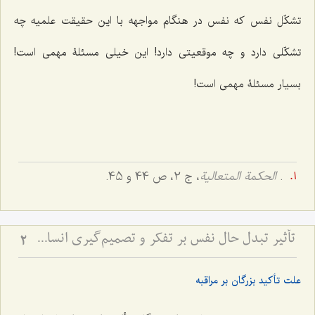
تشکّل نفس که نفس در هنگام مواجهه با این حقیقت علمیه چه
تشکّلى دارد و چه موقعیتى دارد! این خیلى مسئلۀ مهمی است!
بسیار مسئلۀ مهمی است!
.
الحکمة المتعالیة
، ج 2، ص 44 و 45.
تأثیر تبدل حال نفس بر تفکر و تصمیم‌گیری انسان - نقش مراقبه در ثبات فکری و اتصال به عالم قدس
2
علت تأکید بزرگان بر مراقبه