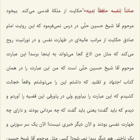
»
حکایت از ملکۀ قدسى مى‌کند. بیخود
صائناً لِنَفسِه حافِظاً لِدینِه
1
مرحوم آقا شیخ حسین حلّى در درس نمى‌فرمود که این روایت امام
صادق حکایت از مراتب عالیه‌اى در طهارت نفس و در نورانیت روح
می‌کند که مثل من الاغ کجا مى‌تواند به اینجا برسد! این عبارت
مرحوم آقا شیخ حسین حلّى است که من این عبارت را در همان
کتاب
اجتهاد و تقلید
که داشتم این را مى‌نوشتم واقعاً خجالت
کشیدم که این عبارت را بیاورم ولى در پاورقى این قضیه را آوردم و
دیدم که باید گفت؛ یعنى باید گفت که چه مردانى بودند و داراى چه
طهارت نفسى بودند و الآن دیگر خبرى نیست! الآن یک سر سوزنى و
یک ناخنى هم دیگر پیدا نمى‌شود! کسى مثل مرحوم آقا شیخ حسین