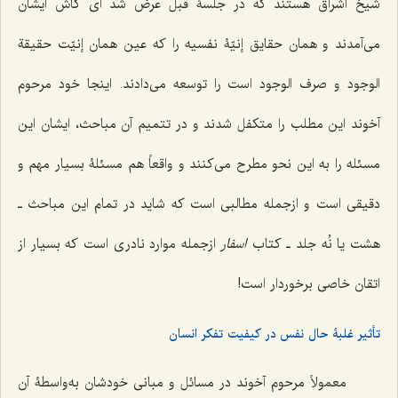
شیخ اشراق هستند که در جلسۀ قبل عرض شد اى کاش ایشان
مى‌آمدند و همان حقایق إنیّۀ نفسیه را که عین همان إنیّت حقیقة
الوجود و صرف الوجود است را توسعه مى‌دادند. اینجا خود مرحوم
آخوند این مطلب را متکفل شدند و در تتمیم آن مباحث، ایشان این
مسئله را به این نحو مطرح مى‌کنند و واقعاً هم مسئلۀ بسیار مهم و
دقیقى است و ازجمله مطالبى است که شاید در تمام این مباحث ـ
هشت یا نُه جلد ـ کتاب
اسفار
ازجمله موارد نادرى است که بسیار از
اتقان خاصى برخوردار است!
تأثیر غلبۀ حال نفس در کیفیت تفکر انسان
معمولاً مرحوم آخوند در مسائل و مبانى خودشان به‌واسطۀ آن