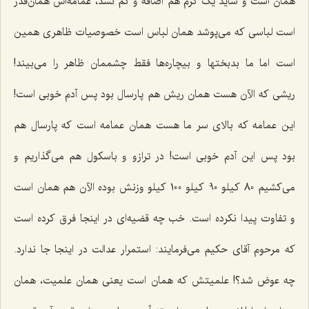
همان است و شاید یک گرم هم اضافه و کم نشد، عمامه‌اش همان‌قدر
است لباسى که مى‌پوشد همان لباس است خصوصیات ظاهرى همین
است اما ما بدبختها و بیچاره‌ها فقط چشممان ظاهر را مى‌بیند!
ریشى که الآن هست همان ریش هم پارسال بود پس آدم خوبى است!
این عمامه که بالاى سر ما هست همان عمامه است که پارسال هم
بود پس این آدم خوبى است! در ترازو و باسکول هم مى‌گذاریم و
مى‌کشیم 80 کیلو 90 کیلو 100 کیلو وزنش بوده الآن هم همان است
و تفاوت پیدا نکرده است. خب چه قضیه‌اى در اینجا فرق کرده است
که مرحوم آقاى حکیم مى‌فرمایند: استمرار عدالت در اینجا جا ندارد.
چه عوض شد؟! علمیتش که همان است یعنى همان علمیت، همان