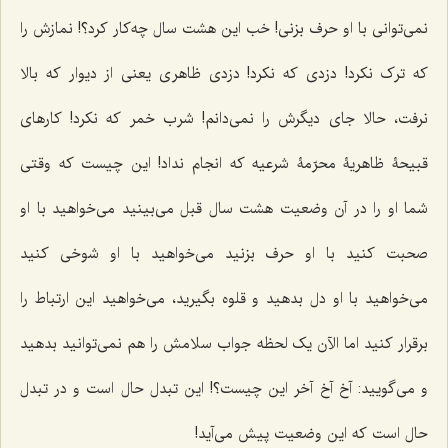
نمى‌توانى با او حرف بزنى! خب این هشت سال چه‌کار کرد؟! نمازش را
که ترک نکرد! دزدى که نکرد! دزدى ظاهرى یعنى از دیوار که بالا
نرفت، حالا جاى دیگرش را نمى‌دانم! شرب خمر که نکرد! کارهاى
قبیحۀ ظاهریۀ محرّمۀ شرعیه که انجام نداد! این چیست که وقتى
شما او را در آن وضعیت هشت سال قبل مى‌بینید مى‌خواهید با او
صحبت کنید با او حرف‌ بزنید مى‌خواهید با او شوخى کنید
مى‌خواهید با او دل بدهید و قلوه بگیرید، مى‌خواهید این ارتباط را
برقرار کنید اما الآن یک لحظه جواب سلامش را هم نمى‌توانید بدهید
و مى‌گویید: آخ آخ آخر این چیست؟! این تبدل حال است و در تبدل
حال است که این وضعیت پیش مى‌آید!