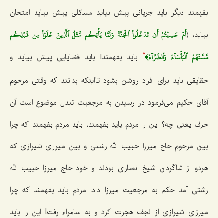
بفهمند دیگر باید جریانى پیش بیاید مسائلى پیش بیاید امتحان
أَمۡ حَسِبۡتُمۡ أَن تَدۡخُلُواْ ٱلۡجَنَّةَ وَلَمَّا يَأۡتِكُم مَّثَلُ ٱلَّذِينَ خَلَوۡاْ مِن قَبۡلِكُم
بیاید، ﴿
مَّسَّتۡهُمُ ٱلۡبَأۡسَآءُ وَٱلضَّرَّآءُ﴾
باید بفهمند! باید قضایایى پیش بیاید و
2
حقایقى باید براى افراد روشن بشود تااینکه بدانند که وقتى مرحوم
آقاى حکیم مى‌فرمود در رسیدن به مرجعیت تبدل موضوع است آن
حرف یعنى چه؟ این را مردم باید بفهمند، باید مردم بفهمند که چرا
بین مرحوم حاج میرزا حبیب الله رشتى و بین میرزاى شیرازى که
هردو از شاگردان شیخ انصارى بودند و خود حاج میرزا حبیب الله
رشتى آمد حکم به مرجعیت میرزا داد، مردم باید بفهمند که چرا
میرزاى شیرازى از نجف هجرت کرد و به سامراء رفت! این را باید