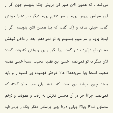
مى‌افتد ـ که همین الآن صبر کن برایش چک بنویسم چون اگر از
این مجلس بیرون بروم و سر دفترم بروم دیگر نمى‌دهم! خودش
گفت، خیلى صاف و رُک گفت که بیا همین الآن بنویسم. اگر از
اینجا بروم و سر میزم بنشینم به تو نمى‌دهم. بعد از داخل کیفش
صد تومان درآورد داد و گفت: بیا بگیر و برو و وقتى که رفت گفت:
الآن دیگر به تو نمى‌دهم! خیلى این قضیه عجیب است! خیلى قضیه
عجیب است! چرا نمى‌دهد؟! حالا خودش فهمیده این قضیه را و باید
بدهد چون‌ مراقبه این است که بدهد ولى خب حالا گفته که
نمى‌دهد، چرا؟! چرا در آن مجلس فکرش به رأفت و عطوفت و ترحّم
متمایل شد؟! چرا؟! چرایى دارد! چون براساس تفکر چک را برمى‌دارد