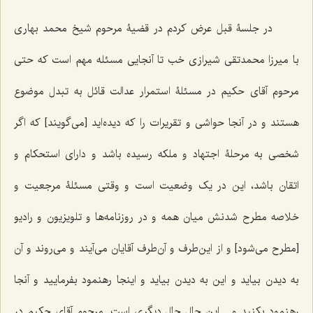
در جلسۀ قبل عرض کردم در قضیۀ مرحوم شیخ محمد بهارى
با میرزا محمدتقى شیرازى خب تا آنجایى مسئله مهم است که حتى
مرحوم آقاى حکیم در مسئلۀ استمرار عدالت قائل به تبدل موضوع
هستند و در آنجا حواشى و تقریرات را که دیده‌اید [می‌گویند] که اگر
شخصى به مرحلۀ اجتهاد و ملکه رسیده باشد و داراى استحکام و
اتقان باشد، این در یک وضعیت است و وقتى مسئلۀ مرجعیت و
خلاصه مطرح شدنش میان همه و در روزنامه‌ها و تلویزیون و رادیو
[مطرح می‌شود] و از این‌طرف و آن‌طرف آقایان می‌آیند و می‌روند و آن
به دیدن بیاید و این به دیدن بیاید و اینجا رهنمود بفرمایید و آنجا
رهنمود بکنید و... این حال حال دیگرى است. مرحوم آقاى حکیم در