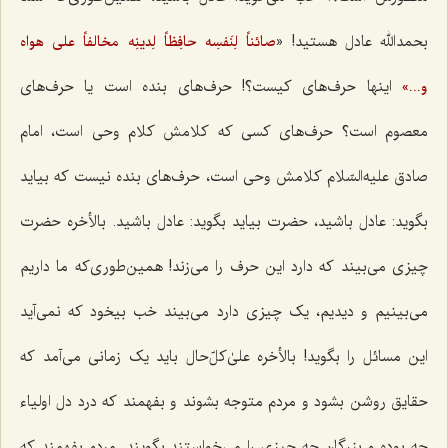
بحمدالله عادل هستید! «
صائناً لِنَفسِه حافِظاً لِدینِه مخالفاً على هواه
اینها حرف‌هاى کیست؟! حرف‌هاى بنده است یا حرف‌هاى
و...»
معصوم است؟ حرف‌هاى کسى که کلامش کلام وحى است، امام
صادق علیه‌السّلام کلامش وحى است، حرف‌هاى بنده نیست که بیاید
بگوید: عادل باشید، حضرت بیاید بگوید: عادل باشید. بالأخره حضرت
چیزى مى‌بیند که دارد این حرف را مى‌زند! همین‌طورى‌که ما داریم
مى‌بینیم و دیدیم، یک چیزى دارد مى‌بیند خب بیخود که نمى‌آید
این مسائل را بگوید! بالأخره علىٰ‌کلّ‌حال باید یک زمانى مى‌آمد که
حقایق روشن بشود و مردم متوجه بشوند و بفهمند که درد دل اولیاء
چه بوده و بزرگان چه چیزى را مى‌خواستند بگویند. مردم بفهمند که