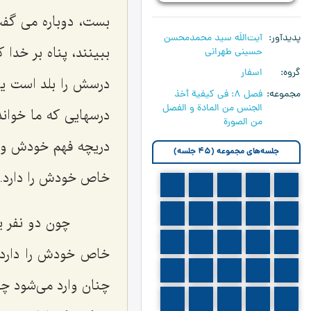
بست، دوباره می گفت:
پدیدآور
آیت‌اللَه سید محمدمحسن
ببینند، پناه بر خد
حسینی طهرانی
گروه
اسفار
درسش را بلد است یك
مجموعه
فصل 8: في كيفية أخذ
الجنس من المادة و الفصل
درسهایی كه ما خواند
من الصورة
دریچه فهم خودش وار
جلسه‌های مجموعه (45 جلسه)
خاص خودش را دارد.
665
664
663
662
661
670
669
668
667
666
چون دو نفر یك
675
674
673
672
671
خاص خودش را دارد، 
680
679
678
677
676
چنان وارد می‌شود چن
685
684
683
682
681