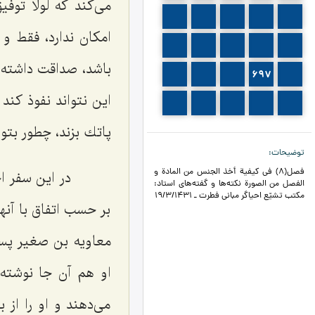
می‌كند كه لولا توف
690
689
688
687
686
امكان ندارد، فقط و
695
694
693
692
691
باشد، صداقت داشته ب
700
699
698
697
696
این نتواند نفوذ كند
705
704
703
702
701
پاتك بزند، چطور بتوا
توضیحات
فصل(8) في كيفية أخذ الجنس من المادة و
در این سفر اخی
الفصل من الصورة نکته‌ها و گفته‌های استاد:
مکتب تشیّع احیاگر مبانی فطرت ـ 19/3/1431
بر حسب اتفاق با آنه
معاویه بن صغیر پسر
می‌دهند و او را از 