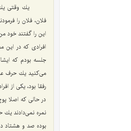
یك وقتی یك كس
فلان، فلان را فرمود
این را گفتند خود من
افرادی كه در این م
جلسه بودم كه ایشان
می‌كنید یك حرف عاد
رفقا بود، یكی از اف
در حالی كه اصلا پوچ
نمره نمی‌دادند یك 
بوده صد و هشتاد در