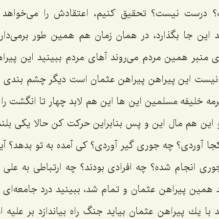
؟ درست نیست؟ تحقیق كنیم، اعتقادش را می‌خواهد ب
 این جا بگذارد، در همان زمان هم همین طور برمی‌دارن
الای منبر همین مردم می‌روند آهای مردم ببینید این پیر
نیست این پیراهن پیراهن عثمان است دیگر چشم بندی ن
ه خلیفه مسلمین این ها این هم لابد چهار تا انگشت را 
 این هم مال این و پس بنابراین حركت كن حالا یكی بلند 
 كجا آوردی؟ چه جوری گیر آوردی؟ كی آمده به تو بدهد؟ آ
ری انجام شده؟ چه افرادی بودند؟ چه ارتباطی به علی
ند همین پیراهن عثمان و تمام شد، ببینید درد جامعه‌ای كه
ا یك پیراهن عثمان بیاید جنگ راه بیاندازد بر علیه ام