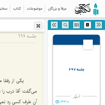
عرفا و بزرگان
موضوعات
کتاب
سخنرا
جلسه ۶۹۷
697
جلسه ۶۹۷
یكی از رفقا م
می‌گفت: آقا درب را 
آن طرف كسی رد نمی
14301