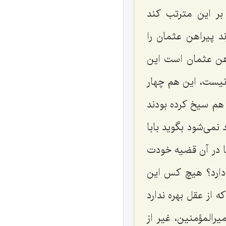
ر این مترتب كند
د پیراهن عثمان را
اهن عثمان است این
یست، این هم چهار
هم سیخ كرده بودند
نمی‌شود بگوید بابا
یا در آن قضیه خودت
 دارد؟ هیچ كس این
 از عقل بهره ندارد
یرالمؤمنین، غیر از