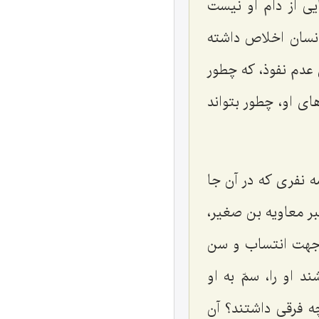
یی از دام او نیست
انسان اخلاص داشته
 عدم نفوذ، كه چطور
ای او، چطور بتواند
 نفری كه در آن جا
بر معاویه بن صغیر،
ز جهت انتساب و سن
ته می‌كشند او را، سمّ به او
چه فرقی داشتند؟ آن