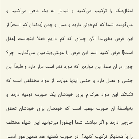
امثال‌ذلک را ترکیب مى‌کنید و تبدیل به یک قرص مى‌کنید و
مى‌گویید: شما که کم‌خونى دارید و مس و چدن [بدنتان کم است] از
این قرص بخورید! الآن چیزی که کم داریم فعلاً اینجاست [عقل
است]! فرض کنید اسم این قرص را مولتی‌ویتامین می‌گذارید. چرا؟
چون در آن همۀ این مواردى که مورد نظر است قرار دارد و طبعاً این
جنس و فصل دارد و جنس اینها عبارت از مواد مختلفى است که
تک‌تک این مواد هرکدام براى خودشان یک صورت نوعیه دارند و
به‌واسطۀ آن صورت نوعیه است که خودشان براى خودشان تحقق
خارجى دارند و اگر نباشند شما [چطور] مى‌توانید این اشیاء مختلف
را با همدیگر ترکیب کنید؟! در صورت ذهنیه هم همین‌طور است.