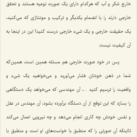
خارج شکر و آب که هرکدام داراى یک صورت نوعیه هستند و تحقق
خارجى دارند را با انضمام یکدیگر و ترکیب و مونتاژى که مى‌کنید،
یک حقیقت خارجى و یک شی‌ء خارجى درست کنید! این در اینجا به
آن کیفیت نیست.
پس در خود صورت خارجى هم مسئله همین است، همین‌که
شما در ذهن خودتان فشار مى‌آورید و مى‌خواهید یک شی‌ء و
واقعیت را ترسیم کنید ...، آن مهندسى که مى‌خواهد یک دستگاهى
را بسازد که این توقع از آن دستگاه برآورده بشود، آن مهندس در عقل
و نفس خودش چه ‌کارى انجام مى‌دهد و چه نیرویى اعمال مى‌کند
تااینکه آن صورتى را که منطبق با خواست‌هاى او است و منطبق با