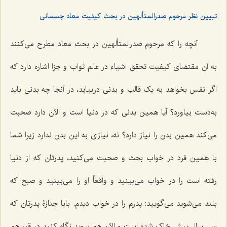
تبیین نظر مرحوم صدرالمتألهین در بحث کیفیت معاد جسمانی
آنچه را که مرحوم صدرالمتألهین در بحث معاد مطرح مى‌کنند
به آن مقتضاى کیفیت تحقق اشیاء در عالم ثواب و جزا اشاره دارد که
اگر نفس بخواهد به یک قالب و بدنى دربیاید، در آنجا چه بدنى باید
به‌دست بیاورد؟ آیا همین بدنى که در دنیا است و الآن دارد صحبت
مى‌کند همین بدن را نیاز دارد؟ نه، نیازى به این بدن ندارد زیرا شما
با همین فرد در خواب بحث و صحبت مى‌کنید، پدرتان که از دنیا
رفته است را در خواب مى‌بینید و واقعاً او را مى‌بینید و صبح که
بلند مى‌شوید مى‌گویید: پدرم را در خواب دیدم. بابا جنازۀ پدرتان که
سى سال پیش خاک شده است و الآن هم بروید نگاه کنید در قبر هم