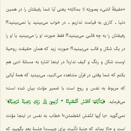
«
حقیقةُ الشىء بِصورتِه لا بمادَّتِه
» یعنى آیا شما رفیقتان را در همین
دنیا ـ کارى به قیامت نداریم ـ در خواب مى‌بینید یا نمى‌بینید؟!
رفیقتان را به چه قالبى مى‌بینید؟! فقط صورت او را مى‌بینید یا او را
در یک شکل و قالب مى‌بینید؟! صورت زید که همان حقیقت روحیۀ
اوست شکل و رنگ و کیف ندارد! در اینجا اشاره به مسئلۀ ادبى هم
بکنم که شما وقتى در قرآن مشاهده مى‌کنید، مى‌بینید که همۀ آیاتى
که مربوط به نفس و روح است با ضمیر مؤنث بیان شده است؛
﴿يَٰٓأَيَّتُهَا ٱلنَّفۡسُ ٱلۡمُطۡمَئِنَّةُ * ٱرۡجِعِيٓ إِلَىٰ رَبِّكِ رَاضِيَةٗ مَّرۡضِيَّةٗ﴾
می‌فرماید:
1
نمى‌گوید: «
یا أیّها النَّفسُ المُطمئن
»! خطاب به نفس در اینجا مؤنث
است و حالا بماند که جنبۀ تأنیث براى چیست! جلسۀ بعد بگویید که