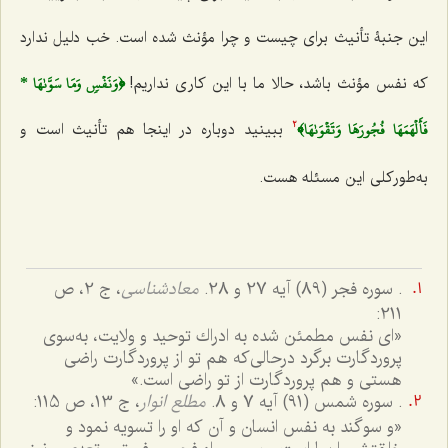
این جنبۀ تأنیث برای چیست و چرا مؤنث شده است. خب دلیل ندارد
﴿وَنَفۡسٖ وَمَا سَوَّىٰهَا *
که نفس مؤنث باشد، حالا ما با این کارى نداریم!
فَأَلۡهَمَهَا فُجُورَهَا وَتَقۡوَىٰهَا﴾
ببینید دوباره در اینجا هم تأنیث است و
2
به‌طورکلى این مسئله هست.
. سوره فجر (89) آیه 27 و 28.
معادشناسی
، ج 2، ص
211:
«اى نفس مطمئن شده به ادراك توحید و ولایت، به‌سوى
پروردگارت برگرد درحالى‌كه هم تو از پروردگارت راضى
هستى و هم پروردگارت از تو راضى است‌.»
. سوره شمس (91) آیه 7 و 8.
مطلع انوار
، ج 13، ص 115:
«و سوگند به نفس انسان و آن كه او را تسویه نمود و