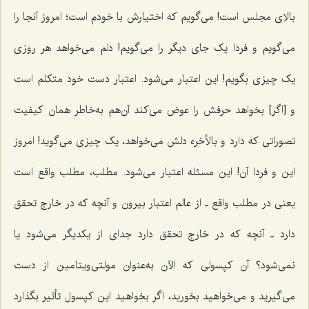
بالای مجلس است! می‌گویم که اختیارش با خودم است؛ امروز آنجا را
می‌گویم و فردا یک جای دیگر را می‌گویم! دلم مى‌خواهد هر روزى
یک چیزى بگویم! این اعتبار مى‌شود. اعتبار دست خود متکلم است
و [اگر] بخواهد حرفش را عوض مى‌کند آن‌هم به‌خاطر همان کیفیت
تصوراتی که دارد و بالأخره دلش مى‌خواهد، یک چیزى مى‌گوید! امروز
این و فردا آن! این مسئله اعتبار مى‌شود. مطلب، مطلب واقع است
یعنى در مطلب واقع ـ از عالم اعتبار بیرون و آنچه که در خارج تحقق
دارد ـ آنچه که در خارج‌ تحقق دارد جداى از یکدیگر مى‌شود یا
نمى‌شود؟ آن کپسولى که الآن به‌عنوان مولتی‌ویتامین از دست
مى‌گیرید و مى‌خواهید بخورید، اگر بخواهید این کپسول تأثیر بگذارد