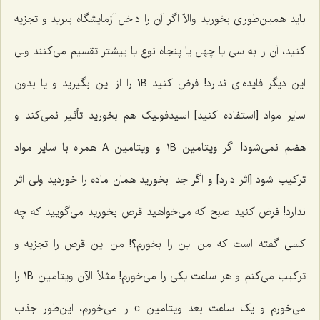
باید همین‌طورى بخورید والاّ اگر آن را داخل آزمایشگاه ببرید و تجزیه
کنید، آن را به سى یا چهل یا پنجاه نوع یا بیشتر تقسیم می‌کنند ولی
این دیگر فایده‌اى ندارد! فرض کنید 1B را از این بگیرید و یا بدون
سایر مواد [استفاده کنید] اسیدفولیک هم بخورید تأثیر نمى‌کند و
هضم نمى‌شود! اگر ویتامین 1B و ویتامین A همراه با سایر مواد
ترکیب شود [اثر دارد] و اگر جدا بخورید همان ماده را خوردید ولی اثر
ندارد! فرض کنید صبح که می‌خواهید قرص بخورید می‌گویید که چه
کسی گفته است که من این را بخورم؟! من این قرص را تجزیه و
ترکیب می‌کنم و هر ساعت یکی را می‌خورم! مثلاً الآن ویتامین 1B را
می‌خورم و یک ساعت بعد ویتامین c را می‌خورم، این‌طور جذب