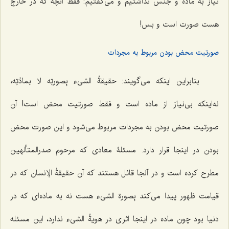
نیاز به ماده و جنس نداشتیم و مى‌گفتیم: فقط آنچه که در خارج
هست صورت است و بس!
صورتیت محض بودن مربوط به مجردات
بنابراین اینکه مى‌گویند:
حقیقةُ الشىء بِصورتِه لا بمادَّتِه
،
نه‌اینکه بی‌نیاز از ماده است و فقط صورتیت محض است! آن
صورتیت محض بودن به مجردات مربوط مى‌شود و این صورت محض
بودن در اینجا قرار دارد. مسئلۀ معادى که مرحوم صدرالمتألهین
مطرح کرده است و در آنجا قائل هستند که آن
حقیقةُ الإنسان
که در
قیامت ظهور پیدا مى‌کند
بِصورة الشی‌ء
هست نه به ماده‌ای که در
دنیا بود چون ماده در اینجا اثرى در
هویةُ الشی‌ء
ندارد، این مسئله