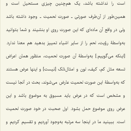
است را نداشته باشد، یک هم‌چنین چیزی مستحیل است و
همین‌طور از آن‌طرف صورتى ـ صورت لحمیت ـ وجود داشته باشد
ولى در واقع آن ماده‌اى که این صورت روى او بنشیند و شما بتوانید
به‌واسطۀ رؤیت، لحم را از سایر اشیاء تمییز بدهید هم معنا ندارد.
[اینکه می‌گوییم:] به‌واسطۀ آن صورت لحمیت، منظور همان اعراض
تسعه مثل کم، کیف، لون و امثال‌ذلک [نیست] و اینها عرض هستند
که به‌واسطۀ این صورت لحمیت عارض مى‌شوند، بحث در آنجا نیست
و مشخص است که در عرض باید مسبوق به موضوع باشد و این
عرض روى موضوع حمل بشود. اول صحبت در خود صورت لحمیت
است. ببینید ما در اینجا سه مرتبه به‌وجود آوردیم و تقسیم کردیم و