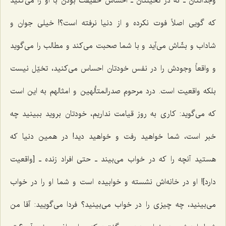
وجدانتان ـ نه در تخیلتان ـ احساس حقیقت بودن با او را مى‌کنید
که گویى اصلاً فوت نکرده و از دنیا نرفته است؟! خیلى جوان و
شاداب و بشّاش مى‌آید و با شما صحبت مى‌کند و مطالب را مى‌گوید
و واقعاً وجودش را در نفس خودتان احساس مى‌کنید، تخیّل نیست
بلکه واقعیت است. درد مرحوم صدرالمتألهین و امثالهم به این است
که می‌گوید: کاری به روز قیامت نداریم، خودتان بروید ببینید چه
خبر است، شما خواهید رفت و خواهید دید! در همین دنیا که
هستید آنچه را که در خواب مى‌بیند ـ حتی افراد زنده ـ [واقعیت
دارد]! او در خانه‌اش نشسته و خوابیده است و شما او را در خواب
مى‌بینید، چه چیزى را در خواب مى‌بینید؟ فردا مى‌گویید: آقا من