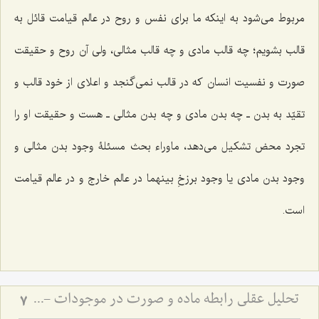
مربوط مى‌شود به اینکه ما براى نفس و روح در عالم قیامت قائل به
قالب بشویم؛ چه قالب مادى و چه قالب مثالی، ولى آن روح و حقیقت
صورت و نفسیت انسان که در قالب نمى‌گنجد و اعلاى از خود قالب و
تقیّد به بدن ـ چه بدن مادى و چه بدن مثالى ـ هست و حقیقت او را
تجرد محض تشکیل مى‌دهد، ماوراء بحث مسئلۀ وجود بدن مثالى و
وجود بدن مادى یا وجود برزخِ بینهما در عالم خارج و در عالم قیامت
است.
تحلیل عقلی رابطه ماده و صورت در موجودات - بررسی تقدم و تأخر وجودی ماده و صورت در عالم خارج
7