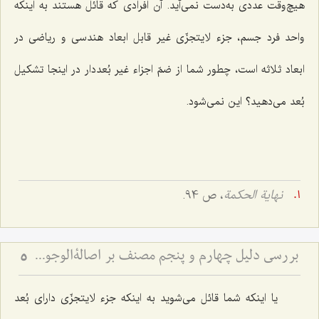
هیچ‌وقت عددی به‌دست نمی‌آید. آن افرادی که قائل هستند به اینکه
واحد فرد جسم، جزء لایتجزّی غیر قابل ابعاد هندسی و ریاضی در
ابعاد ثلاثه است، چطور شما از ضمّ اجزاء غیر بُعددار در اینجا تشکیل
بُعد می‌دهید؟ این نمی‌شود.
نهایة الحکمة
، ص 94.
بررسی دلیل چهارم و پنجم مصنف بر اصالةالوجود - نقد کلام حاجی سبزواری در امکان تحقق امور غیرمتناهی بین حاصرین
5
یا اینکه شما قائل می‌شوید به اینکه جزء لایتجزّی دارای بُعد