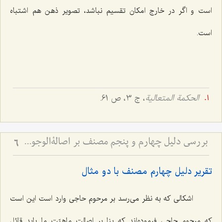
است و اگر در خارج امکان تقسیم نباشد، تصویر ذهن هم اشتباه
است.
الحکمة المتعالیة
، ج 3، ص 61.
بررسی دلیل چهارم و پنجم مصنف بر اصالةالوجود - نقد کلام حاجی سبزواری در امکان تحقق امور غیرمتناهی بین حاصرین
6
تقریر دلیل چهارم مصنف با دو مثال
اشکالی که به نظر می‌رسد بر مرحوم حاجی وارد است این است
که مرحوم حاجی فرموده‌اند که بنا بر اصالت ماهیّت ما باید قائل