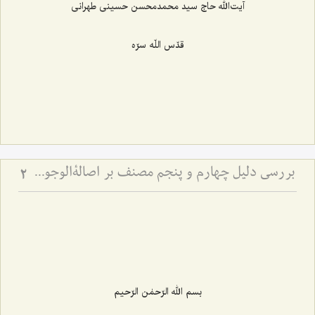
آیت‌الله حاج سید محمدمحسن حسینی طهرانی
قدّس اللّه سرّه
بررسی دلیل چهارم و پنجم مصنف بر اصالةالوجود - نقد کلام حاجی سبزواری در امکان تحقق امور غیرمتناهی بین حاصرین
2
بسم الله الرّحمٰن الرّحیم