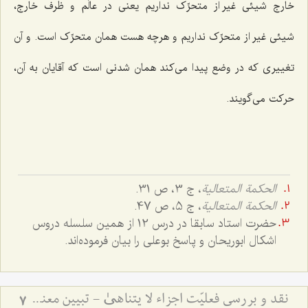
خارج شیئی غیر از متحرِّک نداریم یعنی در عالَم و ظرف خارج،
شیئی غیر از متحرِّک نداریم و هرچه هست همان متحرِّک است. و آن
تغییری که در وضع پیدا می‌کند همان شدنی است که آقایان به آن،
حرکت می‌گویند.
الحکمة المتعالیة
، ج 3، ص 31.
الحکمة المتعالیة
، ج 5، ص 47.
حضرت استاد سابقا در درس 12 از همین سلسله دروس
اشکال ابوریحان و پاسخ بوعلی را بیان فرموده‌اند.
نقد و بررسی فعلیّت اجزاء لا یتناهیٰ - تبیین معنای حرکت و اقسام آن
7