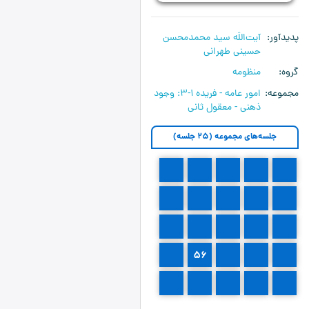
پدیدآور
آیت‌اللَه سید محمدمحسن
حسینی طهرانی
گروه
منظومه
مجموعه
امور عامه - فریده ۱-۳:‌ وجود
ذهنی - معقول ثانی
جلسه‌های مجموعه (25 جلسه)
42
41
40
39
38
47
46
45
44
43
52
51
50
49
48
57
56
55
54
53
62
61
60
59
58