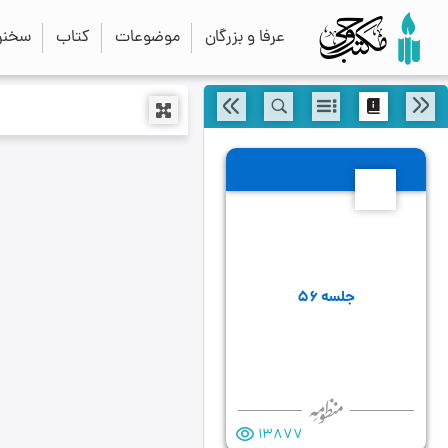
عرفا و بزرگان
موضوعات
کتاب
سخنرا
56
جلسه ۵۶
13877