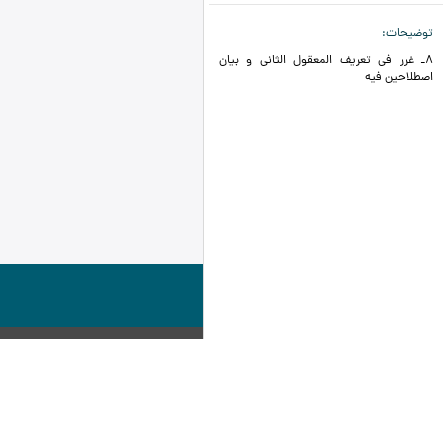
توضیحات
8ـ غرر فی تعریف المعقول الثانی و بیان
اصطلاحین فیه