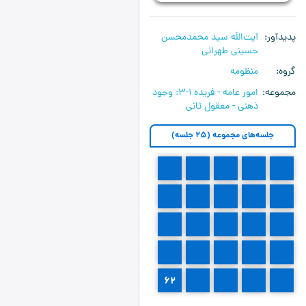
پدیدآور
آیت‌اللَه سید محمدمحسن
حسینی طهرانی
گروه
منظومه
مجموعه
امور عامه - فریده ۱-۳:‌ وجود
ذهنی - معقول ثانی
جلسه‌های مجموعه (25 جلسه)
42
41
40
39
38
47
46
45
44
43
52
51
50
49
48
57
56
55
54
53
62
61
60
59
58