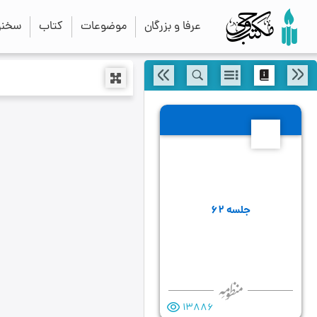
عرفا و بزرگان
موضوعات
کتاب
سخنرا
62
جلسه ۶۲
13886