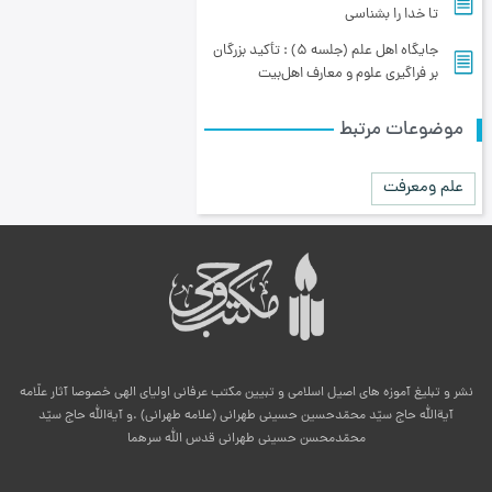
تا خدا را بشناسى
جایگاه اهل علم (جلسه 5) : تأکید بزرگان
بر فراگیری علوم و معارف اهل‌بیت
موضوعات مرتبط
علم ومعرفت
نشر و تبلیغ آموزه های اصیل اسلامی و تبیین مکتب عرفانی اولیای الهی خصوصا آثار علّامه
آیةالله حاج سیّد محمّدحسین حسینی طهرانی (علامه طهرانی) .و آیةالله حاج سیّد
محمّدمحسن حسینی طهرانی قدس الله سرهما