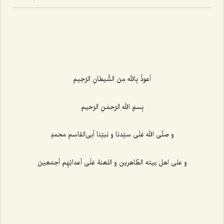
أعوذُ بِالله مِنَ الشَّیطانِ الرَّجیم
بِسمِ الله ِالرّحمٰنِ الرّحیم
و صلّی الله عَلَی سیّدنا و نبیّنا أبی‌القاسم محمدٍ
و علی اهل بیته الطّاهرین و اللعنة عَلَی أعدائِهِم أجمَعینَ