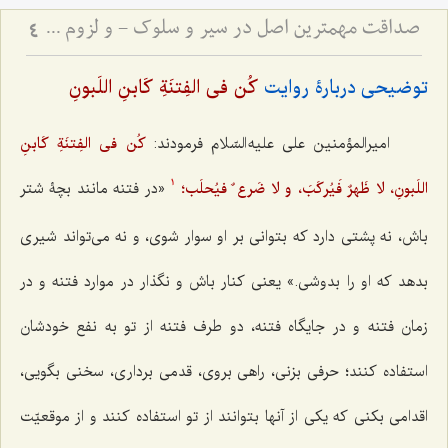
صداقت مهمترین اصل در سیر و سلوک - و لزوم استقامت در مسیر حق
4
توضیحی دربارۀ روایت
کُن فی الفِتنَةِ کَابنِ اللَبونِ
امیرالمؤمنین علی علیه السّلام فرمودند:
کُن فی الفِتنَةِ کَابنِ
اللَبونِ، لا ظَهرٌ فَیُرکَبَ، و لا ضَرع ٌ فیُحلَب؛
«در فتنه مانند بچۀ شتر
1
باش، نه پشتی دارد که بتوانی بر او سوار شوی، و نه می‌تواند شیری
بدهد که او را بدوشی.» یعنی کنار باش و نگذار در موارد فتنه و در
زمان فتنه و در جایگاه فتنه، دو طرف فتنه از تو به نفع خودشان
استفاده کنند؛ حرفی بزنی، راهی بروی، قدمی برداری، سخنی بگویی،
اقدامی بکنی که یکی از آنها بتوانند از تو استفاده کنند و از موقعیّت