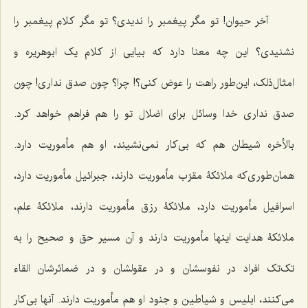
آخر حیوان! تو مگر پیغمبر را ندیدی؟ تو مگر کلام پیغمبر را
نشنیدی؟ این چه معنا دارد که بیایی از کلام یک ابوهریره و
امثال‌ذلک، این‌طور راهت را عوض کنی؟! چرا؟ چون صدق نداری! چون
صدق نداری خدا وسائل برای اضلال تو را هم فراهم خواهد کرد.
بالأخره شیطان هم که بی‌کار نمی‌نشیند، او هم مأموریت دارد.
همان‌طوری‌که ملائکۀ مقرّب مأموریت دارند، جبرائیل مأموریت دارد،
اسرافیل مأموریت دارد، ملائکۀ رزق مأموریت دارند، ملائکۀ علم،
ملائکۀ هدایت اینها مأموریت دارند و آن مسیر حق و صحیح را به
تک‌تک افراد در نفوسشان و در عقولشان و در ضمائرشان القاء
می‌کنند، ابلیس و شیاطین و جنود او هم مأموریت دارند. آنها بی‌کار