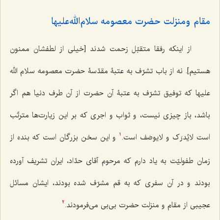
مقام ومنزلت حضرت معصومه سلام‌الله‌علیها
از اینکه رفقا متقبّل زحمت شدند [خیلی از لطفشان ممنون
هستیم]. نه از باب تشرّف به عتبۀ مقدّسۀ حضرت معصومه سلام الله
علیها که توفیق تشرّف به عتبۀ آن حضرت از آن طرف دنیا هم اگر
باشد، باز چیزی نیست، و ثواب و اجری که بر این زیارت‌ها مترتّب
است لایُدرَک و لایوصَف است.
و این سخن بزرگان است که بنده از
1
زمان طفولیّت به یاد دارم که مرحوم آقای حدّاد، ایران تشریف آورده
بودند و در آن سفری که به قم مشرّف شده بودند، ایشان مسائل
عجیبی از مقام و منزلت حضرت بی‌بی می‌فرمودند.
2