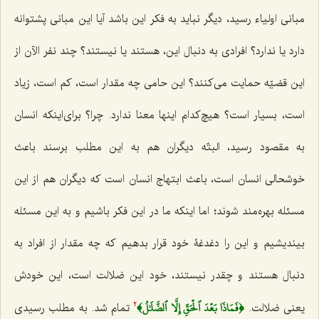
مبانی اولیاء رسید، دیگر نباید به فکر این باشد آیا این مبانی پشتوانه
دارد یا ندارد؟ افرادی به دنبال این، هستند یا نیستند؟ چند نفر الآن از
این قضیّه حمایت می‌کنند؟ این حامی چه مقدار است، کم است، زیاد
است، بسیار است؟ هیچ‌کدام اینها معنا ندارد. چرا؟ برای‌اینکه انسان
به مقصود رسید، البتّه دیگران هم به این مطلب برسند باعث
خوشحالی انسان است، باعث ابتهاج انسان است که دیگران هم از این
مسئله بهره‌مند شوند؛ اما اینکه ما در این فکر باشیم و به این مسئله
بیندیشیم و این را دغدغۀ خود قرار بدهیم که چه مقدار از افراد به
دنبال هستند و چقدر نیستند، خود این ضلالت است، این خودش
﴿فَمَاذَا بَعۡدَ ٱلۡحَقِّ إِلَّا ٱلضَّلَٰلُ﴾
یعنی ضلالت.
تمام شد. به مطلب رسیدی
2