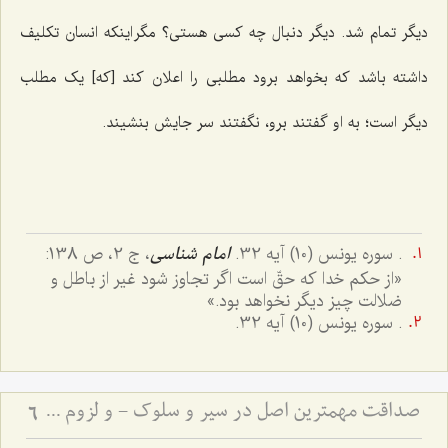
دیگر تمام شد. دیگر دنبال چه کسی هستی؟ مگر اینکه انسان تکلیف
داشته باشد که بخواهد برود مطلبی را اعلان کند [که] یک مطلب
دیگر است؛ به او گفتند برو، نگفتند سر جایش بنشیند.
. سوره یونس (10) آیه 32.
امام شناسی
، ج 2، ص 138:
«از حكم خدا كه حقّ است اگر تجاوز شود غير از باطل و
ضلالت چيز ديگر نخواهد بود.»
. سوره یونس (10) آیه 32.
صداقت مهمترین اصل در سیر و سلوک - و لزوم استقامت در مسیر حق
6