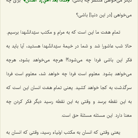
﴿فَمَاذَا بَعۡدَ ٱلۡحَقِّ إِلَّا ٱلضَّلَٰلُ﴾
دیگر می‌خواهی منتظر چه باشی؟
برای چه
می‌خواهی [در این دنیا] باشی؟
تمام همّت ما این است که به مرام و مکتب سیّدالشّهدا برسیم.
حالا شب عاشورا شد و شما در خیمۀ سیّدالشّهدا هستید، آیا باید به
فکر این باشی فردا چه می‌شود؟! هرچه می‌خواهد بشود، هرچه
می‌خواهد بشود. معلوم است فردا چه خواهد شد، معلوم است فردا
سرگذشت به کجا خواهد کشید. یعنی تمام همّت انسان این است که
به این نقطه برسد و وقتی به این نقطه رسید دیگر فکر کردن چه
معنا دارد. این مسئله مسئلۀ حق است.
یعنی وقتی که انسان به مکتب اولیاء رسید، وقتی که انسان به