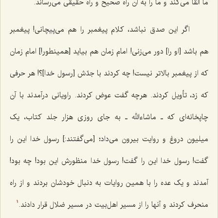
ما القا می‌کند و ما را به آن راه صحیح و راه حقیقی می‌رساند.
اگر این صدق نباشد، کلام پیغمبر را هم می‌پیچانی! پیغمبر
هم باشد [او را] دور می‌زنی! امام زمان هم بیاید [همینطور!] امام زمان
که از پیغمبر بالاتر نیست! چه کردند با جدّش [رسول خدا]؟! هر حرفی
که زد، تأویل کردند. هرچه گفت عوض کردند. راویانی درآمدند با آن
چاپخانه‌ای که ـ ماشاءالله ـ به جای روزی هزار جلد کتاب، یک
میلیون دروغ و روایت بیرون می‌داد؛ [می‌گفتند:] رسول خدا این را
گفت! رسول خدا این را گفت! رسول خدا منظورش این بود! چه بود!
آمدند و یک عده را با همین روایات به دنبال خودشان بردند و از راه
منحرف کردند و آنها را از مسیر اهل‌بیت در مسیر ضلال قرار دادند.
1