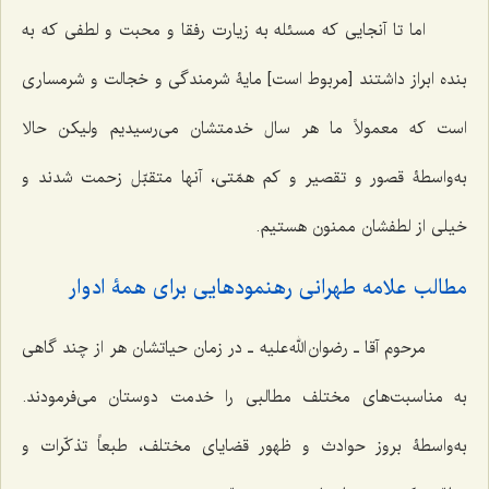
اما تا آنجایی که مسئله به زیارت رفقا و محبت و لطفی که به
بنده ابراز داشتند [مربوط است] مایۀ شرمندگی و خجالت و شرمساری
است که معمولاً ما هر سال خدمتشان می‌رسیدیم ولیکن حالا
به‌واسطۀ قصور و تقصیر و کم همّتی، آنها متقبّل زحمت شدند و
خیلی از لطفشان ممنون هستیم.
مطالب علامه طهرانی رهنمودهایی برای همۀ ادوار
مرحوم آقا ـ رضوان الله علیه ـ در زمان حیاتشان هر از چند گاهی
به مناسبت‌های مختلف مطالبی را خدمت دوستان می‌فرمودند.
به‌واسطۀ بروز حوادث و ظهور قضایای مختلف، طبعاً تذکّرات و