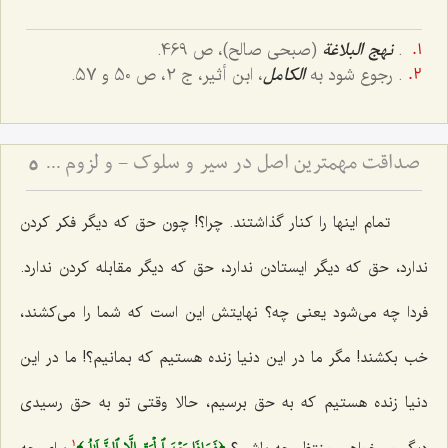
.
نهج البلاغة
(صبحی صالح)، ص 469.
. رجوع شود به
الکامل
، ابن أثیر، ج 2، ص 50 و 57.
صداقت مهمترین اصل در سیر و سلوک - و لزوم استقامت در مسیر حق
5
تمام اینها را کنار گذاشتند. چرا؟! چون حق که دیگر فکر کردن
ندارد، حق که دیگر ایستادن ندارد، حق که دیگر مقابله کردن ندارد.
فردا چه می‌شود یعنی چه؟ نهایتش این است که شما را می‌کشند،
خب بکشند! مگر ما در این دنیا زنده هستیم که بمانیم؟! ما در این
دنیا زنده هستیم که به حق برسیم، حالا وقتی تو به حق رسیدی
1