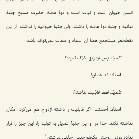
انسان حیوان است و نبات است و قوۀ عاقله. حضرت مسیح جنبۀ
نباتیه و جنبۀ قوۀ عاقله را داشته، ولی جنبۀ حیوانیه را نداشته. از این
نقطه‌نظر مستجمع همۀ آن اسماء و صفات نمی‌تواند باشد.
تلمیذ:
پس ازدواج ملاک نبوده؟
استاد:
نه، همان!
تلمیذ:
فقط قابلیت نداشته!
استاد:
أحسنت. اگر قابلیت را داشته ازدواج هم می‌کرد، امکان
نداشته نکند. خدا در او این جنبۀ تمایل به تولید را، این چیز را قرار
نداده بوده. روحش یک‌هم‌چنین حالتی نداشته.
2