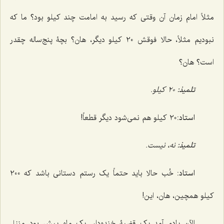
مثلاً امام زمان آن وقتی که رسید به امامت چند کیلو بود؟ ما که
نبودیم مثلاً، حالا فوقش 20 کیلو دیگر، هان؟ بچۀ پنج‌ساله چقدر
است؟ هان؟
تلمیذ:
20 کیلو.
استاد:
20 کیلو هم نمی‌شود دیگر قطعاً!
تلمیذ:
نه، نیست.
استاد:
خُب حالا باید حتماً یک رستم دستانی باشد که 200
کیلو همچین، هان، این!
الآن یادم آمد یک قضیۀ خنده‌دار. یک ماه پیش بود منزل