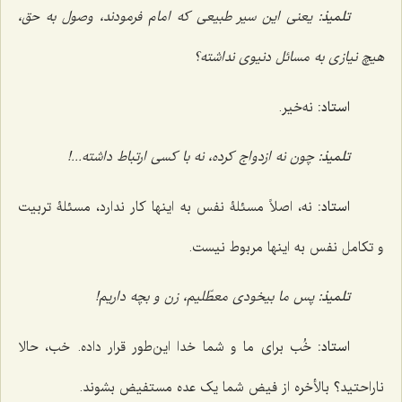
تلمیذ:
یعنی این سیر طبیعی که امام فرمودند، وصول به حق،
هیچ نیازی به مسائل دنیوی نداشته؟
استاد:
نه‌خیر.
تلمیذ:
چون نه ازدواج کرده، نه با کسی ارتباط داشته...!
استاد:
نه، اصلاً مسئلۀ نفس به اینها کار ندارد، مسئلۀ تربیت
و تکامل نفس به اینها مربوط نیست.
تلمیذ:
پس ما بیخودی معطّلیم، زن و بچه داریم!
استاد:
خُب برای ما و شما خدا این‌طور قرار داده. خب، حالا
ناراحتید؟ بالأخره از فیض شما یک عده مستفیض بشوند.