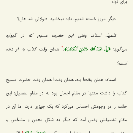
برای تو!»
1
دیگر امروز خسته شدیم، باید ببخشید. طولانی شد هان؟
تلمیذ:
استاد، وقتی این حضرت مسیح که در گهواره
﴿إِنِّي عَبۡدُ ٱللَهِ ءَاتَىٰنِيَ ٱلۡكِتَٰبَ﴾
می‌گوید:
؛
همان وقت کتاب به او داده
2
است؟
استاد:
همان وقت! بله، همان وقت! همان وقت حضرت مسیح
کتاب را داشت منتها در مقام اجمال بود نه در مقام تفصیل؛ این
حالت را در وجودش احساس می‌کرد که یک چیزی دارد، اما آن در
مقام تفصیلش وقتی آمد که دیگر به شکل معیّن و مشخّص و
3