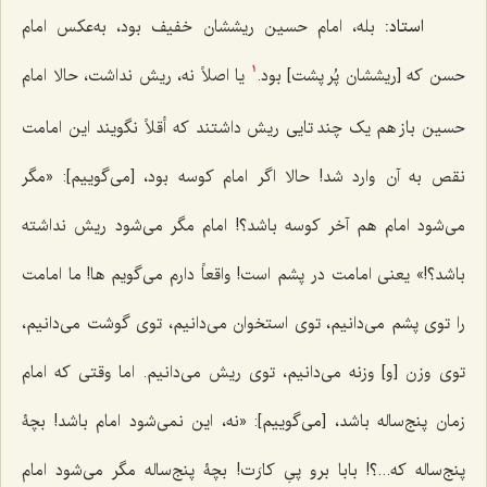
استاد:
بله، امام حسین ریششان خفیف بود، به‌عکس امام
حسن که [ریششان پُر پشت] بود.
یا اصلاً نه، ریش نداشت، حالا امام
1
حسین باز هم یک چند تایی ریش داشتند که أقلاً نگویند این امامت
نقص به آن وارد شد! حالا اگر امام کوسه بود، [می‌گوییم]: «مگر
می‌شود امام هم آخر کوسه باشد؟! امام مگر می‌شود ریش نداشته
باشد؟!» یعنی امامت در پشم است! واقعاً دارم می‌گویم ها! ما امامت
را توی پشم می‌دانیم، توی استخوان می‌دانیم، توی گوشت می‌دانیم،
توی وزن [و] وزنه می‌دانیم، توی ریش می‌دانیم. اما وقتی که امام
زمان پنج‌ساله باشد، [می‌گوییم]: «نه، این نمی‌شود امام باشد! بچۀ
پنج‌ساله که...؟! بابا برو پیِ کارَت! بچۀ پنج‌ساله مگر می‌شود امام