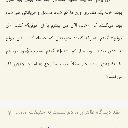
بودم، خُب یک مقداری وزن ما کم شده، مسائل و جریاناتی طی شده
بود. می‌گفتم که: «خب، الآن من بهترم یا آن موقع؟» گفت: «آن
موقع!» گفتم: «چرا؟» ‌گفت: «هیبتتان کم شده!» گفت: «آن موقع
هیبتتان بیشتر بود، حالا کم [شده].» گفتم: «خب بالأخره این هم
یک نظریه‌ای است» خب مثلاً ببینید ما راجع به امامت چه‌جور فکر
می‌کنیم؟
نقد دیدگاه ظاهری مردم نسبت به حقیقت امامت و ولایت
3