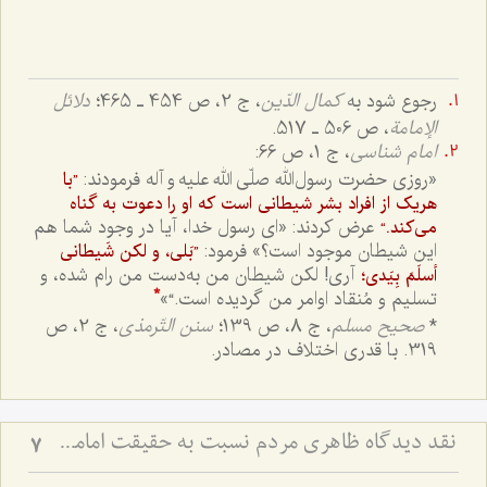
رجوع شود به
کمال الدّین
، ج 2، ص 454 ـ 465؛
دلائل
الإمامة
، ص 506 ـ 517.
امام شناسی
، ج 1، ص 66:
«روزی حضرت رسول‌الله صلّی الله علیه و آله فرمودند:
”با
هریک از افراد بشر شیطانی است که او را دعوت به گناه
عرض کردند: «ای رسول خدا، آیا در وجود شما هم
می‌کند.“
این شیطان موجود است؟» فرمود:
”بَلی، و لکن شَیطانی
آری! لکن شیطان من به‌دست من رام شده، و
أسلَمَ بِیَدی؛
تسلیم و مُنقاد اوامر من گردیده است.“»
*
*
صحیح مسلم
، ج 8، ص 139؛
سنن التّرمذی
، ج 2، ص
319. با قدری اختلاف در مصادر.
نقد دیدگاه ظاهری مردم نسبت به حقیقت امامت و ولایت
7