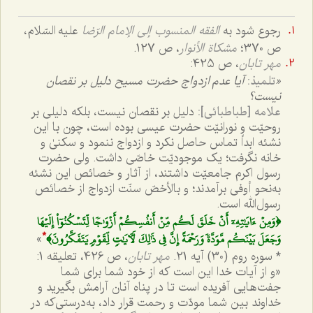
رجوع شود به
الفقه المنسوب إلی الإمام الرّضا
علیه السّلام،
ص 370؛
مشکاة الأنوار
، ص 127.
مهر تابان
، ص 425:
«
تلمیذ:
آیا عدم ازدواج حضرت مسیح دلیل بر نقصان
نیست؟
علامه [طباطبائی]:
دلیل بر نقصان نیست، بلکه دلیلی بر
روحیّت و نورانیّت حضرت عیسی بوده است، چون با این
نشئه ابداً تماس حاصل نکرد و ازدواج ننمود و سکنیٰ و
خانه نگرفت؛ یک موجودیّت خاصّی داشت. ولی حضرت
رسول اکرم جامعیّت داشتند، از آثار و خصائص این نشئه
به‌نحو أوفی برآمدند؛ و بالأخصّ سنّت ازدواج از خصائص
رسول‌الله است.
﴿وَمِنۡ ءَايَٰتِهِۦٓ أَنۡ خَلَقَ لَكُم مِّنۡ أَنفُسِكُمۡ أَزۡوَٰجٗا لِّتَسۡكُنُوٓاْ إِلَيۡهَا
وَجَعَلَ بَيۡنَكُم مَّوَدَّةٗ وَرَحۡمَةً إِنَّ فِي ذَٰلِكَ لَأٓيَٰتٖ لِّقَوۡمٖ يَتَفَكَّرُونَ﴾
»
*
* سوره روم (30) آیه 21.
مهر تابان
، ص 426، تعلیقه 1:
«و از آیات خدا این است که از خود شما برای شما
جفت‌هایی آفریده است تا در پناه آنان آرامش بگیرید و
خداوند بین شما مودّت و رحمت قرار داد، به‌درستی‌که در