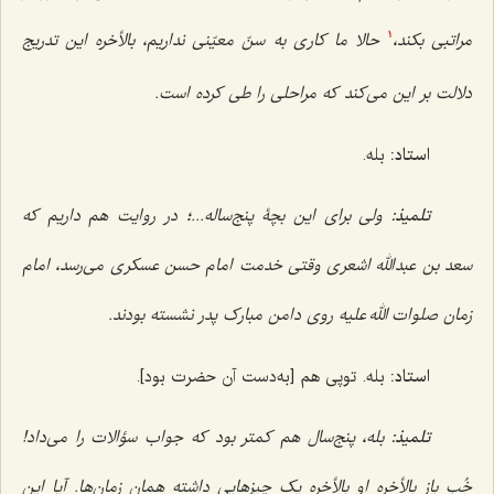
مراتبی بکند،
حالا ما کاری به سنّ معیّنی نداریم، بالأخره این تدریج
1
دلالت بر این می‌کند که مراحلی را طی کرده است.
استاد:
بله.
تلمیذ:
ولی برای این بچۀ پنج‌ساله...؛ در روایت هم داریم که
سعد بن عبدالله اشعری وقتی خدمت امام حسن عسکری می‌رسد، امام
زمان صلوات الله علیه روی دامن مبارک پدر نشسته بودند.
استاد:
بله. توپی هم [به‌دست آن حضرت بود].
تلمیذ:
بله، پنج‌سال هم کمتر بود که جواب سؤالات را می‌داد!
خُب باز بالأخره او بالأخره یک چیزهایی داشته همان زمان‌ها. آیا این