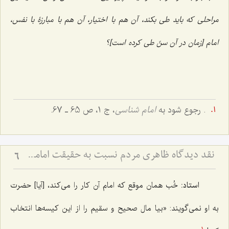
مراحلی که باید طی بکند، آن هم با اختیار، آن هم با مبارزۀ با نفس،
امام [زمان در آن سنّ طی کرده است]؟
. رجوع شود به
امام شناسی
، ج 1، ص 65 ـ 67.
نقد دیدگاه ظاهری مردم نسبت به حقیقت امامت و ولایت
6
استاد:
خُب همان موقع که امام آن کار را می‌کند، [آیا] حضرت
به او نمی‌گویند: «بیا مال صحیح و سقیم را از این کیسه‌ها انتخاب