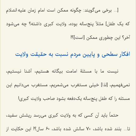
[... برخی می‌گویند: چگونه ممکن است امام زمان علیه السّلام
که یک طفل] مثلاً پنج‌ساله بوده، ولایت کبری داشته؟ چه می‌شود
آخر؟ این چطوری ممکن [است]؟!
افکار سطحی و پایین مردم نسبت به حقیقت ولایت
نیست ما با مسئلۀ امامت بیگانه هستیم، آشنا نیستیم،
نمی‌فهمیم، [لذا] خیلی مستغرب می‌شمریم، مستغرب می‌دانیم این
مسئله را که طفل پنج‌ساله یک‌دفعه بشود صاحب ولایت کبری!
حتماً باید آن کسی که به ولایت کبری می‌رسد ریشش سفید،
تا... بلند شده باشد، 70 سالش شده باشد، 60 سال؟! این حکایت از