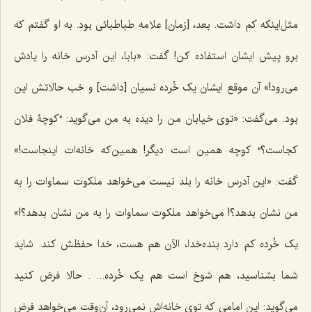
مثل‌اینکه کم داشت. بعد، [زمان] علامه طباطبائی بود. به او گفتم که
برو پیش ایشان استفاده کن! گفت: «بابا، این آدرس خانه را یادش
می‌رود!» آن موقع ایشان یک خُرده نسیان [داشت] و خب حالاتش این
بود. می‌گفت: «توی خیابان من را دیده به من می‌گوید: ”کوچۀ فلان
کجاست؟“ کوچه همین است دیگر! همین‌که خانه‌ات اینجاست!»
گفت: «این آدرس خانه را بلد نیست می‌خواهد ملکوت سماوات را به
من نشان بدهد؟! می‌خواهد ملکوت سماوات را به من نشان بدهد؟!»
یک خُرده کم دارد بنده‌خدا، الآن هم هست، خدا حفظش کند. شاید
شما بشناسید، هم شوخ است هم یک خُرده... . حالا فرض کنید
می‌گوید: این امامی که توی خانه‌اش نمی‌رود، آن‌وقت می‌خواهد فرض