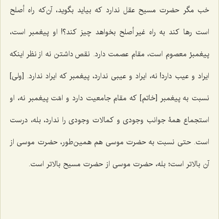
خب مگر حضرت مسیح عقل ندارد که بیاید بگوید، آن‌که راه أصلح
است رها کند به راه غیر أصلح بخواهد چیز کند؟! او پیغمبر است،
پیغمبرْ معصوم است، مقام عصمت دارد. نقص داشتن نه از نظر اینکه
ایراد و عیب دارد! نه، ایراد و عیبی ندارد، پیغمبر که ایراد ندارد. [ولی]
نسبت به پیغمبر [خاتم] که مقام جامعیت دارد و امّت پیغمبر نه، او
استجماع همۀ جوانب وجودی و کمالات وجودی را ندارد، بله، درست
است. حتی نسبت به حضرت موسی هم همین‌طور، حضرت موسی از
آن بالاتر است؛ بله، حضرت موسی از حضرت مسیح بالاتر است.