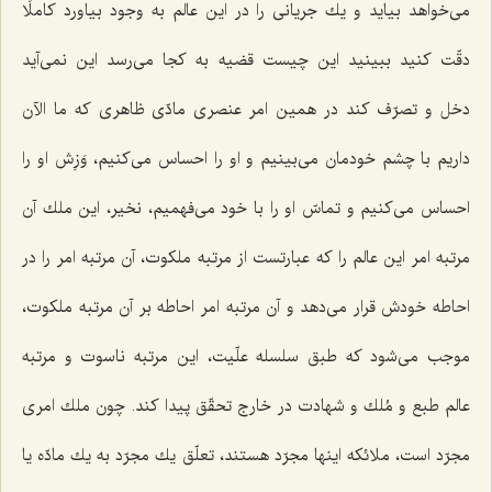
می‌خواهد بیاید و یك جریانی را در این عالم به وجود بیاورد كاملًا
دقّت كنید ببینید این چیست قضیه به كجا می‌رسد این نمی‌آید
دخل و تصرّف كند در همین امر عنصری مادّی ظاهری كه ما الآن
داریم با چشم خودمان می‌بینیم و او را احساس می‌كنیم، وَزِش او را
احساس می‌كنیم و تماسّ او را با خود می‌فهمیم، نخیر، این ملك آن
مرتبه امر این عالم را كه عبارتست از مرتبه ملكوت، آن مرتبه امر را در
احاطه خودش قرار می‌دهد و آن مرتبه امر احاطه بر آن مرتبه ملكوت،
موجب می‌شود كه طبق سلسله علّیت، این مرتبه ناسوت و مرتبه
عالم طبع و مُلك و شهادت در خارج تحقّق پیدا كند. چون ملك امری
مجرّد است، ملائكه اینها مجرّد هستند، تعلّق یك مجرّد به یك مادّه یا