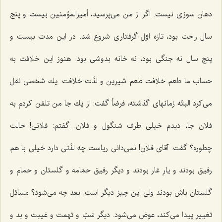
دهان سوزی نیست. اگر از من می‌پرسید، أمیرالمؤمنین بیست و پنج
سال راحت بود، تازه اوّل گرفتاری شروع شد. در این مدت بیست و
پنج سال نه جنگی بود، نه خانه بدوشی بود. هنوز این خلافت به
حساب ما طعم خلافت طعم شیرین و لذّت خلافت. یك شخصی نقل
می‌كرد البتّه زمانهای گذشته، فرضاً گفت: از یك جا من تلفن كردم به
فلان جا، دیدم خیلی طرف شنگول و فلان. گفتم: فلانی! حالت
چطوره؟ گفت: آقای فلان! نمی‌دانی ریاست چه لذّتی دارد خیلی با هم
رفیق بودند و یارِ غار بودند و دیگر رفیق حمّامه و گلستان و حمام و
گلستان باش بودند ولی این چیز دیگر است. بعد چه می‌شود؟ مسائل
تغییر پیدا می‌كند، عوض می‌شود. دیگر سَبّ و تهمت و غیبت و بد و