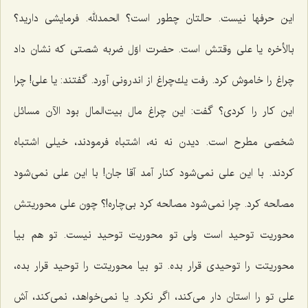
این حرفها نیست. حالتان چطور است؟ الحمدلله. فرمایشی دارید؟
بالأخره یا علی وقتش است. حضرت اوّل ضربه شصتی كه نشان داد
چراغ را خاموش كرد. رفت یك‌چراغ از اندرونی آورد. گفتند: یا علی! چرا
این كار را كردی؟ گفت: این چراغ مال بیت‌المال بود الآن مسائل
شخصی مطرح است. دیدن نه نه، اشتباه فرمودند، خیلی اشتباه
كردند. با این علی نمی‌شود كنار آمد آقا جان! با این علی نمی‌شود
مصالحه كرد. چرا نمی‌شود مصالحه كرد بی‌چاره!؟ چون علی محوریتش
محوریت توحید است ولی تو محوریت توحید نیست. تو هم بیا
محوریتت را توحیدی قرار بده. تو بیا محوریتت را توحید قرار بده،
علی تو را استان دار می‌كند، اگر نكرد. یا نمی‌خواهد، نمی‌كند، آش