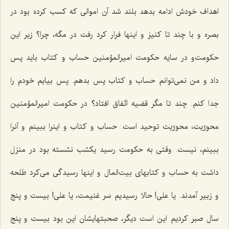
اهداف خودش ادامه بدهد بلند شد آن اموالی كه كسب كرده بود در
بصره و با چند تا كنیز و اینها فرار كرد رفت در مكّه، چرا؟ زیر این
حكومت‌و در سایه حكومت امیرالمؤمنین حساب و كتاب باید پس
داد و من نمی‌توانم حساب و كتاب پس بدهم. پس بیایم خودم را
جدا كنم. چند تا مگر قضیه اتّفاق افتاد؟ در حكومت امیرالمؤمنین
محورّیت، محورّیت توحید است. حساب و كتاب و اینرا ببینم و آنرا
ببینم، نیست. وقتی به حكومت رسید یكشب نشسته بود در منزل
داشت به حساب و كتابهای بیت‌المال و اینها رسیدگی می‌كرد طلحه
و زبیر آمدند. یا علی! حالا رسیدیم سَر غنیمت، یا علی! بیست و پنج
سال صبر كردیم این است دیگر، صحبتهایشان این بود بیست و پنج