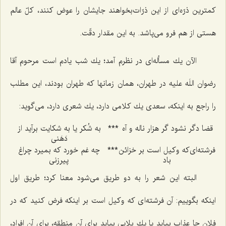
كمترین ذرّه‌ای از این ذرّات‌بخواهند جایشان را عوض كنند، كلّ عالم
هستی از هم فرو می‌پاشد. به این مقدار دقّت.
الآن یك مسأله‌ای در نظرم آمد؛ یك شب یادم است مرحوم آقا
رضوان اللَه علیه در طهران، همان زمانها كه طهران بودند، این مطلب
را راجع به اینكه، سعدی یك كلامی دارد، یك شعری دارد، می‌گوید:
قضا دگر نشود گر هزار ناله و آه‌
***
به شُكر یا به شكایت برآید از
دَهَنی‌
فرشته‌ای‌كه وكیل است بر خزائن
***
چه غم خورد كه بمیرد چراغ
باد
پیرزنی‌
البته این شعر را به دو طریق می‌شود معنا كرد؛ طریق اول
اینكه بگوییم: آن فرشته‌ای كه وكیل است بر اینكه فرض كنید كه در
فلان جا عذاب بیاید یا یك بلایی بیاید برای آن منطقه، برای آن افراد،