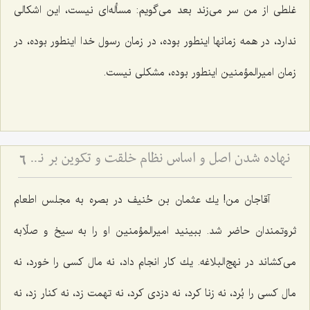
غلطی از من سر می‌زند بعد می‌گویم: مسأله‌ای نیست، این اشكالی
ندارد، در همه زمانها اینطور بوده، در زمان رسول خدا اینطور بوده، در
زمان امیرالمؤمنین اینطور بوده، مشكلی نیست.
نهاده شدن اصل و اساس نظام خلقت و تكوین بر نظم
6
آقاجان من! یك عثمان بن حُنیف در بصره به مجلس اطعام
ثروتمندان حاضر شد. ببینید امیرالمؤمنین او را به سیخ و صلّابه
می‌كشاند در نهج‌البلاغه. یك كار انجام داد، نه مال كسی را خورد، نه
مال كسی را بُرد، نه زنا كرد، نه دزدی كرد، نه تهمت زد، نه كنار زد، نه