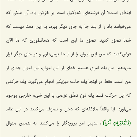
اینطور است؟ آن فرشته‌ای كه‌وكیل است بر خزائن باد، آن مَلَكی كه
می‌خواهد باد را از یك جا به جای دیگر ببرد، به این معنا نیست كه
شما تصوّر كنید. تصوّر ما این است كه همانطوری كه ما الآن
فرض‌كنید كه من این لیوان را از اینجا برمی‌دارم و در جای دیگر قرار
می‌دهم. من یك امری هستم جُدای از این لیوان، این لیوان جُدای از
من است، فقط در اینجا یك حالت فیزیكی انجام می‌گیرد، یك حركتی
كه این حركت فقط یك نوع تعلّق عَرَضی با این شی‌ء خارجی بوجود
می‌آورد. آیا واقعاً ملائكه‌ای كه دخل و تصرّف می‌كنند در این عالم‌
(فَالْمُدَبِّراتِ أَمْراً)
، تدبیر امر پروردگار را می‌كنند به همین منوال
1