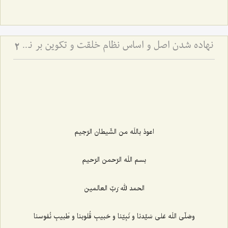
نهاده شدن اصل و اساس نظام خلقت و تكوین بر نظم
2
اعوذ باللَه من الشّيطان الرّجيم‌
بسم اللَه الرّحمن الرّحيم‌
الحمد لله رَبِّ العالمين‌
وصَلّى اللَه عَلى سَيِّدنا و نَبِيّنا و حَبيبِ قُلوبنا و طَبيبِ نُفوسنا