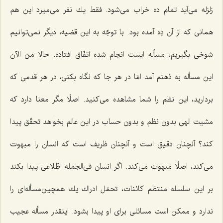
زلزله می‌آید تمام ده خراب می‌شود. فقط یك نفر می‌میرد این هم
همانی كه از آن دِه آمده بود. با توجّه به این قضیه، دیگر نمی‌توانیم
شوخی بگیریم، مسأله ایست انجام شده اتفّاق افتاده. حالا من الآن
این مسأله به ذهنم آمد امّا در هر جا كه نگاه بكنی، در هر قدمی كه
بردارید، این نظم را شما مشاهده می‌كنید. اصلًا مگر معنا دارد كه
مشیت الهی بدون نظم و بدون حساب در این عالم بخواهد تحقّق پیدا
كند؟ آنچنان دقیق است و آنچنان ظریف است كه انسان را مبهوت
می‌كند، اصلًا مبهوت می‌كند. اگر انسان فی‌الجمله اطّلاعی پیدا بكند
بر این سلسله منتظم كائنات، تحمّل ادراك یك همچین‌مسأله‌ای را
ندارد و ممكن است مسائلی برای او پیدا بشود. اینقدر مسأله عجیب