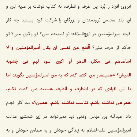
آبروی افراد را بُرد این طرف و آنطرف، نه كتاب نوشت بر علیه این و
آن. یك مجلس ثروتمندان و بزرگان را شركت كرد. ببینید چه كار
كرده امیرالمؤمنین در نهج‌البلاغه؛ تو نماینده منی؟ تو وكیل منی؟ تو
حاكم از طرف منی؟
أأقنع من نفسى ان يقال أميرالمؤمنين و لا
اساعدهم فى مكاره الدهر أو اكون اسوة لهم فى جُشوبة
العيش؟
«همینقدر من اكتفا كنم كه به من امیرالمؤمنین بگویند اما
با این افرادی كه در اینطرف و آنطرف هستند من كمك نكنم،
همراهی نداشته باشم، تناسب نداشته باشم، همین؟»
یك كار انجام
داد. عبداللَه بن عبّاس وقتی دید نمی‌تواند در زیر شمشیر عدالت
امیرالمؤمنین علیه‌السّلام به زندگی خودش و به مطامع خودش و به