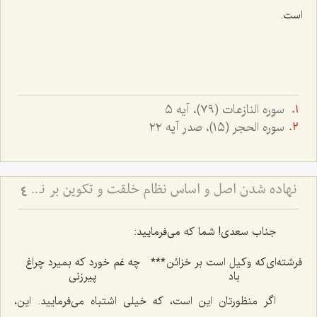
است.
سوره النازعات (٧٩)، آيه ٥
سوره الحجر (١٥)، صدر آيه ٢٢
نهاده شدن اصل و اساس نظام خلقت و تكوین بر نظم
4
جناب سعدی! شما كه می‌فرمایید:
فرشته‌ای‌كه وكیل است بر خزائن
***
چه غم خورد كه بمیرد چراغ
باد
پیرزنی‌
اگر منظورتان این است، كه خیلی اشتباه می‌فرمایید. این،