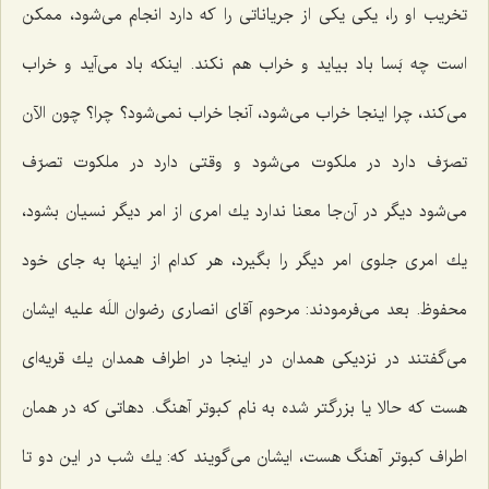
تخریب او را، یكی یكی از جریاناتی را كه دارد انجام می‌شود، ممكن
است چه بَسا باد بیاید و خراب هم نكند. اینكه باد می‌آید و خراب
می‌كند، چرا اینجا خراب می‌شود، آنجا خراب نمی‌شود؟ چرا؟ چون الآن
تصرّف دارد در ملكوت می‌شود و وقتی دارد در ملكوت تصرّف
می‌شود دیگر در آن‌جا معنا ندارد یك امری از امر دیگر نسیان بشود،
یك امری جلوی امر دیگر را بگیرد، هر كدام از اینها به جای خود
محفوظ. بعد می‌فرمودند: مرحوم آقای انصاری رضوان اللَه علیه ایشان
می‌گفتند در نزدیكی همدان در اینجا در اطراف همدان یك قریه‌ای
هست كه حالا یا بزرگتر شده به نام كبوتر آهنگ. دهاتی كه در همان
اطراف كبوتر آهنگ هست، ایشان می‌گویند كه: یك شب در این دو تا