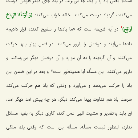
است؟ یعنی باد را از یك جا می‌برند، در یك جای دیگر طوفان درست
(وَ أَرْسَلْنَا الرِّياحَ
می‌كنند، گردباد درست می‌كنند، خانه خراب می‌كنند
لَواقِحَ)
در آیه شریفه است كه «ما بادها را تلقیح كننده قرار دادیم»
2
بادها می‌آیند و درختان را باروَر می‌كنند. در فصل بهار اینها حركت
می‌كنند و آن گَردینه را به آن موارد و آن درختان دیگر می‌رسانند و
بارور می‌كنند. این مسأله آیا همینطور است؟ و بعد در این ضمن این
باد را حركت می‌دهد و می‌آورد و وقتی كه باد هم حركت می‌كند
سرعت باد هم تفاوت پیدا می‌كند دیگر، هر چه پیش آمد دیگر آمد،
آن باید به‌تقدیر و مشیت الهی عمل كند، كاری دیگر به بقیه مسائل
ندارد، اینطور نیست مسأله. مسأله این است كه وقتی یك ملكی