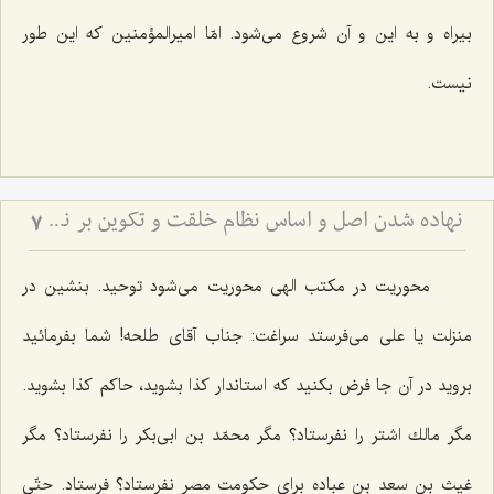
بیراه و به این و آن شروع می‌شود. امّا امیرالمؤمنین كه این طور
نیست.
نهاده شدن اصل و اساس نظام خلقت و تكوین بر نظم
7
محوریت در مكتب الهی محوریت می‌شود توحید. بنشین در
منزلت یا علی می‌فرستد سراغت: جناب آقای طلحه! شما بفرمائید
بروید در آن جا فرض بكنید كه استاندار كذا بشوید، حاكم كذا بشوید.
مگر مالك اشتر را نفرستاد؟ مگر محمّد بن ابی‌بكر را نفرستاد؟ مگر
غیث بن سعد بن عباده برای حكومت مصر نفرستاد؟ فرستاد. حتّی