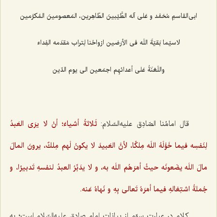
ابى‌القاسمِ مُحَمَّد و عَلى آله الطَّيّبينَ الطّاهِرين، المَعصومينَ المُكرَّمين‌
لاسيّما بَقيّةَ اللَه فى الأرَضين ارْواحُنا لِتراب مَقدَمه الفِداء
واللَعْنَةُ عَلى أعدائهِم اجمَعين الى يوم الدّين‌
قال امامُنا الصّادِق عليه‌السّلام:
ثَلاثةُ أشياءَ؛ أنْ لا يرَى العَبدُ
لِنَفسِه فيما خَوَّلَهُ اللَه مِلكًا، لأنَّ العَبيدَ لا يكونُ لَهم مِلكٌ، يرونَ المالَ
مالَ اللَه يضَعونَه حيثُ أمَرَهُم اللَه به، و لا يدَبِّرُ العبدُ لنفسهِ تَدبيرًا، و
جُملةُ اشتِغالهِ فيما أمَرَهُ تَعالى بِهِ و نَهاهُ عَنه.
كلام در عبارت سوّم از بیانات امام صادق علیه‌السّلام است؛ به