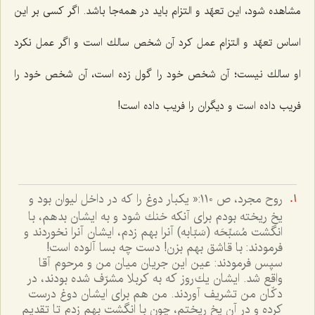
مشاهده شود، این تعهّد و التزام باید در همه‌جا باشد. اگر كسی بر این
اساس تعهّد و التزام عمل كرد آن شخص سالك است و اگر عمل نكرد
او سالك نیست؛ آن شخص خود را گول زده است، آن شخص خود را
فریب داده است و دیگران را فریب داده است!
روح مجرد، ص ١١٠:« يكبار دوغ را كه در داخل ليوان بود و
يخ ريخته بودم براى آنكه خنك شود و به ايشان بدهم، با
انگشت مُسَبِّحَه (سَبّابه) آنرا بهم زدم، ايشان آنرا نخوردند و
فرمودند: با قاشق بهم بزن! دست چه بسا آلوده است!
سپس فرمودند: عين اين جريان ميان من و مرحوم آقا
واقع شد. ايشان يك‌روز كه به كربلا مشرّف شده بودند، در
دكّان من تشريف آوردند. من هم براى ايشان دوغ درست
كرده و در آن يخ ريختم، چون با انگشت بهم زدم تا تقديم