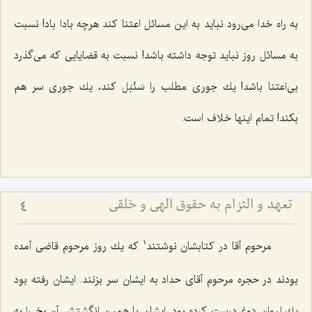
به راه خدا می‌رود نباید به این مسائل اعتنا كند هرچه بادا باد! نسبت
به مسائل روز نباید توجه داشته باشد! نسبت به قضایایی كه می‌گذرد
بی‌اعتنا باشد! یك جوری مطلب را سَنْبَل كند، یك جوری سر هم
بكند! تمام اینها خلاف است.
تعهد و التزام به حقوق الهى و خلقى
4
مرحوم آقا در كتابشان نوشتند
كه یك روز مرحوم قاضی آمده
1
بودند در حجره مرحوم آقای حداد به ایشان سر بزنند. ایشان رفته بود
یك لیوان دوغ درست كرده بود. ایشان با همین انگشتش آن یخ را به