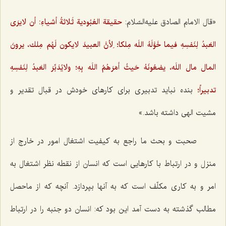
«قال الامام الصادق عليه‌السّلام:
حقيقة العُبُودية ثَلاثةُ أشياءِ: أن لايرَى
العَبدُ لِنَفسِهِ فيما خَوَّلَهُ اللَه مِلكا؛ لِأنَّ العبيدَ لايكون لَهُم مِلك، يرونَ
المال مال اللَه، يضعُونَهُ حَيثُ أمَرَهُمُ اللَه بِهِ؛ ولايُدَبِّرَ العَبدُ لِنَفسِهِ
تدبيراً؛
بنده نباید تدبیری برای كارهای خودش در قبال تقدیر و
مشیت الهی داشته باشد.»
صحبت و بحث ما راجع به كیفیت اشتغال امور در خارج از
منزل و در ارتباط با كارهایی است كه انسان از نقطه نظر اشتغال به
امر و به كاری مكلّف است كه به آنها بپردازد. آنچه كه از ماحصل
مطالب گذشته به دست آمد این بود كه: انسان دو جنبه را در ارتباط