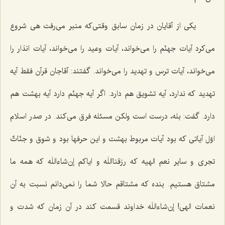
یكی از آقایان در زمان سابق وقتی‌كه منبر می‌رفت هی شروع
می‌كرد آیات جهنّم را می‌خواند، آیات وعید را می‌خواند، آیات انذار را
می‌خواند، آیات ترس و تهدید را می‌خواند. گفتند: آقاجان قرآن فقط آیه
تهدید كه ندارد، آیه تشویق هم دارد. اگر آیه جهنّم دارد آیه بهشت هم
دارد. گفت: بله، درست است ولكن مسئله فرق می‌كند. در صدر اسلام
اوّل آیاتی كه بود آیات مربوط بهشت و این حرفها بود و شوق و جنّاتٌ
تجری و سایر نعم الهیه كه رزقنااللَه و ایاكم إن‌شاءاللَه كه همه ما
مشتاق هستیم. بنده كه مشتاقم حالا شما را نمی‌دانم نسبت به آن
نعمات الهی! إن‌شاءاللَه خداوند قسمت كند در آن زمان كه شدت و