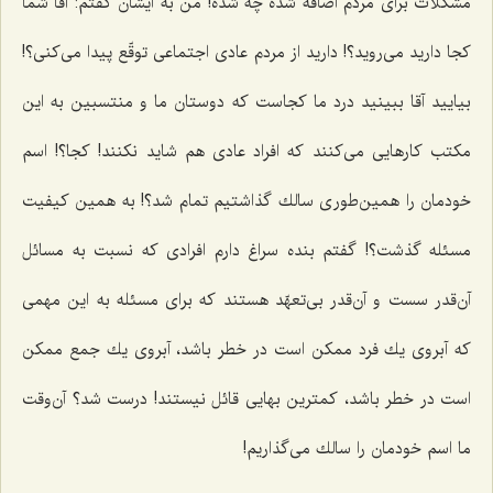
مشكلات برای مردم اضافه شده چه شده! من به ایشان گفتم: آقا شما
كجا دارید می‌روید؟! دارید از مردم عادی اجتماعی توقّع پیدا می‌كنی؟!
بیایید آقا ببینید درد ما كجاست كه دوستان ما و منتسبین به این
مكتب كارهایی می‌كنند كه افراد عادی هم شاید نكنند! كجا؟! اسم
خودمان را همین‌طوری سالك گذاشتیم تمام شد؟! به همین كیفیت
مسئله گذشت؟! گفتم بنده سراغ دارم افرادی كه نسبت به مسائل
آن‌قدر سست و آن‌قدر بی‌تعهّد هستند كه برای مسئله به این مهمی
كه آبروی یك فرد ممكن است در خطر باشد، آبروی یك جمع ممكن
است در خطر باشد، كمترین بهایی قائل نیستند! درست شد؟ آن‌وقت
ما اسم خودمان را سالك می‌گذاریم!