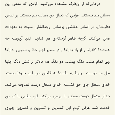
درحالی‌كه از آن‌طرف مشاهده می‌كنیم افرادی كه مدعی این
مسائل هم نیستند، افرادی كه دنبال این مطالب هم نیستند بر اساس
فطرتشان، بر اساس عقلشان براساس وجدانشان نسبت به تعهّدات
عمل می‌كنند گرچه ظاهر آراسته‌ای هم ندارند! اینها آن‌وقت چه
هستند؟ كافرند و از راه بدرند! و در مسیر الهی حظ و نصیبی ندارند!
ولی تمام هشت دنگ بهشت، دو دنگ هم بالاتر از شش دنگ اینها
مال ما، دربست مربوط به ماست! نه آقاجان من! این خبرها نیست.
خدای متعال جای حق نشسته، خدای متعال درست قضاوت می‌كند،
خدای متعال درست مسائل را بررسی می‌كند. این مطلبی را كه من
خدمت شما عرض كردم این كمترین و كمترین و كمترین چیزی