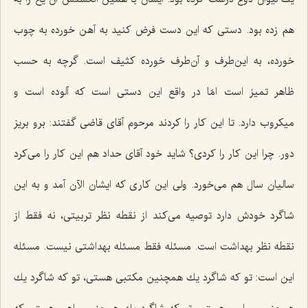
هم زده بود. دستی كه این دست فرض كنید به آهن خورده به چوب
خورده، به این‌طرف و آن‌طرف خورده كثیف است. گرچه به حسب
ظاهر تمیز است امّا در واقع این دستی است كه آلوده است و
میكروب دارد. تا این كار را كردند مرحوم آقای قاضی گفتند: برو بریز
دور. چرا این كار را كردی؟ شاید خود آقای حداد هم این كار را می‌كرد
سالیان سال هم می‌خورد. ولی این كاری كه ایشان الآن آمد و به این
شاگرد خودش دارد توصیه می‌كند از نقطه نظر تربیتی، نه فقط از
نقطه نظر بهداشت است. مسئله فقط مسئله بهداشتی نیست. مسئله
این است: تو كه شاگرد یك همچنین مكتبی هستی، تو كه شاگرد یك