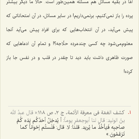
امّا در بقیه مسائل هم مسئله همین‌طور است. حالا ما دیگر بیشتر
پرده را باز نمی‌كنیم، برنمی‌داریم! در سایر مسائل، در آن امتحاناتی كه
پیش می‌آید، در آن انتخاب‌هایی كه برای افراد پیش می‌آید آنجا
معلوم‌می‌شود چه كسی چندمَردِه حلّاجه؟! و تمام آن ادعاهایی كه
صورت ظاهری داشت باید دید تا چقدر در قلب و در نفس جا باز
كرده!
كشف الغمّة فى معرفة الأئمة، ج ٢، ص ١١٨
:« قال عبدُ الله
بنُ الوليد: قال لنا أبوجعفرٍ يوماً
: أ يُدخِلُ أحَدُكُم يَدَه كُمَّ
صاحِبِه فَيَأخُذُ ما يُريد. قلنا: لا. قال: فَلَستُم إخواناً كما
تَزعُمُونَ.»