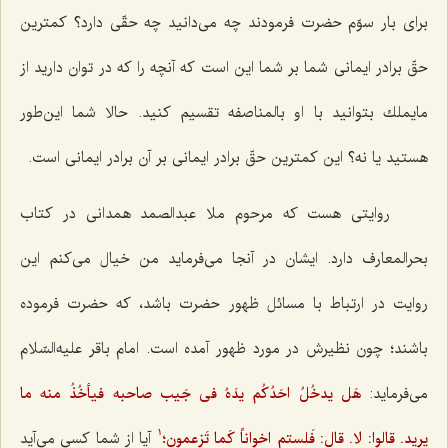
برای بار سوّم حضرت فرمودند چه می‌دانید چه حقّی دارد؟ كمترین
حقّ برادر ایمانی شما بر شما این است كه آنچه را كه در توان دارید از
مایملك بتوانید با او بالمناصفه تقسیم كنید. حالا شما این‌طور
هستید یا نه؟ این كمترین حقّ برادر ایمانی بر آن برادر ایمانی است.
روایتی هست كه مرحوم ملا عبدالصمد همدانی در كتاب
بحرالمعارف دارد. ایشان در آنجا می‌فرماید من خیال می‌كنم این
روایت در ارتباط با مسائل ظهور حضرت باشد، كه حضرت فرموده
باشند؛ چون نظیرش در مورد ظهور آمده است. امام باقر علیه‌السّلام
می‌فرماید:
هَل يدخُلُ احَدُكُم يدَهُ فى جَيب صاحبه فيأخُذُ منه ما
يريد. قالوا: لا. قال: فَلستم اخواناً كَما تَزعمون؛
آیا از شما كسی می‌آید
1