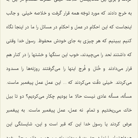
به خرج دادند كه مورد توجّه همه قرار گرفت و خلاصه خیلی. و جالب
اینجاست كه این احكام در عمل و احكام در مسائل را ما در اینجا نگاه
كنیم ببینیم كه هر چیزی به جای خودش محفوظ. رسول خدا وقتی
كه داشتند لحد را می‌چیدند، خوب این سنگها و خشتها را در كنار هم
قرار می‌دادند و خُلل و فُرج اینها را می‌گرفتند روزنه‌ها را مسدود
می‌كردند. خیلی دقّت می‌كردند كه ... این عمل عمل پیغمبر ماست.
مسأله، مسأله عادی نیست حالا ما بودیم چكار می‌كردیم؟ دو تا بیل
خاك می‌ریختیم و تمام. نه عمل، عمل پیغمبر ماست. به پیغمبر
عرض كردند یا رسول خدا این كه قبر است و این، شایستگی این