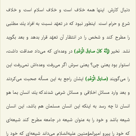
دنبال كارش. اینها همه خلاف است و خلاف اسلام است و خلاف
شرع و حرام است. اینطور نبود كه در تعهّد نسبت به افراد یك مطلبی
را مطرح كند و شخص را در انتظار آن تعهّد قرار بدهد و بعد بگوید
(إِنَّهُ كانَ صادِقَ الْوَعْدِ)
نشد. نخیر
در وعده‌ای كه می‌داد صداقت داشت،
استوار بود یعنی چی؟ یعنی سرش اگر می‌رفت وعده‌اش نمی‌رفت این
(صادِقَ الْوَعْدِ)
را می‌گویند
ایشان راجع به این مسأله صحبت می‌كردند
و بعد وارد مسائل اخلاقی و مسائل شرعی شدندكه یك انسان بما هو
انسان تا چه رسد به اینكه این انسان مسلمان هم باشد، این انسان
شیعه باشد و خود را به عنوان شیعه در جامعه مطرح كند شیعه‌ای
كه خود را پیرو امیرالمؤمنین علیه‌السّلام می‌داند شیعه‌ای كه خود را