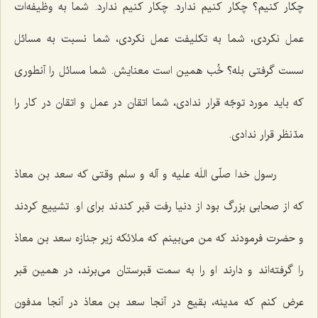
چكار كنیم؟ چكار كنیم ندارد. چكار كنیم ندارد. شما به وظیفه‌ات
عمل نكردی، شما به تكلیفت عمل نكردی، شما نسبت به مسائل
سست گرفتی بله؟ خُب همین است معنایش. شما مسائل را آنطوری
كه باید مورد توجّه قرار ندادی، شما اتقان در عمل و اتقان در كار را
مدّنظر قرار ندادی.
رسول خدا صلّی اللَه علیه و آله و سلم وقتی كه سعد بن معاذ
كه از صحابی بزرگ بود از دنیا رفت قبر كندند برای او. تشییع كردند
و حضرت فرمودند كه من می‌بینم كه ملائكه زیر جنازه سعد بن معاذ
را گرفته‌اند و دارند او را به سمت قبرستان می‌برند، در همین قبر
عرض كنم كه مدینه، بقیع در آنجا سعد بن معاذ در آنجا مدفون