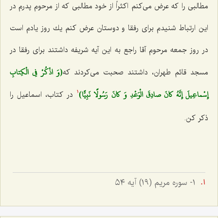
مطالبی را كه عرض می‌كنم اكثراً از خود مطالبی كه از مرحوم پدرم در
این ارتباط شنیدم برای رفقا و دوستان عرض كنم یك روز یادم است
در روز جمعه مرحوم آقا راجع به این آیه شریفه داشتند برای رفقا در
(وَ اذْكُرْ فِي الْكِتابِ
مسجد قائم طهران، داشتند صحبت می‌كردند كه‌
إِسْماعِيلَ إِنَّهُ كانَ صادِقَ الْوَعْدِ وَ كانَ رَسُولًا نَبِيًّا)
در كتاب، اسماعیل را
1
ذكر كن.
١- سوره مريم (١٩) آيه ٥٤