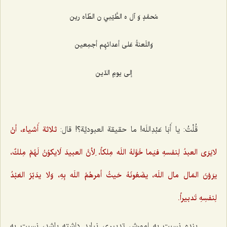
مُحمَّدٍ وَ آل ه الطَّيّبي ن الطّاه رين‌
وَاللَعنةُ عَلى أعدائهِم أجمِعين‌
إلى يومِ الدّين‌
قُلْتُ: يا أَبَا عَبْدِاللَه! ما حقيقة العبوديَّة؟! قال:
ثلاثة أَشياء، أنْ
لايَرَى العبدُ لِنفسهِ فيَما خَوَّلهُ اللَه مِلكاً، لِأنَّ العبيدَ لَايكوُنُ لَهُمْ مِلكٌ،
يرَوْنَ المَال مال اللَه، يضَعُونَهُ حَيثُ أمَرهُمُ اللَه بِهِ، وَلا يدَبّرُ العَبْدُ
لِنفسِهِ تَدبيراً.
بنده نسبت به امورش تدبیری نباید داشته باشد، نسبت به