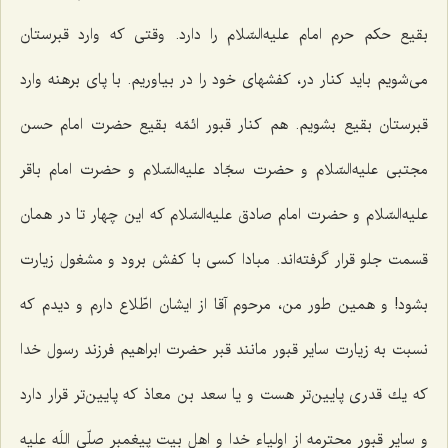
بقیع حكم حرم امام علیه‌السّلام را دارد. وقتی كه وارد قبرستان
می‌شویم باید كنار در، كفشهای خود را در بیاوریم. با پای برهنه وارد
قبرستان بقیع بشویم. هم كنار قبور ائمّه بقیع حضرت امام حسن
مجتبی علیه‌السّلام و حضرت سجّاد علیه‌السّلام و حضرت امام باقر
علیه‌السّلام و حضرت امام صادق علیه‌السّلام كه این چهار تا در همان
قسمت جلو قرار گرفته‌اند. مبادا كسی با كفش برود و مشغول زیارت
بشود! و همین طور من، مرحوم آقا از ایشان اطّلاع دارم و دیدم كه
نسبت به زیارت سایر قبور مانند قبر حضرت ابراهیم فرزند رسول خدا
كه یك قدری پایین‌تر هست و یا سعد بن معاذ كه پایین‌تر قرار دارد
و سایر قبور محترمه از اولیاء خدا و اهل بیت پیغمبر صلّی اللَه علیه