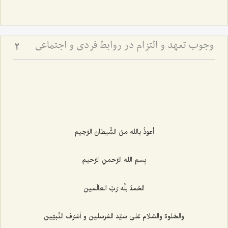
وجوب تعهد و التزام در روابط فردى و اجتماعى
2
أعوذُ باللَه منَ الشَّيطان الرَّجيم‌
بِسمِ اللَه الرَّحمنِ الرَّحيم‌
الحَمدُ لِلَّه رَبِّ العالَمين‌
وَالصَّلوة والسَّلام عَلى سَيِّد المُرسَلين و أشرَف النَّبيّين‌