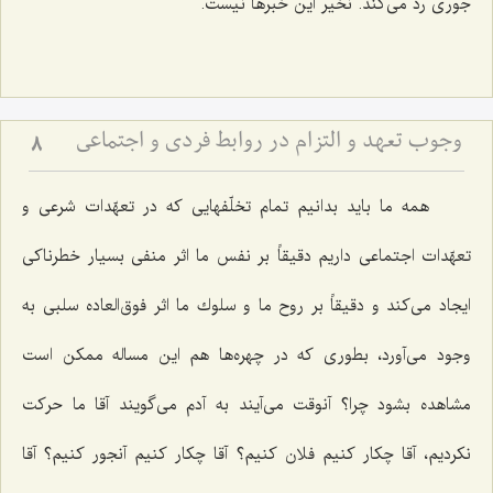
جوری رد می‌كند. نخیر این خبرها نیست.
وجوب تعهد و التزام در روابط فردى و اجتماعى
8
همه ما باید بدانیم تمام تخلّفهایی كه در تعهّدات شرعی و
تعهّدات اجتماعی داریم دقیقاً بر نفس ما اثر منفی بسیار خطرناكی
ایجاد می‌كند و دقیقاً بر روح ما و سلوك ما اثر فوق‌العاده سلبی به
وجود می‌آورد، بطوری كه در چهره‌ها هم این مساله ممكن است
مشاهده بشود چرا؟ آنوقت می‌آیند به آدم می‌گویند آقا ما حركت
نكردیم، آقا چكار كنیم فلان كنیم؟ آقا چكار كنیم آنجور كنیم؟ آقا