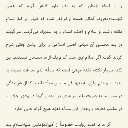
و یا اینكه اینطور كه به نظر دارم ظاهراً گوته كه همان
نویسنده‌معروف آلمانی هست از او نقل شده كه خیلی بر ضدّ اسلام
مقاله داشت و اسلام و احكام اسلام را به استهزاء می‌گرفت، می‌گویند
در یك مجلسی آن مبانی اصیل اسلامی را برای ایشان وقتی شرح
كردند گفت: اگر اسلام این است كدام یك از ما مسلمان نیستیم. این
نكته بسیار نكته، نكته مهمّی است كه مسأله عدم صداقت نسبت به
تعهّدات و عدم وفای به تعهّد فی ما بین متأسّفانه با كمال شرمندگی
در میان ما به صورت یك امر عادی در آمده و گویا در وادی اخلاق و
در مكتب فطرت و وجدان این مسأله تعهّد هیچ گونه جایی ندارد.
اگر ما به تمام روایات خصوصاً از أمیرالمؤمنین علیه‌السّلام یك