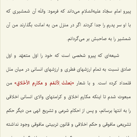
پیرو امام سجّاد علیه‌السّلام می‌داند كه فرمود: واللَه آن شمشیری كه
با او سر پدرم را جدا كردند اگر در منزل من به امانت بگذارند من آن
شمشیر را به صاحبش بر می‌گردانم.
شیعه‌ای كه پیرو شخصی است كه خود را اوّل متعهّد و اوّل
صادق نسبت به تمام ارزشهای فطری و ارزشهای انسانی در میان ملل
قلمداد كرده است. و با شعار
«بُعثْتُ لِأتَمِّمَ و مَكارِمَ الأخّلاقِ»
من
مبعوث شدم تا اینكه مكارم اخلاق و كرامتهای والای انسانی اخلاقی
را به انتها برسانم، و پس از احكام شرعی و تشریع الهی من دیگر حكم
تشریعی مافوقی و حكم اخلاقی و قانون تربیتی مافوقی وجود نداشته