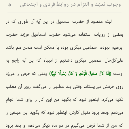
وجوب تعهد و التزام در روابط فردى و اجتماعى
5
البتّه مقصود از حضرت اسمعیل در این آیه آن طوری كه در
بعضی از روایات استفاده می‌شود حضرت اسماعیل فرزند حضرت
ابراهیم نبوده، اسماعیل دیگری بوده یا ممكن است همان هم باشد
علی‌كلّ‌حال اسمعیل دیگری داشتیم از انبیاء كه این آیه راجع به
(إِنَّهُ كانَ صادِقَ الْوَعْدِ وَ كانَ رَسُولًا نَبِيًّا)
اوست‌
وقتی كه حرفی را می‌زد
روی حرفش می‌ایستاد، وقتی یك مطلبی را می‌گفت روی آن مطلب
تكیه می‌كرد. اینطور نبود كه بگوید من این كار را برای شما انجام
می‌دهم وبعد برود دنبال كارش، اینطور نبود كه بگوید این مبلغی را
كه من از شما قرض می‌گیرم در دو ماه دیگر می‌دهم و بعد برود