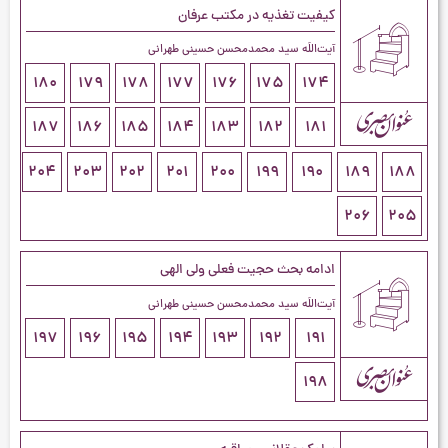
کیفیت تغذیه در مکتب عرفان
آیت‌اللَه سید محمدمحسن حسینی طهرانی
180
179
178
177
176
175
174
187
186
185
184
183
182
181
204
203
202
201
200
199
190
189
188
206
205
ادامه بحث حجیت فعلی ولی الهی
آیت‌اللَه سید محمدمحسن حسینی طهرانی
197
196
195
194
193
192
191
198