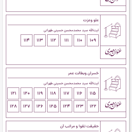
علو وعزت
آیت‌اللَه سید محمدمحسن حسینی طهرانی
114
113
112
111
110
109
خسران وبطالت عمر
آیت‌اللَه سید محمدمحسن حسینی طهرانی
121
120
119
118
117
116
115
128
127
126
125
124
123
122
حقیقت تقوا و مراتب آن