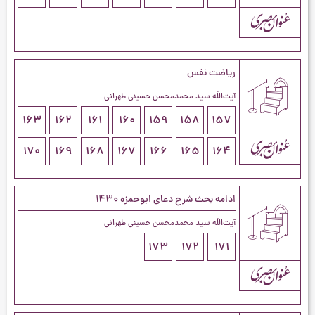
ریاضت نفس
آیت‌اللَه سید محمدمحسن حسینی طهرانی
163
162
161
160
159
158
157
170
169
168
167
166
165
164
ادامه بحث شرح دعای ابوحمزه ۱۴۳۰
آیت‌اللَه سید محمدمحسن حسینی طهرانی
173
172
171