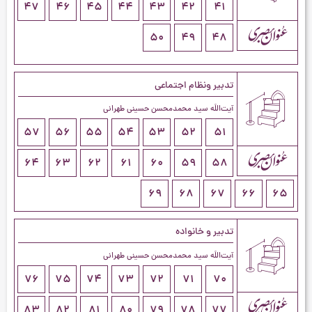
47
46
45
44
43
42
41
50
49
48
تدبیر ونظام اجتماعی
آیت‌اللَه سید محمدمحسن حسینی طهرانی
57
56
55
54
53
52
51
64
63
62
61
60
59
58
69
68
67
66
65
تدبیر و خانواده
آیت‌اللَه سید محمدمحسن حسینی طهرانی
76
75
74
73
72
71
70
83
82
81
80
79
78
77