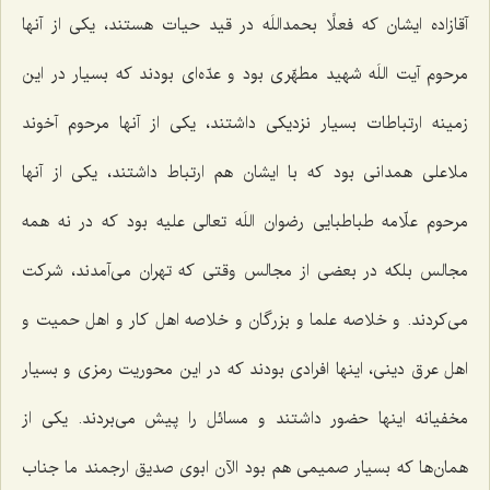
آقازاده ایشان كه فعلًا بحمداللَه در قید حیات هستند، یكی از آنها
مرحوم آیت اللَه شهید مطهّری بود و عدّه‌ای بودند كه بسیار در این
زمینه ارتباطات بسیار نزدیكی داشتند، یكی از آنها مرحوم آخوند
ملاعلی همدانی بود كه با ایشان هم ارتباط داشتند، یكی از آنها
مرحوم علّامه طباطبایی رضوان اللَه تعالی علیه بود كه در نه همه
مجالس بلكه در بعضی از مجالس وقتی كه تهران می‌آمدند، شركت
می‌كردند. و خلاصه علما و بزرگان و خلاصه اهل كار و اهل حمیت و
اهل عرق دینی، اینها افرادی بودند كه در این محوریت رمزی و بسیار
مخفیانه اینها حضور داشتند و مسائل را پیش می‌بردند. یكی از
همان‌ها كه بسیار صمیمی هم بود الآن ابوی صدیق ارجمند ما جناب