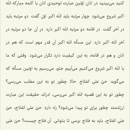
كنید می‌بینید در اذان اوّلین عبارت توحیدی اذان با كلمه مباركه‌
اللَه
اكبر
شروع می‌شود. چهار مرتبه باید
اللَه اكبر
اوّل گفت. دو مرتبه باید
در آخر گفت. در اقامه دو مرتبه‌
اللَه اكبر
دارد. در آن جا دو مرتبه در
آخر
اللَه اكبر
دارد. این مسأله‌
اللَه اكبر
آن قدر مهم است كه هم در
اذان و هم در اقامه، به این كیفیت دارد تكرار می‌شود. وقتی كه ما
با
اللَه اكبر
شروع می‌كنیم می‌آییم جلو، می‌رسیم به اوّلین مسأله كه
می‌گوید:
حىّ على الفلاح‌
. حالا چطور تو به این مطلب می‌رسی؟
چطور تو به این قضیه اللَه اكبر می‌رسی، ادراك حقیقت این عبارت
ارزشمند چطور برای تو پیدا می‌شود؟ راه دارد:
حىّ على الفلاح، حىّ
على الفلاح،
باید به فلاح برسی تا بتوانی. آن فلاح چیست؟
حىّ على