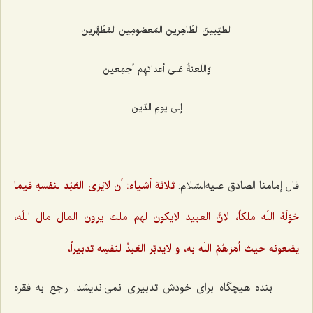
الطيّبينَ الطَاهِرين المَعصُومِين المُطَهَّرين‌
وَاللَعنةُ عَلى أعدائهِم أجمِعين‌
إلى يومِ الدّين‌
قال إمامنا الصادق عليه‌السّلام:
ثلاثة أشياء: أن لايَرَى العَبْد لنفسهِ فيما
خوّلَهُ اللَه ملكاً، لانَّ العبيد لايكون لهم ملك يرون المال مال اللَه،
يضعونه حيث أمَرَهُمُ اللَه به، و لايدبّر العَبدُ لنفسِه تدبيراً،
بنده هیچگاه برای خودش تدبیری نمی‌اندیشد. راجع به فقره