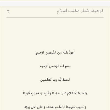
توحید، شعار مكتب اسلام
2
أعوذُ باللَه مِن الشَّيطان الرَّجيم‌
بِسمِ اللَه الرَّحمنِ الرَّحيم‌
الحَمدُ لِلَّه رَبِّ العالَمين‌
وَالصَّلوةُ والسَّلام عَلى سَيِّدِنا وَ نَبيِنا وَ حَبيبِ قُلُوبِنا
وَ طَبيبِ نُفُوسِنا ابالقاسمِ مُحَمَّد وَ عَلى اهلِ بَيتِه‌