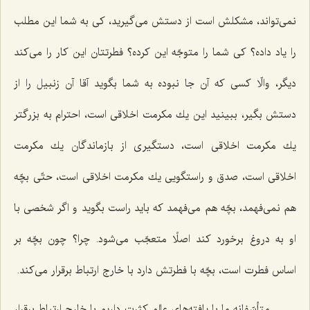
نمی‌تواند، مشكلش است از دستش می‌گیرید، كی به شما این مطلب
را یاد داده؟ كی شما را متوجّه این كرده؟ فطرتتان این كار را می‌كند
دیگر، والّا كسی كه آن جا نبوده به شما بگوید آقا آن زنبیل را از
دستش بگیر، ببینید این یك مكرمت اخلاقی است، احترام به بزرگتر
یك مكرمت اخلاقی است، دستگیری از بازماندگان یك مكرمت
اخلاقی است، صدق و راستگویی یك مكرمت اخلاقی است، حتّی بچّه
هم نمی‌فهمد، بچّه هم می‌فهمد كه باید راست بگوید و اگر شخصی با
او به دروغ برخورد كند اصلًا متعجّب می‌شود. چرا؟ چون بچّه بر
اساس فطرت است، بچّه با فطرتش دارد با خارج ارتباط برقرار می‌كند.
متأسّفانه ما با یافته‌های عالم كثرت داریم با خارج ارتباط برقرار