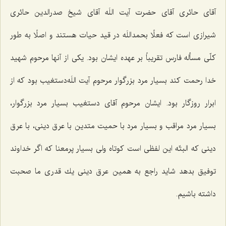
آقای حائری آقای حضرت آیت اللَه آقای شیخ صدرالدین حائری
شیرازی است كه فعلًا بحمداللَه در قید حیات هستند و اصلًا به طور
كلّی مسأله فارس تقریباً بر عهده ایشان بود. یكی از آنها مرحوم شهید
خدا رحمت كند بسیار مرد بزرگوار مرحوم آیت اللَه‌دستغیب بود كه از
ابرار روزگار بود. ایشان مرحوم آقای دستغیب بسیار مرد بزرگوار،
بسیار مرد مراقب و بسیار مرد با حمیت متدین با عرق دینی، با عرق
دینی كه البتّه این لفظی است كوتاه ولی بسیار پرمعنا كه اگر خداوند
توفیق بدهد شاید راجع به همین عرق دینی یك قدری ما صحبت
داشته باشیم.