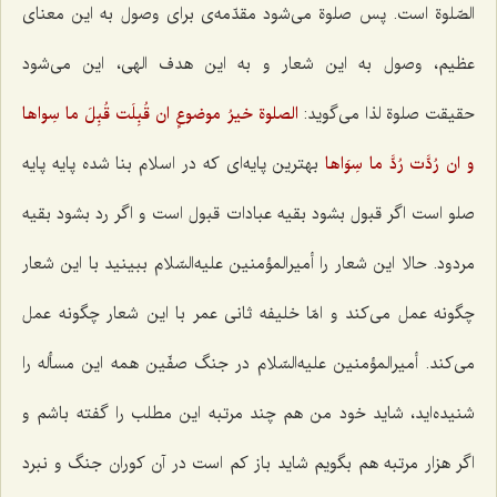
الصّلوة
است. پس صلوة می‌شود مقدّمه‌ی برای وصول به این معنای
عظیم، وصول به این شعار و به این هدف الهی، این می‌شود
حقیقت‌
صلوة
لذا می‌گوید:
الصلوة خيرُ موضوعٍ ان قُبِلَت قُبِلَ ما سِواها
و ان رُدَّت رُدَّ ما سِوَاها
بهترین پایه‌ای كه در اسلام بنا شده پایه پایه
صلو است اگر قبول بشود بقیه عبادات قبول است و اگر رد بشود بقیه
مردود. حالا این شعار را أمیرالمؤمنین علیه‌السّلام ببینید با این شعار
چگونه عمل می‌كند و امّا خلیفه ثانی عمر با این شعار چگونه عمل
می‌كند. أمیرالمؤمنین علیه‌السّلام در جنگ صفّین همه این مسأله را
شنیده‌اید، شاید خود من هم چند مرتبه این مطلب را گفته باشم و
اگر هزار مرتبه هم بگویم شاید باز كم است در آن كوران جنگ و نبرد