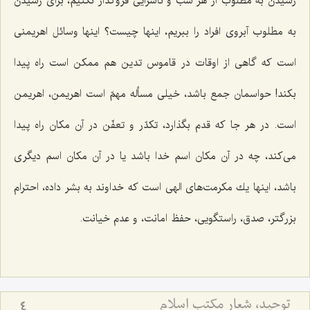
رسیدن به مطلوب از هر سبّ و ناسزایی فروگذار نكنیم، برای رسیدن
به مطلوب آبروی افراد را ببریم، اینها چیست؟ اینها وسائل اهریمنی
است كه گاهی از اوقات در قاموس تدین هم ممكن است راه پیدا
بكند! حواسمان جمع باشد، خیلی مسأله مهمّ است اهریمن، اهریمن
است. در هر جا كه قدم بگذارد، تكدّر و تعفّن در آن مكان راه پیدا
می‌كند، چه در آن مكان اسم خدا باشد یا در آن مكان اسم دیگری
باشد، اینها یك مكرمت‌های الهی است كه خداوند به بشر داده، احترام
بزرگتر، صدق، راستگویی، حفظ امانت، و عدم خیانت.
توحید، شعار مكتب اسلام
4