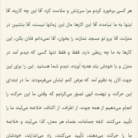
هر كسی برخورد كردم مرا سرزنش و ملامت كرد: آقا این چه كاریه، آقا
اینها به ما نیامده، آقا این كارها مال این زمانها نیست، آقا بنشین در
منزلت، آقا برو تو مسجد نمازت را بخوان، آقا نمی‌دانم فلان بكن، این
كارها به ما چه ربطی دارد، فقط و فقط تنها كسی كه دیدم آمد در
منزل و با خودش یك هدیه آورده، دیدم شما هستید. این را برای این
جهت الآن به نظرم آمد كه عرض كنم ایشان می‌فرمودند: ما در ابتدای
این حركت و نهضت الهی تصوّر می‌كردیم كه وقتی ما این حركت را
انجام می‌دهیم از همه جهت، از اطراف، از اكناف، خلاصه می‌آیند ما را
تأیید می‌كنند. ائمّه جماعات، علماء هر محل، كذا می‌آیند و خلاصه
ما را حركت می‌دهند، تأیید می‌كنند، راه می‌اندازند، خودشان