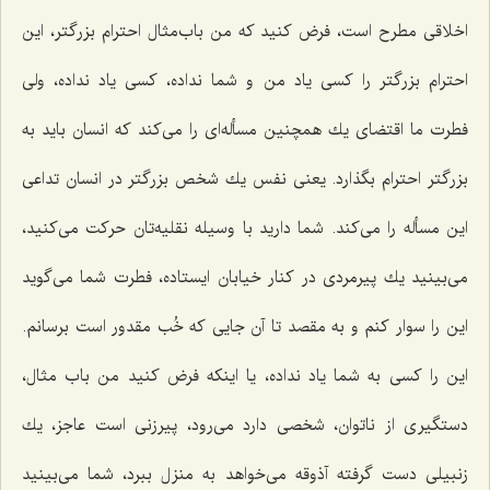
اخلاقی مطرح است، فرض كنید كه من باب‌مثال احترام بزرگتر، این
احترام بزرگتر را كسی یاد من و شما نداده، كسی یاد نداده، ولی
فطرت ما اقتضای یك همچنین مسأله‌ای را می‌كند كه انسان باید به
بزرگتر احترام بگذارد. یعنی نفس یك شخص بزرگتر در انسان تداعی
این مسأله را می‌كند. شما دارید با وسیله نقلیه‌تان حركت می‌كنید،
می‌بینید یك پیرمردی در كنار خیابان ایستاده، فطرت شما می‌گوید
این را سوار كنم و به مقصد تا آن جایی كه خُب مقدور است برسانم.
این را كسی به شما یاد نداده، یا اینكه فرض كنید من باب مثال،
دستگیری از ناتوان، شخصی دارد می‌رود، پیرزنی است عاجز، یك
زنبیلی دست گرفته آذوقه می‌خواهد به منزل ببرد، شما می‌بینید