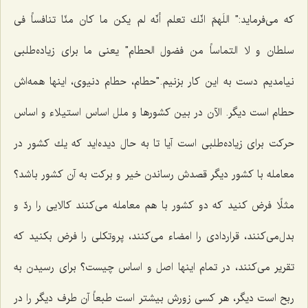
كه می‌فرماید:" اللَهمّ انّك تعلم أنّه لم یكن ما كان منّا تنافساً فی
سلطان و لا التماساً من فضول الحطام" یعنی ما برای زیاده‌طلبی
نیامدیم دست به این كار بزنیم."حطام، حطام دنیوی، اینها همه‌اش
حطام است دیگر. الآن در بین كشورها و ملل اساس استیلاء و اساس
حركت برای زیاده‌طلبی است آیا تا به حال دیده‌اید كه یك كشور در
معامله با كشور دیگر قصدش رساندن خیر و بركت به آن كشور باشد؟
مثلًا فرض كنید كه دو كشور با هم معامله می‌كنند كالایی را ردّ و
بدل‌می‌كنند، قراردادی را امضاء می‌كنند، پروتكلی را فرض بكنید كه
تقریر می‌كنند، در تمام اینها اصل و اساس چیست؟ برای رسیدن به
ربح است دیگر، هر كسی زورش بیشتر است طبعاً آن طرف دیگر را در