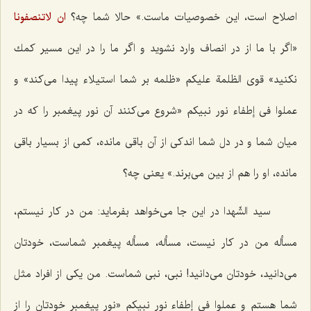
اصلاح است، این خصوصیات ماست.» حالا شما چه؟
ان لاتنصفونا
«اگر با ما از در انصاف وارد نشوید و اگر ما را در این مسیر كمك
نكنید» قوی الظلمة علیكم «ظلمه بر شما استیلاء پیدا می‌كند» و
عملوا فی إطفاء نور نبیكم «شروع می‌كنند آن نور پیغمبر را كه در
میان شما و در دل شما اندكی از آن باقی مانده، كمی از بسیار باقی
مانده، او را هم از بین می‌برند.» یعنی چه؟
سید الشّهدا در این جا می‌خواهد بفرماید: من در كار نیستم،
مسأله من در كار نیست، مسأله، مسأله پیغمبر شماست، خودتان
می‌دانید، خودتان می‌دانید! نبی، نبی شماست. من یكی از افراد مثل
شما هستم و عملوا فی إطفاء نور نبیكم «نور پیغمبر خودتان را از