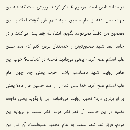
در معادشناسی است. مرحوم آقا ذكر كردند. روایتی است كه: «به این
جهت نسل ائمّه از امام حسین علیه‌السّلام قرار گرفت البتّه به این
مضمون من دقیقاً نمی‌توانم بگویم، انشاءاللَه رفقا پیدا می‌كنند و در
جلسه بعد شاید صحیح‌ترش را خدمتتان عرض كنم كه امام حسن
علیه‌السّلام صلح كرد.» یعنی می‌دانید فاجعه در كجاست؟ خوب این
ظاهر روایت شاید نامناسب باشد. خوب یعنی چه، چون امام
علیه‌السّلام صلح كرد، خدا نسل ائمّه را از امام حسین قرار داد؟ یعنی
بر او برتری دارد؟ نخیر، روایت می‌خواهد این را بگوید یعنی فاجعه
قضیه در این جاست: آن قدر نظر مردم، نظر سست و بی‌پایه این
مردم، فرق نمی‌كند، نسبت به امام مجتبی علیه‌السّلام آن قدر این