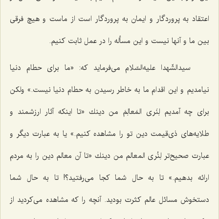
اعتقاد به پروردگار و ایمان به پروردگار است از ماست و هیچ فرقی
بین ما و آنها نیست و این مسأله را در عمل ثابت كنیم.
سیدالشّهدا علیه‌السّلام می‌فرماید كه: «ما برای حطام دنیا
نیامدیم و این اقدام ما به خاطر رسیدن به حطام دنیا نیست.» ولكن
برای چه آمدیم لِنَری المَعالِمَ من دینك «تا اینكه آثار ارزشمند و
طلایه‌های ذی‌قیمت دین تو را مشاهده كنیم.» یا به عبارت دیگر و
عبارت صحیح‌تر لِنُری المعالم من دینك «تا آن معالم دین را به مردم
ارائه بدهیم.» تا به حال شما كجا می‌رفتید؟! تا به حال شما
دستخوش مسائل عالم كثرت بودید. آنچه را كه مشاهده می‌كردید از