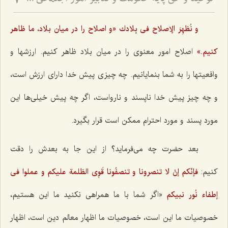
توحید و حق پایه حكومت و تدبیر امور اجتماعى در مكتب انبیاء الهی
7
و نُظهِرَ الإصلاح فی بِلادك
«و اصلاح را در میان بلاد، ما ظاهر
كنیم.»
اصلاح امور معنوی را در میان بلاد ظاهر كنیم. ارزشها و
واقعیتها را به شما بنمایانیم. چه چیزی پیش خدا دارای ارزش است،
و چه چیز پیش خدا ناپسند و نارواست، اگر چه پیش خیلی‌ها این
مورد پسند و مورد احترام ممكن است قرار بگیرد.
بعد حضرت چه می‌فرماید؟ از این جا به بعدش را دقت
كنیم:
فإنّكم إنْ لا تنصرونا و تنصفُونا قَوِی الظلمة علیكم و عملوا فی
إطفاء نُور نبیكم
«اگر شما با ما همراهی نكنید ما این هستیم،
خصوصیات ما این است، خصوصیات ما اظهار معالم دین است، اظهار