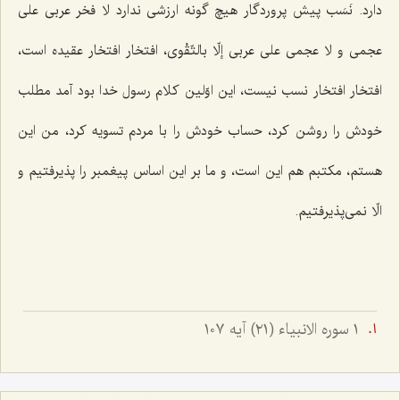
دارد. نَسَب پیش پروردگار هیچ گونه ارزشی ندارد لا فخر عربی علی
عجمی و لا عجمی علی عربی إلّا بالتّقْوی، افتخار افتخار عقیده است،
افتخار افتخار نسب نیست، این اوّلین كلام رسول خدا بود آمد مطلب
خودش را روشن كرد، حساب خودش را با مردم تسویه كرد، من این
هستم، مكتبم هم این است، و ما بر این اساس پیغمبر را پذیرفتیم و
الّا نمی‌پذیرفتیم.
١ سوره الانبياء (٢١) آيه ١٠٧