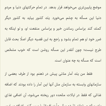
موضع پایین‌تری می‌خواهد قرار بدهد. در تمام حركتهای دنیا و مردم
دنیا این مسأله به چشم می‌خورد. یك كشور بیاید به كشور دیگر
كمك كند براساس رساندن خیر و براساس منفعت او، و لو اینكه به
ضرر خود او هم تمام بشود و راجع به این قضیه دیگر اصلًا بحث قابل
طرح نیست؛ چون آنقدر این مسأله روشن است كه خوب مشخّص
است كه مسأله به چه عنوان است.
فقط من یك آمار مدّتی پیش در ذهنم بود از طرف بعضی از
سازمانهای وابسته به سازمان ملل آنها این آمار را داده بودند كه اضافه
غذائی كه فقط در ایالات متّحده دور ریخته می‌شود، آن اضافی غذای
یك ساله می‌تواند تا دو سال ملّت افریقا را سیر كند. اضافه بر این،