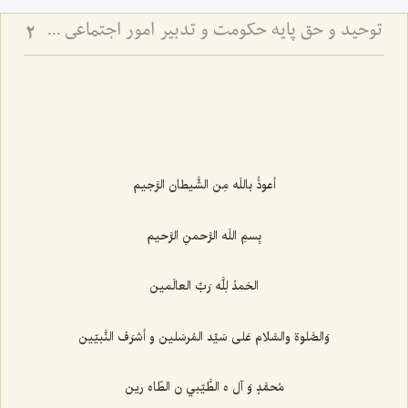
توحید و حق پایه حكومت و تدبیر امور اجتماعى در مكتب انبیاء الهی
2
أعوذُ باللَه مِن الشَّيطان الرَّجيم‌
بِسمِ اللَه الرَّحمنِ الرَّحيم‌
الحَمدُ لِلَّه رَبِّ العالَمين‌
وَالصَّلوة والسَّلام عَلى سَيِّد المُرسَلين و أشرَف النَّبيّين‌
مُحمَّدٍ وَ آل ه الطَّيّبي ن الطّاه رين‌