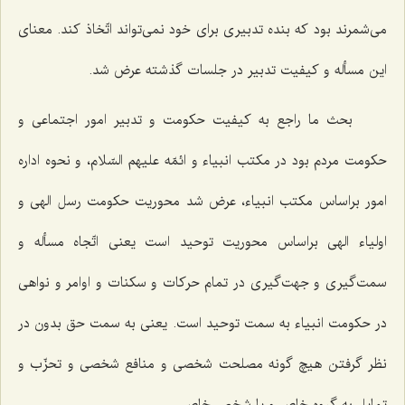
می‌شمرند بود كه بنده تدبیری برای خود نمی‌تواند اتّخاذ كند. معنای
این مسأله و كیفیت تدبیر در جلسات گذشته عرض شد.
بحث ما راجع به كیفیت حكومت و تدبیر امور اجتماعی و
حكومت مردم بود در مكتب انبیاء و ائمّه علیهم السّلام، و نحوه اداره
امور براساس مكتب انبیاء، عرض شد محوریت حكومت رسل الهی و
اولیاء الهی براساس محوریت توحید است یعنی اتّجاه مسأله و
سمت‌گیری و جهت‌گیری در تمام حركات و سكنات و اوامر و نواهی
در حكومت انبیاء به سمت توحید است. یعنی به سمت حق بدون در
نظر گرفتن هیچ گونه مصلحت شخصی و منافع شخصی و تحزّب و