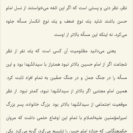
نظر، نظر دنی و پستی است كه اگر این ائمّه می‌خواستند از نسل امام
حسن باشند شاید یك نوع ضعف و یك نوع انكسار مسأله جلوه
می‌كرد، نه اینكه این مسأله بالاتر از اوست.
یعنی می‌دانید مظلومیت آن كسی است كه یك نفر از نظر
شجاعت اگر از امام حسین بالاتر نبود همتراز با سیدالشّهدا بود و این
مسأله را در جنگ جمل و در جنگ صفّین به تمام افراد ثابت كرد.
همین امام مجتبی اگر بالاتر از سیدالشّهدا نبود، كمتر نبود. از نظر
موقعیت اجتماعی از سیدالشّهدا بالاتر بود. بزرگ خانواده، پسر بزرگ
امیرالمؤمنین علیه‌السّلام با تمام این اوضاع حلمی داشت كه مروان
حكم‌هنگامی كه جنازه امام حسن را تشییع می‌كرد، گریه می‌كرد. یكی