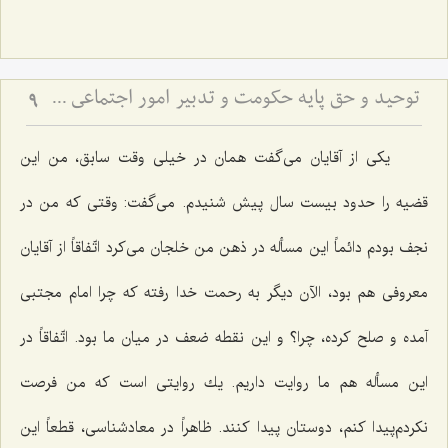
توحید و حق پایه حكومت و تدبیر امور اجتماعى در مكتب انبیاء الهی
9
یكی از آقایان می‌گفت همان در خیلی وقت سابق، من این
قضیه را حدود بیست سال پیش شنیدم. می‌گفت: وقتی كه من در
نجف بودم دائماً این مسأله در ذهن من خلجان می‌كرد اتّفاقاً از آقایان
معروفی هم بود، الآن دیگر به رحمت خدا رفته كه چرا امام مجتبی
آمده و صلح كرده، چرا؟ و این نقطه ضعف در میان ما بود. اتّفاقاً در
این مسأله هم ما روایت داریم. یك روایتی است كه من فرصت
نكردم‌پیدا كنم، دوستان پیدا كنند. ظاهراً در معادشناسی، قطعاً این