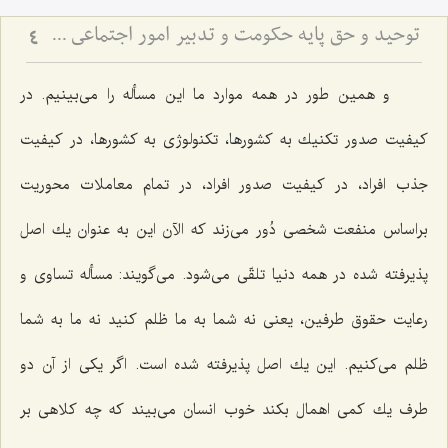
توحید و حق پایه حكومت و تدبیر امور اجتماعى در مكتب انبیاء الهی
4
و همین طور در همه موارد ما این مسأله را می‌بینیم. در
كیفیت صدور تكنیك به كشورها، تكنولوژی به كشورها، در كیفیت
جذب افراد، در كیفیت صدور افراد، در تمام معاملات محوریت
براساس منفعت شخصی دُور می‌زند كه الآن این به عنوان یك اصل
پذیرفته شده در همه دنیا تلقّی می‌شود. می‌گویند: مسأله تساوی و
رعایت حقوق طرفین، یعنی نه شما به ما ظلم كنید نه ما به شما
ظلم می‌كنیم. این یك اصل پذیرفته شده است. اگر یكی از آن دو
طرف یك كمی اهمال بكند خوب انسان می‌بیند كه چه كلاهی بر