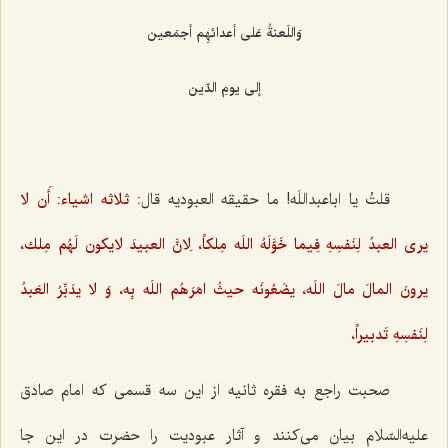
وَاللَعنةُ عَلى أعدائهِم أجمَعين‌
إلى يومِ الدّين‌
قلتُ یا اباعبداللَه! ما حقیقه العبودیه قال
: ثلاثه اشیاء: أَن لا
یری العبدُ لِنَفسِهِ فِیما خَوَّلَهُ اللَه مِلكاً، لِانَّ العبیدَ لایكون لَهُم مِلك،
یرونَ المالَ مالَ اللَه، یضَعُونَه حیثُ امَرَهُم اللَه بِه، وَ لا یدَبِّرُ العَبدُ
لِنَفسِهِ تَدبیراً،
صحبت راجع به فقره ثانیه از این سه قسمی كه امام صادق
علیه‌السّلام بیان می‌كنند و آثار عبودیت را حضرت در این جا