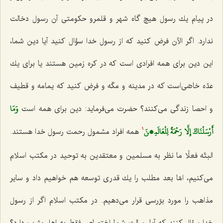
در پیام یك رسول هیچ گاه شهر و قلمرو حكومتی آن رسول دخالت
ندارد. اگر الآن فرض كنید كه از رسول خدا سؤال كنید آیا دین شما،
این دین برای همه افرادی است كه در كره زمین هستند یا برای یك
عدّه خاصّی‌است كه در مدینه و مكّه و فرض كنید كه یمامه و قطیف
وَمَا
و احصا زندگی می‌كنند؟ حضرت می‌فرماید: دین برای همه است
أَرْسَلْنَاكَ إِلَّا رَحْمَةً لِلْعَالَمِینَ‌
همه افراد مشمول رحمت رسول خدا هستند.
1
البتّه فعلًا ما نظر به مسلمین و معتقدین به توحید در مكتب اسلام
می‌كنیم، امّا بعد مطلب را یك قدری توسعه هم خواهیم داد و سایر
مذاهب را مورد برّرسی قرار می‌دهیم. در مكتب اسلام اگر از رسول
خدا سؤال كنند كه آیا رسالت شما اختصاص فقط به اهل یثرب دارد؟