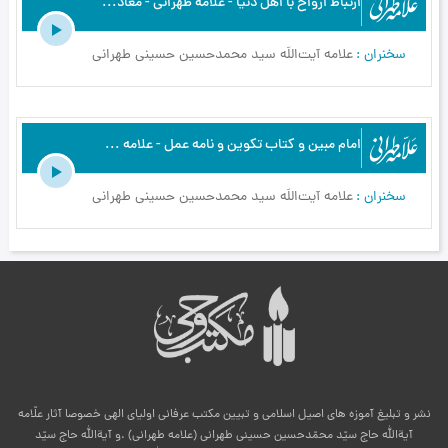
ارتباط ارواح با اهل دنیا - علامه طهرانی - معادشناسی - ج6
سخنران
علامه آیت‌اللَه سید محمدحسین حسینی طهرانی
امام مبين و كتاب تكوين و نامه عمل - علامه طهرانی - معادشناسی - ج18
سخنران
علامه آیت‌اللَه سید محمدحسین حسینی طهرانی
نشر و تبلیغ آموزه های اصیل اسلامی و تبیین مکتب عرفانی اولیای الهی خصوصا آثار علّامه
آیةالله حاج سیّد محمّدحسین حسینی طهرانی (علامه طهرانی) .و آیةالله حاج سیّد