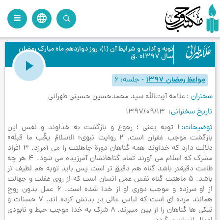
language
view_headline
close
search
توبه و آداب و شرايط آن (1)، روز دوازدهم ماه مبارك رمضان
سال 1397ه .ق
مواعظ رمضان 1397
-
جلسه
6
سخنران
علامه آیت‌اللَه سید محمدحسین حسینی طهرانی
تاریخ سخنرانی
1397/09/13
توضیحات
1 توبه يعني ؛ رجوع و بازگشت به خداوند و نفس اين
بازگشت موجب غفران است. 2 روايت نبوي« الاسلامُ يجُّب ما قبلَه»
دلالت دارد كه خداوند همه گناهان دورة جاهليّت را مي آمرزد. 3 افراد
مشرک که اسلام می آورند تمام گناهانشان آمرزيده می شود. 4 هر چه
طاعت دقيقتر باشد گناه هم دقيق تر است پس بايد توبه هم لطيف تر
باشد. 5 ماهيّت گناه نفس عمل انسان است كه از روي غفلت و جهالت
از او سرزده و موجب دوري او از خدا شده است. 6 عمل بدون روح
همانند مرده اي است كه لباس عالي در بدنش كرده اند. 7 حسنات و
نيكي ها گناهان را از بين ميبرند. 8 شرك به خدا موجب حبط و نابودي