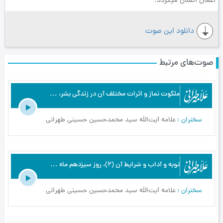
اعمال انسان ميگردد.
دانلود این صوت
صوت‌های مرتبط
ملكوت نماز و اثرات مختلف آن در زندگى بشر، روز يازدهم ماه مبارك رمضان سال 1397ه .ق - علامه طهرانی - مواعظ رمضان 1397 - ج5
سخنران
علامه آیت‌اللَه سید محمدحسین حسینی طهرانی
توبه و آداب و شرايط آن (2)، روز سيزدهم ماه مبارك رمضان سال 1397ه .ق - علامه طهرانی - مواعظ رمضان 1397 - ج7
سخنران
علامه آیت‌اللَه سید محمدحسین حسینی طهرانی