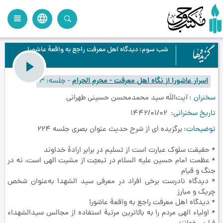
language
view_headline
close
search
شب سوم: دیدگاه اهل معرفت راجع به واقعۀ عاشورا
اسرار عاشورا از نگاه اهل معرفت - محرم الحرام
-
جلسه
3
سخنران
آیت‌اللَه سید محمدمحسن حسینی طهرانی
تاریخ سخنرانی
1442/01/02
توضیحات
برگزیده ای از شرح حدیث عنوان بصری جلسه 224
* حقیقت سلوک عبارت است از تسلیم در برابر ارادۀ خداوند
* عظمت امام حسین علیه السلام در تبعیّت از مشیت الهی است، نه در
جنگ و قیام
* دیدگاه نادرست برخی افراد در معرفی سید الشهدا به‌عنوان شخص
چریک و مبارز
* دیدگاه اهل معرفت راجع به واقعۀ عاشورا
* اولیاء الهی مردم را به بالاترین مرتبۀ استفاده از مجالس سیدالشهداء