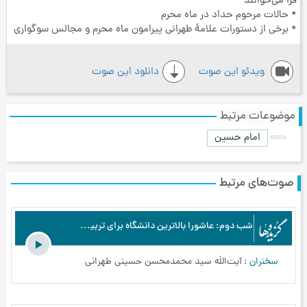
فرا می‌خوانند
* حالات مرحوم حداد در ماه محرم
* برخی از دستورات علامۀ طهرانی پیرامون ماه محرم و مجالس سوگواری
ویدئو این صوت
دانلود این صوت
موضوعات مرتبط
امام حسین
صوت‌های مرتبط
شب دوم: عاشورا بالاترین دانشگاه برای تربیت و تکامل نفوس - برگزیده‌ها - اسرار عاشورا از نگاه اهل معرفت - محرم الحرام - بخش2
سخنران
آیت‌اللَه سید محمدمحسن حسینی طهرانی