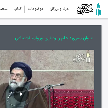
عرفا و بزرگان
موضوعات
کتاب
سخنرا
عنوان بصری
حلم وبردباری وروابط اجتماعی
پخش