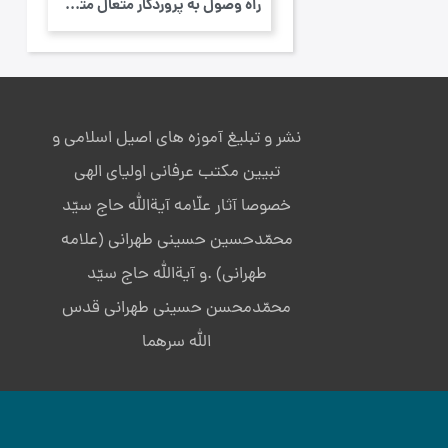
راه وصول به پروردگار متعال متوقف بر کنار گ...
نشر و تبلیغ آموزه های اصیل اسلامی و
تبیین مکتب عرفانی اولیای الهی
خصوصا آثار علّامه آیةالله حاج سیّد
محمّدحسین حسینی طهرانی (علامه
طهرانی) .و آیةالله حاج سیّد
محمّدمحسن حسینی طهرانی قدس
الله سرهما