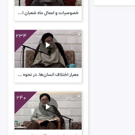
خصوصیات و اعمال ماه شعبان المعظّم - عنوان ...
234
معیار اختلاف انسان‌ها، در نحوه مواجهه با ح...
240