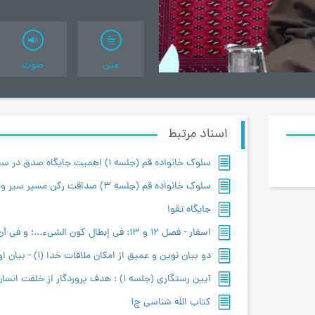
متن
صوت
اسناد مرتبط
سلوک خانواده قم (جلسه 1) اهمیت جایگاه صدق در سیر و سلوک
سلوک خانواده قم (جلسه 3) صداقت رکن مسیر سیر و سلوک
جایگاه تقوا
دو بیان نوین و عمیق از امکان ملاقات خدا (1) - بیان اول
آیین رستگاری (جلسه 1) : هدف پروردگار از خلقت انسان
کتاب اللَه شناسی ج1