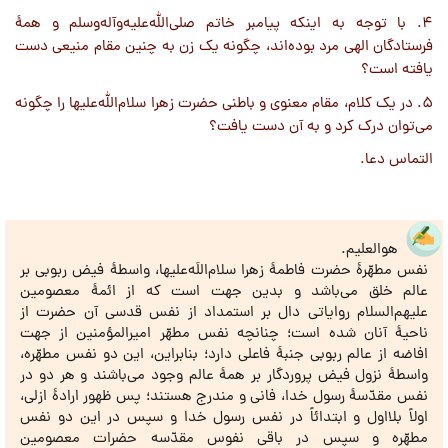
4. با توجه به اینکه پیامبر خاتم صلی‌الله‌علیه‌وآله‌وسلم و همۀ
فرستادگان الهی مرد بوده‌اند، چگونه یک زن به چنین مقام منیعی دست
یافته است؟
5. در یک کلام، مقام معنوی و باطنی حضرت زهرا سلام‌الله‌علیها را چگونه
می‌توان درک کرد و به آن دست یافت؟
التماس دعا.
هوالعلیم.
نفس مطهّرۀ حضرت فاطمۀ زهرا سلام‌اللَه‌علیها، واسطۀ فیض ربوبی بر
عالم خلق می‌باشد و بدین جهت است که از ائمۀ معصومین
علیهم‌السلام روایاتی دال بر استمداد از نفس قدسی آن حضرت از
ناحیۀ آنان شده است؛ چنانچه نفس مطهّر امیرالمؤمنین از جهت
افاضه از عالم ربوبی جنبۀ فاعلی دارد؛ بنابراین، این دو نفس مطهّره،
واسطۀ نزول فیض پروردگار بر همۀ عالم وجود می‌باشند و هر دو در
نفس مقدّسۀ رسول خدا، فانی و مندرج هستند؛ پس ظهور ارادۀ ازلی،
اولاً بلا‌اول و ابتدائاً در نفس رسول خدا و سپس در این دو نفس
مطهّره و سپس در باقی نفوس مقدّسه حضرات معصومین