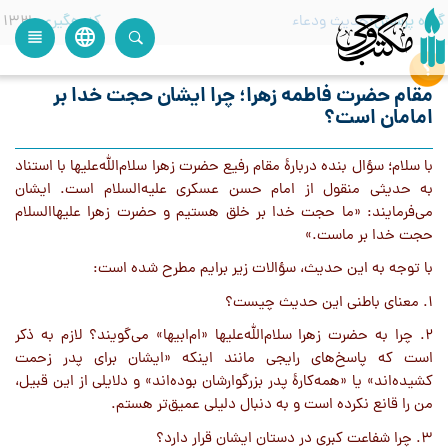
گروه پرسش
حدیث ودعاء
کدرهگیری
133
language
view_headline
close
search
مقام حضرت فاطمه زهرا؛ چرا ایشان حجت خدا بر
امامان است؟
با سلام؛ سؤال بنده دربارۀ مقام رفیع حضرت زهرا سلام‌الله‌علیها با استناد
به حدیثی منقول از امام حسن عسکری علیه‌السلام است. ایشان
می‌فرمایند: «ما حجت خدا بر خلق هستیم و حضرت زهرا علیهاالسلام
حجت خدا بر ماست.»
با توجه به این حدیث، سؤالات زیر برایم مطرح شده است:
1. معنای باطنی این حدیث چیست؟
2. چرا به حضرت زهرا سلام‌الله‌علیها «ام‌ابیها» می‌گویند؟ لازم به ذکر
است که پاسخ‌های رایجی مانند اینکه «ایشان برای پدر زحمت
کشیده‌اند» یا «همه‌کارۀ پدر بزرگوارشان بوده‌اند» و دلایلی از این قبیل،
من را قانع نکرده است و به دنبال دلیلی عمیق‌تر هستم.
3. چرا شفاعت کبری در دستان ایشان قرار دارد؟