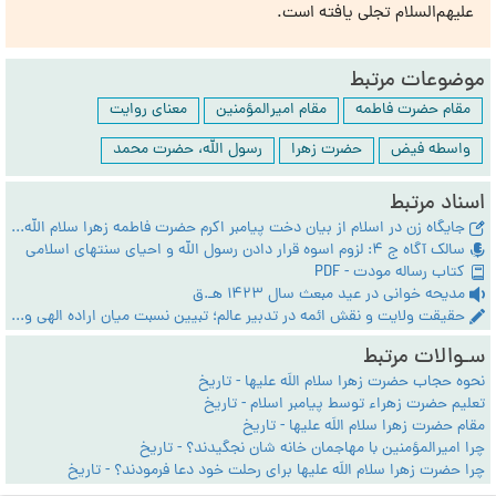
علیهم‌السلام تجلی یافته است.
موضوعات مرتبط
مقام حضرت فاطمه
مقام امیرالمؤمنین
معنای روایت
واسطه فیض
حضرت زهرا
رسول الله، حضرت محمد
اسناد مرتبط
جایگاه زن در اسلام از بیان دخت پیامبر اکرم حضرت فاطمه زهرا سلام الله علیها
سالک آگاه ج 4: لزوم اسوه قرار دادن رسول الله و احیای سنت‏های اسلامی
کتاب رساله مودت - PDF
مدیحه خوانی در عید مبعث سال 1423 هـ.ق
حقیقت ولایت و نقش ائمه در تدبیر عالم؛ تبیین نسبت میان اراده الهی و وساطت چهارده معصوم
سـوالات مرتبط
نحوه حجاب حضرت زهرا سلام اللَه علیها - تاریخ
تعلیم حضرت زهراء توسط پیامبر اسلام - تاریخ
مقام حضرت زهرا سلام اللَه علیها - تاریخ
چرا امیرالمؤمنین با مهاجمان خانه شان نجگیدند؟ - تاریخ
چرا حضرت زهرا سلام اللَه علیها برای رحلت خود دعا فرمودند؟ - تاریخ