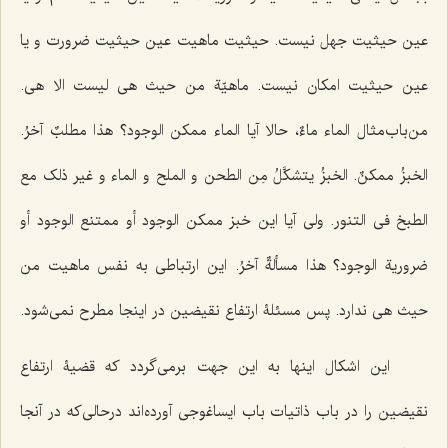
عین حیثیت جهل نیست. حیثیت ماهیت عین حیثیت ضرورت و یا
عین حیثیت امکان نیست.
ماهیّة من حیث هی لیست الا هی.
من‌باب‌مثال الماء ماءٌ،
حالا آیا
الماء ممکن الوجود؟ هذا مطلبٌ آخرُ.
الخبزُ ممکنٌ. الخبزُ یتشکَّلُ مِن الطحن و الملح و الماء و غیر ذلک مع
الطبخ فی التنور
. ولی آیا این خبز
ممکن الوجود أو ممتنع الوجود أو
ضروریة الوجود؟ هذا مسألةٌ آخرُ
. این ارتباطی به نفس ماهیت من
حیث هی ندارد. پس مسئلۀ ارتفاع نقیضین در اینجا مطرح نمی‌شود.
این اشکال اینها به این جهت برمی‌گردد که قضیۀ ارتفاع
نقیضین را در باب ذاتیات باب ایساغوجی آورده‌اند درحالی‌که در آنجا