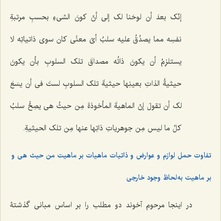
إنّک بعدَ أن لوحَنا لک إلى أنّ کونَ الشی‌ءِ بحسبِ مرتبةِ
نفسِه مما یصدُقُ علیه سلبُ أیّ معنًى کان سوى ذاتیاتِه لا
یستلزِمُ أن یکونَ ذاتُه مصداقَ تلک السلوبِ بأن یکونَ
حیثیةُ الذاتِ بعینِها حیثیةَ تلک السلوبِ لستَ فی أن یسَعَ
لک أن تقولَ إنّ الماهیةَ المأخوذةَ مِن حیثُ هی یصِحُّ سلبُ
کلِّ ما لیس مِن جوهریاتِ ذاتِها عنها مِن تلک الحیثیةِ.
تفاوت حمل لوازم و عوارض و ذاتیات ماهیات بر ماهیت من حیث هی و
بر ماهیت به‌لحاظ وجود خارجی
در اینجا مرحوم آخوند دو مطلب را بر اساس مبانی گذشتۀ