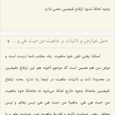
وجود لحاظ نشود ارتفاع نقیضین معنی ندارد.
حمل عوارض و ذاتیات بر ماهیت من حیث هی و نسبت آن با امکان ذاتی - بررسی اشکال ارتفاع نقیضین در مسئله امکان
7
استاد:
یعنی تقرر خود ماهیت. بله، مطلب شما درست است و
عرض من هم همین است که مرحوم آخوند هم این ارتفاع نقیضین
در محدودۀ ذات و ذاتیات ماهیت در اینجا راه ندارد. بحث ارتفاع
نقیضین به‌لحاظ وجود خارج لحاظ می‌شود نه به‌لحاظ خود ماهیت
من حیث هی هی.
ماهیة من حیث هی هی لیس بعالم و لیس
بجاهل
. یعنی حیثیت ذاتیه و تقرّریۀ ماهیت عین حیثیت علم و یا