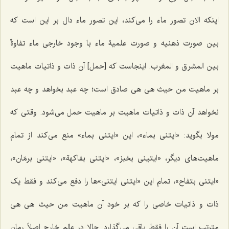
اینکه الان تصور ماء را می‌کند، این تصور ماء دال بر این است که
بین صورت ذهنیه و صورت علمیۀ ماء با وجود خارجی ماء
تفاوةٌ
بین المشرق و المغرب
. اینجاست که [حمل] آن ذات و ذاتیات ماهیت
بر ماهیت من حیث هی هی صادق است؛ چه عبد بخواهد و چه عبد
نخواهد آن ذات و ذاتیات ماهیت بر ماهیت حمل می‌شود. وقتی که
مولا بگوید: «
ایتنی بماء
»، این «
ایتنی بماء»
منع می‌کند از تمام
ماهیت‌های دیگر، «
ایتینی بخبز»، «ایتنی بفاکهة»، «ایتنی برمّان»،
«ایتنی بتفاح»،
تمام این «
ایتنی ایتنی»
‌ها را دفع می‌کند و فقط یک
ذات و ذاتیات خاصی را که بر خود آن ماهیت من حیث هی هی
مترتب است آن را فقط باقی می‌گذارد. حالا در عالم خارج اصلاً رمان