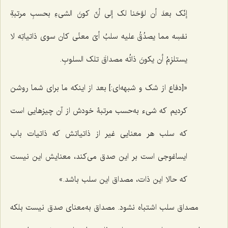
إنّک بعدَ أن لوَّحَنا لک إلى أنّ کونَ الشی‌ءِ بحسبِ مرتبةِ
نفسِه مما یصدُقُ علیه سلبُ أیّ معنًى کان سوى ذاتیاتِه لا
یستلزِمُ أن یکونَ ذاتُه مصداقَ تلک السلوبِ.
«[دفاع از شک و شبهه‌‌ای:] بعد از اینکه ما برای شما روشن
کردیم که شیء به‌حسب مرتبۀ خودش از آن چیزهایی است
که سلب هر معنایی غیر از ذاتیاتش که ذاتیات باب
ایساغوجی است بر این صدق می‌کند، معنایش این نیست
که حالا این ذات، مصداق این سلب باشد.»
مصداق سلب اشتباه نشود. مصداق به‌معنای صدق نیست بلکه