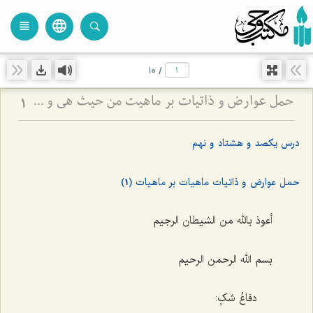
language
view_headline
close
search
10
/
حمل عوارض و ذاتیات بر ماهیت من حیث هی و نسبت آن با امکان ذاتی - بررسی اشکال ارتفاع نقیضین در مسئله امکان
1
درس یکصد و هشتاد و نهم
حمل عوارض و ذاتیات ماهیات بر ماهیات (1)
أعوذ بالله من الشیطان الرجیم
بسم الله الرحمن الرحیم
دفاعُ شکٍ: