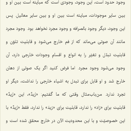
وجود حدود است، این وجود، وجودى است که مباینه است بین او و
بین سایر موجودات، مباینه است بین او و بین سایر معالیل. پس
این وجود، دیگر وجود بالصرافه و وجود مجرد نخواهد بود. وجود مجرد
مانند آن صوتى مى‌ماند که از فم خارج می‌شود و قابلیت تلوّن و
قابلیت تبدّل و تغیّر را به انواع و اقسام وجودات خارجى دارد، آن
وجود مى‌شود وجود مجرد. اما فرض کنید اگر یک صوتى از دهان
خارج شد و او قابل براى تبدل به اشیاء خارجى را نداشت، دیگر او
تجرد ندارد. من‌باب‌مثال وقتى که ما گفتیم: «زَیدٌ»، این «زَیدٌ»
قابلیت براى «زاد» را ندارد، قابلیت براى «زیدَ» را ندارد، فقط «زَیدٌ» با
این خصوصیّت و با این محدودیت الآن در خارج محقق شده است و