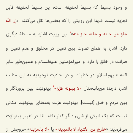
و وجود بسیط که بسیط الحقیقه است، این بسیط الحقیقه قابل
تجزیه نیست فلهذا این روایتى را که بعضی‌ها نقل مى‌کنند: «
إن الله
»
این روایت اشاره به مسئلۀ دیگرى
خِلوٌ عن خلقه و خلقَه خلوٌ عنه
1
دارد، اشاره به همان تفاوت بین تعین در مخلوق و عدم تعین و
صرافت در خالق را دارد. و امیرالمؤمنین علیه‌السلام و همین‌طور سایر
ائمه علیهم‌السلام در خطبات و در احادیث توحیدیه به این مطلب
اشاره دارند؛ من‌باب‌مثال
بینونیّت بین پروردگار و
«لا بینونة عُزلةٍ»
2
بین مردم و خلق [نیست]. بینونیّت عزلت به‌معناى بینونیّت مکانى
نیست که یک شیئی از شىء دیگر کنار باشد. لذا در تعبیر بینونیّت
مى‌فرماید: «
یا
» خروجش از
خارجٌ عن الأشیاء لا بالمباینة»
«لا بالمزایلة