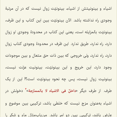
اشیاء و بینونیتش از اشیاء، بینونیّت‌ زوال نیست که در آن مرتبۀ
وجودى راه نداشته باشد. الآن بینونیّت بین این کتاب و این ظرف،
بینونیّت بالمزایله است، یعنى این کتاب در محدودۀ وجودى او زوال
دارد، راه ندارد، طریق ندارد. این ظرف در محدودۀ وجودى کتاب زوال
دارد، راه ندارد، ولى خروجى که بین ذات حق متعال و بین موجودات
وجود دارد، این خروج و این بینونیّت، بینونیت عزلت نیست،
بینونیت زوال نیست، پس چه نحوه بینونیّت است؟! این از یک
طرف. از طرف دیگر «
»
دخولش در
داخلٌ فى الاشیاء لا بالممازجة
3
اشیاء به‌عنوان مزج نیست که خلطى باشد، ترکیبی بین موضوع و
عارض باشد، ترکیبى بین دو امر باشد. من‌باب‌مثال ماء و شکر را