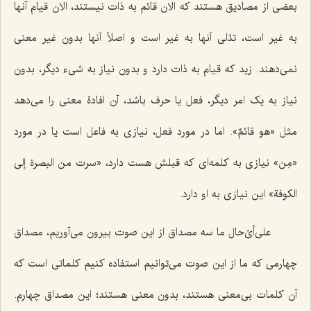
بعضى از مصادیق هستند که الان قائم به ذات نیستند، الان قیام آنها
به غیر است، تدّلى آنها به غیر است و اصلاً آنها بدون غیر معنی
نمى‌دهند. زید که قیام به ذات دارد و بدون نیاز به شى‌ء دیگر، بدون
نیاز به یک امر دیگر، فعل یا حرف باشد، آن افادۀ معنی را می‌دهد
مثل «
هو قائمٌ
». اما در مورد فعل، نیازى به فاعل است یا در مورد
«مِن» نیازى به کلمه‌اى که قبلش هست دارد، «
سرت من البصرة إلى
الکوفة
» این نیازى به او دارد.
على‌أىّ‌حال ما سه مصداق از این صوت بیرون مى‌آوریم، مصداق
چهارمى که ما از این صوت می‌توانیم استفاده کنیم کلماتى است که
آن کلمات بى‌معنی هستند، بدون معنی هستند؛ این مصداق چهارم.