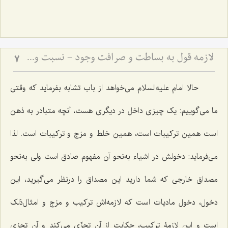
لازمه قول به بساطت و صرافت وجود - نسبت وجود بسیط با تعینات و عالم کثرت
7
حالا امام علیه‌السلام مى‌خواهد از باب تشابه بفرماید که وقتى
ما می‌گوییم: یک چیزى داخل در دیگرى هست، آنچه متبادر به ذهن
است همین ترکیبات است، همین خلط و مزج و ترکیبات است. لذا
مى‌فرماید: دخولش در اشیاء به‌نحو آن مفهوم صادق است ولى به‌نحو
مصداق خارجى که شما دارید این مصداق را درنظر می‌گیرید، این
دخول، دخول مادیات است که لازمه‌اش ترکیب و مزج و امثال‌ذلک
است و این لازمۀ ترکیب، حکایت از آن تجزّى مى‌کند و آن تجزى