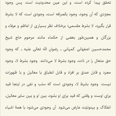
تحقق پیدا کرده است، و این عین محدودیت است. پس وجود
مجرّدی که آن وجود، وجود بالصرافه است، وجودى است که لا بشرط
قرار بگیرد، لا بشرط مَقسمى؛ برخلاف نظر بسیارى از اعاظم و عرفاء و
بزرگان و همین‌طور بعضى از حکماء مانند مرحوم حاج شیخ
محمدحسین اصفهانى کمپانى ـ رضوان الله تعالی علیه ـ که وجود
حق متعال را در ذات، وجود بشرط لا می‌دانند. وجود بشرط لا، وجود
مجرد و قابل صدق بر افراد و قابل انطباق با معالیل و با ظهورات
نیست. وجود بشرط لا، وجودى است که سلب و نفى در اینجا قید
براى اوست و وقتی که قید براى او بشود، بین او و بین سایر معالیل،
انفکاک و بینونیّت عارض مى‌شود. آن وجودى مى‌شود با همۀ اشیاء