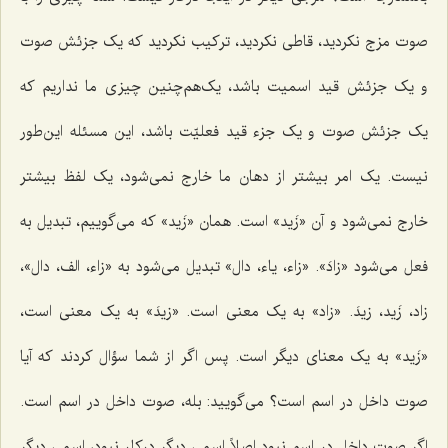
صوت مزج نکردید، قاطى نکردید، ترکیب نکردید که یک جزئش صوت
و یک جزئش قید اسمیت باشد، یک‌هم‌چنین چیزى ما نداریم که
یک جزئش صوت و یک جزء قید فعلیّت باشد، این مسئله این‌طور
نیست. یک امر بیشتر از دهان ما خارج نمى‌شود، یک لفظ بیشتر
خارج نمى‌شود و آن «زَید» است. همان «زَید» که می‌گوییم، تبدیل به
فعل مى‌شود «زادَ». «زاء، یاء، دال» تبدیل مى‌شود به «زاء، الف، دال»،
زاد، زَید، زیدَ. «زاد» به یک معنی است. «زیدَ» به یک معنی است،
«زَید» به یک معناى دیگر است. پس اگر از شما سؤال کردند که آیا
صوت داخل در اسم است؟ می‌گویید: بله، صوت داخل در اسم است.
اگر صوت داخل در اسم نبود اصلاً اسمى دیگر درکار نبود، اسمى دیگر