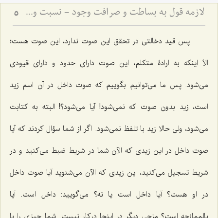
لازمه قول به بساطت و صرافت وجود - نسبت وجود بسیط با تعینات و عالم کثرت
5
پس قید دخالتى در تحقق این صوت ندارد، این صوت هست؛
الاّ اینکه به ارادۀ متکلم، این صوت داراى حدود و داراى قیودى
مى‌شود. پس ما می‌توانیم بگوییم که صوت داخل در آن اسم زید
است، زید بدون صوت که نمى‌شود! آیا مى‌شود؟! البته به کتابت
مى‌شود، ولى حالا زید با تلفظ نمی‌شود. اگر از شما سؤال کردند که آیا
صوت داخل در این زیدى که الآن شما در شریط ضبط می‌کنید و در
شریط تسجیل می‌کنید، این زیدی که الآن مى‌شنوید آیا صوت داخل
در او هست؟ آیا داخل است یا نه؟ می‌گویید: داخل است. آیا
بالممازجه است؟ مزجى دیگر در اینجا درکار نیست. شما چیزى را با