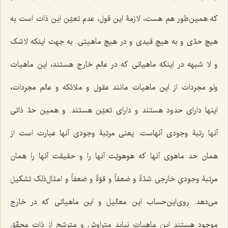
که همین‌طور هم هست، لازمۀ این قول، عدم تعیّن این ذات است به
هیچ حدّى و به هیچ قیدى و در هیچ ماهیتى. به جهت اینکه لاشک
و لا شبهه در اینکه ماهیاتى که در عالم خارج هستند، این ماهیات
ولو مجردات از این ماهیات مانند عقول و ملائکه و عالم مجردات،
اینها داراى حدود هستند و داراى تعیّن هستند. و همین حدّ ذاتى
آنها رتبۀ وجودى آنهاست. یعنى مرتبۀ وجودى آنها عبارت است از
همان حد ماهوى آنها که هوهویّت آنها را و حقیقت آنها را همان
مرتبۀ وجودىِ خارجی شدّةً و ضعفاً و قوّةً و ضعفاً و امثال‌ذلک تشکیل
مى‌دهد. روى‌این‌حساب این معالیل و این ماهیاتى که در خارج
موجود هستند این ماهیات نباید متراوش و مترشح از ذات محقّق