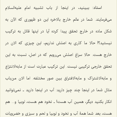
استاد:
ببینید، در اینجا از باب تشبیه امام علیه‌السلام
مى‌فرمایند. شما در عالم خارج بالاخره این دو ظهورى که الآن به
شکل ماده در خارج تحقق پیدا کرده آیا در اینها قائل به ترکیب
نیستید؟! حالا ما کارى به اصلش نداریم، این چیزی که الان در
خارج هست. حالا سراغ اصلش مى‌رویم که در اصل، نسبت به این
تحقق خارجى ترکیبى نیست. این ترکیب عبارت است از ما‌به‌الانتزاع
و ما‌به‌الاشتراک و مابه‌الافتراق بین صور مختلفه. اما الان من‌باب
مثال شما در اینجا چند چیز دارید: آب در اینجا دارید ـ نمى‌توانید
انکار بکنید دیگر، همین آب هست! ـ نخود هم هست، لوبیا و... هم
هست، بعد شما همۀ آب و نخود و لوبیا و لحم و سبزى و خضرویات