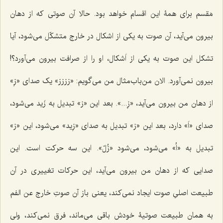
مَقسم براى همۀ این اقسام خواهد بود. حالا آن صوتی که از دهان
بیرون مى‌آید، آن صوت به یکى از اشکال در خارج متشکّل می‌شود، آیا
تشکل این صوت به یکى از اَشکال، او را از صرافت بیرون می‌آورد؟!
بیرون نمى‌آورد. الان من‌باب‌مثال من می‌گویم: «زززز» یک صداى «زِ»
از دهان من بیرون می‌آید، «زِ...». بعد این «ز» تبدیل به زَید می‌شود،
صداى «اَ» دارد، بعد این «ز» تبدیل به صداى «زِید» می‌شود، این «ز»
تبدیل به «اُ» مى‌شود، می‌شود «زُلّ». این سه حرکت است. این
صدایى که از دهان من بیرون می‌آید، این حرکات تغییرى در آن
طبیعت اصلىِ صوت ایجاد نمى‌کند، یعنى باز آن صوتِ خارج عن الفم
به همان طبیعت صوتیۀ خودش باقى مى‌ماند، فرق نمى‌کند، ولى