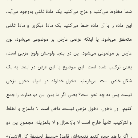
شما مخلوط مى‌کنید و مزج مى‌کنید یک مادۀ ثالثى به‌وجود مى‌آید،
این ماده را با آن ماده خلط مى‌کنید یک مادۀ دیگرى و مادۀ ثالثى
متحقق مى‌شود. یا اینکه عرَضى عارض بر موضوعى مى‌شود، لون
عارض بر موضوعى مى‌شود، این در اینجا ولوجش ولوج مزجى است،
یعنى ترکیب شده است. این موضوع با این عرض در اینجا به یک
شکل خاص است. مى‌فرماید: دخول خداوند در اشیاء، دخول مزجى
نیست پس به چه نحو است؟ یعنى اگر ما بین این دو عبارت را جمع
کنیم، اول دخول، دخول مزجى نیست، داخل است
لا بالمزج و الخلط
و الترکیب
، ثانیاً خارج است لا بالإنعزال و لا بالمزایله. مجموع این دو
را اگر با هم جمع کنیم نتیجه‌اش قاعدۀ «
بسیط الحقیقة کل الاشیاء
»