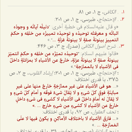
.
الکافی
، ج 1، ص 81.
.
الإحتجاج
، طبرسی، ج ‌1، ص 201:
«
و قال علیه‌السلام فی خطبةٍ أخرى: ”
دلیلُه آیاتُه و وجودُه
اثباتُه و معرفتُه توحیدُه و توحیدُه تمییزُه مِن خلقِه و حکمُ
“.»
التمییزِ بینونةُ صفةٍ لا بینونةُ عُزلَةٍ ...
.
شرح اصول الکافی
(صدرا)، ج ‌3، ص 446:
«
قالوا علیهم السلام
: ”
توحیدُه تمیّزُه عن خلقِه و حکمُ التمیّزِ
بینونةُ صفةٍ لا بینونةُ عزلةٍ، خارجٌ عن الأشیاءِ لا بمزائلةٍ داخلٌ
.»
فى الأشیاءِ لا بالممازجةِ“
؛
الإحتجاج
، طبرسی، ج ‌1، ص 201؛
إرشاد
القلوب
، ج ‌2، ص
375، با قدری اختلاف:
«...
هو فی الأشیاءِ على غیرِ ممازَجَةٍ خارجٌ منها على غیرِ
مبایَنَةٍ فوقَ کلّ شی‌ءٍ و لا یُقالُ شی‌ءٌ فوقَه و أمامَ کلّ شی‌ءٍ و
لا یُقالُ له أمامٌ داخِلٌ فی الأشیاءِ لا کشی‌ءٍ فی شی‌ءٍ داخلٍ
خارِجٌ‌ عن‌ الأشیاءِ لا کشی‌ءٍ مِن شی‌ءٍ خارِج ... .»
؛
تحف
العقول
، ص 92، با قدری اختلاف:
«.
.. فارَقَ الأشیاءَ لا باختِلافِ الأماکِنِ و یکونُ فیها لا علَى
.»
المُمازَجَةِ ...
؛
نهج
البلاغة
(صبحی صالح) ص 39، با قدری اختلاف: