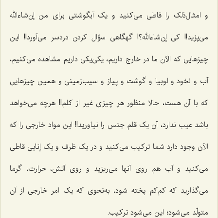
و امثال‌ذلک را قاطى می‌کنید و یک آبگوشتى براى من إن‌شاء‌الله
مى‌پزید!! کى إن‌شاء‌الله؟! گهگاهى سؤال کردن دردسر می‌آورد!! این
چیزهایى که الآن ما در خارج داریم، یکى‌یکى داریم مشاهده مى‌کنیم،
آب و نخود و لوبیا و گوشت و پیاز و سیب‌زمینى و همین چیزهایى
که با آن هست، حالا منظور هر چیزى غیر از کلم!! هرچه می‌خواهد
باشد عیب ندارد، آن یک قلم جنس را نیاورید!! این مواد خارجى را که
الآن وجود دارد شما ترکیب می‌کنید و در یک ظرف و یک إنایی قاطى
مى‌کنید و آب هم روی آنها مى‌ریزید و روى آتش، حرارت، گرما
می‌گذارید که کم‌کم پخته ‌شود، به‌نحوی که یک امر خارجى از آن
متولّد مى‌شود؛ این مى‌شود ترکیب.