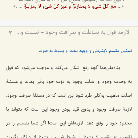
... .»
«.
.. مع کلّ شی‌ءٍ لا بمقارَنَةٍ و غیرُ کلّ شی‌ءٍ لا بمزایَلَةٍ
لازمه قول به بساطت و صرافت وجود - نسبت وجود بسیط با تعینات و عالم کثرت
3
تمثیل مقسم لابشرطی و وجود بحت و بسیط به صوت
بناءعلى‌هذا آنچه رفع اشکال مى‌کند و موجب مى‌شود که قول
به وحدت وجود و اصالت وجود به قوّت خود باقى بماند و مسئلۀ
اصالت ماهیت به‌کلی طرد شود این است که در مسئلۀ صرافت وجود،
لازمۀ صرافت وجود و بدون قید بودن وجود این است که بتواند با
محدود خود را وفق دهد. لازمه‌اش این است! اگر شما تقسیم را در
تقسیم به مَقسم
لا بشرط و بشرط شىء و بشرط لا
درنظر بگیرید