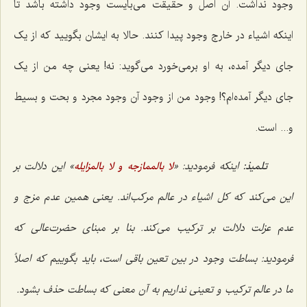
وجود نداشت. آن اصل و حقیقت مى‌بایست وجود داشته باشد تا
اینکه اشیاء در خارج وجود پیدا کنند. حالا به ایشان بگویید که از یک
جای دیگر آمده، به او برمى‌خورد می‌گوید: نه! یعنی چه من از یک
جاى دیگر آمده‌ام؟! وجود من از وجود آن وجود مجرد و بحت و بسیط
و... است.
تلمیذ:
اینکه فرمودید: «
» این دلالت بر
لا بالممازجه و لا بالمزایله
این می‌کند که کل اشیاء در عالم مرکب‌اند. یعنى همین عدم مزج و
عدم عزلت دلالت بر ترکیب مى‌کند. بنا بر مبنای حضرت‌عالى که
فرمودید: بساطت وجود در بین تعین باقى است، باید بگوییم که اصلاً
ما در عالم ترکیب و تعینى نداریم به آن معنى که بساطت حذف بشود.