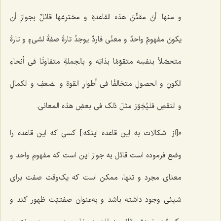
و منها: أنّ مقنِّنَ هذه القاعدةِ و مخترِعَها قائلٌ بجوازِ أن
یکونَ مفهومٌ واحدٌ و معنًى فاردٌ یوجدُ تارةً صفةً لشی‌ءٍ و تارةً
متحصّلاً بنفسِه متقوّمًا بذاتِه و بالجملةِ متفاوتًا فی أنحاءِ
الکونِ و الحصولِ متخالفًا فی أطوارِ القوةِ و الضعفِ و الکمالِ
و النقصِ فلیُجَوّز مثلَ ذلک فی بعضِ هذه المعانی.
«[از اشکالات به این قاعده اینکه:] کسى که این قاعده را
وضع فرموده است قائل به جواز این است که مفهوم واحد و
معناى مجرد و تنها، ممکن است که یک‌وقت صفت براى
شیئی وجود داشته باشد و به‌عنوان صفتیّت ظهور کند و