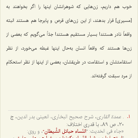
خوب هم داریم، زن‌هایى که شوهرانشان اینها را اگر بخواهند به
[مسیرى] قرار بدهند، از این زن‌هاى قرص و پابرجا هم هستند البته
واقعاً نادر هستند! بسیار مستقیم هستند! جدّاً می‌گویم که بعضى از
زن‌ها هستند که واقعاً انسان به‌حال اینها غبطه مى‌خورد، از نظر
استقامتشان و استقامت در طریقشان، بعضى از اینها از نظر استحکام
از مرد سبقت گرفته‌اند.
.
عمدة القاری
،
شرح صحیح البخاری، العینی بدر الدین
، ج
20، ص 89، با قدری اختلاف:
«جاء فی الحَدیث: ”
، و رویَ:
النّساء حبائل الشَّیطان“