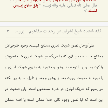
”
، و
استعیذوا من شرار النّساء وکونوا من خیارهن على حذر“
قال صلى الله تعالَى علیه وآله وَسلم: ”
أوثق سلاح إبلیس
.“»
النّساء
نقد قاعده شیخ اشراق در وحدت مفاهیم - بررسی امکان انتزاع مفاهیم متعدد از ذات واحد
3
على‌أى‌حال تصور شریک البارى ممتنع نیست، وجود خارجی‌اش
ممتنع است. همین الان که ما مى‌گوییم: شریک البارى خب تصورش
را کرده‌ایم، ولى با توجه به برهان و باتوجه به مفهوم شریک البارى و
با توجه به حقیقت وجود، بعد از برهان و بعد از دلیل، ما به این نکته
مى‌رسیم که شریک البارى در خارج مستحیل است. ولى صحبت در
این است که آیا تصور وجود ثانى اصلاً ممکن است یا اصلاً ممکن