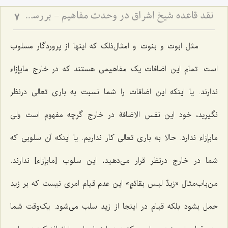
نقد قاعده شیخ اشراق در وحدت مفاهیم - بررسی امکان انتزاع مفاهیم متعدد از ذات واحد
7
مثل ابوت و بنوت و امثال‌ذلک که اینها از پروردگار مسلوب
است. تمام این اضافات یک مفاهیمى هستند که در خارج مابإزاء
ندارند. یا اینکه این اضافات را شما نسبت به بارى تعالى درنظر
نگیرید، خود این نفس الاضافة در خارج گرچه مفهوم است ولى
مابإزاء ندارد. حالا به بارى تعالى کار نداریم. یا اینکه آن سلوبى که
شما در خارج درنظر قرار می‌دهید، این سلوب [مابإزاء] ندارند.
من‌باب‌مثال «
زیدٌ لیس بقائمٍ
» این عدم قیام امرى نیست که بر زید
حمل بشود بلکه قیام در اینجا از زید سلب مى‌شود. یک‌وقت شما