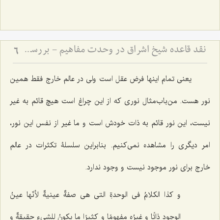
نقد قاعده شیخ اشراق در وحدت مفاهیم - بررسی امکان انتزاع مفاهیم متعدد از ذات واحد
6
یعنى تمام اینها فرض عقل است ولى در عالم خارج فقط همین
نور هست. من‌باب‌مثال نورى که از این چراغ است هیچ قائم به غیر
نیست، این نور قائم به ذات خودش است و ما غیر از نفس این نور،
امر دیگرى را مشاهده نمى‌کنیم. بنابراین سلسلۀ تکثرات در عالم
خارج براى نور موجود نیست و وجود ندارد.
و کذا الکلامُ فی الوحدةِ التی هی صفةٌ عینیةٌ لأنّها عینُ
الوجودِ ذاتًا و غیرُه مفهومًا و کثیرًا ما یکونُ للشی‌ءِ حقیقةٌ و