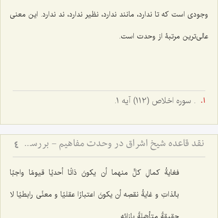
وجودى است که تا ندارد، مانند ندارد، نظیر ندارد، ند ندارد. این معنی
عالی‌ترین مرتبۀ از وحدت است.
. سوره اخلاص (112) آیه 1.
نقد قاعده شیخ اشراق در وحدت مفاهیم - بررسی امکان انتزاع مفاهیم متعدد از ذات واحد
4
فغایةُ کمالِ کلٍّ منهما أن یکونَ ذاتًا أحدیًا قیومًا واجبًا
بالذاتِ و غایةُ نقصِه أن یکونَ اعتبارًا عقلیًا و معنًى رابطیًا لا
حقیقةً متأصّلةً بإزائِه.