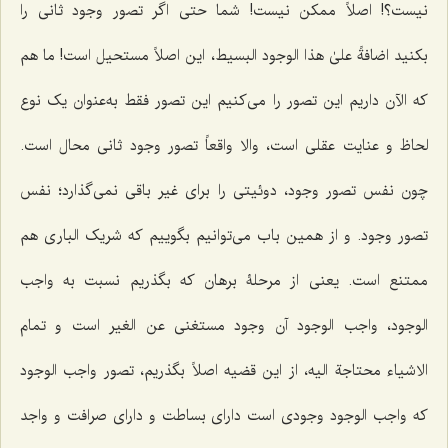
نیست؟! اصلاً ممکن نیست! شما حتی اگر تصور وجود ثانى را
بکنید
اضافةً علىٰ هذا الوجود البسیط
، این اصلاً مستحیل است! ما هم
که الآن داریم این تصور را مى‌کنیم این تصور فقط به‌عنوان یک نوع
لحاظ و عنایت عقلى است، والا واقعاً تصور وجود ثانى محال است.
چون نفس تصور وجود، دوئیتى را براى غیر باقى نمى‌گذارد؛ نفس
تصور وجود. و از همین باب مى‌توانیم بگوییم که شریک البارى هم
ممتنع است. یعنى از مرحلۀ برهان که بگذریم نسبت به واجب
الوجود، واجب الوجود آن وجود مستغنى
عن الغیر
است و
تمام
الاشیاء محتاجة الیه
، از این قضیه اصلاً بگذریم، تصور واجب الوجود
که واجب الوجود وجودى است داراى بساطت و داراى صرافت و واجد