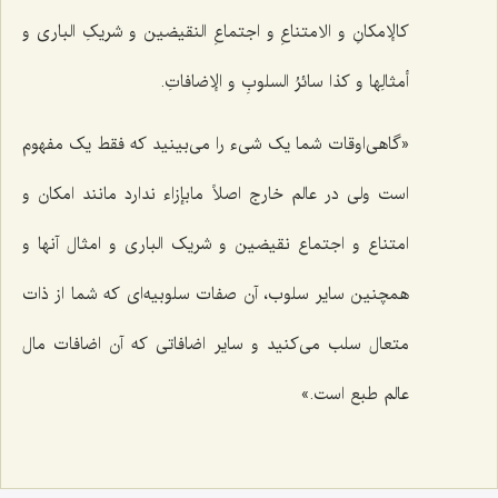
کالإمکانِ و الامتناعِ و اجتماعِ النقیضین و شریکِ الباری و
أمثالِها و کذا سائرُ السلوبِ و الإضافاتِ.
«گاهى‌اوقات شما یک شى‌ء را مى‌بینید که فقط یک مفهوم
است ولى در عالم خارج اصلاً مابإزاء ندارد مانند امکان و
امتناع و اجتماع نقیضین و شریک البارى و امثال‌ آنها و
همچنین سایر سلوب، آن صفات سلوبیه‌اى که شما از ذات
متعال سلب مى‌کنید و سایر اضافاتی که آن اضافات مال
عالم طبع است.»