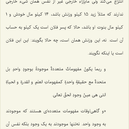
انتزاع مى‌کند ولى مابإزاء خارجى غیر از نفس همان شى‌ء خارجى
ندارند که مثلاً زید 15 کیلو وزنش باشد، 14 کیلو مال خودش و 1
کیلو مال بنوت او باشد، حالا که پسر فلان است یک کیلو به حساب
آن است. نه، این وزنش همان است، چه حالا بگویند: این ابن فلان
است یا اینکه نگویند.
و ربما یکونُ مفهوماتٌ متعددةٌ موجودةً بوجودٍ واحدٍ بل
متحدةٌ مع حقیقةٍ واحدةٍ کمفهوماتِ العلمِ و القدرةِ و الحیاةِ
التی هی عینُ وجودِ الحقِّ تعالى.
«و گاهى‌اوقات مفهومات متعدده‌اى هستند که موجودند
به وجود واحد. نه‌تنها موجودند به یک وجود بلکه نفس آن