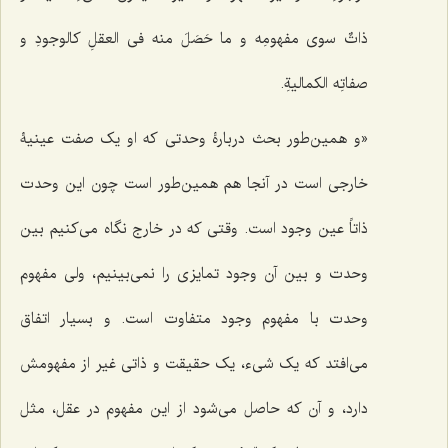
ذاتٌ سوى مفهومِه و ما حَصَلَ منه فی العقلِ کالوجودِ و
صفاتِه الکمالیةِ.
«و همین‌طور بحث دربارۀ وحدتى که او یک صفت عینیۀ
خارجى است در آنجا هم همین‌طور است چون این وحدت
ذاتاً عین وجود است. وقتى که در خارج نگاه مى‌کنیم بین
وحدت و بین آن وجود تمایزى را نمى‌بینیم، ولى مفهوم
وحدت با مفهوم وجود متفاوت است. و بسیار اتفاق
مى‌افتد که یک شى‌ء، یک حقیقت و ذاتى غیر از مفهومش
دارد، و آن که حاصل مى‌شود از این مفهوم در عقل، مثل