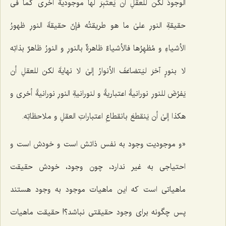
الوجودُ لکن للعقلِ أن یَعتَبِرَ لها موجودیةً أخرى کما فی
حقیقةِ النورِ علىٰ ما هو طریقتُه فإنّ حقیقةَ النورِ ظهورُ
الأشیاءِ و مُظهِرُها فالأشیاءٌ ظاهرةٌ بالنورِ و النورُ ظاهرٌ بذاتِه
لا بنورٍ آخرَ لیَتضاعَفَ الأنوارُ إلىٰ لا نهایةَ لکن للعقلِ أن
یَفرُضَ للنورِ نورانیةً اعتباریةً و لنورانیةِ النورِ نورانیةً أخرى و
هکذا إلىٰ أن یَنقطعَ بانقطاعِ اعتباراتِ العقلِ و ملاحظاتِه.
«و موجودیت وجود به نفس ذاتش است و خودش است و
احتیاجی به غیر ندارد، چون وجود، خودش حقیقت
ماهیاتى است که این ماهیات موجود به وجود هستند
پس چگونه براى وجود حقیقتى نباشد؟! حقیقت ماهیات