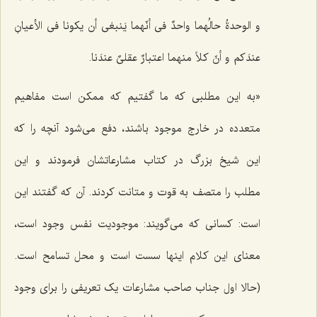
و الوحدةُ حالُهما واحدٌ فی أنّهما یَنبغی أن یکونا فی الأعیانِ
عندَکم و أنّ کلاً منهما اعتبارٌ عقلیٌ عندَنا.
«به این مطلبى که ما گفتیم که ممکن است مفاهیم
متعدده در خارج موجود باشند، دفع مى‌شود آنچه را که
این شیخ بزرگ در کتاب مشارعاتشان فرمودند و این
مطلب را متصف به قوت و متانت کردند. آن که گفتند این
است: کسانى که می‌گویند: موجودیت نفس وجود است،
معناى این کلام اینها سست است و محل تسامح است.
(حالا اول جناب صاحب مشارعات یک تعریفى را براى وجود