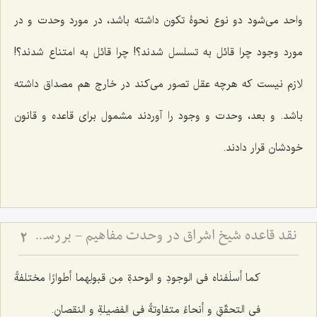
واحد مى‌شود دو نوع نحوۀ تکون داشته باشد، در مورد وحدت و در
مورد وجود چرا قائل به تسلسل شدند؟! چرا قائل به امتناع شدند؟!
لازم نیست که هرچه عقل تصور مى‌کند در خارج هم مصداق داشته
باشد. و بعد، وحدت و وجود را آوردند مشمول برای قاعده و قانون
خودشان قرار دادند.
نقد قاعده شیخ اشراق در وحدت مفاهیم - بررسی امکان انتزاع مفاهیم متعدد از ذات واحد
2
کما أسلَفناه فی الوجودِ و الوحدةِ مِن قبولِهما أطوارًا مختلفةً
فی التحقّقِ و أنحاءً متفاوتةً فی الفضیلةِ و النقصانِ.