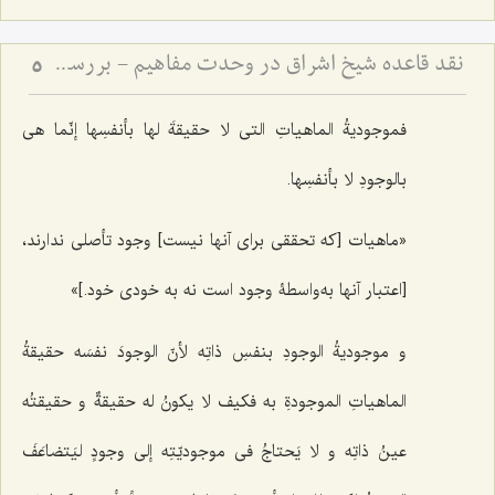
نقد قاعده شیخ اشراق در وحدت مفاهیم - بررسی امکان انتزاع مفاهیم متعدد از ذات واحد
5
فموجودیةُ الماهیاتِ التی لا حقیقةَ لها بأنفسِها إنّما هی
بالوجودِ لا بأنفسِها.
«ماهیات [که تحققی برای آنها نیست] وجود تأصلی ندارند،
[اعتبار آنها به‌واسطۀ وجود است نه به خودی خود.]»
و موجودیةُ الوجودِ بنفسِ ذاتِه لأنّ الوجودَ نفسَه حقیقةُ
الماهیاتِ الموجودةِ به فکیف لا یکونُ له حقیقةٌ و حقیقتُه
عینُ ذاتِه و لا یَحتاجُ فی موجودیّتِه إلى وجودٍ لیَتضاعَفَ