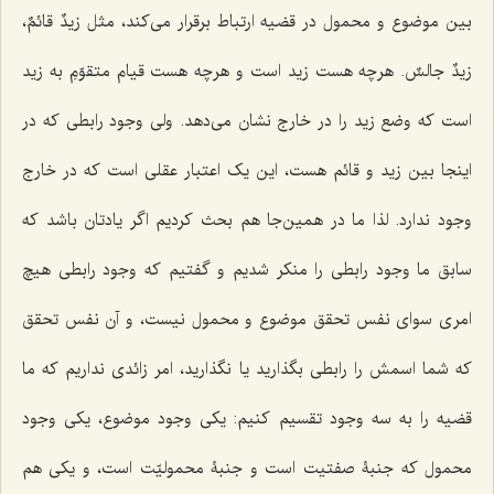
بین موضوع و محمول در قضیه ارتباط برقرار مى‌کند، مثل
زیدٌ قائمٌ،
زیدٌ جالسٌ
. هرچه هست زید است و هرچه هست قیام متقوّمِ به زید
است که وضع زید را در خارج نشان می‌دهد. ولى وجود رابطى که در
اینجا بین زید و قائم هست، این یک اعتبار عقلى است که در خارج
وجود ندارد. لذا ما در همین‌جا هم بحث کردیم اگر یادتان باشد که
سابق ما وجود رابطى را منکر شدیم و گفتیم که وجود رابطى هیچ
امرى سواى نفس تحقق موضوع و محمول نیست، و آن نفس تحقق
که شما اسمش را رابطى بگذارید یا نگذارید، امر زائدى نداریم که ما
قضیه را به سه وجود تقسیم کنیم: یکى وجود موضوع، یکى وجود
محمول که جنبۀ صفتیت است و جنبۀ محمولیّت است، و یکى هم