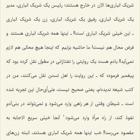
شریک الباری‌ها الآن در خارج هستند؛ رئیس یک شریک البارى، مدیر
یک شریک البارى، رفیق یک شریک البارى، زن یک شریک البارى
ـ این خیلی شریک الباری است!! ـ اینها همه شریک البارى هستند و
فرض محال هم نیست! ما حاشیه بزنیم که اینجا هیچ محالى هم لازم
نمی‌آید!! یادم هست یک روایتى را تفتازانى در
مطول
نقل کرده بود که
پیغمبر فرموده که ـ این روایت را اهل تسنن نقل مى‌کنند، من در
کتب شیعه ندیده‌ام، یعنی صحیح نیست، على‌أى‌حال این تجربه شده
است ـ شیطان وقتى از هر راهى وارد مى‌شود و نمى‌تواند در بنى‌آدم
نفوذ کند، از راه مرأة وارد مى‌شود.
آنجا خیلى سریع الاجابه به
1
مقصود مى‌رسد!! خب اینها همه شریک البارى هستند، البته زن‌هاى