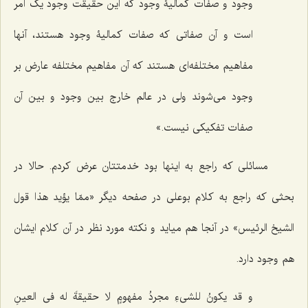
وجود و صفات کمالیۀ وجود که این حقیقت وجود یک امر
است و آن صفاتى که صفات کمالیۀ وجود هستند، آنها
مفاهیم مختلفه‌اى هستند که آن مفاهیم مختلفه عارض بر
وجود مى‌شوند ولى در عالم خارج بین وجود و بین آن
صفات تفکیکی نیست.»
مسائلی که راجع به اینها بود خدمتتان عرض کردم. حالا در
بحثى که راجع به کلام بوعلى در صفحه دیگر «ممّا یؤید هذا قول
الشیخ الرئیس» در آنجا هم میاید و نکته مورد نظر در آن کلام ایشان
هم وجود دارد.
و قد یکونُ للشی‌ءِ مجردُ مفهومٍ لا حقیقةَ له فی العینِ