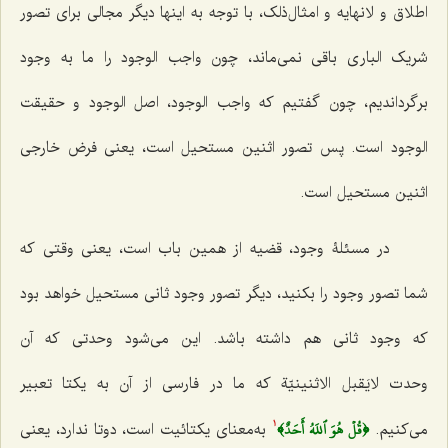
اطلاق و لانهایه و امثال‌ذلک، با توجه به اینها دیگر مجالى براى تصور
شریک البارى باقى نمى‌ماند، چون واجب الوجود را ما به وجود
برگرداندیم، چون گفتیم که واجب الوجود، اصل الوجود و حقیقت
الوجود است. پس تصور اثنین مستحیل است، یعنى فرض خارجى
اثنین مستحیل است.
در مسئلۀ وجود، قضیه از همین باب است، یعنى وقتى که
شما تصور وجود را بکنید، دیگر تصور وجود ثانى مستحیل خواهد بود
که وجود ثانی هم داشته باشد. این می‌شود وحدتى که آن
وحدت
لایَقبل الاثنینیّة
که ما در فارسى از آن به یکتا تعبیر
﴿قُلۡ هُوَ ٱللَهُ أَحَدٌ﴾
مى‌کنیم.
به‌معناى یکتائیت است، دوتا ندارد، یعنى
1