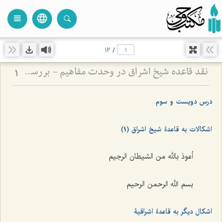
language
view_headline
close
search
12
/
نقد قاعده شیخ اشراق در وحدت مفاهیم - بررسی امکان انتزاع مفاهیم متعدد از ذات واحد
1
درس دویست و سوم
اشکالات به قاعدۀ شیخ اشراق (1)
أعوذ بالله من الشیطان الرجیم
بسم الله الرحمن الرحیم
اشکال دیگر به قاعدۀ ‌اشراقیۀ