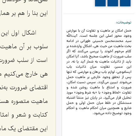
210
209
208
این بنا را هم بر همان
توضیحات
اشکال اول این
حمل امکان بر ماهیت و تفاوت آن با عوارض
وجود محور اصلی این جلسه است. آیت‌الله
سید محمدمحسن حسینی طهرانی در ادامه
سلوب بر آن ماهیت 
بحث ماهیت من حیث هی، اشکال واردشده بر
کلام مرحوم آخوند را بررسی می‌کنند که اگر
سلب ضرورت از ماهیت صحیح باشد، آیا امکان
است از سلب ضرورت.
باید از ذاتیات ماهیت به شمار آید یا نه. در
این مسیر، تفاوت میان ذاتیات باب
هی خارج می‌کنیم می
ایساغوجی، لوازم باب برهان و عوارضی که تنها
پس از تحقق وجود خارجی بر ماهیت حمل
می‌شوند تبیین می‌گردد. سپس نسبت امکان،
اقتضای ضرورت به‌نح
ضرورت و امتناع با ماهیت روشن شده و
تفاوت «لحاظ وجود» با «به شرط وجود» مورد
تحلیل قرار می‌گیرد. در پایان نیز منشأ اشتباه
ماهیت متصوره هستند
مستشکل در خلط میان حمل اولی و حمل
شایع و همچنین میان احکام ماهیت و احکام
کتابت و شعر و امثا
وجود توضیح داده می‌شود.
این مقتضای یک ماه