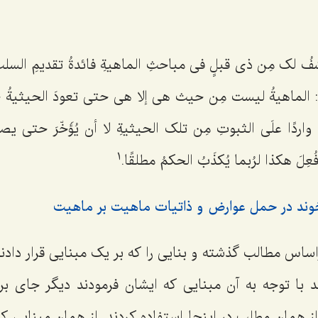
ِفُ لک مِن ذی قبلٍ فی مباحثِ الماهیةِ فائدةُ تقدیمِ ال
: الماهیةُ لیست مِن حیث هی إلا هی حتى تعودَ الحیثیةُ جز
واردًا علَى الثبوتِ مِن تلک الحیثیةِ لا أن یُؤَخّرَ حتى یص
1
فُعِلَ هکذا لرُبما یُکذَبُ الحکمُ مطلقًا.
خوند در حمل عوارض و ذاتیات ماهیت بر ماهیت
ساس مطالب گذشته و بنایی را که بر یک مبنایی قرار دادن
با توجه به آن مبنایی که ایشان فرمودند دیگر جای بر
ز همان مطلب در اینجا استفاده کردند. از همان مبنایی که