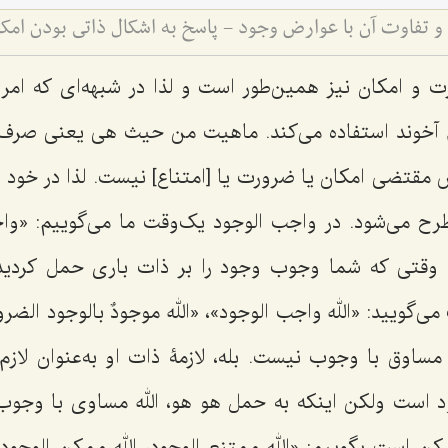
و تفاوت آن با عوارض وجود - پاسخ به اشکال ذاتی بودن امک
 و امکان نیز همین‌طور است و لذا در شبهه‌ای که امرو
خوند استفاده می‌کند. ماهیت من حیث هی یعنی صرف‌ن
ش مقتضی امکان یا ضرورت یا [امتناع] نیست. لذا در خود 
ح می‌شود. در واجب الوجود یک‌وقت ما می‌گوییم:
«واج
وقتی که شما وجوب وجود را بر ذات باری حمل کردید
می‌گویید: «
الله واجب الوجود
»، «
الله موجودٌ بالوجود الضر
ساوق با وجوب نیست. بله، لازمۀ ذات او به‌عنوان لازم 
 است ولکن اینکه به حمل هو هو، الله مساوی با وجوب 
کن است بگوییم: «
الله ممتنع الوجود، الله ممکن الوجود،