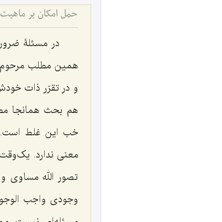
حمل امکان بر ماهیت 
در مسئلۀ ضرورت
همین مطلب مرحوم آ
و در تقرّر ذات خود
هم بحث همانجا مطر
خب این غلط است. 
معنی ندارد. یک‌وقت 
تصور الله مساوی و م
وجودی واجب الوجود
مسئله‌ای نیست. مم