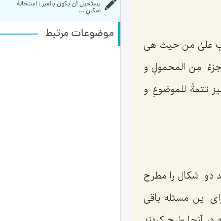
يستحيل أن يكون بالغير : استحالۀ 
امکان ...
موضوعات مرتبط
سلبِ علىٰ من حیث هی
ءًا مِن المحمولِ‌ و
یرَ تتمةً للموضوعِ و
د دو اشکال را مطرح
ای این مسئله باقی
 در آنجا طرح کردند