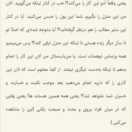
یعنی واقعاً آدم این کار را می‌کند؟! خب در کنار اینکه مى‌گویید: الان
من این منزل را بگیرم، شما این پول را حبس مى‌کنید. آیا در کنار
این سایر مطالب را هم درنظر گرفته‌اید؟! آیا متوجه شده‌اى که اصلاً تو
تا سال دیگر زنده هستى تا اینکه این منزل ترقى کند؟! پس مى‌بینیم
همه براساس توهمات است. یا من‌باب‌مثال من الان این کار را انجام
بدهم تا اینکه به‌دست دیگرى نیفتد. از کجا معلوم است که الان این
کارى را که دارید انجام مى‌دهید بعد موجب نکبت و خسارت و
خسران شما نخواهد شد؟! یعنى همه همین‌ هستند ها! یعنى وقتى
که در میان افراد بروى و بحث و صبحت بکنی [این را مشاهده
می‌کنی.]