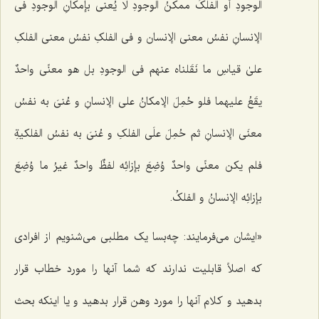
الوجودِ أو الفلکُ ممکنُ الوجودِ لا یُعنى بإمکانِ الوجودِ فی
الإنسانِ نفسُ معنى الإنسان و فی الفلکِ نفسُ معنى الفلکِ
علىٰ قیاسِ ما نَقَلناه عنهم فی الوجودِ بل هو معنًى واحدٌ
یقَعُ علیهما فلو حُمِلَ الإمکانُ على الإنسانِ و عُنیَ به نفسُ
معنَى الإنسانِ ثم حُمِلَ علَى الفلکِ و عُنیَ به نفسُ الفلکیةِ
فلم یکن معنًى واحدٌ وُضِعَ بإزائِه لفظٌ واحدٌ غیرُ ما وُضِعَ
بإزائِه الإنسانُ و الفلکُ.
«ایشان مى‌فرمایند: چه‌بسا یک مطلبى می‌شنویم از افرادى
که اصلاً قابلیت ندارند که شما آنها را مورد خطاب قرار
بدهید و کلام آنها را مورد وهن قرار بدهید و یا اینکه بحث