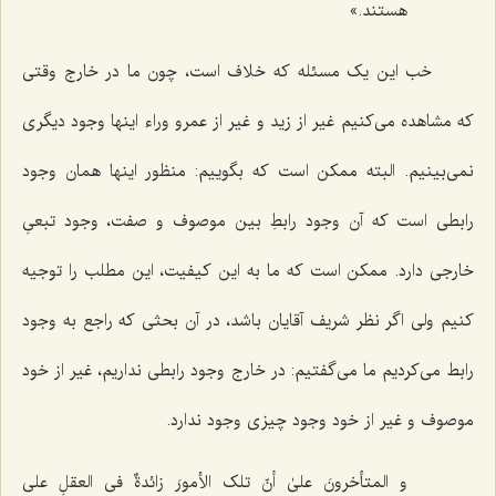
هستند.»
خب این یک مسئله که خلاف است، چون ما در خارج وقتى
که مشاهده مى‌کنیم غیر از زید و غیر از عمرو وراء اینها وجود دیگرى
نمى‌بینیم. البته ممکن است که بگوییم: منظور اینها همان وجود
رابطی است که آن وجود رابطِ بین موصوف و صفت، وجود تبعیِ
خارجی دارد. ممکن است که ما به این کیفیت، این مطلب را توجیه
کنیم ولى اگر نظر شریف آقایان باشد، در آن بحثى که راجع به وجود
رابط مى‌کردیم ما مى‌گفتیم: در خارج وجود رابطى نداریم، غیر از خود
موصوف و غیر از خود وجود چیزى وجود ندارد.
و المتأخرونَ علىٰ أنّ تلک الأمورَ زائدةٌ فی العقلِ على