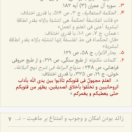
. سوره آل عمران (3) آیه 182.
.
الحکمة المتعالیة
، ج ‌3، ص 514، با قدری اختلاف:
«و قالت الفلاسفةُ الحکمةُ هی التشبّهُ بالإله بقدرِ الطاقةِ
البشریةِ أعنی فی العلمِ و العملِ»‌
؛
همان
، ج 7، ص 101، با قدری اختلاف:
«قال الحکماءُ فی حدّ الفلسفةّ إنها التشبُّه بالإله بقدرِ الطاقةِ
البشریةِ».
.
بحار الأنوار
، ج ‌58، ص 129.
.
کلمات مکنونه
از طبع سنگى، ص 219، و از طبع حروفى
فراهانى، ص 248
؛ منهاج البراعة فی شرح نهج البلاغة
،
خوئى، ج ‌19، ص 325، با قدری اختلاف:
«...
العلمُ مجهولٌ فی قلوبِکم تأدّبوا بینَ یدی اللّه بأداب
الروحانیین‌ و تخلّقوا بأخلاق الصدیقین، یظهَر مِن قلوبِکم
.»
حتّى یعطیکم و یغمرکم
زائد بودن امکان و وجوب و امتناع بر ماهیت - نقد دیدگاه اتحاد جهات ثلاث با ماهیات
7