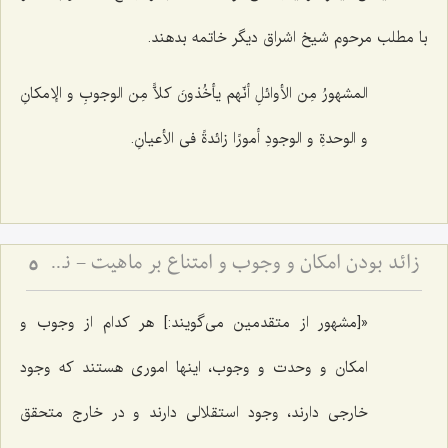
با مطلب مرحوم شیخ اشراق دیگر خاتمه بدهند.
المشهورُ مِن الأوائلِ أنّهم یأخُذونَ کلاًّ مِن الوجوبِ و الإمکانِ
و الوحدةِ و الوجودِ أمورًا زائدةً فی الأعیانِ‌.
زائد بودن امکان و وجوب و امتناع بر ماهیت - نقد دیدگاه اتحاد جهات ثلاث با ماهیات
5
«[مشهور از متقدمین می‌گویند:] هر کدام از وجوب و
امکان و وحدت و وجوب، اینها امورى هستند که وجود
خارجى دارند، وجود استقلالى دارند و در خارج متحقق