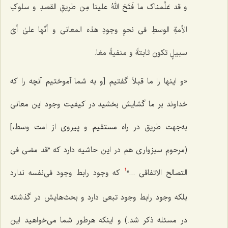
و قد عَلَّمناک ما فَتَحَ اللهُ علینا مِن طریقِ‌ القصدِ و سلوکِ
الأمةِ الوسطِ فی نحوِ وجودِ هذه المعانی و أنّها علىٰ أیّ
سبیلٍ تکون ثابتةً و منفیةً معًا.
«و اینها را ما قبلاً گفتیم [و به شما آموختیم آنچه را که
خداوند بر ما گشایش بخشید در کیفیت وجود این معانی
به‌جهت طریق در راه مستقیم و پیروی از امت وسط،]
(مرحوم سبزوارى هم در این حاشیه دارد که ”
قد مضی فی
التصالح الاتفاقی
...“
که وجود رابط وجود فى‌نفسه ندارد
1
بلکه وجود رابط وجود تبعى دارد و بحث‌هایش در گذشته
در مسئله ذکر شد.) و اینکه هر‌طور شما مى‌خواهید این