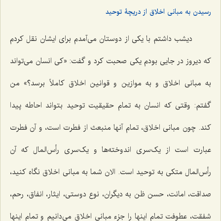
رسیدن به مبانی اخلاق از دریچۀ توحید
دیشب داشتم با یکى‌ از دوستان مى‌آمدم برای ایشان نقل کردم
که دیروز در جایى بودم یکى صحبت کرد و گفت: «کى انسان مى‌تواند
به مبانى اخلاق و به موازین و قوانین اخلاق کاملاً برسد؟» من
گفتم: وقتى که انسان به تمام حقیقیت توحید بتواند احاطه پیدا
کند. چون مبانى اخلاق، تمام آنها منبعث از فطرت است، و آن فطرت
عبارت است از یک‌سرى اندوخته‌ها و یک‌سرى رأس‌المال که آن
رأس‌المال متکى به توحید است. الان شما به مبانى اخلاق نگاه کنید،
صداقت، امانت، حسن ظن به دیگران، نوع دوستى، ایثار، انفاق، رحم،
شفقت، عطوفت تمام اینها را جزء مبانى اخلاق مى‌دانیم و تمام اینها