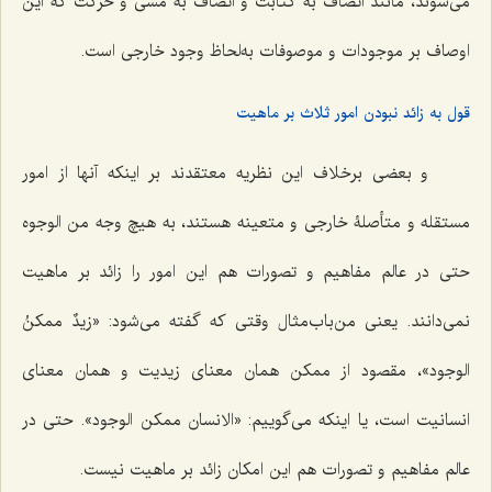
مى‌شوند، مانند اتصاف به کتابت و اتصاف به مشى و حرکت که این
اوصاف بر موجودات و موصوفات به‌لحاظ وجود خارجى است.
قول به زائد نبودن امور ثلاث بر ماهیت
و بعضى برخلاف این نظریه معتقدند بر اینکه آنها از امور
مستقله و متأصلۀ خارجى و متعینه هستند، به هیچ وجه من الوجوه
حتى در عالم مفاهیم و تصورات هم این امور را زائد بر ماهیت
نمى‌دانند. یعنى من‌باب‌مثال وقتى که گفته مى‌شود: «
زیدٌ ممکنُ
الوجود
»، مقصود از ممکن همان معناى زیدیت و همان معناى
انسانیت است، یا اینکه مى‌گوییم: «
الانسان ممکن الوجود
». حتى در
عالم مفاهیم و تصورات هم این امکان زائد بر ماهیت نیست.