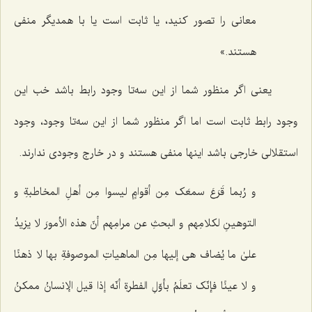
معانى را تصور کنید، یا ثابت است یا با همدیگر منفى
هستند.»
یعنى اگر منظور شما از این سه‌تا وجود رابط باشد خب این
وجود رابط ثابت است اما اگر منظور شما از این سه‌تا وجود، وجود
استقلالى خارجى باشد اینها منفى هستند و در خارج وجودى ندارند.
و رُبما قَرَعَ سمعَک مِن أقوامٍ لیسوا مِن أهلِ المخاطبةِ و
التوهینِ لکلامِهم و البحثِ عن مرامِهم أنّ هذه الأمورَ لا یزیدُ
علىٰ ما یُضاف هی إلیها مِن الماهیاتِ الموصوفةِ بها لا ذهنًا
و لا عینًا فإنّک تعلَمُ بأوّلِ الفطرةِ أنّه إذا قیل الإنسانُ ممکنُ