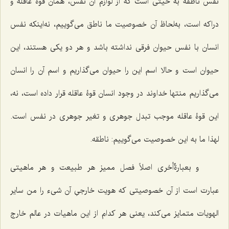
نفس ناطقه به حیثى است که از لوازم آن نفس، همان قوۀ عاقله و
دراکه است، به‌لحاظ آن خصوصیت ما ناطق می‌گوییم، نه‌اینکه نفس
انسان با نفس حیوان فرقى نداشته باشد و هر دو یکى هستند، این
حیوان است و حالا اسم این را حیوان مى‌گذاریم و اسم آن را انسان
مى‌گذاریم منتها خداوند در وجود انسان قوۀ عاقله قرار داده است، نه،
این قوۀ عاقله موجب تبدل جوهرى و تغیر جوهرى در نفس است.
لهذا ما به این خصوصیت مى‌گوییم: ناطقه.
و بعبارةٌ‌أخرى
اصلاً فصل ممیز هر طبیعت و هر ماهیتی
عبارت است از آن خصوصیتى که هویت خارجىِ آن شى‌ء را من سایر
الهویات متمایز مى‌کند، یعنى هر کدام از این ماهیات در عالم خارج