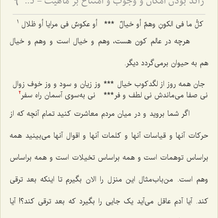
زائد بودن امکان و وجوب و امتناع بر ماهیت - نقد دیدگاه اتحاد جهات ثلاث با ماهیات
6
1
کلُّ ما فی الکونِ وهمٌ أو خیالٌ
***
أو عکوسٌ فی مرایا أو ظلال
هرچه در عالم کون هست، وهم و خیال است و وهم و خیال
هم به حیوان برمى‌گردد دیگر.
جان همه روز از لگدکوب خیال
***
وز زیان و سود و وز خوف زوال
نی صفا می‌ماندش نی لطف و فر
***
نی به‌سوی آسمان راه سفر
2
اگر شما بروید و در میان مردم معاشرت کنید تمام آنچه که از
حرکات آنها و قیاسات آنها و کلمات آنها و اقوال آنها می‌بینید همه
براساس توهمات است و همه براساس تخیلات است و همه براساس
وهم است. من‌باب‌مثال این منزل را الان بگیرم تا اینکه بعد ترقى
کند. آیا آدم عاقل می‌آید یک جایى را بگیرد که بعد ترقى کند؟! آیا