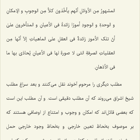
المشهورُ مِن الأوائلِ أنّهم یأخُذونَ کلاًّ مِن الوجوبِ و الإمکانِ
و الوحدةِ و الوجودِ أمورًا زائدةً فی الأعیانِ‌ و المتأخرونَ علىٰ
أنّ تلک الأمورَ زائدةٌ فی العقلِ على الماهیاتِ إلاّ أنّها مِن
العقلیاتِ الصرفةِ التی لا صورةَ لها فی الأعیانِ یُحاذی بها ما
فی الأذهانِ.
مطلب دیگری را مرحوم آخوند نقل مى‌کنند و بعد سراغ مطلب
شیخ اشراق مى‌روند که آن مطلب دقیقى است. و آن مطلب این است
که بعضى قائل‌اند که امکان و وجوب و امتناع از اوصافى هستند که
بر موصوف به‌لحاظ تعین خارجى و به‌لحاظ وجود خارجى حمل