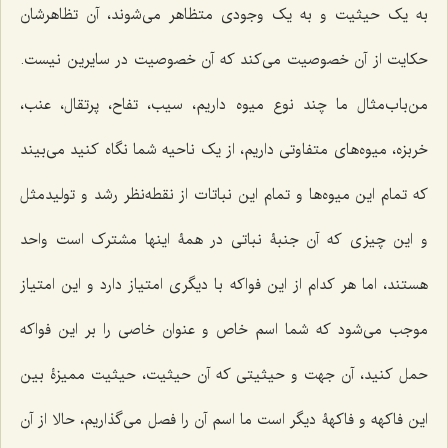
به یک حیثیت و به یک وجودى متظاهر مى‌شوند، آن تظاهرشان
حکایت از آن خصوصیت مى‌کند که آن خصوصیت در سایرین نیست.
من‌باب‌مثال ما چند نوع میوه داریم، سیب، تفاح، پرتقال، عنب،
خربزه، میوه‌هاى متفاوتى داریم، از یک ناحیه شما نگاه کنید مى‌بیند
که تمام این میوه‌ها و تمام این نباتات از نقطه‌نظر رشد و تولیدمثل
و این چیزی که آن جنبۀ نباتى در همۀ اینها مشترک است واحد
هستند، اما هر کدام از این فواکه با دیگرى امتیاز دارد و این امتیاز
موجب مى‌شود که شما اسم خاص و عنوان خاصى را بر این فواکه
حمل کنید، آن جهت و حیثیتى که آن حیثیت، حیثیت ممیزۀ بین
این فاکهه و فاکهۀ دیگر است ما اسم آن را فصل مى‌گذاریم، حالا از آن