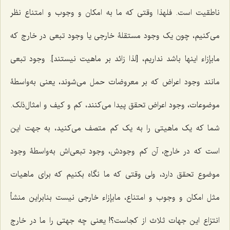
ناطقیت است. فلهذا وقتى که ما به امکان و وجوب و امتناع نظر
مى‌کنیم، چون یک وجود مستقلۀ خارجى یا وجود تبعی در خارج که
مابإزاء اینها باشد نداریم، [لذا زائد بر ماهیت نیستند]. وجود تبعى
مانند وجود اعراض که بر معروضات حمل مى‌شوند، یعنى به‌واسطۀ
موضوعات، وجود اعراض تحقق پیدا مى‌کنند، کم و کیف و امثال‌ذلک.
شما که یک ماهیتى را به یک کم متصف مى‌کنید، به جهت این
است که در خارج، آن کم وجودش، وجود تبعى‌اش به‌واسطۀ وجود
موضوع تحقق دارد، ولى وقتى که ما نگاه بکنیم که براى ماهیات
مثل امکان و وجوب و امتناع، مابإزاء خارجى نیست بنابراین منشأ
انتزاع این جهات ثلاث از کجاست؟! یعنى چه جهتى را ما در خارج