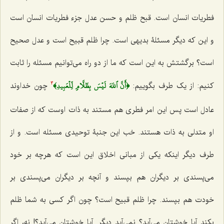
فطریات انسان است. قبح ظلم و حسن عدل جزء فطریات انسان است
و این که دیگر مسئلۀ بدیهى است. چرا ظلم قبیح است و عدل صحیح
است؟ برگشتش به این است که ما از دو راه مى‌توانیم مسئله را ثابت
﴿أَنَّ ٱللَهَ لَيۡسَ بِظَلَّامٖ لِّلۡعَبِيدِ﴾
کنیم: از یک طرف بگوییم:
چون خداوند
3
عادل است پس این امر فطرى هم مستند به ذات اوست که از صفات
او متدلى به ذات هستند. خب این جنبۀ توحیدى مسئله است. و از
طرف دیگر اینکه یکى از مبانى اخلاق این است که هرچه بر خود
مى‌پسندى بر دیگران هم بپسند و آنچه بر دیگران مى‌پسندى بر
خودت هم بپسند. چرا ظلم قبیح است؟ چون اگر کسى به شما ظلم
بکند آیا خوشتان می‌آید؟ نمی‌آید دیگر. آیا خوشتان می‌آید؟! نه، اگر