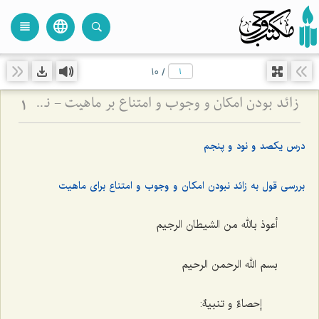
language
view_headline
close
search
10
/
زائد بودن امکان و وجوب و امتناع بر ماهیت - نقد دیدگاه اتحاد جهات ثلاث با ماهیات
1
درس یکصد و نود و پنجم
بررسی قول به زائد نبودن امکان و وجوب و امتناع برای ماهیت
أعوذ بالله من الشیطان الرجیم
بسم الله الرحمن الرحیم
إحصاءٌ و تنبیهٌ: