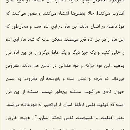
هیچ‌گونه اختلافى وجود ندارد، نه‌خیر، این مسئله در مورد نطق
[تفاوت می‌کند]. حالا بعضى‌ها اشتباه مى‌کنند و تصور مى‌کنند که
قوۀ ناطقه در انسان مانند این ماء در این اناء است و همان‌طور که
این ماء را در این اناء قرار مى‌دهید ممکن است که شما ماء این اناء
را خالى کنید و یک چیز دیگر و یک مادۀ دیگرى را در این اناء قرار
بدهید، این قوۀ دراکه و قوۀ عقلانى در انسان هم مانند مظروفى
مى‌ماند که ظرف او نفس است و به‌واسطۀ آن مظروف، به انسان‌
حیوان ناطق مى‌گویند؛ مسئله این‌طور نیست. مسئله از این قرار
است که کیفیت نفس ناطقۀ انسان، از او تعبیر به قوۀ عاقله مى‌شود.
یعنى کیفیت و خصوصیت نفس ناطقۀ انسان، آن هویت خارجى