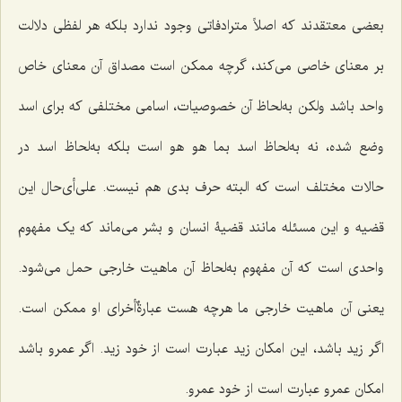
بعضى معتقدند که اصلاً مترادفاتى وجود ندارد بلکه هر لفظى دلالت
بر معناى خاصى مى‌کند، گرچه ممکن است مصداق آن معناى خاص
واحد باشد ولکن به‌لحاظ آن خصوصیات، اسامى مختلفى که براى اسد
وضع شده، نه به‌لحاظ اسد بما هو هو است بلکه به‌لحاظ اسد در
حالات مختلف است که البته حرف بدى هم نیست. على‌أى‌حال این
قضیه و این مسئله مانند قضیۀ انسان و بشر مى‌ماند که یک مفهوم
واحدى است که آن مفهوم به‌لحاظ آن ماهیت خارجى حمل مى‌شود.
یعنى آن ماهیت خارجى ما هرچه هست عبارةٌ‌أخراى او ممکن است.
اگر زید باشد، این امکان زید عبارت است از خود زید. اگر عمرو باشد
امکان عمرو عبارت است از خود عمرو.