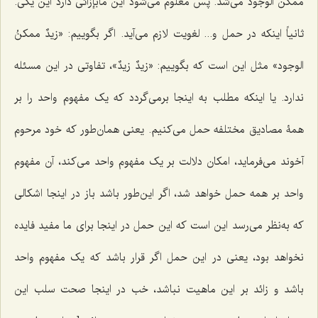
ممکن الوجود مى‌شد. پس معلوم مى‌شود این مابإزائى دارد این یکى.
ثانیاً اینکه در حمل و... لغویت لازم مى‌آید. اگر بگوییم: «
زیدٌ ممکنُ
الوجود
» مثل این است که بگوییم:
«زیدٌ زیدٌ
»، تفاوتى در این مسئله
ندارد. یا اینکه مطلب به اینجا برمى‌گردد که یک مفهوم واحد را بر
همۀ مصادیق مختلفه حمل مى‌کنیم. یعنى همان‌طور که خود مرحوم
آخوند مى‌فرماید، امکان دلالت بر یک مفهوم واحد مى‌کند، آن مفهوم
واحد بر همه حمل خواهد شد، اگر این‌طور باشد باز در اینجا اشکالى
که به‌نظر مى‌رسد این است که این حمل در اینجا براى ما مفید فایده
نخواهد بود، یعنى در این حمل اگر قرار باشد که یک مفهوم واحد
باشد و زائد بر این ماهیت نباشد، خب در اینجا صحت سلب این