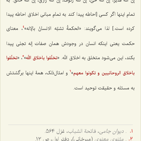
إنّ الله قدیرٌ، إنّ الله حىٌ، إنّ الله رئوفٌ، إنّ الله رازقٌ، إنّ الله خالقٌ
. به
تمام اینها اگر کسى [احاطه پیدا کند به تمام مبانی اخلاق احاطه پیدا
کرده است.] لذا مى‌گویند: «
الحکمةُ تشبَّه الانسانُ بالإله
»
، معناى
4
حکمت یعنى اینکه انسان در وجودش همان صفات إله تجلى پیدا
بکند، این می‌شود متخلق به اخلاق الله. «
»
، «
تخلّقوا باخلاق الله
تخلّقوا
5
»
و امثال‌ذلک، همۀ اینها برگشتش
باخلاق الروحانیین و تکونوا معهم
6
به مسئله و حقیقت توحید است.
.
دیوان جامی
،
فاتحة الشباب
، غزل 564.
.
مثنوی معنوی
(میرخانی)، دفتر اول، ص 12.