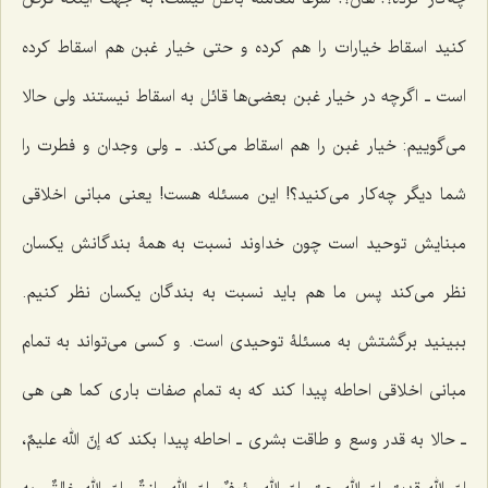
کنید اسقاط خیارات را هم کرده و حتى خیار غبن هم اسقاط کرده
است ـ اگرچه در خیار غبن بعضی‌ها قائل به اسقاط نیستند ولی حالا
مى‌گوییم: خیار غبن را هم اسقاط مى‌کند. ـ ولى وجدان و فطرت را
شما دیگر چه‌کار مى‌کنید؟! این مسئله هست! یعنى مبانى اخلاقى
مبنایش توحید است چون خداوند نسبت به همۀ بندگانش یکسان
نظر مى‌کند پس ما هم باید نسبت به بندگان یکسان نظر کنیم.
ببینید برگشتش به مسئلۀ توحیدى است. و کسى می‌تواند به تمام
مبانى اخلاقى احاطه پیدا کند که به تمام صفات بارى کما هى هى
ـ حالا به قدر وسع و طاقت بشری‌ ـ احاطه پیدا بکند که
إنّ الله علیمٌ،