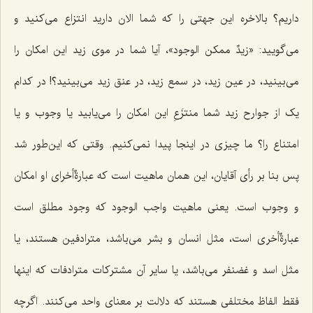
داریم؟ بالاخره این جهتى را که شما الان دارید انتزاع مى‌کنید و
مى‌گویید: «
زیدٌ ممکن الوجود
»، آیا شما در موى زید این امکان را
مى‌بینید، در عین زید، در سمع زید، در عنق زید می‌بینید؟! در کدام
یک از جوارح زید شما منتزَعِ این امکان را مى‌یابید یا وجوب و یا
امتناع را؟ ما چیزى در اینجا پیدا نمى‌کنیم. وقتى که این‌طور شد
پس بنا بر رأى آقایان، این همان ماهیت است که عبارةٌ‌أخراى او امکان
و وجوب است. یعنى‌ ماهیت واجب الوجود که وجود مطلق است
عبارةٌ‌أخرى است، مثل انسان و بشر مى‌باشد، مترادفین هستند، یا
مثل اسد و غضنفر می‌باشد، یا سایر آن مشترکات مترادفات که اینها
فقط الفاظ مختلفى هستند که دلالت بر معناى واحد مى‌کنند. اگرچه