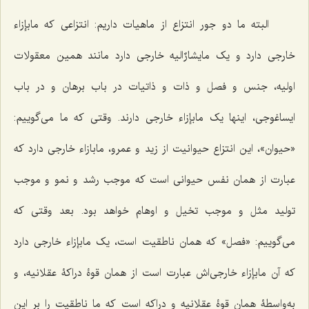
البته ما دو جور انتزاع از ماهیات داریم: انتزاعى که مابإزاء
خارجى دارد و یک مایشارٌالیه خارجى دارد مانند همین معقولات
اولیه، جنس و فصل و ذات و ذاتیات در باب برهان و در باب
ایساغوجى، اینها یک مابإزاء خارجى دارند. وقتى که ما مى‌گوییم:
«حیوان»، این انتزاع حیوانیت از زید و عمرو، مابازاء خارجى دارد که
عبارت از همان نفس حیوانى است که موجب رشد و نمو و موجب
تولید مثل و موجب تخیل و اوهام خواهد بود. بعد وقتى که
مى‌گوییم: «فصل» که همان ناطقیت است، یک مابإزاء خارجى دارد
که آن مابإزاء خارجی‌اش عبارت است از همان قوۀ دراکۀ عقلانیه، و
به‌واسطۀ همان قوۀ عقلانیه و دراکه است که ما ناطقیت را بر این