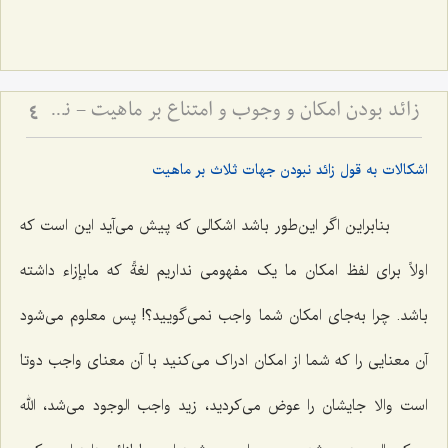
زائد بودن امکان و وجوب و امتناع بر ماهیت - نقد دیدگاه اتحاد جهات ثلاث با ماهیات
4
اشکالات به قول زائد نبودن جهات ثلاث بر ماهیت
بنابراین اگر این‌طور باشد اشکالى که پیش می‌آید این است که
اولاً براى لفظ امکان ما یک مفهومى نداریم لغةً که مابإزاء داشته
باشد. چرا به‌جاى امکان شما واجب نمى‌گویید؟! پس معلوم مى‌شود
آن معنایى را که شما از امکان ادراک مى‌کنید با آن معناى واجب دوتا
است والا جایشان را عوض مى‌کردید، زید واجب الوجود مى‌شد، الله