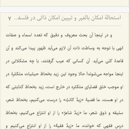
استحالۀ امکان بالغیر و تبیین امکان ذاتی در فلسفه اسلامی - بررسی نسبت امکان، وجوب و امتناع از دیدگاه آخوند
7
و در اینجا آن بحث معروف و دقیق که تعدد اسماء و صفات
الهی با توجه به وساطت ذات آن لازم می‌آید ظهور پیدا می‌کند و آن
قاعدۀ کلی می‌آید. آن کسانی که عیب گرفتند، با چه مشکلاتی در
اینجا مواجه می‌شوند! حالا وجود این زید به‌لحاظ حیثیات متکثرۀ در
او موجب خلق قضایای متکثره در خارج است، زید به‌لحاظ کتابتی که
در او هست، ما قضیۀ «
زیدٌ کاتبٌ
» را درست می‌کنیم، به‌لحاظ شعر،
سلیقه و ذوق شعر، ما «
زیدٌ شاعرٌ
» را از او انتزاع می‌کنیم، به‌لحاظ
درس فقهی که خوانده، ما «زیدٌ فقیهٌ» را از او انتزاع می‌کنیم و