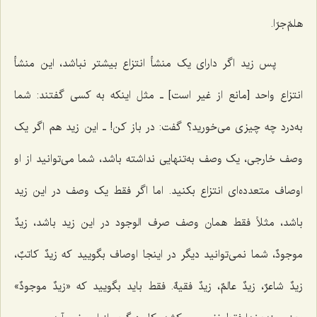
هلمّ‌جرّا.
پس زید اگر دارای یک منشأ انتزاع بیشتر نباشد، این منشأ
انتزاع واحد [مانع از غیر است] ـ مثل اینکه به کسی گفتند: شما
به‌درد چه چیزی می‌خورید؟ گفت: در باز کن! ـ این زید هم اگر یک
وصف خارجی، یک وصف به‌تنهایی نداشته باشد، شما می‌توانید از او
اوصاف متعدده‌ای انتزاع بکنید. اما اگر فقط یک وصف در این زید
باشد، مثلاً فقط همان وصف صرف الوجود در این زید باشد، زیدٌ
موجودٌ، شما نمی‌توانید دیگر در اینجا اوصاف بگویید که
زیدٌ کاتبٌ،
زیدٌ شاعرٌ، زیدٌ عالمٌ، زیدٌ فقیهٌ
. فقط باید بگویید که «
زیدٌ موجودٌ»