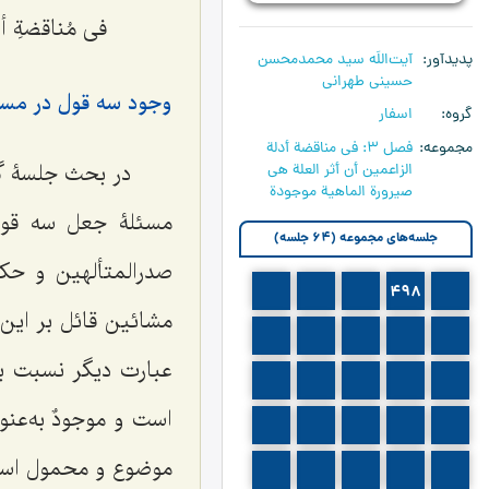
فی مُناقضةِ أدل
پدیدآور
آیت‌اللَه سید محمدمحسن
حسینی طهرانی
وجود سه قول در مس
گروه
اسفار
مجموعه
فصل 3: في مناقضة أدلة
در بحث جلسۀ گ
الزاعمين أن أثر العلة هي
صيرورة الماهية موجودة
مسئلۀ جعل سه قول 
جلسه‌های مجموعه (64 جلسه)
صدرالمتألهین و حک
501
500
499
498
497
مشائین قائل بر ای
506
505
504
503
502
عبارت دیگر نسبت 
511
510
509
508
507
است و
موجودٌ
به‌عن
516
515
514
513
512
موضوع و محمول اس
521
520
519
518
517