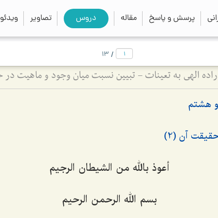
close
search
نی
پرسش و پاسخ
مقاله
دروس
تصاویر
ویدئو
/
13
اده الهی به تعینات - تبیین نسبت میان وجود و ماهیت در
و هشتم
قیقت آن (2)
أعوذ بالله من الشیطان الرجیم
بسم الله الرحمن الرحیم