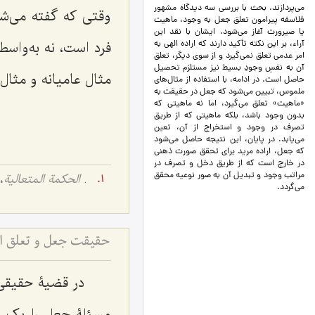
می‌پردازند. بحث با بررسی سه دیدگاه مشهور
وقتی که گفته می‌ش
فلاسفه پیرامون تعلق جعل به وجود، ماهیت
یا صیرورت آغاز می‌شود. ایشان با نقد این
فرد است، نه به‌واسط
آراء، بر این نکته تأکید دارند که اراده الهی به
امر عدمی تعلق نمی‌گیرد و از سوی دیگر، تعلق
آن به نفسِ وجودِ بسیط نیز مستلزم تحصیل
مثال عامیانه و مثال 
حاصل است. در ادامه، با استفاده از مثال‌های
ملموس، تبیین می‌شود که جعل در حقیقت به
«ماهیت» تعلق می‌گیرد، اما نه ماهیتی که
بدون وجود باشد، بلکه ماهیتی که از طریق
تصرف در وجود و استخراج از آن، تعین
می‌یابد. در پایان، این نتیجه حاصل می‌شود
که جعل، اراده مرید برای تحقق صورت ذهنی
در خارج است که از طریق دخل و تصرف در
مراتب وجود و تبدیل آن به صور نوعیه محقق
.
الحکمة المتعالیة
، ج
می‌گردد.
حقیقت جعل و تعلق ار
در قضیۀ حقیقی 
مسئلۀ جعل را یک امر