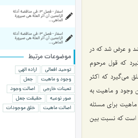
اسفار - فصل 3: في مناقضة أدلة 
الزاعمين أن أثر العلة هي صيرورة 
الماهي...
اسفار - فصل 3: في مناقضة أدلة 
الزاعمين أن أثر العلة هي صيرورة 
الماهي...
د و عرض شد که در
موضوعات مرتبط
یرد که قول مرحوم
توحید افعالی
اراده الهی
 می‌گیرد که اکثر
وجود و ماهیت
جعل
تعینات خارجی
اصالت وجود
 وجود و ماهیت به
صور نوعیه
حقیقت جعل
 ماهیت برای مسئله
اصالت ماهیت
خلق موجودات
ت است که نسبت بین