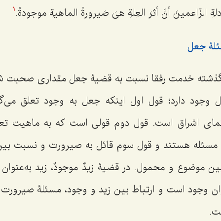
ةِ الزّاعمینَ أنَّ أثرَ العِلةِ هیَ صَیرورةُ الماهیةِ موجودةً.
1
ئلۀ جعل
ذشته خدمت رفقا نسبت به قضیۀ جعل مقداری صحبت ش
وجود دارد؛ قول اول اینکه جعل به وجود تعلق می‌گ
مای اشراق است. قول دوم قولی است که به ماهیت تعلق
ن مسئله هستند و قول سوم قائل به صیرورت و نسبت بین
بین موضوع و محمول. در قضیۀ
زیدٌ موجودٌ،
زید به‌عنوان
وان وجود است و ارتباط بین زید و وجود، مسئلۀ صیرور
ت.