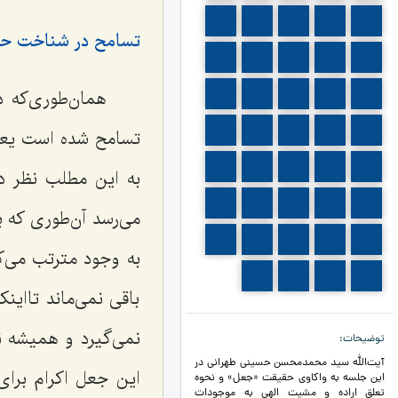
526
525
524
523
522
تسامح در شناخت حق
531
530
529
528
527
همان‌طوری‌که د
536
535
534
533
532
541
540
539
538
537
تسامح شده است یعن
546
545
544
543
542
به این مطلب نظر دی
551
550
549
548
547
می‌رسد آن‌طوری ‌که 
556
555
554
553
552
به وجود مترتب می‌کن
560
559
558
557
باقی نمی‌ماند تااین
نمی‌گیرد و همیشه ن
توضیحات
آیت‌الله سید محمدمحسن حسینی طهرانی در
این جعل اکرام برای
این جلسه به واکاوی حقیقت «جعل» و نحوه
تعلق اراده و مشیت الهی به موجودات