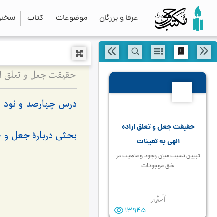
عرفا و بزرگان
موضوعات
کتاب
سخنرا
حقیقت جعل و تعلق ار
498
درس چهارصد و نود 
حقیقت جعل و تعلق اراده
بحثی دربارۀ جعل و ح
الهی به تعینات
تبیین نسبت میان وجود و ماهیت در
خلق موجودات
13945