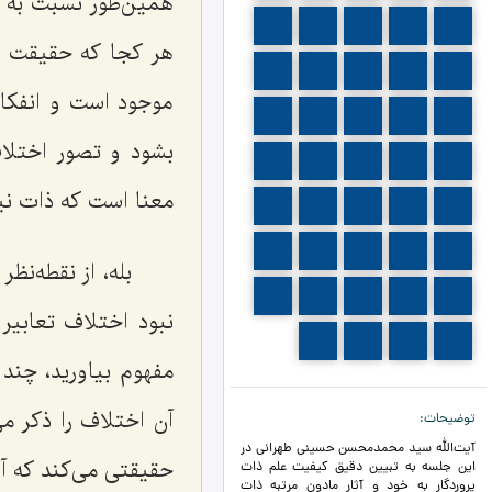
همین‌طور نسبت به آ
526
525
524
523
522
هر کجا که حقیقت ذ
531
530
529
528
527
موجود است و انفکا
536
535
534
533
532
بشود و تصور اختلا
541
540
539
538
537
معنا است که ذات ن
546
545
544
543
542
551
550
549
548
547
بله، از نقطه‌ن
556
555
554
553
552
نبود اختلاف تعابیر
560
559
558
557
مفهوم بیاورید، چند ل
آن اختلاف را ذکر م
توضیحات
آیت‌الله سید محمدمحسن حسینی طهرانی در
حقیقتی می‌کند که آ
این جلسه به تبیین دقیق کیفیت علم ذات
پروردگار به خود و آثار مادون مرتبه ذات