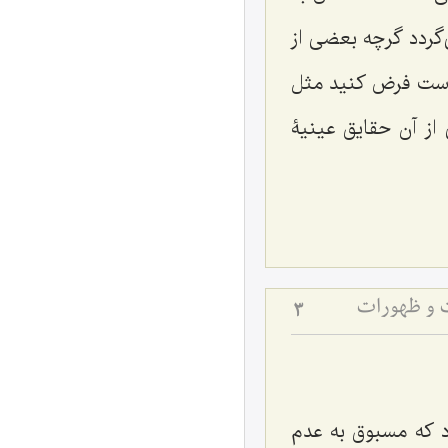
‌گردد گرچه بعضی از
 است فرض کنید مثل
از آن حقایق عینیۀ
ت و ظهورات
3
د که مسبوق به عدم