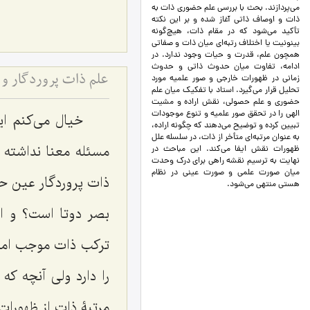
می‌پردازند. بحث با بررسی علم حضوری ذات به
ذات و اوصاف ذاتی آغاز شده و بر این نکته
تأکید می‌شود که در مقام ذات، هیچ‌گونه
بینونیت یا اختلاف رتبه‌ای میان ذات و صفاتی
همچون علم، قدرت و حیات وجود ندارد. در
ادامه، تفاوت میان حدوث ذاتی و حدوث
زمانی در ظهورات خارجی و صور علمیه مورد
علم ذات پروردگار و
تحلیل قرار می‌گیرد. استاد با تفکیک میان علم
حضوری و علم حصولی، نقش اراده و مشیت
الهی را در تحقق صور علمیه و تنوع موجودات
خیال می‌کنم ا
تبیین کرده و توضیح می‌دهند که چگونه اراده،
به عنوان مرتبه‌ای متأخر از ذات، در سلسله علل
مسئله معنا نداشته 
ظهورات نقش ایفا می‌کند. این مباحث در
نهایت به ترسیم نقشه راهی برای درک وحدت
میان صورت علمی و صورت عینی در نظام
ذات پروردگار عین ح
هستی منتهی می‌شود.
بصر دوتا است؟ و ا
ترکب ذات موجب امکا
را دارد ولی آنچه ک
مرتبۀ ذات از ظهورا