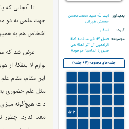
تا آنجایی که 
پدیدآور
آیت‌اللَه سید محمدمحسن
جهت علمی به دو معنا
حسینی طهرانی
گروه
اسفار
اشخاص هم به همین
مجموعه
فصل 3: في مناقضة أدلة
الزاعمين أن أثر العلة هي
صيرورة الماهية موجودة
عرض شد که مط
جلسه‌های مجموعه (64 جلسه)
لوازم لا ینفکۀ از 
این مقام، مقام علم 
501
500
499
498
497
506
505
504
503
502
مثل علم حضوری به 
511
510
509
508
507
ذات هیچ‌گونه میزی 
516
515
514
513
512
معنا ندارد. چطور 
521
520
519
518
517