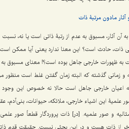
آثار مادون مرتبۀ ذات
به آن آثار، مسبوق به عدم از رتبۀ ذاتی است یا نه، نسبت
 ذات، حادث است؟ این معنا ندارد یعنی آیا ممکن است 
ت به ظهورات خارجی جاهل بوده است؟! معنای مسبوق به
ه‌ و زمانی گذشته که البته زمان گفتن غلط است منظور م
به اعیان خارجی جاهل است حالا نه خصوص این وجود خ
 علمیۀ این اشیاء خارجی، ملائکه، حیوانات، بنی‌آدم، ع
الیه و صور علمیه. [در] ذات پروردگار قطعاً صور علم
أخر از ذات هست و در این بحثی نیست. حقیقت قِدم ذا