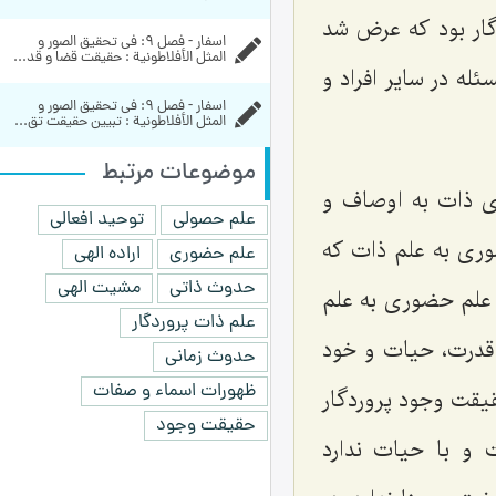
ار بود که عرض شد
اسفار - فصل 9: في تحقيق الصور و 
المثل الأفلاطونية : حقیقت قضا و قد...
له در سایر افراد و
اسفار - فصل 9: في تحقيق الصور و 
المثل الأفلاطونية : تبیین حقیقت تق...
موضوعات مرتبط
 ذات به اوصاف و
علم حصولی
توحید افعالی
وری به علم ذات که
علم حضوری
اراده الهی
حدوث ذاتی
مشیت الهی
و علم حضوری به علم
علم ذات پروردگار
قدرت، حیات و خود
حدوث زمانی
ظهورات اسماء و صفات
یقت وجود پروردگار
حقیقت وجود
 و با حیات ندارد