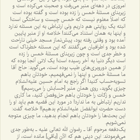
امروزی در دهه‌ای منبر می‌رفت و صحبت می‌کرده است و
زیربنای مسئلۀ خمس را زده بوده است و گفته بوده است
که اصلاً معلوم نیست که خمس چیست و ساختگی است!
البته یک روایتی هم داریم ولی ارتباطی به این مسئله ندارد
و اینها به همان استناد می‌کنند! خلاصه او از منبر پایین
آمده بود و وقتی رفته بود، پیش‌نماز مسجد خیلی ناراحت
شده بود و اطرافیان می‌گفتند که این مسئله خطرناک است
و خطر جدی است و چون زیربنای مسئلۀ خمس را زده
است دیگر دنیا به آخر رسیده است! یک لاتی آنجا بوده که
از همین دوروبری‌های طیب بوده است، می‌گوید: حاج آقا
ما مسئلۀ خمس و اینها را نمی‌فهمیم، خودتان باهم
تسویه‌حساب کنید! اگر راجع به امام حسین علیه‌السّلام
چیزی بگوید، روی همان منبر [حسابش را می‌رسیم]!
خمس و زکات را خودتان باهم حل‌وفصل کنید، ما کاری
نداریم ارتباطی به ما ندارد! در مورد این قضیه هم باید او را
دست حضرت ابوالفضل علیه‌السّلام بدهیم!! خلاصه گفت:
این بحث‌ها را خودتان باهم انجام بدهید، ما چیزی متوجه
نمی‌شویم.
یک‌دفعه مرحوم آقا ـ رضوان الله تعالی علیه ـ به‌طور جدی
می‌فرمودند: این دینی هم که الآن [باقی] مانده است، از