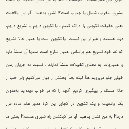
کجای این عالم هست؟! کجاست؟! شما به من نشان بدهید. آیا سمت
مشرق، مغرب، شمال یا جنوب است؟! نشان بدهید. اگر این واقعیت
یعنی حقیقت تکوینی را ادراک کنیم ـ یا تکوین داریم یا تشریع داریم،
دوتا هستند و غیر از این نیست. یا تکوین است یا اعتبار حالا تشریع
که نه، خود تشریع هم براساس اعتبار شارع است منتها آن منشأ دارد
و اعتباریات به معنای تخیلات منشأ ندارند ـ نسبت به جریان زمان
خیلی جلو می‌رویم ‌ها! البته بعداً بحثش را بیان می‌کنیم ولی خب از
حالا مسئله را پیگیری ‌کردیم. آنچه را که در خواب دیده‌اید به‌عنوان
یک واقعیت و یک تکوین در کجای این کرۀ مدور عالم ماده قرار
دارد؟! به من نشان بدهید. آیا در کهکشان راه شیری هست؟! یعنی ما