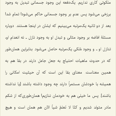
ملکوتی کاری نداریم. یک‌دفعه این وجود جسمانی تبدیل به وجود
برزخی می‌شود پس عدم بر وجود جسمانی حاکم می‌شود! تمام شد!
بعد از دو ثانیه یک‌مرتبه می‌بینیم که ایشان در اینجا هستند. دوباره
مسئلۀ افاضه بر وجود مثالی و تبدل او به وجود نازل ـ نه انعدام او،
تنازل او ـ و وجود مُلکی یک‌مرتبه حاصل می‌شود. بنابراین همان‌طور
که در حدوث ماهیات احتیاج به جعل جاعل دارند در بقا هم به
همین معناست. معنای بقا این است که آن حیثیت امکانی را
همیشه با خودشان مستمراً دارند چه وجود داشته باشند [یا نداشته
باشند]. پس ما خیلی هم به خودمان ننازیم! همان‌طوری‌که از شکم
مادر متولد شدیم
و کنّا لا نَعلمُ شیاً
الآن هم همان است و هیچ