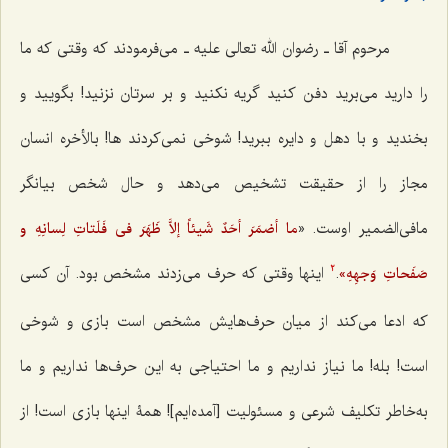
مرحوم آقا ـ رضوان الله تعالی علیه ـ می‌فرمودند که وقتی که ما
را دارید می‌برید دفن کنید گریه نکنید و بر سرتان نزنید! بگویید و
بخندید و با دهل و دایره ببرید! شوخی نمی‌کردند ‌ها! بالأخره انسان
مجاز را از حقیقت تشخیص می‌دهد و حال شخص بیانگر
مافی‌الضمیر اوست. «
ما أضمَرَ أحَدٌ شَیئاً إلاَّ ظَهَرَ فی فَلَتاتِ لِسانِهِ و
.
اینها وقتی که حرف می‌زدند مشخص بود. آن کسی
صَفَحاتِ وَجهِهِ»
2
که ادعا می‌کند از میان حرف‌هایش مشخص است بازی و شوخی
است! بله! ما نیاز نداریم و ما احتیاجی به این حرف‌ها نداریم و ما
به‌خاطر تکلیف شرعی و مسئولیت [آمده‌ایم]! همۀ اینها بازی است! از