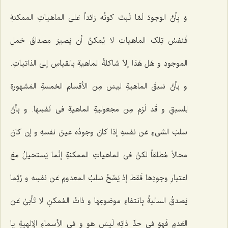
وَ بِأنَّ الوجودَ لَمّا ثَبتَ کونُه زائداً عَلى الماهیاتِ الممکنةِ
فَنفسُ تِلک الماهیاتِ لا یُمکنُ أن یَصیرَ مِصداقَ حَملِ
الموجودِ و هَل هَذا إلاّ شاکلةُ الماهیةِ بِالقیاسِ إلى الذاتیاتِ.
و بأنَّ سَبقَ الماهیةِ لیسَ مِن الأقسامِ الخمسةِ المَشهورةِ
لِلسبقِ و قَد لَزمَ مِن مجعولیةِ الماهیةِ فی نَفسِها. و بِأنَّ
سلبَ الشی‌ءِ عَن نفسهِ إذا کانَ وجودُه عینَ نفسهِ و إن کانَ
محالاً مُطلقاً لکنَّ فی الماهیاتِ الممکنةِ إنَّما یَستحیلُ معَ
اعتبارِ وجودِها فَقط إذ یَصِّحُ سَلبُ المعدومِ عَن نفسِه و رُبَّما
یَصدقُ السالبةُ بِانتفاءِ موضوعِها و ذاتُ المُمکنِ لا تَأبىٰ عَن
العَدمِ فَهوَ فی حدِّ ذاتِه لَیسَ هو و فی الأسماءِ الإلهیةِ یا