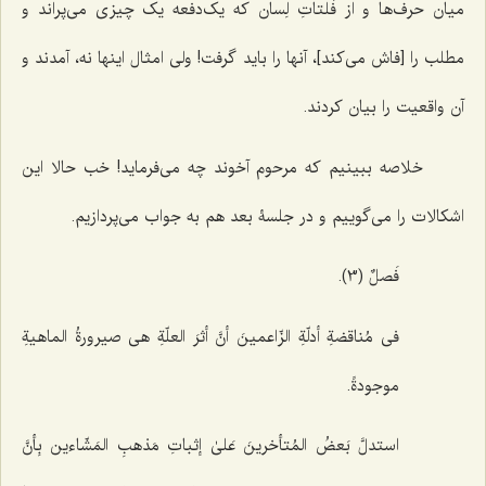
میان حرف‌ها و از فَلتاتِ لِسان که یک‌دفعه یک چیزی می‌پراند و
مطلب را [فاش می‌کند]، آنها را باید گرفت! ولی امثال اینها نه، آمدند و
آن واقعیت را بیان کردند.
خلاصه ببینیم که مرحوم آخوند چه می‌فرماید! خب حالا این
اشکالات را می‌گوییم و در جلسۀ بعد هم به جواب می‌پردازیم.
فَصلٌ (3).
فی مُناقضةِ أدلّةِ الزّاعمینَ أنَّ أثرَ العلّةِ هی صیرورةُ الماهیةِ
موجودةً.
استدلَّ بَعضُ المُتأخرینَ عَلىٰ إثباتِ مَذهبِ المَشّاءین بِأنَّ