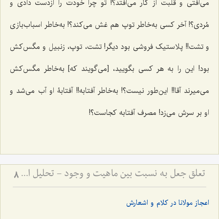
می‌افتی و قلبت از کار می‌افتد؟! تو چرا خودت را ازدست دادی و
مُردی؟! آخر کسی به‌خاطر توپ هم غش می‌کند؟! به‌خاطر اسباب‌بازی
و تشت!! پلاستیک فروشی بود دیگر! تشت، توپ، زنبیل و مگس‌کش
بود! این را به هر کسی بگویید، [می‌گویند که] به‌خاطر مگس‌کش
می‌میرند آقا!! این‌طور نیست؟! به‌خاطر آفتابه!! آفتابۀ او آب می‌شد و
او بر سرش می‌زد! مصرف آفتابه کجاست؟!
تعلق جعل به نسبت بین ماهیت و وجود - تحلیل ادله قائلین به جعل نسبت و نقد مبانی فلسفی آن
8
اعجاز مولانا در کلام و اشعارش