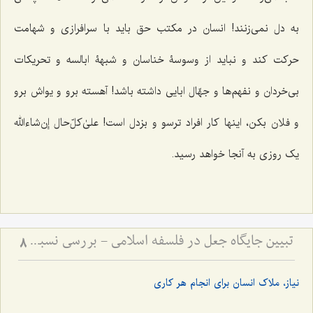
به دل نمی‌زنند! انسان در مکتب حق باید با سرافرازی و شهامت
حرکت کند و نباید از وسوسۀ خناسان و شبهۀ ابالسه و تحریکات
بی‌خردان و نفهم‌ها و جهّال ابایی داشته باشد! آهسته برو و یواش برو
و فلان بکن، اینها کار افراد ترسو و بزدل است! علیٰ‌کلّ‌حال إن‌شاءالله
یک روزی به آنجا خواهد رسید.
تبیین جایگاه جعل در فلسفه اسلامی - بررسی نسبت میان اراده الهی و ماهیت اشیاء
8
نیاز، ملاک انسان برای انجام هر کاری