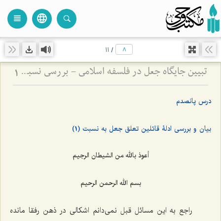
language
view_headline
close
search
11
/
تبیین جایگاه جعل در فلسفه اسلامی - بررسی نسبت میان اراده الهی و ماهیت اشیاء
1
درس پانصدم
بیان و بررسی ادلۀ قائلین تعلق جعل به نسبت (1)
أعوذ بالله من الشیطان الرجیم
بسم الله الرحمن الرحیم
راجع به این مسائل قبل نمی‌دانم اشکالی در ذهن رفقا مانده