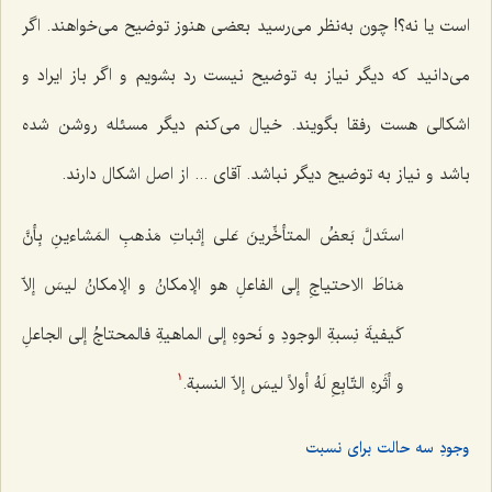
است یا نه؟! چون به‌نظر می‌رسید بعضی هنوز توضیح می‌خواهند. اگر
می‌دانید که دیگر نیاز به توضیح نیست رد بشویم و اگر باز ایراد و
اشکالی هست رفقا بگویند. خیال می‌کنم دیگر مسئله روشن شده
باشد و نیاز به توضیح دیگر نباشد. آقای ... از اصل اشکال دارند.
استَدلَّ بَعضُ المتأخِّرینَ عَلى إثباتِ مَذهبِ المَشاءینِ بِأنَّ
مَناطَ الاحتیاجِ إلى الفاعلِ هو الإمکانُ و الإمکانُ لیسَ إلاّ
کَیفیةَ نِسبةِ الوجودِ و نَحوهِ إلى الماهیةِ فالمحتاجُ إلى الجاعلِ
و أثَرهِ التّابِعِ لَهُ أولاً لیسَ إلاّ النسبة.
1
وجودِ سه حالت برای نسبت