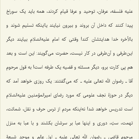
علیه فلسفه، عرفان، توحید و عرفا قیام کردند، همه باید یک سوراخ
پیدا کنند که داخل آن بروند و بیرون نیایند یااینکه تسلیم شوند و
بالأخره خدا هدایتشان کند! وقتی که امام علیه‌السّلام بیایند دیگر
این‌طرفی و آن‌طرفی در کار نیست، حضرت می‌گویند: این است و بعد
هم پی کارت برو، دیگر مسئله و قضیه یک طرفه است! به قول مرحوم
آقا ـ رضوان الله تعالی علیه ـ که می‌گفتند: یک روزی خواهد آمد که
دیگر در حوزۀ نجف علومی که مورد رضای امیرالمؤمنین علیه‌السّلام
است تدریس خواهد شد! نه‌اینکه مردم از ترس حرف و نقل، شماتت،
تهمت، سبّ، دوری و اینها عبا بر سرشان بکشند و با عبا به منزل
مرحوم قاضی ـ ‌رضوان الله تعالی علیه ـ اول عالم و موحد شیعۀ