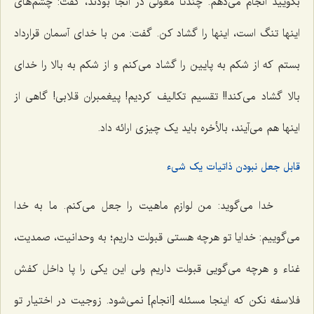
بگویید انجام می‌دهم. چندتا مغولی در آنجا بودند، گفت: چشم‌های
اینها تنگ است، اینها را گشاد کن. گفت: من با خدای آسمان قرارداد
بستم که از شکم به پایین را گشاد می‌کنم و از شکم به بالا را خدای
بالا گشاد می‌کند!! تقسیم تکالیف کردیم! پیغمبران قلابی! گاهی از
اینها هم می‌آیند، بالأخره باید یک چیزی ارائه داد.
قابل جعل نبودن ذاتیات یک شیء
خدا می‌گوید: من لوازم ماهیت را جعل می‌کنم. ما به خدا
می‌گوییم: خدایا تو هرچه هستی قبولت داریم؛ به وحدانیت، صمدیت،
غناء و هرچه می‌گویی قبولت داریم ولی این یکی را پا داخل کفش
فلاسفه نکن که اینجا مسئله [انجام] نمی‌شود. زوجیت در اختیار تو