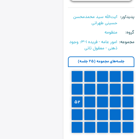
پدیدآور
آیت‌اللَه سید محمدمحسن
حسینی طهرانی
گروه
منظومه
مجموعه
امور عامه - فریده ۱-۳:‌ وجود
ذهنی - معقول ثانی
جلسه‌های مجموعه (25 جلسه)
42
41
40
39
38
47
46
45
44
43
52
51
50
49
48
57
56
55
54
53
62
61
60
59
58