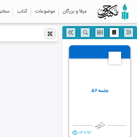
عرفا و بزرگان
موضوعات
کتاب
سخنرا
52
جلسه ۵۲
13892