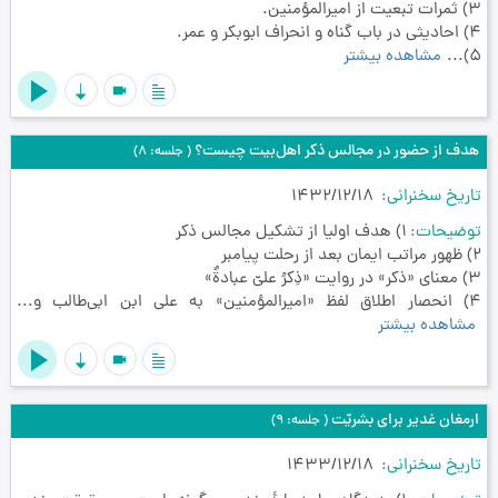
3) ثمرات تبعیت از امیرالمؤمنین.
4) احادیثی در باب گناه و انحراف ابوبکر و عمر.
5)...
مشاهده بیشتر
videocam
هدف از حضور در مجالس ذکر اهل‌بیت چیست؟
( جلسه: 8)
تاریخ سخنرانی
1432/12/18
توضیحات
1) هدف اولیا از تشکیل مجالس ذکر
2) ظهور مراتب ایمان بعد از رحلت پیامبر
3) معنای «ذکر» در روایت «ذِکرُ علیّ عبادةٌ»
4) انحصار اطلاق لفظ «امیرالمؤمنین» به علی ابن ابی‌طالب و...
مشاهده بیشتر
videocam
ارمغان غدیر برای بشریّت
( جلسه: 9)
تاریخ سخنرانی
1433/12/18