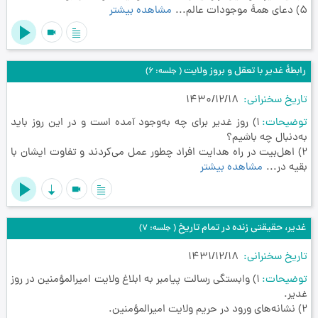
5) دعای همۀ موجودات عالم...
مشاهده بیشتر
videocam
رابطۀ غدیر با تعقل و بروز ولایت
( جلسه: 6)
تاریخ سخنرانی
1430/12/18
توضیحات
1) روز غدیر برای چه به‌وجود آمده است و در این روز باید
به‌دنبال چه باشیم؟
2) اهل‌بیت در راه هدایت افراد چطور عمل می‌کردند و تفاوت ایشان با
بقیه در...
مشاهده بیشتر
videocam
غدیر، حقیقتی زنده در تمام تاریخ
( جلسه: 7)
تاریخ سخنرانی
1431/12/18
توضیحات
1) وابستگی رسالت پیامبر به ابلاغ ولایت امیرالمؤمنین در روز
غدیر.
2) نشانه‌های ورود در حریم ولایت امیرالمؤمنین.