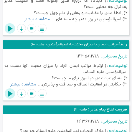
توضیحات
1) دیدگاه ما دربارۀ غدیر چگونه است و حقیقت غدیر
به‌دنبال چه مطلبی است؟
2) رابطۀ غدیر با عقلانیت و رهایی از دام جهل چیست؟
3) امیرالمؤمنین در روز غدیر چه مسئله‌ای...
مشاهده بیشتر
videocam
رابطۀ مراتب ایمان با میزان محبّت به امیرالمؤمنین
( جلسه: 10)
تاریخ سخنرانی
1435/12/18
توضیحات
1) ارتباط مراتب ایمان افراد با میزان محبّت آنها نسبت به
امیرالمؤمنین علیه السلام.
2) معنای عید غدیر در امروز برای ما چیست؟
3) حکایتی در اهمّیت انصاف و صداقت و پذیرش...
مشاهده بیشتر
videocam
ضرورت ابلاغ پیام غدیر
( جلسه: 11)
تاریخ سخنرانی
1436/12/18
توضیحات
١) ملاک انتصاب امیرالمؤمنین علیه السلام چه بود؟