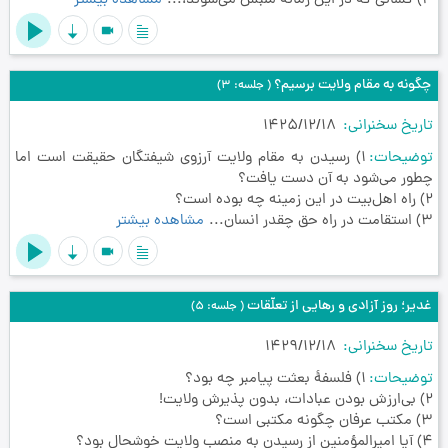
4) کسانی که در این زمانه ملبّس می‌شوند،...
مشاهده بیشتر
videocam
چگونه به مقام ولایت برسیم؟
( جلسه: 3)
تاریخ سخنرانی
1425/12/18
توضیحات
1) رسیدن به مقام ولایت آرزوی شیفتگان حقیقت است اما
چطور می‌شود به آن دست یافت؟
2) راه اهل‌بیت در این زمینه چه بوده است؟
3) استقامت در راه حق چقدر انسان...
مشاهده بیشتر
videocam
غدیر؛ روز آزادی و رهایی از تعلّقات
( جلسه: 5)
تاریخ سخنرانی
1429/12/18
توضیحات
1) فلسفۀ بعثت پیامبر چه بود؟
2) بی‌ارزش بودن عبادات، بدون پذیرش ولایت!
3) مکتب عرفان چگونه مکتبی است؟
4) آیا امیرالمؤمنین از رسیدن به منصب ولایت خوشحال بود؟