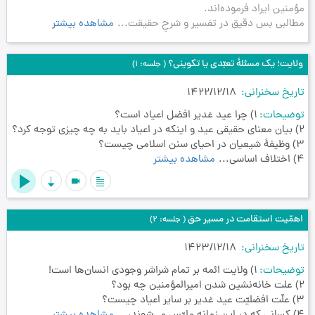
مؤمنین ایراد فرموده‌اند.
مطالبی بس دقیق در تفسیر و شرحِ حقیقت...
مشاهده بیشتر
ولایت؛ یک مسئلۀ تعبّدی یا تکوینی؟
( جلسه: 1)
تاریخ سخنرانی
1422/12/18
توضیحات
1) چرا عید غدیر افضل اعیاد است؟
2) بیان معنای حقیقی عید و اینکه در اعیاد باید به چه چیزی توجه کرد؟
3) وظیفۀ شیعیان در احیای سنن اسلامی چیست؟
4) اختلاف اساسی...
مشاهده بیشتر
videocam
اهمّیت استقامت در مسیر حق
( جلسه: 2)
تاریخ سخنرانی
1423/12/18
توضیحات
1) ولایت ائمه بر تمام شراشر وجودی انسان‌ها است!
2) علت خانه‌نشین شدن امیرالمؤمنین چه بود؟
3) علّت افضلیّت عید غدیر بر سایر اعیاد چیست؟