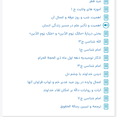
عید فطر
آموزه های ولایت ج 1
اهمیت شب و روز عرفه و اعمال آن
اهمیت و تأثیر علم در مسیر زندگی انسان
بحثی دربارۀ «مالِکِ یَومِ الدّین» و «مَلِکِ یَومِ الدّین»
اللَه شناسی ج3
امام شناسی ج1
اذکار توحیدیه دهه اول ماه ذی الحجة الحرام
امام شناسی ج3
دیدن خداوند با چشم دل
اعمال وارده در روز عید غدیر خم و ثواب فراوان آنها
آیات و روایات دالّه بر امکان لقاء خداوند
امام شناسی ج7
ترجمه و تبیین رسالة الحقوق