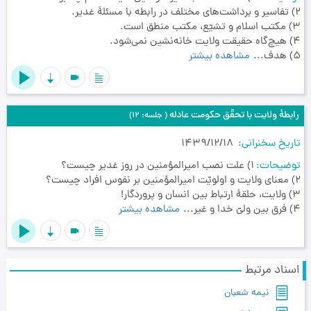
٢) تفاسیر و برداشت‌های مختلف در رابطه با مسئلۀ غدیر.
٣) مکتب اسلام و تشیّع، مکتب منطق است.
4) هیچ‌گاه حقیقت ولایت خانه‌نشین نمی‌شود.
5) هدف...
مشاهده بیشتر
videocam
رابطۀ ولایت با تحقّق حکومت عادله
( جلسه: 12)
تاریخ سخنرانی
1439/12/18
توضیحات
1) علت نصب امیرالمؤمنین در روز غدیر چیست؟
2) معنای ولایت و اولویّت امیرالمؤمنین بر نفوس افراد چیست؟
3) ولایت، حلقۀ ارتباط بین انسان و پروردگار!
4) فرق بین ولیّ خدا و غیر...
مشاهده بیشتر
videocam
اسناد مرتبط
نیمه شعبان