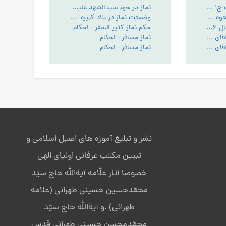
کتاب انوار الملکوت ج1 - PDF
نماز در حرم سیدالشهد علیه السلام و مسجد کوفه - احکام
مبانی اخلاق، ج: 1 نحوه گفتگوی بنده با پروردگار در نماز
وضعیّت نماز در بلاد کبیره - احکام
ابو حمزه ثمالی - سال 1416 - ج9 - کیفیت ارتباط بنده با خدا و مقام ولایت
حکم نماز کثیر السفر - احکام
قرائت نماز حضرت آقای حداد 1
نماز مسافر - احکام
قرائت نماز حضرت آقای حداد 2
نماز مسافر - احکام
نشر و تبلیغ آموزه های اصیل اسلامی و
تبیین مکتب عرفانی اولیای الهی
خصوصا آثار علّامه آیةالله حاج سیّد
محمّدحسین حسینی طهرانی (علامه
طهرانی) .و آیةالله حاج سیّد
محمّدمحسن حسینی طهرانی قدس