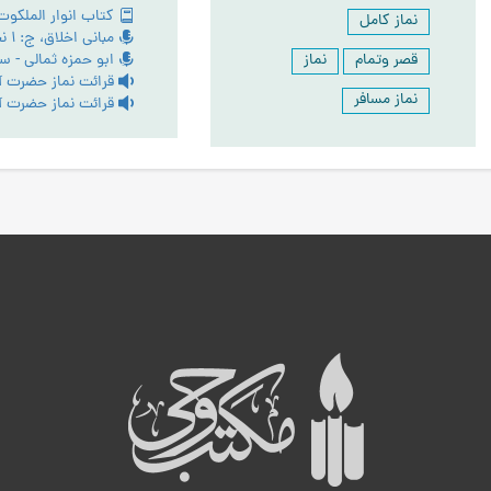
نماز کامل
قصر وتمام
نماز
نماز مسافر
ه
ب