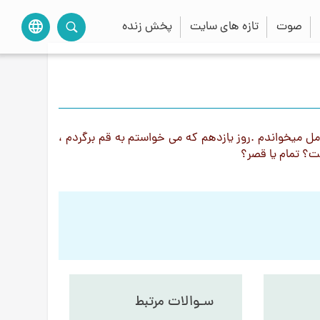
صوت
تازه های سایت
پخش زنده
language
کامل میخواندم .روز یازدهم که می خواستم به قم برگردم ،
ت؟ تمام یا قصر؟
سـوالات مرتبط