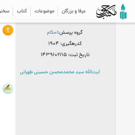
عرفا و بزرگان
موضوعات
کتاب
سخنرا
گروه پرسش
احکام
کدرهگیری
1904
تاریخ ثبت
1439/02/15
آیت‌اللَه سید محمدمحسن حسینی طهرانی