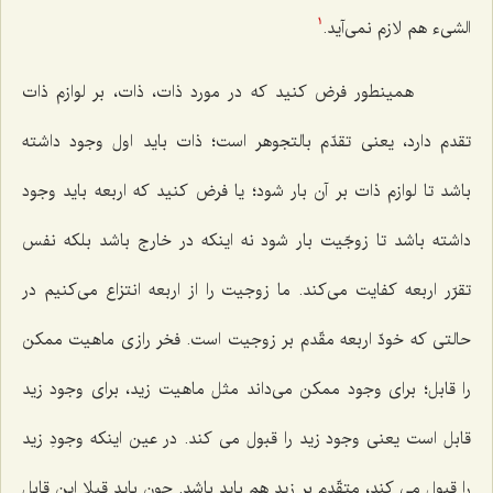
الشیء هم لازم نمى‌آید.
1
همینطور فرض كنید كه در مورد ذات، ذات، بر لوازم ذات
تقدم دارد، یعنى تقدّم بالتجوهر است؛ ذات باید اول وجود داشته
باشد تا لوازم ذات بر آن بار شود؛ یا فرض كنید كه اربعه باید وجود
داشته باشد تا زوجّیت بار شود نه اینكه در خارج باشد بلكه نفس
تقرّر اربعه كفایت مى‌كند. ما زوجیت را از اربعه انتزاع مى‌كنیم در
حالتى كه خودّ اربعه مقّدم بر زوجیت است. فخر رازى ماهیت ممكن
را قابل؛ براى وجود ممكن مى‌داند مثل ماهیت زید، براى وجود زید
قابل است یعنى وجود زید را قبول مى كند. در عین اینكه وجودِ زید
را قبول مى كند، متقّدمِ بر زید هم باید باشد. چون باید قبلا این قابل