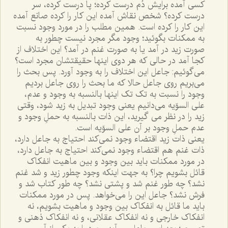
کسى آمده برايش دُم درست کرده؛ پا درست کرده، سر
درست کرده؟ شخص نقاش آمده اين کار را کرده صانع آمده
اين کار را کرده است. همين مطلب را در مورد وجود نسبت
به ممکنات بگوئيد؛ وجود مگر مجرد نيست چطور به
صورت زيد در آمد يا به صورت غنم در آمد؟ اين اختلاف از
کجا آمد در حالى که هر دوى اينها حقيقتشان مجرد است؟
مى‌گوئيم: جاعل اين اختلاف را به وجود آورد. پس بحث را
مى‌بريم روى جاعل حالا که ما بحث را روى جاعل برديم
وجود را نسبت به تک تک اينها بالنسبه به وجود و عدم،
على السوّيه مى‌دانيم يعنى وجود تبديل به زيد شود، وقتى
زيد را در نظر مى گيريد، اين ذات بالنسبه به حملِ وجود و
عدم حملِ وجود بر آن على السوّيه است.
يعنى ذات زيد اقتضاء وجود نمى‌کند احتياج به جاعل دارد،
ذات غنم هم اقتضاء وجود نمى‌کند احتياج به جاعل دارد،
در مورد ممکنات بايد بين وجود و بين ماهيت انفکاک
قائل بشويم چرا؟ به جهت اينکه وجود چطور زيد و شد غنم
نشد؟ چه طور غنم شد و پشتى نشد؟ چه طور کتاب شد و
فرش نشد؟ جاعل اين را مى‌خواهد. پس در مورد ممکنات
بايد ما قائل به انفکاک بين وجود و ماهيت بشويم، نه
انفکاک خارجى و نه انفکاک عقلانى، و نه انفکاک ذهنى و