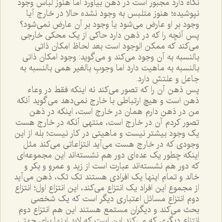
نگاه دارد مجبور است در ذهن بياورد اما هنوز لباس وجود
نپوشيده؛ هنوز متلبس به وجود نشده حالا در خارج آيا
وجود بر او عارض مى‌شود يا وجود بر آن عارض نمى‌شود؟
پس آنچه را که در ذهن دارد حاکى از يک محکى خارجى
مى‌کند که ممکن الوجود است بعد لحاظ امکان ذاتى
بالنسبه به آن وجود مى‌کند و مى‌گويد: وجود امکان ذاتى
بالنسبه به ماهيت دارد اما وجوبِ بالغير همى بالنسبه به
جاعل و علتش دارد.
پس ذهن آن را که تصور مى‌کند نه اينکه فقط در وعاء
ذهن است و هيچ ارتباطى با خارج نمى‌دهد مى‌گويد آنکه
من در ذهن دارم همان در خارج است، اينکه در ذهن
تصور کردم آن در خارج است، منتهى آنکه در خارج هست
يک وجود بيشتر نيست و ماهيتى در کار نيست؛ بله از اين
وجودى که در خارج هست مى‌آيد انتزاعاتى مى‌کند مثل
اينکه چطور يک عده‌اى دور هم نشسته‌اند اين مجموعه‌اى
که دور هم نشسته‌اند عبارت است از زيد و عمرو و بکر و
خالد و تمام اينها يک افرادى هستند تک تک، ذهن مى‌آيد
از مجموع اين افراد يک انتزاع مى‌کند، اين انتزاع اول؛ انتزاع
دوم انتزاع مسائل اعتبارى ديگر است که يک شخصى
بحث مى‌کند و ديگران مستمع هستند اين هم انتزاع دوم
انتزاع ديگرى که مى‌کند اين است که لابد اينها براى جهتى