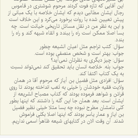
اين آقايى که تازه فوت کردند مرحوم شوشترى در قاموسِ
رجال ايشان مطالبى ديدم که ايشان خلاصه با يک مبانى از
پيش تعيين شده با روات برخورد مى‌کرد و اين خلاف است
و اين به نظر من در نقل مسائل تاريخى خيانت است. چه
بسا اصلا ممکن است راه را ببندد و القاء شبهه کند و راه را
بندد.
سؤال: کتب تراجم مثل اعيان الشيعه چطور
جواب: بهتر است و شخص منصفى بوده است.
سؤال: چيز ديگرى به نظرتان نمى‌آيد؟
جواب: بله. خلاصه انسان بايد تحقيق کند نمى‌تواند نسبت
به يک کتاب اکتفا کند.
سؤال: افرادى مثل فضيل بن أياز که مرحوم آقا در همان
ولايت فقيه خودشان را خيلى به تَعَب انداخته بودند تا روى
قرائن و شواهد فرموده بودند که کتاب مصباح الشريعه از
ايشان است. بعد همان جا اين گله را داشتند که اينها بطور
کلى نامشان مطرح نبوده چه بسا مثلا خيلى نظير فضيل
بن اياز و عمار ياسر بودند که اينها اصلا بکلى فراموش
شدند. آن وقت الان در کتابهاى شيعه ظاهراً اسمى نداريم.