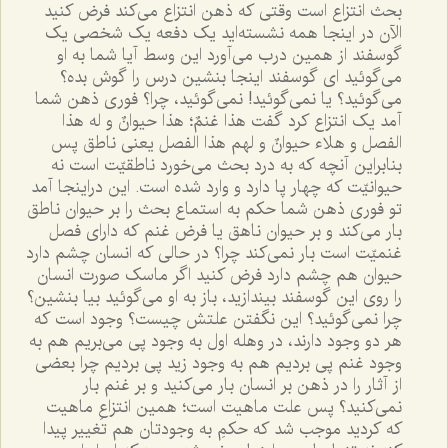
بحث انتزاع است وقتى که ذهن انتزاع مى‌کند فرض کنيد
الآن در اينجا همه نشسته‌ايد يک دفعه يک شخصى يک
گوسفند از همين درب مى‌آورد اين وسط آيا شما به او
مى‌گوئيد اى گوسفند اينجا بنشين درس را گوش بده؟
مى‌گوئيد؟ يا نمى‌گوئيد! نمى‌گوئيد، چرا؟ فورى ذهن شما
آمد يک انتزاع کرد گفت هذا غنمٌ؛ هذا حيوانٌ و له هذا
الفصل و هلاء حيوانٌ و لهم هذا الفصل يعنى ناطق پس
بنابراين آنچه که به درد بحث مى‌خورد ناطقيّت است نه
حيوانيّت که چهار پا دارد و وارد شده است. اين دراينجا آمد
تو فورى ذهن شما حکم به استماع بحث را بر حيوان ناطق
بار مى‌کند و بر حيوان ناهق يا فرض غنم که داراى فصل
غنميّت است بار نمى‌کند چرا؟ در حالى که انسان چشم دارد
حيوان هم چشم دارد فرض کنيد اگر ماسک صورت انسان
را روى اين گوسفند بيندازيد، باز به او مى‌گوئيد بيا بنشين؟
چرا نمى‌گوئيد؟ اين نگفتن علتش چيست؟ وجود است که
هر دو وجود دارند، در وهله اول به وجود پى مى‌بريم هم به
وجود غنم پى برديم هم به وجود زيد پى برديم چرا بعضى
از آثار را در ذهن بر انسان بار مى‌کنيد و بر غنم بار
نمى‌کنيد؟ پس علت ماهيت است؛ همين انتزاعِ ماهيت
که کرديد موجب شد که حکمِ به وجودتان هم تغيير پيدا