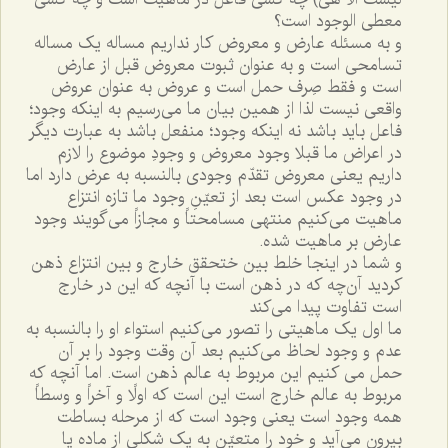
معطى الوجود است؟
و به مسئله عارض و معروض کار نداريم مساله يک مساله
تسامحى است و به عنوان ثبوت معروض قبل از عارض
است و فقط صِرف حمل است و عروض به عنوان عروض
واقعى نيست لذا از همين بيان ما مى‌رسيم به اينکه وجود؛
فاعل بايد باشد نه اينکه وجود؛ منفعل باشد به عبارت ديگر
در اعراض ما قبلا وجود معروض و وجودِ موضوع را لازم
داريم يعنى معروض تقدّم وجودى بالنسبه به عرض دارد اما
در وجود عکس است بعد از تعيّنِ وجود ما تازه انتزاع
ماهيت مى‌کنيم منتهى مسامحتاً و مجازاً مى‌گويند وجود
عارض بر ماهيت شده.
و شما در اينجا خلط بين ختحقق خارج و بين انتزاع ذهن
کرديد آن‌چه که در ذهن است با آنچه که اين در خارج
است تفاوت پيدا مى‌کند
ما اول يک ماهيتى را تصور مى‌کنيم استواء او را بالنسبه به
عدم و وجود لحاظ مى‌کنيم بعد آن وقت وجود را بر آن
حمل مى کنيم اين مربوط به عالم ذهن است. اما آنچه که
مربوط به عالم خارج است اين است که اولًا و آخراً و وسطاً
همه وجود است يعنى وجود است که از مرحله بساطت
بيرون مى‌آيد و خود را متعيّن به يک شکلى از ماده يا