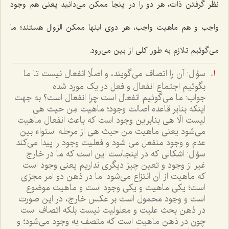
نظر گرفتن ذات، هر دو را در اینجا ممكن مى‌دانید یعنى هم وجود
واجب و هم ماهیت واجب، هر دوى اینها ممكن الزوال هستند؛ ما
مى‌گوئیم تلازم به طور كلى از بین مى‌رود.
سؤال: آن را اتصاف مى‌گويند، و اصلًا انفعال نيست تا ما
بگوئيم اجتماع انفعال و فعل در يک مورد شده
جواب: ما مى‌گوئيم انفعال است چرا انفعال است؟ به جهت
اينکه بنابر قاعده اصالت وجود؛ ماهيت مِن حيث هى
ليست الّا هى بنابراين وجود است که باعث انفعال ماهيت
مى‌شود يعنى ماهيت من حيث هى از مرحله استواء بين
عدم و وجود منفعل مى شود و فعليت وجود را پيدا مى‌کند.
سؤال: اشکالى که در اينجاست اين است که ما در خارج
غير از وجود و تعين چيز ديگرى نداريم يعنى وجود است
که ماهيت از آن انتزاع مى‌شود اما در ذهن دو امر مجزى
است؛ يکى ماهيت و يکى وجود است و ماهيت موضوع
است و وجود محمول است بر عکس خارج، در اين صورت
در ذهن بحث عليت و معلوليت نيست بلکه اتصاف است
چون در ذهن ماهيت است که متصف به وجود مى‌شود؛ و