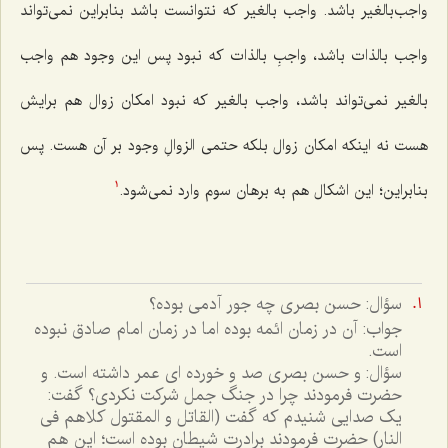
واجب‌بالغیر باشد. واجب بالغیر كه نتوانست باشد بنابراین نمى‌تواند
واجب بالذات باشد، واجبِ بالذات كه نبود پس این وجود هم واجب
بالغیر نمى‌تواند باشد، واجب بالغیر كه نبود امكان زوال هم برایش
هست نه اینكه امكان زوال بلكه حتمى الزوالِ وجود بر آن هست. پس
بنابراین؛ این اشكال هم به برهان سوم وارد نمى‌شود.
1
سؤال: حسن بصرى چه جور آدمى بوده؟
جواب: آن در زمان ائمه بوده اما در زمان امام صادق نبوده
است.
سؤال: و حسن بصرى صد و خورده اى عمر داشته است. و
حضرت فرمودند چرا در جنگ جمل شرکت نکردى؟ گفت:
يک صدايى شنيدم که گفت (القاتل و المقتول کلاهم فى
النار) حضرت فرمودند برادرت شيطان بوده است؛ اين هم