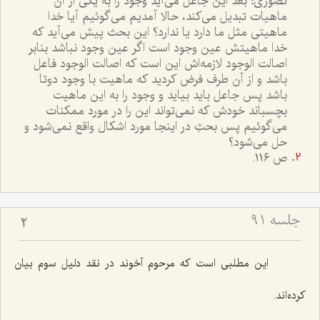
تصورى؛ بعد اين جاعل مى‌آيد وجود را به يکى از آن
ماهيات تبديل مى‌کند، حالا آمديم مى‌گوئيم آيا خدا
ماهيتى مثل ما دارد يا ندارد؟ اين بحث پيش مى‌آيد که
خدا ماهيتش عين وجود است اگر عين وجود نباشد بنابر
اصالت الوجود لازمه‌اش اين است که اصالت الوجود فاعل
باشد و از آن طرف فرض کرديد که ماهيت با وجود دوتا
باشد پس جاعل بايد بيايد و وجود را به اين ماهيت
بچسباند خودش که نمى‌تواند اين را در مورد ممکنات
مى‌گوئيم پس بحثِ در اينجا مورد اشکال واقع نمى‌شود و
حل مى‌شود؟
ص ١١٦.
جلسه ۹۱
2
این مطلبى است كه مرحوم آخوند در نقد دلیل سوم بیان
كرده‌اند.