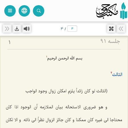
language
view_headline
close
search
4
/
جلسه ۹۱
1
بسم الله الرحمن الرحیم‌
1
الثالث‌
2
(الثالث لو کان زائداً یلزم امکان زوال وجود الواجب
و هو ضرورى الاستحاله بیان الملازمه أن الوجود اذا كان
محتاجا الى غیره كان ممكنا و كان جائز الزوال نظراً الى ذاته. و الا لكان