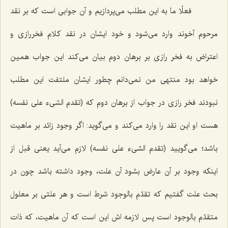
فعلًا ما به این مطلب مى‌پردازیم و آن جوابى است كه بر نقد
مرحوم آخوند وارد مى‌شود و خود ایشان در نقد كلام فخررازى و
اعتراض به فخر رازى بر برهان دوم بیان مى‌كند این جواب همین
خواهد بود منتهى من نمى‌دانم چطور ایشان ملتفت این مطلب
نبودند فخر رازى در جواب از برهان دوم كه (تقدم الشیء على نفسه)
هست او این نقد را وارد مى‌كند و مى‌گوید: اگر وجود زائد بر ماهیت
باشد؛ مى‌گویید (تقدم الشیء على نفسه) لازم مى‌آید یعنى قبل از
اینكه وجود بر آن عارض بشود آن علت، وجود داشته باشد چون در
بحث علت گفتیم كه تقدّم بالوجود شرط است و هر علتى بر معلول
متقدّم بالوجود است پس لازمه اش این است كه آن ماهیت، كه ذات