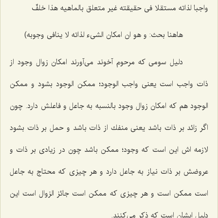
واجبا لذاته مستقلا فى حقیقته غیر متعلق بالماهیه هذا خلفٌ
هاهنا بحث: و هو ان امکان الشیء لذاته لا ینافى وجوبه)
دلیل سومى كه مرحوم آخوند مى‌آورند امكان زوال وجود از
ذات واجب است یعنى واجب الوجود؛ ممكن الوجود بشود و ممكن
الوجود هم كه امكان زوال وجود بالنسبه به جاعل و فاعلش دارد. چون
اگر زائد بر ذات باشد یعنى منفك از ذات باشد و حمل بر ذات بشود
لازمه اش این است كه وجود؛ ممكن باشد چون در زیادى بر ذات و
عروضش بر ذات نیاز به جاعل دارد و هر چیزى كه محتاج به جاعل
است ممكن است و هر چیزى كه ممكن است جائز الزوال است این
دلیل ایشان است كه ذكر مى‌كنند.