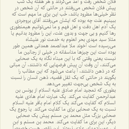
فلان شخص رفت و آمد مى‌کردند و هر هفته يک شب
پيش فلان شخص مى‌رفتند در حالتى که آن شخص در
نظر خيلى‌ها مطرود باشد، خُب اين براى ما مهم است که
ببينيم علت چه بوده که ايشان مى‌رفتند آقاى بروجردى
يک آدم اهل دقت و اهل فهم و ما نمى‌توانيم هيمنطورى
رها کنيم و بى جهت و بدون علت، اين را مطرود بدانيم يا
مثلا سيد مهدى بحر العلوم به خدمت نور عليشاه
مى‌رسيده است آخوند ملا عبدالصمد همدانى همين طور
بوده است اين چيزها متاسفانه در خيلى از رجالين ما
نيست يعنى وقتى که با اين مبناء نگاه به يک صحابى
مى‌کنند، آن وقت آن پيش فرضهايى که داشتند، آن مبانى
که در ذهن داشتند، آ باعث مى‌شود که اين مطالب را
بگويند در حالتى که يک ثقل قضيه، ذهن انسان را نسبت
به يک شخص بى‌جهت تغيير مى‌دهد.
بطورى که تمجيد امام صادق عليه السلام از يونس بن
عبدالرحمن کفايت مى‌کند. يک عبارت امام هادى عليه
السلام که کفايت مى‌کند يک کلام امام باقر عليه السلام
نسبت به يک صحابى براى ما کفايت مى‌کند. يا رجوع يک
صحابى بزرگ مثل محمد بن مسلم پيش يک صحابى
ديگر، اين براى ما کفايت مى‌کند. محمد بن مسلم و ابن
ابى عميرآدمهاى عادى نبودند. اين نقص هست خصوصاً