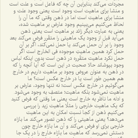
مجردات مى‌کند بنابراين آن چه که فاعل است و علت است
و منشا براى ماهيت است وجود است يعنى وجود علت و
منشا براى ماهيت است اما در ذهن وقتى که ما آن را
لحاظ مى‌کنيم مى‌بينيم وجود عارض بر ماهيت شده،
يعنى به عبارت ديگر زائد بر ماهيت است يعنى ذهن
مى‌آيد قبل از وجود يک ماهيتى را متقّرر فرض مى‌کند بعد
وجود را بر آن حمل مى‌کند يا حمل نمى‌کند، اگر بر آن
حمل کرد همين ماهيتِ موجوده فى الخارج است اگر
حمل نکرد ماهيت متقّرره در ذهن است بدون اينکه لباس
وجود بپوشاند حالا صحبت در اين است که آيا آنچه را که
در ذهن به عنوان عروض وجود بر ماهيت داريم در خارج
هم همين طور است يا در خارج عکس است؟ ما
مى‌گوئيم در خارج عکس است؛ نه تنها وجود، عارض بر
ماهيت نمى‌شود بلکه ماهيت؛ متصفِ به وجود مى‌شود.
و ادله ما ناظر به خارج است يعنى ما وقتى که فرض کنيد
که يک ماهيت خارجى را مثلًا ماهيت زيد را بررسى
مى‌کنيم ذهن از کجا نسبت امکان به اين ماهيت
مى‌دهد؟ يعنى ماهيتى را که ذهن تصور مى‌کند ما بازاء
خارجى براى او فرض مى‌کند و آن ما بازاء خارج چون
دستش نمى‌رسد که ماهيت ما بازاء خارج را در يک جا