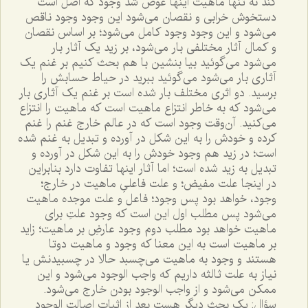
کند نه تنها ماهيت اينها عوض شد وجود که اصل است
دستخوش خرابى و نقصان مى‌شود اين وجود وجود ناقص
مى‌شود و اين وجود وجود کامل مى‌شود؛ بر اساس نقصان
و کمال آثار مختلفى بار مى‌شود، بر زيد يک آثار بار
مى‌شود مى‌گوئيد بيا بنشين با هم بحث کنيم بر غنم يک
آثارى بار مى‌شود مى‌گوئيد ببريد در حياط حسابش را
برسيد. دو اثرى مختلف بار شده است بر غنم يک آثارى بار
مى‌شود که به خاطر انتزاع ماهيت است که ماهيت را انتزاع
مى‌کنيد. آن‌وقت وجود است که در عالم خارج غنم را غنم
کرده و خودش را به اين شکل در آورده و تبديل به غنم شده
است؛ در زيد هم وجود خودش را به اين شکل در آورده و
تبديل به زيد شده است؛ اما آثار اينها تفاوت دارد بنابراين
در اينجا علت مفيض؛ و علت فاعلىِ ماهيت در خارج؛
وجود، خواهد بود پس وجود؛ فاعل و علت موجده ماهيت
مى‌شود پس مطلب اول اين است که وجود علتِ براى
ماهيت خواهد بود مطلب دوم وجود عارضِ بر ماهيت؛ زايد
بر ماهيت است به اين معنا که وجود و ماهيت دوتا
هستند و وجود به ماهيت مى‌چسبد حالا در چسبيدنش يا
نياز به علت ثالثه داريم که واجب الوجود مى‌شود و اين
ممکن مى‌شود و از واجب الوجود بودن خارج مى‌شود.
سؤال: يک بحث ديگر هست بعد از اثبات اصالت الوجود