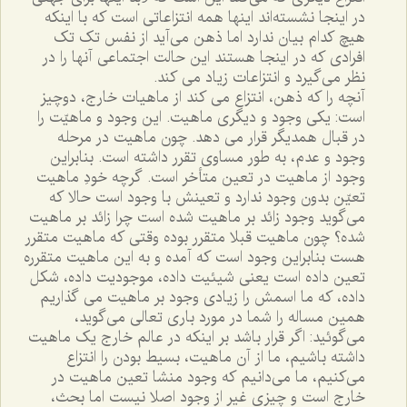
در اينجا نشسته‌اند اينها همه انتزاعاتى است که با اينکه
هيچ کدام بيان ندارد اما ذهن مى‌آيد از نفس تک تک
افرادى که در اينجا هستند اين حالت اجتماعى آنها را در
نظر مى‌گيرد و انتزاعات زياد مى کند.
آنچه را که ذهن، انتزاع مى کند از ماهيات خارج، دوچيز
است: يکى وجود و ديگرى ماهيت. اين وجود و ماهيّت را
در قبال همديگر قرار مى دهد. چون ماهيت در مرحله
وجود و عدم، به طور مساوى تقرر داشته است. بنابراين
وجود از ماهيت در تعين متأخر است. گرچه خودِ ماهيت
تعيّن بدون وجود ندارد و تعينش با وجود است حالا که
مى‌گويد وجود زائد بر ماهيت شده است چرا زائد بر ماهيت
شده؟ چون ماهيت قبلا متقرر بوده وقتى که ماهيت متقرر
هست بنابراين وجود است که آمده و به اين ماهيت متقرره
تعين داده است يعنى شيئيت داده، موجوديت داده، شکل
داده، که ما اسمش را زيادى وجود بر ماهيت مى گذاريم
همين مساله را شما در مورد بارى تعالى مى‌گويد،
مى‌گوئيد: اگر قرار باشد بر اينکه در عالم خارج يک ماهيت
داشته باشيم، ما از آن ماهيت، بسيط بودن را انتزاع
مى‌کنيم، ما مى‌دانيم که وجود منشا تعين ماهيت در
خارج است و چيزى غير از وجود اصلا نيست اما بحث،