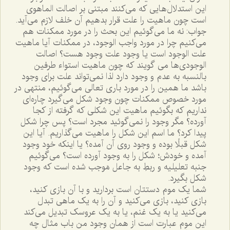
اين استدلال‌هايى که مى‌کنند مبتنى بر اصالت الماهوى
است چون ماهيت را علت قرار بدهيم آن خلف لازم مى‌آيد.
جواب: نه ما مى‌گوئيم اين بحث را در مورد ممکنات هم
مى‌کنيم چرا در مورد واجب الوجود، در ممکنات آيا ماهيت
علت الوجود است يا وجود علت وجود هست؟ اصالت
الوجودى‌ها مى گويند که چون ماهيت استواء طرفين
بالنسبه به عدم و وجود دارد لذا نمى‌تواند علت براى وجود
باشد ما همين را در مورد بارى تعالى مى‌گوئيم، منتهى در
مورد خصوص ممکنات چون وجود شکل مى‌گيرد چاره‌اى
نداريم که بگوئيم ماهيت اين شکلى که گرفته از کجا
آورده؟ مگر وجود را نمى‌گوئيد مجرد است؟ پس چرا شکل
پيدا کرد؟ ما اسم اين شکل را ماهيت مى‌گذاريم. آيا اين
شکل قبلًا بوده و وجود روى آن آمده؟ يا اينکه خود وجود
آمده و خودش؛ شکل را به وجود آورده است؟ مى‌گوئيم
جنبه تعليليه و ربطِ به جاعل مَوجب شده است که وجود
شکل بگيرد.
شما يک موم دستتان است برداريد و با آن بازى کنيد،
بازى کنيد، بازى مى‌کنيد و آن را به يک ماهى تبدل
مى‌کنيد يا به يک غنم، يا به يک عروسک تبديل مى‌کند
اين موم عبارت است از همان وجود من باب مثال چه