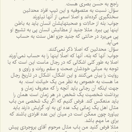
راجع به حسن بصرى هست.
سؤال: نسبت به متصوفيه و اين تيپ افراد محدثين
سختگيرى کرده‌اند و اصلا اسمى از آنها نياورند
جواب: بله از حالات و صحبتهايشان انسان بايد به باطن
اينها پى ببرد. مثلا جنيد از مطالبش انسان پى به تشيع او
پى مى‌برد در حالتى که جنيد جزو اهل سنت به حساب
مى‌آيد.
سؤال: محدثين که اصلا ذکر نمى‌کنند.
جواب: آنها که بله، آنها که اصلًا اينها را به حساب نمى‌آورند
اصلا به طور کلى اشکالى که در رجال ماست اين است که با
توجه به مبانى خودشان صحت و سقم روات و راوى و
روايت را بيان مى‌کنند و اين اشکال، اشکال در تاريخ رجال
ما هست به خصوص به نظر من يک خيانت است. به
جهت اينکه آن رجالى بايد آنچه را که معروف زمان و
برداشت شخصيت يک شخص در هر زمان است همان را
بايد منعکس کند. فرض کنيم که اگر يک شخصى من باب
مثال اهل يک زمانى يک عده اى به او، گرايش دارند بايد
بياورد چون ممکن است در ميان اين عده افرادى باشند که
براى ما مهم باشد.
مثلا فرض کنيد من باب مثال مرحوم آقاى بروجردى پيش