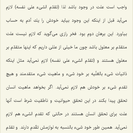
واجب است علت در وجود باشد لذا (تقدّم الشیء على نفسه) لازم
مى‌آید قبل از اینكه این وجود بیاید خودش را یك آدم به حساب
بیاورد. این برهان دوم بود. فخر رازى مى‌گوید كه لازم نیست علت
متقدّم بر معلول باشد چون ما خیلى از عللى داریم كه اینها متقدّم بر
معلول هستند و (تقدّم الشیء على نفسه) لازم نمى‌آید مثل اینكه
ذاتیات شیء بالعّلّیه بر خود شیء و ماهیت شیء متقدمند و هیچ
تقدم شیء بر خودش هم لازم نمى‌آید. اگر بخواهد ماهیت انسان
تحقق پیدا بكند در این تحقق حیوانیت و ناطقیت شرط است آنها
علت براى تحقق انسان هستند در حالتى كه تقدم الشیء هم لازم
نمى‌آید. همین طور خود شیء بالنسبه به لوازمش تقّدم دارند. و تقدّم